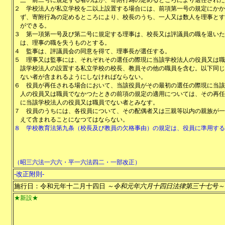
三
前二号に規定する者のほか、寄附行為の定めるところにより選任された
２
学校法人が私立学校を二以上設置する場合には、前項第一号の規定にかか
ず、寄附行為の定めるところにより、校長のうち、一人又は数人を理事とす
ができる。
３
第一項第一号及び第二号に規定する理事は、校長又は評議員の職を退いた
は、理事の職を失うものとする。
４
監事は、評議員会の同意を得て、理事長が選任する。
５
理事又は監事には、それぞれその選任の際現に当該学校法人の役員又は職
該学校法人の設置する私立学校の校長、教員その他の職員を含む。以下同じ
ない者が含まれるようにしなければならない。
６
役員が再任される場合において、当該役員がその最初の選任の際現に当該
人の役員又は職員でなかつたときの前項の規定の適用については、その再任
に当該学校法人の役員又は職員でない者とみなす。
７
役員のうちには、各役員について、その配偶者又は三親等以内の親族が一
えて含まれることになつてはならない。
８
学校教育法第九条（校長及び教員の欠格事由）の規定は、役員に準用する
（昭三六法一六六・平一六法四二・一部改正）
-改正附則-
施行日：令和元年十二月十四日
～令和元年六月十四日法律第三十七号～
★新設★