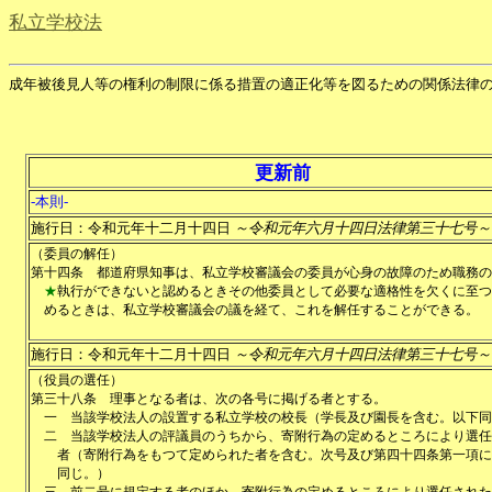
私立学校法
成年被後見人等の権利の制限に係る措置の適正化等を図るための関係法律
更新前
-本則-
施行日：令和元年十二月十四日
～令和元年六月十四日法律第三十七号～
（委員の解任）
第十四条
都道府県知事は、私立学校審議会の委員が心身の故障のため職務の
★
執行ができないと認めるときその他委員として必要な適格性を欠くに至つ
めるときは、私立学校審議会の議を経て、これを解任することができる。
施行日：令和元年十二月十四日
～令和元年六月十四日法律第三十七号～
（役員の選任）
第三十八条
理事となる者は、次の各号に掲げる者とする。
一
当該学校法人の設置する私立学校の校長（学長及び園長を含む。以下同
二
当該学校法人の評議員のうちから、寄附行為の定めるところにより選任
者（寄附行為をもつて定められた者を含む。次号及び第四十四条第一項に
同じ。）