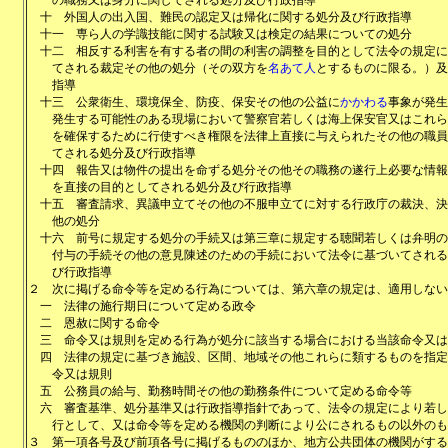
の職務又は身分に関してされる処分及び行政指導
十
外国人の出入国、難民の認定又は帰化に関する処分及び行政指導
十一
専ら人の学識技能に関する試験又は検定の結果についての処分
十二
相反する利害を有する者の間の利害の調整を目的として法令の規定に
てされる裁定その他の処分（その双方を
名あて人
とするものに限る。）及
指導
十三
公衆衛生、環境保全、防疫、保安その他の公益に
かかわる
事象が発生
発生する可能性のある現場において警察官若しくは海上保安官又はこれら
を確保するために行使すべき権限を法律上直接に与えられたその他の職員
てされる処分及び行政指導
十四
報告又は物件の提出を命ずる処分その他その職務の遂行上必要な情報
を直接の目的としてされる処分及び行政指導
十五
審査請求、異議申立てその他の不服申立てに対する行政庁の裁決、決
他の処分
十六
前号に規定する処分の手続又は第三章に規定する聴聞若しくは弁明の
付与の手続その他の意見陳述のための手続において法令に基づいてされる
び行政指導
２
次に掲げる命令等を定める行為については、第六章の規定は、適用しない
一
法律の施行期日について定める政令
二
恩赦に関する命令
三
命令又は規則を定める行為が処分に該当する場合における当該命令又は
四
法律の規定に基づき施設、区間、地域その他これらに類するものを指定
令又は規則
五
公務員の給与、勤務時間その他の勤務条件について定める命令等
六
審査基準、処分基準又は行政指導指針であって、法令の規定により若し
行として、又は命令等を定める機関の判断により公にされるもの以外のも
３
第一項各号及び前項各号に掲げるもののほか、地方公共団体の機関がする