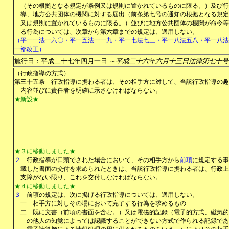
（その根拠となる規定が条例又は規則に置かれているものに限る。）及び行
導、地方公共団体の機関に対する届出（前条第七号の通知の根拠となる規定
又は規則に置かれているものに限る。）並びに地方公共団体の機関が命令等
る行為については、次章から第六章までの規定は、適用しない。
（平一一法一六〇・平一五法一一九・平一七法七三・平一八法五八・平一八法
一部改正）
施行日：平成二十七年四月一日
～平成二十六年六月十三日法律第七十号
（行政指導の方式）
第三十五条
行政指導に携わる者は、その相手方に対して、当該行政指導の趣
内容並びに責任者を明確に示さなければならない。
★新設★
★３に移動しました★
２
行政指導が口頭でされた場合において、その相手方から
前項
に規定する事
載した書面の交付を求められたときは、当該行政指導に携わる者は、行政上
支障がない限り、これを交付しなければならない。
★４に移動しました★
３
前項の規定は、次に掲げる行政指導については、適用しない。
一
相手方に対しその場において完了する行為を求めるもの
二
既に文書（前項の書面を含む。）又は電磁的記録（電子的方式、磁気的
の他人の知覚によっては認識することができない方式で作られる記録であ