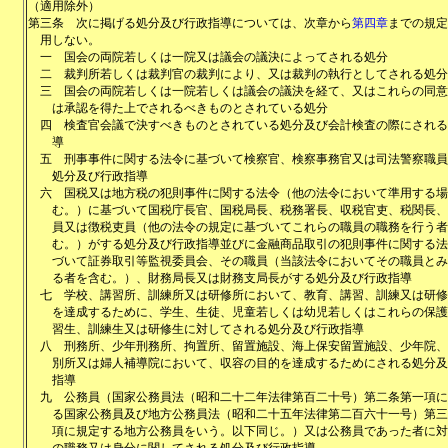
（適用除外）
第三条
次に掲げる処分及び行政指導については、次章から
第四章
までの規定
用しない。
一
国会の両院若しくは一院又は議会の議決によってされる処分
二
裁判所若しくは裁判官の裁判により、又は裁判の執行としてされる処分
三
国会の両院若しくは一院若しくは議会の議決を経て、又はこれらの同意
は承認を得た上でされるべきものとされている処分
四
検査官会議で決すべきものとされている処分及び会計検査の際にされる
導
五
刑事事件に関する法令に基づいて検察官、検察事務官又は司法警察職員
処分及び行政指導
六
国税又は地方税の犯則事件に関する法令（他の法令において準用する場
む。）に基づいて国税庁長官、国税局長、税務署長、収税官吏、税関長、
員又は徴税吏員（他の法令の規定に基づいてこれらの職員の職務を行う者
む。）がする処分及び行政指導並びに金融商品取引の犯則事件に関する法
づいて証券取引等監視委員会、その職員（当該法令においてその職員とみ
る者を含む。）、財務局長又は財務支局長がする処分及び行政指導
七
学校、講習所、訓練所又は研修所において、教育、講習、訓練又は研修
を達成するために、学生、生徒、児童若しくは幼児若しくはこれらの保護
習生、訓練生又は研修生に対してされる処分及び行政指導
八
刑務所、少年刑務所、拘置所、留置施設、海上保安留置施設、少年院、
別所又は婦人補導院において、収容の目的を達成するためにされる処分及
指導
九
公務員（国家公務員法（昭和二十二年法律第百二十号）第二条第一項に
る国家公務員及び地方公務員法（昭和二十五年法律第二百六十一号）第三
項に規定する地方公務員をいう。以下同じ。）又は公務員であった者に対