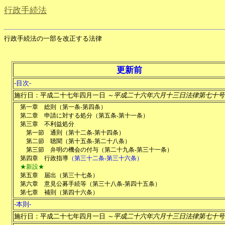
行政手続法
行政手続法の一部を改正する法律
更新前
-目次-
施行日：平成二十七年四月一日
～平成二十六年六月十三日法律第七十号
第一章
総則
（
第一条-第四条
）
第二章
申請に対する処分
（
第五条-第十一条
）
第三章
不利益処分
第一節
通則
（
第十二条-第十四条
）
第二節
聴聞
（
第十五条-第二十八条
）
第三節
弁明の機会の付与
（
第二十九条-第三十一条
）
第四章
行政指導
（
第三十二条-第三十六条
）
★新設★
第五章
届出
（
第三十七条
）
第六章
意見公募手続等
（
第三十八条-第四十五条
）
第七章
補則
（
第四十六条
）
-本則-
施行日：平成二十七年四月一日
～平成二十六年六月十三日法律第七十号