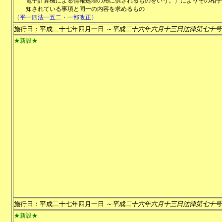
電子計算機による情報処理の用に供されるものをいう。）によりその相手
知されている事項と同一の内容を求めるもの
（平一四法一五二・一部改正）
施行日：平成二十七年四月一日
～平成二十六年六月十三日法律第七十号
★新設★
施行日：平成二十七年四月一日
～平成二十六年六月十三日法律第七十号
★新設★