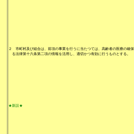
２
市町村及び組合は、前項の事業を行うに当たつては、高齢者の医療の確保
る法律第十六条第二項の情報を活用し、適切かつ有効に行うものとする。
★新設★