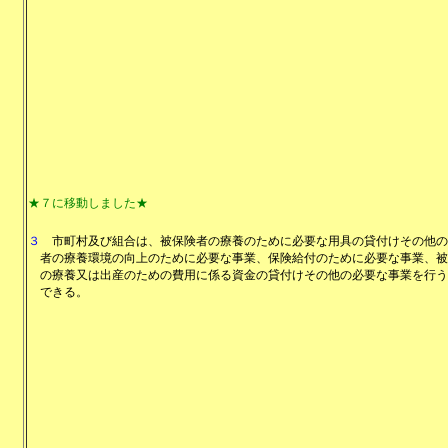
★７に移動しました★
３
市町村及び組合は、被保険者の療養のために必要な用具の貸付けその他の
者の療養環境の向上のために必要な事業、保険給付のために必要な事業、被
の療養又は出産のための費用に係る資金の貸付けその他の必要な事業を行う
できる。