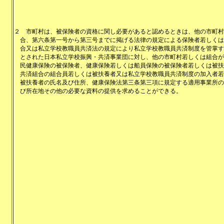
２
市町村は、被保険者の資格に関し必要があると認めるときは、他の市町村
合、第六条第一号から第三号までに掲げる法律の規定による保険者若しくは
合又は私立学校教職員共済法の規定により私立学校教職員共済制度を管掌す
とされた日本私立学校振興・共済事業団に対し、他の市町村若しくは組合が
民健康保険の被保険者、健康保険若しくは船員保険の被保険者若しくは被扶
共済組合の組合員若しくは被扶養者又は私立学校教職員共済制度の加入者若
被扶養者の氏名及び住所、健康保険法第三条第三項に規定する適用事業所の
び所在地その他の必要な資料の提供を求めることができる。