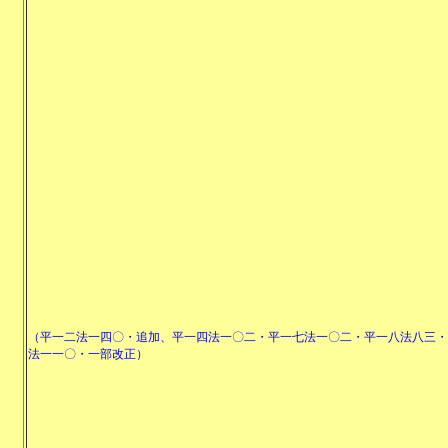
（平一二法一四〇・追加、平一四法一〇二・平一七法一〇二・平一八法八三・
法一一〇・一部改正）