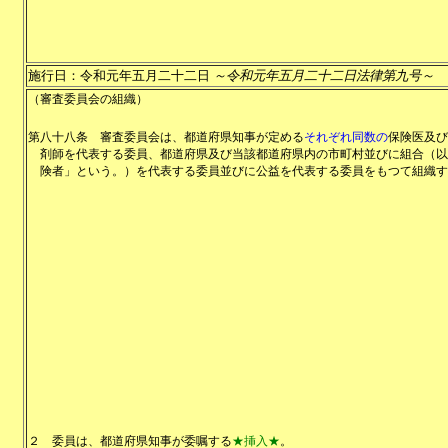
施行日：令和元年五月二十二日
～令和元年五月二十二日法律第九号～
（審査委員会の組織）
第八十八条
審査委員会は、都道府県知事が定める
それぞれ同数の
保険医及び
剤師を代表する委員、都道府県及び当該都道府県内の市町村並びに組合（以
険者」という。）を代表する委員並びに公益を代表する委員をもつて組織す
２
委員は、都道府県知事が委嘱する
★挿入★
。