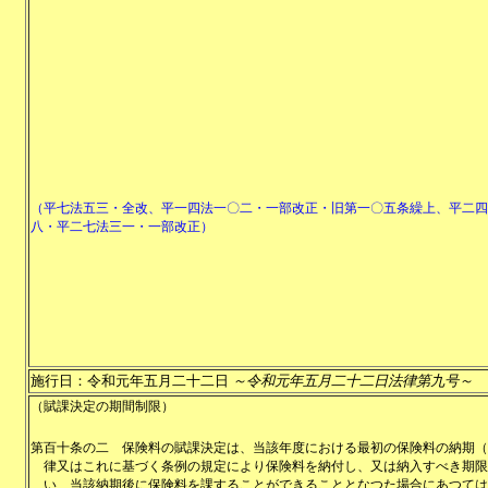
（平七法五三・全改、平一四法一〇二・一部改正・旧第一〇五条繰上、平二四
八・平二七法三一・一部改正）
施行日：令和元年五月二十二日
～令和元年五月二十二日法律第九号～
（賦課決定の期間制限）
第百十条の二
保険料の賦課決定は、当該年度における最初の保険料の納期（
律又はこれに基づく条例の規定により保険料を納付し、又は納入すべき期限
い、当該納期後に保険料を課することができることとなつた場合にあつては