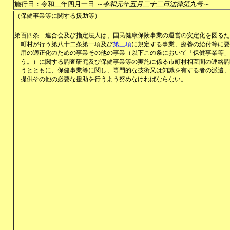
施行日：令和二年四月一日
～令和元年五月二十二日法律第九号～
（保健事業等に関する援助等）
第百四条
連合会及び指定法人は、国民健康保険事業の運営の安定化を図るた
町村が行う第八十二条第一項及び
第三項
に規定する事業、療養の給付等に要
用の適正化のための事業その他の事業（以下この条において「保健事業等」
う。）に関する調査研究及び保健事業等の実施に係る市町村相互間の連絡調
うとともに、保健事業等に関し、専門的な技術又は知識を有する者の派遣、
提供その他の必要な援助を行うよう努めなければならない。