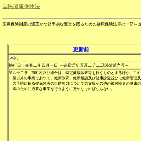
国民健康保険法
医療保険制度の適正かつ効率的な運営を図るための健康保険法等の一部を
更新前
-本則-
施行日：令和二年四月一日
～令和元年五月二十二日法律第九号～
第八十二条
市町村及び組合は、特定健康診査等を行うものとするほか、これ
業以外の事業であつて、健康教育、健康相談及び健康診査並びに健康管理及
の予防に係る被保険者の自助努力についての支援その他の被保険者の健康の
進のために必要な事業を行うように努めなければならない。