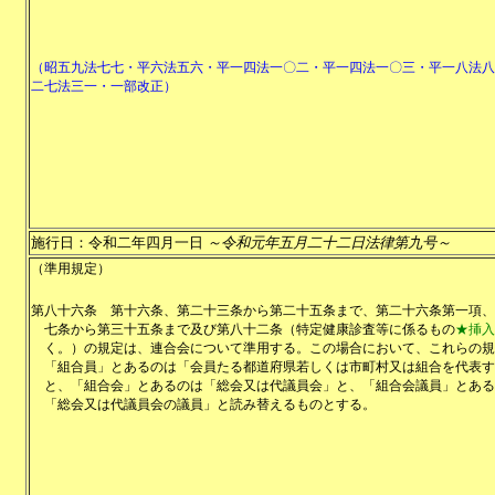
（昭五九法七七・平六法五六・平一四法一〇二・平一四法一〇三・平一八法八
二七法三一・一部改正）
施行日：令和二年四月一日
～令和元年五月二十二日法律第九号～
（準用規定）
第八十六条
第十六条、第二十三条から第二十五条まで、第二十六条第一項、
七条から第三十五条まで及び第八十二条（特定健康診査等に係るもの
★挿入
く。）の規定は、連合会について準用する。この場合において、これらの規
「組合員」とあるのは「会員たる都道府県若しくは市町村又は組合を代表す
と、「組合会」とあるのは「総会又は代議員会」と、「組合会議員」とある
「総会又は代議員会の議員」と読み替えるものとする。