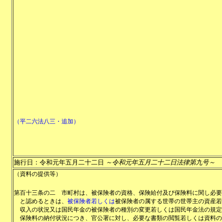
（平二六法八三・追加）
施行日：令和元年五月二十二日
～令和元年五月二十二日法律第九号～
（資料の提供等）
第百十三条の二
市町村は、被保険者の資格、保険給付及び保険料に関し必要
と認めるときは、
被保険者若しくは
被保険者の属する世帯の世帯主の資産若
収入の状況又は国民年金の被保険者の種別の変更若しくは国民年金法の規定
保険料の納付状況につき、官公署に対し、必要な書類の閲覧若しくは資料の