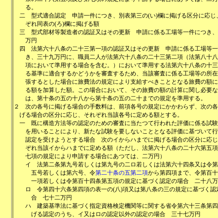
る。
二
型式適合認定 申請一件につき、別表第三の(い)欄に掲げる区分に応じ
ぞれ同表の(ろ)欄に掲げる額
三
型式部材等製造者の認証又はその更新 申請に係る工場等一件につき、
万円
四
法第六十八条の二十三第一項の認証又はその更新 申請に係る工場等一
き、三十九万円に、職員二人が法第六十八条の二十三第二項（法第八十八
項において準用する場合を含む。）において準用する法第六十八条の十三
る基準に適合するかどうかを審査するため、当該審査に係る工場等の所在
張するとした場合に旅費法の規定により支給すべきこととなる旅費の額に
る額を加算した額。この場合において、その旅費の額の計算に関し必要な
は、第十条の五の十八から第十条の五の二十までの規定を準用する。
２
次の各号に掲げる場合の手数料は、前項各号の規定にかかわらず、次の各
げる場合の区分に応じ、それぞれ当該各号に定める額とする。
一
既に構造方法等の認定のための審査に当たつて行われた評価に係る試験
を用いることにより、新たな試験を要しないこととなる評価に基づいて行
認定を受けようとする場合 次のイからハまでに掲げる場合の区分に応じ
ぞれ当該イからハまでに定める額（ただし、法第六十八条の二十六第五項
七項の規定により申請する場合にあつては、二万円）
イ
法第二条第九号若しくは第九号の二ロ若しくは法第六十四条又は令第
五号若しくは第六号、令
第二十条の五第二項
から第四項まで、令第百十
一項若しくは令第百十四条第五項の規定に基づく認定の場合 二十八万
ロ
令第四十六条第四項の表一の(八)項又は第八条の三の規定に基づく認
合 七十二万円
ハ
建築基準法に基づく指定資格検定機関等に関する省令第六十三条第四
げる認定のうち、イ又はロの認定以外の認定の場合 三十七万円