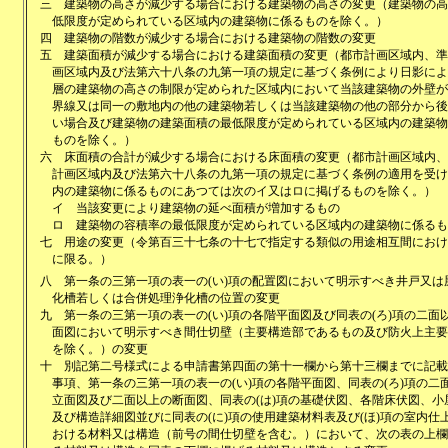
三
建築物の高さが減少する場合における建築物の高さの変更（建築物の高
低限度が定められている区域内の建築物に係るものを除く。）
四
建築物の階数が減少する場合における建築物の階数の変更
五
建築面積が減少する場合における建築面積の変更（都市計画区域内、準
画区域内及び法第六十八条の九第一項の規定に基づく条例により日影によ
層の建築物の高さの制限が定められた区域内において当該建築物の外壁が
界線又は同一の敷地内の他の建築物若しくは当該建築物の他の部分から後
い場合及び建築物の建築面積の最低限度が定められている区域内の建築物
ものを除く。）
六
床面積の合計が減少する場合における床面積の変更（都市計画区域内、
計画区域内及び法第六十八条の九第一項の規定に基づく条例の適用を受け
内の建築物に係るものにあつては次のイ又はロに掲げるものを除く。）
イ
当該変更により建築物の延べ面積が増加するもの
ロ
建築物の容積率の最低限度が定められている区域内の建築物に係るも
七
用途の変更（令第百三十七条の十七で指定する類似の用途相互間におけ
に限る。）
八
第一条の三第一項の表一の(い)項の配置図において明示すべき井戸又は
化槽若しくは合併処理浄化槽の位置の変更
九
第一条の三第一項の表一の(い)項の各階平面図及び同表の(ろ)項の二面
面図において明示すべき間仕切壁（主要構造部であるもの及び防火上主要
を除く。）の変更
十
別記第二号様式による申請書第四面の第十一欄から第十三欄までに記載
事項、第一条の三第一項の表一の(い)項の各階平面図、同表の(ろ)項の二
立面図及び二面以上の断面図、同表の(は)項の基礎伏図、各階床伏図、小
及び構造詳細図並びに同表の(に)項の使用建築材料表及び(ほ)項の室内仕
おける材料又は構造（前号の間仕切壁を含む。）において、次の表の上欄