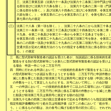
三、法第三章第五節（法第六十一条及び法第六十二条第二項中門及び
る部分並びに法第六十六条を除く。）、法第六十七条の二第一項（門
に係る部分を除く。）及び法第八十四条の二並びに令第四章、令第五
六節を除く。）、令第五章の二から令第五章の三まで、令第七章の二
第七章の九の規定
(三)
法第二十八条（第一項を除く。）、法第二十八条の二から法第三十条
法第三十一条第一項、法第三十三条及び法第三十四条並びに令第二章
十九条、令第二十条及び令第三十一条から令第三十五条までを除く。
令第五章の四（令第百二十九条の二の五第三項第三号を除き、令第百
条の二の四第一項及び令第百二十九条の二の五第二項第六号にあつて
交通大臣が定めた構造方法のうちその指定する構造方法に係る部分に
る。）の規定
三
既に型式部材等製造者の認証を受けた者が、当該認証に係る技術的生産
製造をする別の型式部材等につき新たに型式部材等製造者の認証を受けよ
る場合 申請一件につき二万五千円
四
同時に行われる申請において、一の技術的生産条件で製造をする二以上
の型式部材等につき認証を受けようとする場合 二万五千円に申請件数か
減じた数を乗じた額及び前項第三号又は第四号に規定する額（申請に係る
の件数を一として算定したものとする。次号において同じ。）の合計額
五
一の申請において、一の技術的生産条件で二以上の工場等において認証
ようとする場合 二万五千円に申請に係る工場等の件数から一を減じた数
た額及び前項第三号又は第四号に規定する額の合計額
３
法第九十七条の四第二項の国土交通省令で定める手数料のうち指定認定機
指定性能評価機関が行う処分又は性能評価（以下この条において「処分等」
う。）に係るものの額は、次の各号に掲げる処分等の区分に応じ、それぞれ