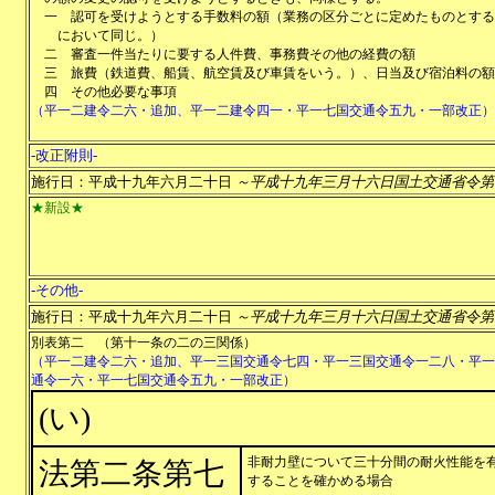
一
認可を受けようとする手数料の額（業務の区分ごとに定めたものとする
において同じ。）
二
審査一件当たりに要する人件費、事務費その他の経費の額
三
旅費（鉄道費、船賃、航空賃及び車賃をいう。）、日当及び宿泊料の額
四
その他必要な事項
（平一二建令二六・追加、平一二建令四一・平一七国交通令五九・一部改正）
-改正附則-
施行日：平成十九年六月二十日
～平成十九年三月十六日国土交通省令第
★新設★
-その他-
施行日：平成十九年六月二十日
～平成十九年三月十六日国土交通省令第
別表第二
（第十一条の二の三関係）
（平一二建令二六・追加、平一三国交通令七四・平一三国交通令一二八・平一
通令一六・平一七国交通令五九・一部改正）
(い)
非耐力壁について三十分間の耐火性能を
法第二条第七
することを確かめる場合