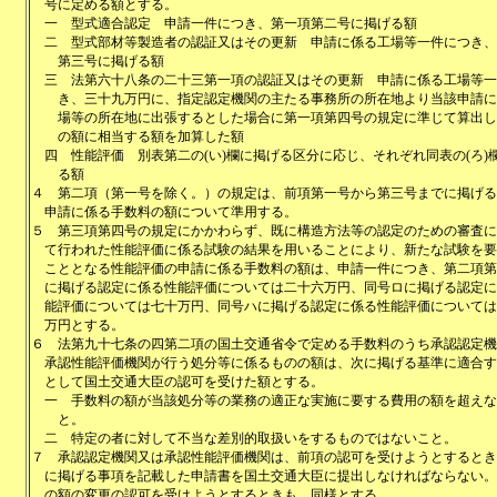
号に定める額とする。
一
型式適合認定 申請一件につき、第一項第二号に掲げる額
二
型式部材等製造者の認証又はその更新 申請に係る工場等一件につき、
第三号に掲げる額
三
法第六十八条の二十三第一項の認証又はその更新 申請に係る工場等一
き、三十九万円に、指定認定機関の主たる事務所の所在地より当該申請に
場等の所在地に出張するとした場合に第一項第四号の規定に準じて算出し
の額に相当する額を加算した額
四
性能評価 別表第二の(い)欄に掲げる区分に応じ、それぞれ同表の(ろ)
る額
４
第二項（第一号を除く。）の規定は、前項第一号から第三号までに掲げる
申請に係る手数料の額について準用する。
５
第三項第四号の規定にかかわらず、既に構造方法等の認定のための審査に
て行われた性能評価に係る試験の結果を用いることにより、新たな試験を要
こととなる性能評価の申請に係る手数料の額は、申請一件につき、第二項第
に掲げる認定に係る性能評価については二十六万円、同号ロに掲げる認定に
能評価については七十万円、同号ハに掲げる認定に係る性能評価については
万円とする。
６
法第九十七条の四第二項の国土交通省令で定める手数料のうち承認認定機
承認性能評価機関が行う処分等に係るものの額は、次に掲げる基準に適合す
として国土交通大臣の認可を受けた額とする。
一
手数料の額が当該処分等の業務の適正な実施に要する費用の額を超えな
と。
二
特定の者に対して不当な差別的取扱いをするものではないこと。
７
承認認定機関又は承認性能評価機関は、前項の認可を受けようとするとき
に掲げる事項を記載した申請書を国土交通大臣に提出しなければならない。
の額の変更の認可を受けようとするときも、同様とする。