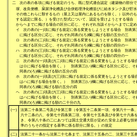
二
次の表の各項に掲げる規定のうち、既に型式適合認定（建築物の部分で
し
塀、改良便槽、
屎
尿浄化槽及び合併処理浄化槽並びに給水タンク及び貯水
その他これらに類するもの（屋上又は屋内にあるものを除く。）以外のも
する認定に限る。）を受けた型式について、認定を受けようとする場合 
からヘまでに掲げる場合の区分に応じ、それぞれ当該イからヘまでに定め
イ
次の表の(一)項に掲げる規定に係る変更をしようとする場合 別表第三
に掲げる区分に応じ、それぞれ同表の(ろ)欄に掲げる額の五分の三
ロ
次の表の(二)項に掲げる規定に係る変更をしようとする場合 別表第三
に掲げる区分に応じ、それぞれ同表の(ろ)欄に掲げる額の四分の一
ハ
次の表の(三)項に掲げる規定に係る変更をしようとする場合 別表第三
に掲げる区分に応じ、それぞれ同表の(ろ)欄に掲げる額の四分の一
ニ
次の表の(一)項及び(二)項に掲げる規定に係る変更をしようとする場
はロに掲げる場合を除く。） 別表第三(い)欄に掲げる区分に応じ、そ
同表の(ろ)欄に掲げる額の五分の四
ホ
次の表の(一)項及び(三)項に掲げる規定に係る変更をしようとする場
はハに掲げる場合を除く。） 別表第三(い)欄に掲げる区分に応じ、そ
同表の(ろ)欄に掲げる額の五分の四
ヘ
次の表の(二)項及び(三)項に掲げる規定に係る変更をしようとする場
はハに掲げる場合を除く。） 別表第三(い)欄に掲げる区分に応じ、そ
同表の(ろ)欄に掲げる額の二十分の九
(一)
法第二十条第二号及び令第三章（令第五十二条第一項、令第六十一条
六十二条の八、令第七十四条第二項、令第七十五条及び令第七十六条
き、令第八十条の二にあつては国土交通大臣が定めた安全上必要な技
準のうちその指定する基準に係る部分に限る。）の規定
(二)
法第二十一条から法第二十七条まで、法第三十五条の二、法第三十五