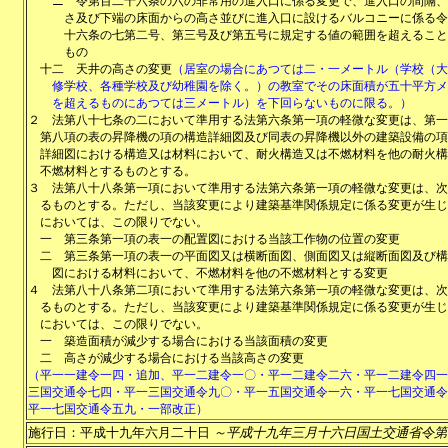
ニ
令第百二十六条の六の非常用の進入口に係る変更で、進入口の間隔、
さ及び下端の床面からの高さ並びに進入口に設けるバルコニーに係る令
十六条の七第二号、第三号及び第五号に規定する値の範囲を超えること
もの
十二
天井の高さの変更
（居室の場合にあつては二・一メートル（学校（大
修学校、各種学校及び幼稚園を除く。）の教室でその床面積が五十平方メ
を超えるものにあつては三メートル）を下回らないものに限る。）
２
法第八十七条の二において準用する法第六条第一項の軽微な変更は、第一
第八項の表の昇降機の項の構造詳細図及び同表の昇降機以外の建築設備の項
詳細図における構造又は材料において、耐火構造又は不燃材料を他の耐火構
不燃材料とするものとする。
３
法第八十八条第一項において準用する法第六条第一項の軽微な変更は、次
るものとする。ただし、当該変更により建築基準関係規定に係る変更が生じ
においては、この限りでない。
一
第三条第一項の表一の配置図における当該工作物の位置の変更
二
第三条第一項の表一の平面図又は横断面図、側面図又は縦断面図及び構
図における材料において、不燃材料を他の不燃材料とする変更
４
法第八十八条第二項において準用する法第六条第一項の軽微な変更は、次
るものとする。ただし、当該変更により建築基準関係規定に係る変更が生じ
においては、この限りでない。
一
築造面積が減少する場合における当該面積の変更
二
高さが減少する場合における当該高さの変更
（平一一建令一四・追加、平一二建令一〇・平一二建令二六・平一二建令四一
三国交通令七四・平一三国交通令九〇・平一五国交通令一六・平一七国交通令
平一七国交通令五九・一部改正）
施行日：平成十九年六月二十日
～平成十九年三月十六日国土交通省令第