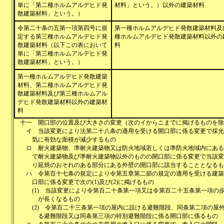
単に「第二種ホルムアルデヒド発
材料」という。）以外の建築材料
散建築材料」という。）
令第二十条の五第一項第四号に規
第一種ホルムアルデヒド発散建築材料及
定する第三種ホルムアルデヒド発
種ホルムアルデヒド発散建築材料以外の
散建築材料（以下この表において
料
単に「第三種ホルムアルデヒド発
散建築材料」という。）
第一種ホルムアルデヒド発散建築
材料、第二種ホルムアルデヒド発
散建築材料及び第三種ホルムアル
デヒド発散建築材料以外の建築材
料
十一
開口部の位置及び大きさの変更（次のイからニまでに掲げるものを除
イ
当該変更により法第二十八条の適用を受ける開口部に係る変更で採光
気に有効な面積が減少するもの
ロ
耐火建築物、準耐火建築物又は防火地域若しくは準防火地域内にある
で耐火建築物及び準耐火建築物以外のものの開口部に係る変更で当該変
り延焼のおそれのある部分にある外壁の開口部に該当することとなるも
ハ
令第百十七条の規定により令第五章第二節の規定の適用を受ける建築
口部に係る変更で次の(1)及び(2)に掲げるもの
(1)
当該変更により令第百二十条第一項又は令第百二十五条第一項の
が長くなるもの
(2)
令第百二十三条第一項の屋内に設ける避難階段、同条第二項の屋
る避難階段又は同条第三項の特別避難階段に係る開口部に係るもの