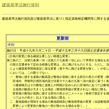
建築基準法施行規則
建築基準法施行規則及び建築基準法に基づく指定資格検定機関等に関する
更新前
-本則-
施行日：平成十九年六月二十日
～平成十九年三月十六日国土交通省令第
（計画の変更に係る確認を要しない軽微な変更）
第三条の二
法第六条第一項（法第八十七条第一項において準用する場合を含
の国土交通省令で定める軽微な変更は、次に掲げるものとする。ただし、当
により建築基準関係規定に係る変更（第十号に掲げる変更を除く。）が生じ
においては、この限りでない。
一
敷地に接する道路の幅員及び敷地が道路に接する部分の長さの変更（都
区域内、準都市計画区域内及び法第六十八条の九第一項の規定に基づく条
り建築物又はその敷地と道路との関係が定められた区域内にあつては敷地
る道路の幅員が大きくなる場合（敷地境界線が変更されない場合に限る。
変更後の敷地が道路に接する部分の長さが二メートル（条例で規定する場
つてはその長さ）以上である場合に限る。）
二
敷地面積が増加する場合の敷地面積及び敷地境界線の変更（当該敷地境
変更により変更前の敷地の一部が除かれる場合を除く。）