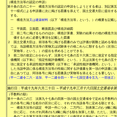
（構造方法等の認定の申請）
第十条の五の二十一
構造方法等の認定の申請をしようとする者は、別記第五
十一様式による申請書に次に掲げる図書を添えて、国土交通大臣に提出する
する。
一
構造方法
又は建築材料
（以下「構造方法等」という。）の概要を記載し
二
平面図、立面図、断面図及び構造詳細図
三
前二号に掲げるもののほか、構造計算書、実験の結果その他の構造方法
価するために必要な事項を記載した図書
２
国土交通大臣は、前項各号に掲げる図書のみでは評価が困難と認める場合
ては、当該構造方法等の実物又は試験体その他これらに類するもの（次項に
「実物等」という。）の提出を求めることができる。
３
前二項の規定にかかわらず、法第七十七条の五十六第二項に規定する指定
価機関（以下単に「指定性能評価機関」という。）又は法第七十七条の五十
項に規定する承認性能評価機関（以下単に「承認性能評価機関」という。）
した当該申請に係る構造方法等の性能に関する評価書を第一項の申請書に添
合にあつては、同項各号に掲げる図書及び実物等を添えることを要しない。
（平一二建令二六・追加、平一二建令四一・平一七国交通令五九・一部改正）
施行日：平成十九年六月二十日
～平成十九年三月十六日国土交通省令第
（手数料の額）
第十一条の二の三
法第九十七条の四第一項の国土交通省令で定める手数料の
次の各号に掲げる処分の区分に応じ、それぞれ当該各号に定める額とする。
一
構造方法等の認定 申請一件につき、二万円に、別表第二の(い)欄に掲
分に応じ、それぞれ同表の(ろ)欄に掲げる額を加算した額。ただし、法第
条の二十六第五項及び第七項の規定により申請する場合にあつては、二万