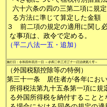
六十六条の四の三第二項に規定
る方法に準じて算定した金額
３
前二項の規定の適用に関し
な事項は、政令で定める。
（平二八法一五・追加）
施行日：令和四年四月一日
～令和二年三月三十一日法律第八号～
（外国税額控除等の特例）
第三十一条
居住者が各年にお
所得税法第九十五条第一項に規
る外国所得税を納付することと
る場合における同条の規定の適