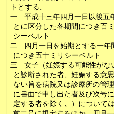
トとする。
一
平成十三年四月一日以後五
とに区分した各期間につき百
シーベルト
二
四月一日を始期とする一年
につき五十ミリシーベルト
三
女子（妊娠する可能性がな
と診断された者、妊娠する意
ない旨を病院又は診療所の管
に書面で申し出た者及び次号
定する者を除く。）について
前二号に規定するほか、四月