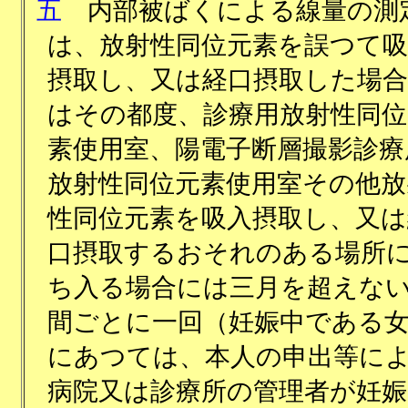
五
内部被ばくによる線量の測
は、放射性同位元素を誤つて吸
摂取し、又は経口摂取した場
はその都度、診療用放射性同位
素使用室、陽電子断層撮影診療
放射性同位元素使用室その他放
性同位元素を吸入摂取し、又は
口摂取するおそれのある場所
ち入る場合には三月を超えな
間ごとに一回（妊娠中である
にあつては、本人の申出等に
病院又は診療所の管理者が妊娠