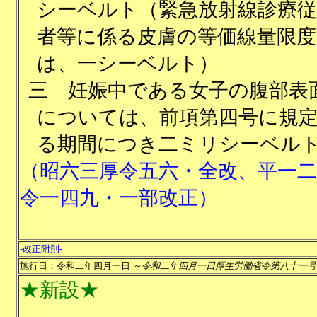
シーベルト（緊急放射線診療従
者等に係る皮膚の等価線量限度
は、一シーベルト）
三
妊娠中である女子の腹部表
については、前項第四号に規
る期間につき二ミリシーベル
（昭六三厚令五六・全改、平一二
令一四九・一部改正）
-改正附則-
施行日：令和二年四月一日
～令和二年四月一日厚生労働省令第八十一号
★新設★