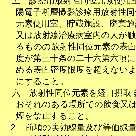
五
診療用放射性同位元素使用
陽電子断層撮影診療用放射性同
元素使用室、貯蔵施設、廃棄施
又は放射線治療病室内の人が触
るものの放射性同位元素の表
度が第三十条の二十六第六項に
める表面密度限度を超えない
にすること。
六
放射性同位元素を経口摂取
おそれのある場所での飲食又
煙を禁止すること。
２
前項の実効線量及び等価線