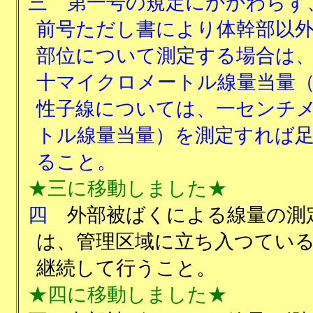
三
第一号の規定にかかわらず
前号ただし書により体幹部以
部位について測定する場合は
十マイクロメートル線量当量
性子線については、一センチ
トル線量当量）を測定すれば
ること。
★三に移動しました★
四
外部被ばくによる線量の測
は、管理区域に立ち入つてい
継続して行うこと。
★四に移動しました★