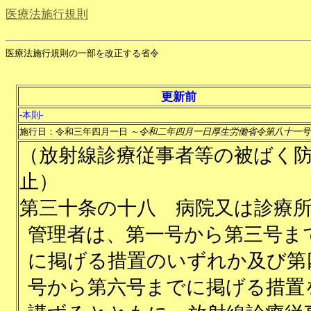
医療法施行規則
医療法施行規則の一部を改正する省令
更新前
-本則-
施行日：令和三年四月一日
～令和二年四月一日厚生労働省令第八十一号
（放射線診療従事者等の被ばく
止）
第三十条の十八
病院又は診療
管理者は、第一号から第三号ま
に掲げる措置のいずれか及び第
号から第六号までに掲げる措置