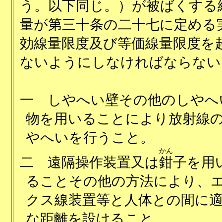
う。以下同じ。）が被ばくする
量が第三十条の二十七に定める
効線量限度及び等価線量限度を
ないようにしなければならない
一
しやへい壁その他のしやへ
物を用いることにより放射線
やへいを行うこと。
かん
二
遠隔操作装置又は
鉗
子を用
ることその他の方法により、
クス線装置等と人体との間に
な距離を設けること。