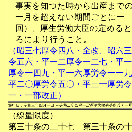
事実を知つた時から出産まで
一月を超えない期間ごとに一
回）、厚生労働大臣の定める
ろにより行うこと。
（昭三七厚令四八・全改、昭六三
令五六・平一二厚令一二七・平一
厚令一四九・平一六厚労令一一九
平二〇厚労令五〇・平三一厚労令
一・一部改正）
施行日：令和三年四月一日
～令和二年四月一日厚生労働省令第八十一号
（線量限度）
第三十条の二十七
第三十条の