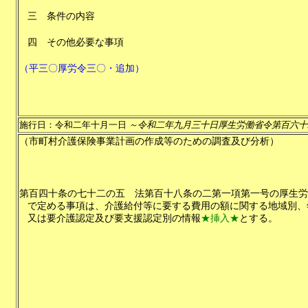
三
条件の内容
四
その他必要な事項
（平三〇厚労令三〇・追加）
施行日：令和二年十月一日
～令和二年九月三十日厚生労働省令第百六十
（市町村介護保険事業計画の作成等のための調査及び分析）
第百四十条の七十二の五
法第百十八条の二第一項第一号の厚生労
で定める事項は、介護給付等に要する費用の額に関する地域別、
又は要介護認定及び要支援認定別の情報
★挿入★
とする。