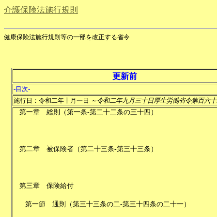
介護保険法施行規則
健康保険法施行規則等の一部を改正する省令
更新前
-目次-
施行日：令和二年十月一日
～令和二年九月三十日厚生労働省令第百六十
第一章
総則
（
第一条-第二十二条の三十四
）
第二章
被保険者
（
第二十三条-第三十三条
）
第三章
保険給付
第一節
通則
（
第三十三条の二-第三十四条の二十一
）