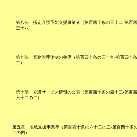
第八節
指定介護予防支援事業者
（
第百四十条の三十二-第百
三十八
）
第九節
業務管理体制の整備
（
第百四十条の三十九-第百四十
二
）
第十節
介護サービス情報の公表
（
第百四十条の四十三-第百
六十二の二
）
第五章
地域支援事業等
（
第百四十条の六十二の三-第百四十条
二の四
）