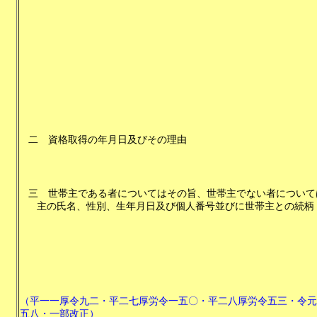
二
資格取得の年月日及びその理由
三
世帯主である者についてはその旨、世帯主でない者について
主の氏名、性別、生年月日及び個人番号並びに世帯主との続柄
（平一一厚令九二・平二七厚労令一五〇・平二八厚労令五三・令元
五八・一部改正）