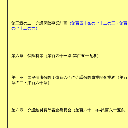
第五章の二
介護保険事業計画
（
第百四十条の七十二の五・第百
の七十二の六
）
第六章
保険料等
（
第百四十一条-第百五十九条
）
第七章
国民健康保険団体連合会の介護保険事業関係業務
（
第百
条の二・第百六十条
）
第八章
介護給付費等審査委員会
（
第百六十一条-第百六十五条