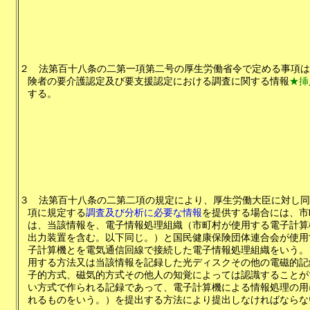
２
法第百十八条の二第一項第二号の厚生労働省令で定める事項は
険者の要介護認定及び要支援認定における調査に関する情報
★挿
する。
３
法第百十八条の二第二項の規定により、厚生労働大臣に対し同
項に規定する
調査及び分析に必要な情報
を提供する場合には、市
は、当該情報を、電子情報処理組織（市町村が使用する電子計算
出力装置を含む。以下同じ。）と国民健康保険団体連合会が使用
子計算機とを電気通信回線で接続した電子情報処理組織をいう。
用する方法又は当該情報を記録した光ディスクその他の電磁的記
子的方式、磁気的方式その他人の知覚によっては認識することが
い方式で作られる記録であって、電子計算機による情報処理の用
れるものをいう。）を提出する方法により提出しなければならな