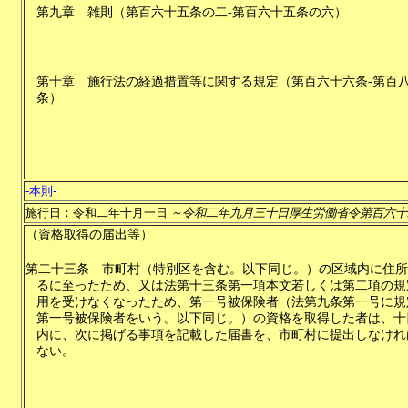
第九章
雑則
（
第百六十五条の二-第百六十五条の六
）
第十章
施行法の経過措置等に関する規定
（
第百六十六条-第百
条
）
-本則-
施行日：令和二年十月一日
～令和二年九月三十日厚生労働省令第百六十
（資格取得の届出等）
第二十三条
市町村（特別区を含む。以下同じ。）の区域内に住所
るに至ったため、又は法第十三条第一項本文若しくは第二項の規
用を受けなくなったため、第一号被保険者（法第九条第一号に規
第一号被保険者をいう。以下同じ。）の資格を取得した者は、十
内に、次に掲げる事項を記載した届書を、市町村に提出しなけれ
ない。