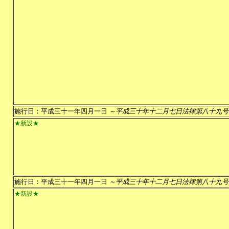
施行日：平成三十一年四月一日
～平成三十年十二月七日法律第八十九号
★新設★
施行日：平成三十一年四月一日
～平成三十年十二月七日法律第八十九号
★新設★