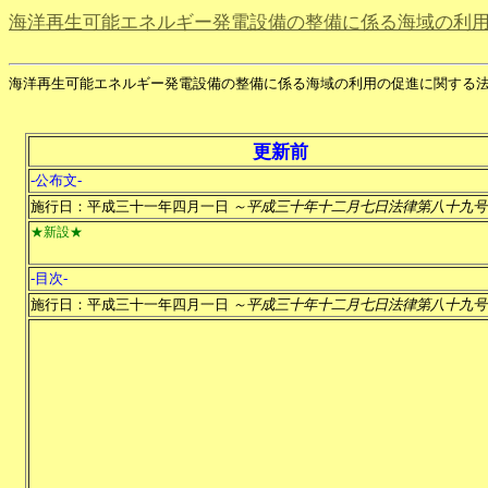
海洋再生可能エネルギー発電設備の整備に係る海域の利
海洋再生可能エネルギー発電設備の整備に係る海域の利用の促進に関する
更新前
-公布文-
施行日：平成三十一年四月一日
～平成三十年十二月七日法律第八十九号
★新設★
-目次-
施行日：平成三十一年四月一日
～平成三十年十二月七日法律第八十九号