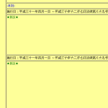
-本則-
施行日：平成三十一年四月一日
～平成三十年十二月七日法律第八十九号
★新設★
施行日：平成三十一年四月一日
～平成三十年十二月七日法律第八十九号
★新設★