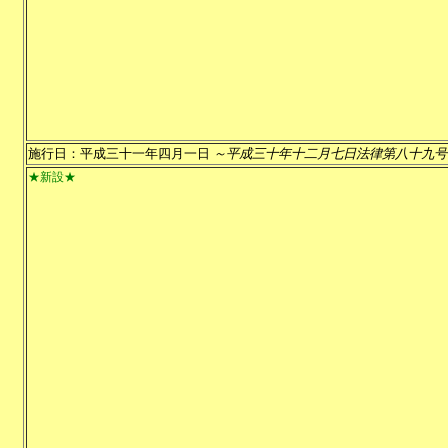
施行日：平成三十一年四月一日
～平成三十年十二月七日法律第八十九号
★新設★