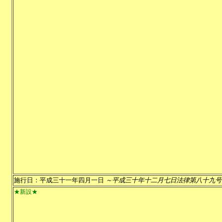
施行日：平成三十一年四月一日
～平成三十年十二月七日法律第八十九号
★新設★