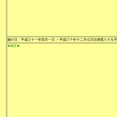
施行日：平成三十一年四月一日
～平成三十年十二月七日法律第八十九号
★新設★