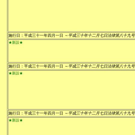
施行日：平成三十一年四月一日
～平成三十年十二月七日法律第八十九号
★新設★
施行日：平成三十一年四月一日
～平成三十年十二月七日法律第八十九号
★新設★
施行日：平成三十一年四月一日
～平成三十年十二月七日法律第八十九号
★新設★