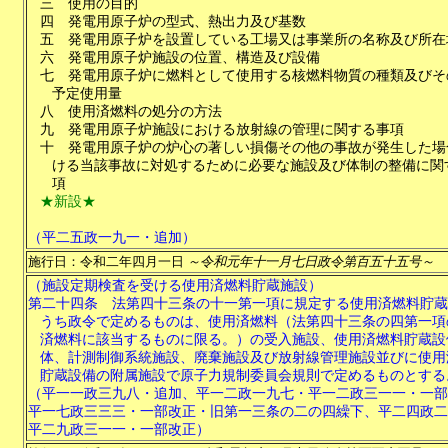
三
使用の目的
四
発電用原子炉の型式、熱出力及び基数
五
発電用原子炉を設置している工場又は事業所の名称及び所在
六
発電用原子炉施設の位置、構造及び設備
七
発電用原子炉に燃料として使用する核燃料物質の種類及びそ
予定使用量
八
使用済燃料の処分の方法
九
発電用原子炉施設における放射線の管理に関する事項
十
発電用原子炉の炉心の著しい損傷その他の事故が発生した場
ける当該事故に対処するために必要な施設及び体制の整備に関
項
★新設★
（平二五政一九一・追加）
施行日：令和二年四月一日
～令和元年十一月七日政令第百五十五号～
（施設定期検査を受ける使用済燃料貯蔵施設）
第二十四条
法第四十三条の十一第一項に規定する使用済燃料貯蔵
うち政令で定めるものは、使用済燃料（法第四十三条の四第一項
済燃料に該当するものに限る。）の受入施設、使用済燃料貯蔵設
体、計測制御系統施設、廃棄施設及び放射線管理施設並びに使用
貯蔵設備の附属施設で原子力規制委員会規則で定めるものとする
（平一一政三九八・追加、平一二政一九七・平一二政三一一・一部
平一七政三三三・一部改正・旧第一三条の二の四繰下、平二四政二
平二九政三一一・一部改正）