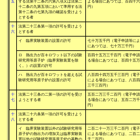
五
する法第十二条の六第八項又は法第二
よる場合にあつては、百四十六
十二条の九第五項において準用する法
円）
第十二条の七第九項の確認を受けよう
とする者
十
法第二十三条第一項の許可を受けよう
六
とする者
イ 臨界実験装置の設置の許可
七十万五千円（電子申請等によ
にあつては、七十万三千円）
ロ 熱出力が百キロワット以下の試験
百四十五万三千百円（電子申請
研究用等原子炉（臨界実験装置を除
る場合にあつては、百四十五万
く。）の設置の許可
ハ 熱出力が百キロワットを超える試
八百四十四万五千三百円（電子
験研究用等原子炉の設置の許可
による場合にあつては、八百四
三千三百円）
十
法第二十三条の二第一項の許可を受け
五百二万三千二百円（電子申請
七
ようとする者
る場合にあつては、五百二万千
円）
十
法第二十六条第一項の許可を受けよう
八
とする者
イ 臨界実験装置以外の試験研究用等
二百二十一万三千二百円（電子
原子炉の熱出力の増加又は臨界実験装
による場合にあつては、二百二
置以外の試験研究用等原子炉の基数の
千二百円）