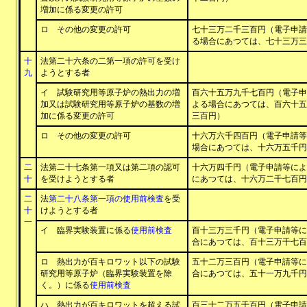
増加に係る変更の許可
ロ その他の変更の許可
七十三万二千三百円（電子申請
る場合にあつては、七十三万三
十
法第二十六条の二第一項の許可を受け
九
ようとする者
イ 試験研究用等原子炉の熱出力の増
百六十五万九千七百円（電子申
加又は試験研究用等原子炉の基数の増
よる場合にあつては、百六十五
加に係る変更の許可
三百円）
ロ その他の変更の許可
十六万六千四百円（電子申請等
場合にあつては、十六万五千円
二
法第二十七条第一項又は第二項の認可
十六万四千円（電子申請等によ
十
を受けようとする者
にあつては、十六万二千七百円
二
法
第二十八条第一項の使用前検査
を受
十
けようとする者
一
イ 臨界実験装置に係る
使用前検査
百十三万三千円（電子申請等に
合にあつては、百十三万千七百
ロ 熱出力が百キロワット以下の試験
五十二万三百円（電子申請等に
研究用等原子炉（臨界実験装置を除
合にあつては、五十一万九千円
く。）に係る
使用前検査
ハ 熱出力が百キロワットを超える試
百三十二万五千百円（電子申請