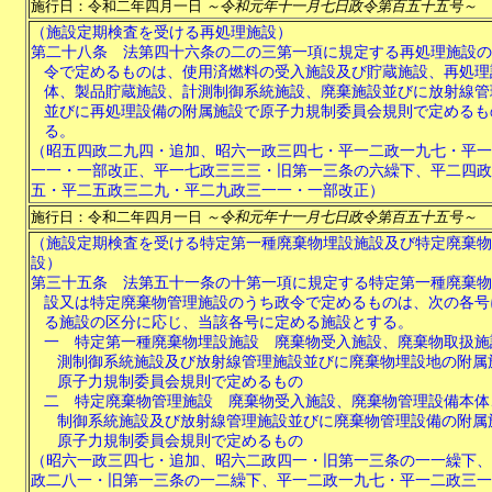
施行日：令和二年四月一日
～令和元年十一月七日政令第百五十五号～
（施設定期検査を受ける再処理施設）
第二十八条
法第四十六条の二の三第一項に規定する再処理施設の
令で定めるものは、使用済燃料の受入施設及び貯蔵施設、再処理
体、製品貯蔵施設、計測制御系統施設、廃棄施設並びに放射線管
並びに再処理設備の附属施設で原子力規制委員会規則で定めるも
る。
（昭五四政二九四・追加、昭六一政三四七・平一二政一九七・平一
一一・一部改正、平一七政三三三・旧第一三条の六繰下、平二四政
五・平二五政三二九・平二九政三一一・一部改正）
施行日：令和二年四月一日
～令和元年十一月七日政令第百五十五号～
（施設定期検査を受ける特定第一種廃棄物埋設施設及び特定廃棄物
設）
第三十五条
法第五十一条の十第一項に規定する特定第一種廃棄物
設又は特定廃棄物管理施設のうち政令で定めるものは、次の各号
る施設の区分に応じ、当該各号に定める施設とする。
一
特定第一種廃棄物埋設施設 廃棄物受入施設、廃棄物取扱施
測制御系統施設及び放射線管理施設並びに廃棄物埋設地の附属
原子力規制委員会規則で定めるもの
二
特定廃棄物管理施設 廃棄物受入施設、廃棄物管理設備本体
制御系統施設及び放射線管理施設並びに廃棄物管理設備の附属
原子力規制委員会規則で定めるもの
（昭六一政三四七・追加、昭六二政四一・旧第一三条の一一繰下、
政二八一・旧第一三条の一二繰下、平一二政一九七・平一二政三一