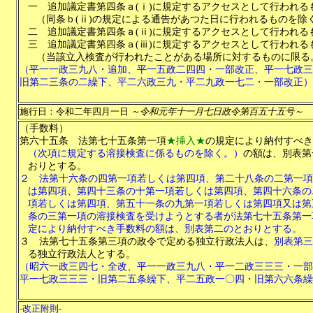
一
追加議定書第四条ａ(ⅰ)に規定するアクセスとして行われる
（同条ｂ(ⅱ)の規定による通告があつた日に行われるものを除
二
追加議定書第四条ａ(ⅱ)に規定するアクセスとして行われる
三
追加議定書第四条ａ(ⅲ)に規定するアクセスとして行われる
（当該立入検査が行われたことがある場所に対するものに限る
（平一一政三九八・追加、平一五政二四四・一部改正、平一七政三
旧第二三条の二繰下、平二六政三九・平二九政一七二・一部改正）
施行日：令和二年四月一日
～令和元年十一月七日政令第百五十五号～
（手数料）
第六十五条
法第七十五条第一項
★挿入★
の規定により納付すべき
（次項に規定する溶接検査に係るものを除く。）
の額は、別表第
おりとする。
２
法第十六条の四第一項若しくは第四項、第二十八条の二第一項
は第四項、第四十三条の十第一項若しくは第四項、第四十六条の
項若しくは第四項、第五十一条の九第一項若しくは第四項又は第
条の三第一項の溶接検査を受けようとする者が法第七十五条第一
定により納付すべき手数料の額は、別表第二のとおりとする。
３
法第七十五条第三項の政令で定める独立行政法人は、
別表第三
る独立行政法人とする。
（昭六一政三四七・全改、平一一政三九八・平一二政三三三・一部
平一七政三三三・旧第二五条繰下、平二五政一〇四・旧第六六条繰
-改正附則-