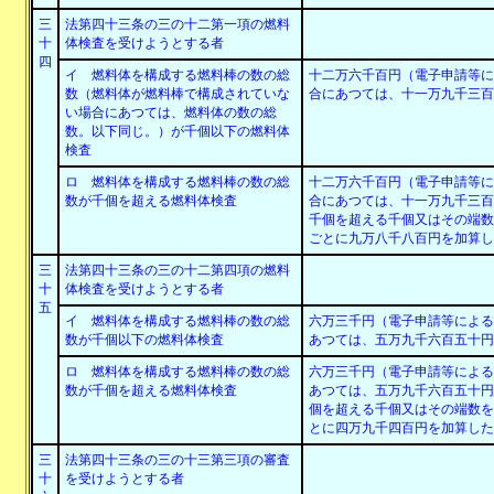
三
法第四十三条の三の十二第一項の燃料
十
体検査を受けようとする者
四
イ 燃料体を構成する燃料棒の数の総
十二万六千百円（電子申請等に
数（燃料体が燃料棒で構成されていな
合にあつては、十一万九千三百
い場合にあつては、燃料体の数の総
数。以下同じ。）が千個以下の燃料体
検査
ロ 燃料体を構成する燃料棒の数の総
十二万六千百円（電子申請等に
数が千個を超える燃料体検査
合にあつては、十一万九千三百
千個を超える千個又はその端数
ごとに九万八千八百円を加算し
三
法第四十三条の三の十二第四項の燃料
十
体検査を受けようとする者
五
イ 燃料体を構成する燃料棒の数の総
六万三千円（電子申請等による
数が千個以下の燃料体検査
あつては、五万九千六百五十円
ロ 燃料体を構成する燃料棒の数の総
六万三千円（電子申請等による
数が千個を超える燃料体検査
あつては、五万九千六百五十円
個を超える千個又はその端数を
とに四万九千四百円を加算した
三
法第四十三条の三の十三第三項の審査
十
を受けようとする者