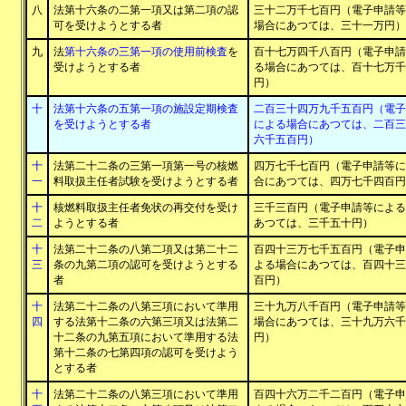
八
法第十六条の二第一項又は第二項の認
三十二万千七百円（電子申請等
可を受けようとする者
場合にあつては、三十一万円）
九
法
第十六条の三第一項の使用前検査
を
百十七万四千八百円（電子申請
受けようとする者
る場合にあつては、百十七万千
円）
十
法第十六条の五第一項の施設定期検査
二百三十四万九千五百円（電子
を受けようとする者
による場合にあつては、二百三
六千五百円）
十
法第二十二条の三第一項第一号の核燃
四万七千七百円（電子申請等に
一
料取扱主任者試験を受けようとする者
合にあつては、四万七千四百円
十
核燃料取扱主任者免状の再交付を受け
三千三百円（電子申請等による
二
ようとする者
あつては、三千五十円）
十
法第二十二条の八第二項又は第二十二
百四十三万七千五百円（電子申
三
条の九第二項の認可を受けようとする
よる場合にあつては、百四十三
者
百円）
十
法第二十二条の八第三項において準用
三十九万八千百円（電子申請等
四
する法第十二条の六第三項又は法第二
場合にあつては、三十九万六千
十二条の九第五項において準用する法
円）
第十二条の七第四項の認可を受けよう
とする者
十
法第二十二条の八第三項において準用
百四十六万二千二百円（電子申