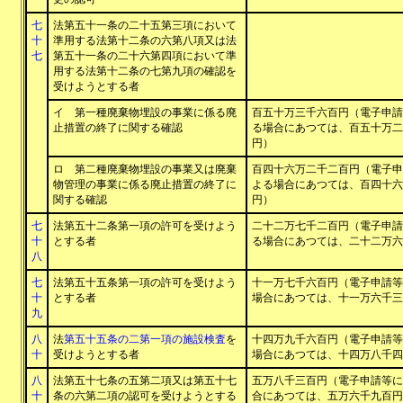
七
法第五十一条の二十五第三項において
十
準用する法第十二条の六第八項又は法
七
第五十一条の二十六第四項において準
用する法第十二条の七第九項の確認を
受けようとする者
イ 第一種廃棄物埋設の事業に係る廃
百五十万三千六百円（電子申請
止措置の終了に関する確認
る場合にあつては、百五十万二
円）
ロ 第二種廃棄物埋設の事業又は廃棄
百四十六万二千二百円（電子申
物管理の事業に係る廃止措置の終了に
よる場合にあつては、百四十六
関する確認
円）
七
法第五十二条第一項の許可を受けよう
二十二万七千二百円（電子申請
十
とする者
る場合にあつては、二十二万六
八
七
法第五十五条第一項の許可を受けよう
十一万七千六百円（電子申請等
十
とする者
場合にあつては、十一万六千三
九
八
法
第五十五条の二第一項の施設検査
を
十四万九千六百円（電子申請等
十
受けようとする者
場合にあつては、十四万八千四
八
法第五十七条の五第二項又は第五十七
五万八千三百円（電子申請等に
十
条の六第二項の認可を受けようとする
合にあつては、五万六千九百円