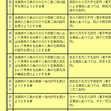
四
法第四十三条の三の三十二第二項の認
四百六十八万六千七百円（電子
十
可を受けようとする者
による場合にあつては、四百六
二
四千六百円）
四
法第四十三条の三の三十四第二項又は
百八十四万七千円（電子申請等
十
第四十三条の三の三十五第二項の認可
場合にあつては、百八十四万四
三
を受けようとする者
円）
四
法第四十三条の三の三十四第三項にお
四十三万六千七百円（電子申請
十
いて準用する法第十二条の六第三項又
る場合にあつては、四十三万四
四
は法第四十三条の三の三十五第四項に
円）
おいて準用する法第十二条の七第四項
の認可を受けようとする者
四
法第四十三条の三の三十四第三項にお
百五十五万二千九百円（電子申
十
いて準用する法第十二条の六第八項又
よる場合にあつては、百五十五
五
は法第四十三条の三の三十五第四項に
円）
おいて準用する法第十二条の七第九項
の確認を受けようとする者
四
法第四十三条の四第一項の許可を受け
四百五十九万三千四百円（電子
十
ようとする者
による場合にあつては、四百五
六
二千二百円）
四
法第四十三条の七第一項の許可を受け
七十一万九千八百円（電子申請
十
ようとする者
る場合にあつては、七十一万八
七
円）