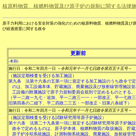
核原料物質、核燃料物質及び原子炉の規制に関する法律
原子力利用における安全対策の強化のための核原料物質、核燃料物質及び
び経過措置に関する政令
更新前
-本則-
施行日：令和二年四月一日
～令和元年十一月七日政令第百五十五号～
（施設定期検査を受ける加工施設）
第九条
法第十六条の五第一項に規定する加工施設のうち政令で定
のは、加工設備本体、貯蔵施設、廃棄施設及び放射線管理施設並
工設備の附属施設で原子力規制委員会規則で定めるものとする。
（平一二政一九七・追加、平一二政三一一・一部改正、平一七政三
旧第四条の二繰下、平二四政二三五・一部改正・旧第八条繰下）
施行日：令和二年四月一日
～令和元年十一月七日政令第百五十五号～
（施設定期検査を受ける試験研究用等原子炉施設）
第十六条
法第二十九条第一項に規定する試験研究用等原子炉施設
政令で定めるものは、原子炉本体、核燃料物質の取扱施設、貯蔵
原子炉冷却系統施設、計測制御系統施設、廃棄施設、放射線管理