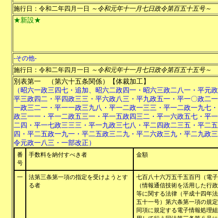
施行日：令和二年四月一日
～令和元年十一月七日政令第百五十五号～
★新設★
-その他-
施行日：令和二年四月一日
～令和元年十一月七日政令第百五十五号～
別表第一
（第六十五条関係）【体裁加工】
（昭六一政三四七・追加、昭六二政四一・昭六三政二八一・平元政
平三政四二・平四政三三・平六政八三・平九政五一・平一〇政二一
一政三二一・平一一政三九八・平一二政一三三・平一二政一九七・
政三一一・平一二政五三一・平一五政四三二・平一六政五七・平一
二四・平一七政三三三・平一九政三七八・平二四政二三五・平二五
四・平二五政一九一・平二五政三二九・平二六政三九・平二九政三
令元政一八三・一部改正）
番
手数料を納付すべき者
金額
号
一
法第三条第一項の指定を受けようとす
七百八十六万五千五百円（電子
る者
（情報通信技術を活用した行政
等に関する法律（平成十四年法
五十一号）第六条第一項の規定
同項に規定する電子情報処理組