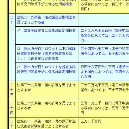
験研究用等原子炉に係る
使用前検査
る場合にあつては、百三十二万
百円）
二
法第二十九条第一項の施設定期検査を
十
受けようとする者
二
イ 臨界実験装置に係る施設定期検査
二十九万八千五百円（電子申請
る場合にあつては、二十九万六
円）
ロ 熱出力が百キロワット以下の試験
五十四万七千百円（電子申請等
研究用等原子炉（臨界実験装置を除
場合にあつては、五十四万五千
く。）に係る施設定期検査
ハ 熱出力が百キロワットを超える試
百四十六万四千九百円（電子申
験研究用等原子炉に係る施設定期検査
よる場合にあつては、百四十六
八百円）
二
法第三十九条第一項の許可を受けよう
三十三万九千百円（電子申請等
十
とする者
場合にあつては、三十三万七千
三
二
法第三十九条第二項の許可を受けよう
五百二万三千二百円（電子申請
十
とする者
る場合にあつては、五百二万千
四
円）
二
法第四十一条第一項第一号の原子炉主
五万二千百円
十
任技術者試験を受けようとする者