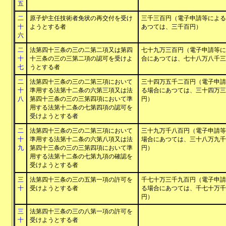
五
二
原子炉主任技術者免状の再交付を受け
三千三百円（電子申請等による
十
ようとする者
あつては、三千百円）
六
二
法第四十三条の三の二第二項又は第四
七十九万三百円（電子申請等に
十
十三条の三の三第二項の認可を受けよ
合にあつては、七十八万八千三
七
うとする者
二
法第四十三条の三の二第三項において
三十四万五千二百円（電子申請
十
準用する法第十二条の六第三項又は法
る場合にあつては、三十四万三
八
第四十三条の三の三第四項において準
円）
用する法第十二条の七第四項の認可を
受けようとする者
二
法第四十三条の三の二第三項において
三十九万千八百円（電子申請等
十
準用する法第十二条の六第八項又は法
場合にあつては、三十八万九千
九
第四十三条の三の三第四項において準
円）
用する法第十二条の七第九項の確認を
受けようとする者
三
法第四十三条の三の五第一項の許可を
千七十万三千九百円（電子申請
十
受けようとする者
る場合にあつては、千七十万千
円）
三
法第四十三条の三の八第一項の許可を
十
受けようとする者