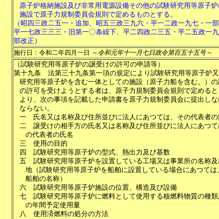
原子炉格納施設及び非常用電源設備その他の試験研究用等原子炉
施設で原子力規制委員会規則で定めるものとする。
（昭四三政二五一・追加、昭五三政三九六・平一二政一九七・一部
平一七政三三三・旧第一〇条繰下、平二四政二三五・平二五政一九
部改正）
施行日：令和二年四月一日
～令和元年十一月七日政令第百五十五号～
（試験研究用等原子炉の譲受けの許可の申請等）
第十九条
法第三十九条第一項の規定により試験研究用等原子炉又
研究用等原子炉を含む一体としての施設（原子力船を含む。）の
の許可を受けようとする者は、原子力規制委員会規則で定めると
より、次の事項を記載した申請書を原子力規制委員会に提出しな
ならない。
一
氏名又は名称及び住所並びに法人にあつては、その代表者の
二
譲受けの相手方の氏名又は名称及び住所並びに法人にあつて
の代表者の氏名
三
使用の目的
四
試験研究用等原子炉の型式、熱出力及び基数
五
試験研究用等原子炉を設置している工場又は事業所の名称及
地（試験研究用等原子炉を船舶に設置している場合にあつては
船舶の名称）
六
試験研究用等原子炉施設の位置、構造及び設備
七
試験研究用等原子炉に燃料として使用する核燃料物質の種類
の年間予定使用量
八
使用済燃料の処分の方法