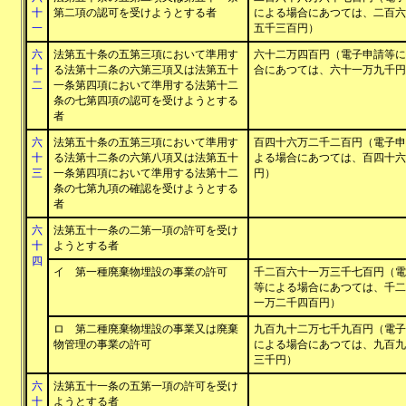
十
第二項の認可を受けようとする者
による場合にあつては、二百六
一
五千三百円）
六
法第五十条の五第三項において準用す
六十二万四百円（電子申請等に
十
る法第十二条の六第三項又は法第五十
合にあつては、六十一万九千円
二
一条第四項において準用する法第十二
条の七第四項の認可を受けようとする
者
六
法第五十条の五第三項において準用す
百四十六万二千二百円（電子申
十
る法第十二条の六第八項又は法第五十
よる場合にあつては、百四十六
三
一条第四項において準用する法第十二
円）
条の七第九項の確認を受けようとする
者
六
法第五十一条の二第一項の許可を受け
十
ようとする者
四
イ 第一種廃棄物埋設の事業の許可
千二百六十一万三千七百円（電
等による場合にあつては、千二
一万二千四百円）
ロ 第二種廃棄物埋設の事業又は廃棄
九百九十二万七千九百円（電子
物管理の事業の許可
による場合にあつては、九百九
三千円）
六
法第五十一条の五第一項の許可を受け
十
ようとする者