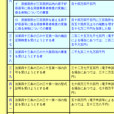
六
イ 溶接箇所が三百箇所以内の原子炉
百十四万四千百円
容器等に係る溶接事業者検査の実施に
係る体制についての審査
ロ 溶接箇所が三百箇所を超える原子
百十四万四千百円に三百箇所を
炉容器等に係る溶接事業者検査の実施
百五十箇所又はその端数を増す
に係る体制についての審査
五十七万二千円を加算した額
三
法第四十三条の三の十五第一項の施設
二百二十五万九千七百円（電子
十
定期検査を受けようとする者
による場合にあつては、二百二
七
五千六百円）
三
法第四十三条の三の十六第四項の審査
二千九百二十九万四千円
十
を受けようとする者
八
三
法第四十三条の三の二十五第一項の許
三十二万七千五百円（電子申請
十
可を受けようとする者
る場合にあつては、三十二万五
九
円）
四
法第四十三条の三の三十第一項の型式
七十四万三千六百円（電子申請
十
証明を受けようとする者
る場合にあつては、七十四万千
円）
四
法第四十三条の三の三十一第一項の指
五十四万円（電子申請等による
十
定を受けようとする者
あつては、五十三万八千円）
一