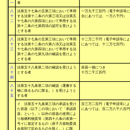
一
者
八
法第五十七条の五第三項において準用
一万九千三百円（電子申請等に
十
する法第十二条の六第三項又は法第五
合にあつては、一万八千円）
二
十七条の六第四項において準用する法
第十二条の七第四項の認可を受けよう
とする者
八
法第五十七条の五第三項において準用
十二万二千円（電子申請等によ
十
する法第十二条の六第八項又は法第五
にあつては、十二万七百円）
三
十七条の六第四項において準用する法
第十二条の七第九項の確認を受けよう
とする者
八
法第五十八条第二項の確認を受けよう
容器一個につき
十
とする者
十万二千三百円
四
八
法第五十九条第二項の確認（運搬する
十
物に係るものに限る。）を受けようと
五
する者
イ 法第五十九条第三項の承認を受け
百三万二百円（電子申請等によ
た容器（以下この項において「承認容
にあつては、百二万八千八百円
器」という。）以外の容器の使用によ
り核燃料物質等（第四十八条の表第一
号イに規定するもの（原子力規制委員
会規則で定めるものを除く。）に限