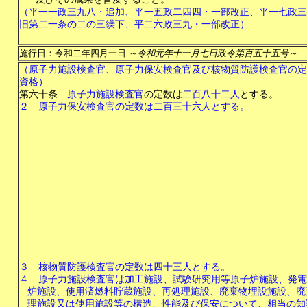
（平一一政三九八・追加、平一五政二四四・一部改正、平一七政三
旧第二一条の二の三繰下、平二六政三九・一部改正）
施行日：令和二年四月一日
～令和元年十一月七日政令第百五十五号～
（原子力施設検査官、原子力保安検査官及び核物質防護検査官の定
資格）
第六十条
原子力施設検査官
の定数は
二百八十二人
とする。
２
原子力保安検査官の定数は二百三十六人とする。
３
核物質防護検査官の定数は四十三人とする。
４
原子力施設検査官は加工施設、試験研究用等原子炉施設、発電
炉施設、使用済燃料貯蔵施設、再処理施設、廃棄物埋設施設、廃
理施設又は使用施設等の構造、性能及び保安について、相当の知