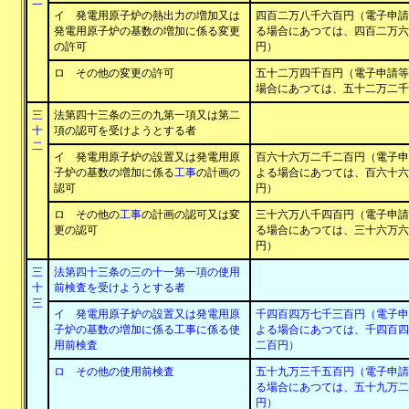
一
イ 発電用原子炉の熱出力の増加又は
四百二万八千六百円（電子申請
発電用原子炉の基数の増加に係る変更
る場合にあつては、四百二万六
の許可
円）
ロ その他の変更の許可
五十二万四千百円（電子申請等
場合にあつては、五十二万二千
三
法第四十三条の三の九第一項又は第二
十
項の認可を受けようとする者
二
イ 発電用原子炉の設置又は発電用原
百六十六万二千二百円（電子申
子炉の基数の増加に係る
工事
の計画の
よる場合にあつては、百六十六
認可
円）
ロ その他の
工事
の計画の認可又は変
三十六万八千四百円（電子申請
更の認可
る場合にあつては、三十六万六
円）
三
法第四十三条の三の十一第一項の使用
十
前検査を受けようとする者
三
イ 発電用原子炉の設置又は発電用原
千四百四万七千三百円（電子申
子炉の基数の増加に係る工事に係る使
よる場合にあつては、千四百四
用前検査
二百円）
ロ その他の使用前検査
五十九万三千五百円（電子申請
る場合にあつては、五十九万二
円）