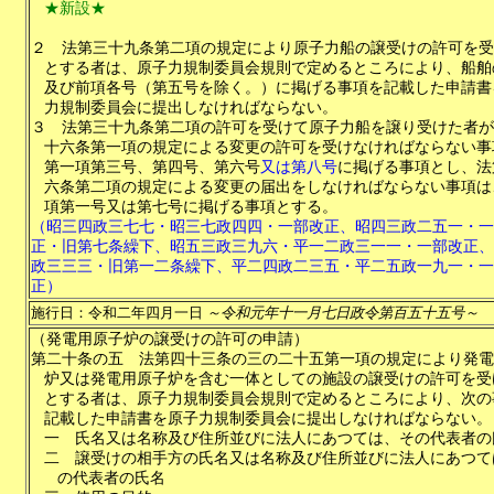
★新設★
２
法第三十九条第二項の規定により原子力船の譲受けの許可を受
とする者は、原子力規制委員会規則で定めるところにより、船舶
及び前項各号（第五号を除く。）に掲げる事項を記載した申請書
力規制委員会に提出しなければならない。
３
法第三十九条第二項の許可を受けて原子力船を譲り受けた者が
十六条第一項の規定による変更の許可を受けなければならない事
第一項第三号、第四号、第六号
又は第八号
に掲げる事項とし、法
六条第二項の規定による変更の届出をしなければならない事項は
項第一号又は第七号に掲げる事項とする。
（昭三四政三七七・昭三七政四四・一部改正、昭四三政二五一・一
正・旧第七条繰下、昭五三政三九六・平一二政三一一・一部改正、
政三三三・旧第一二条繰下、平二四政二三五・平二五政一九一・一
正）
施行日：令和二年四月一日
～令和元年十一月七日政令第百五十五号～
（発電用原子炉の譲受けの許可の申請）
第二十条の五
法第四十三条の三の二十五第一項の規定により発電
炉又は発電用原子炉を含む一体としての施設の譲受けの許可を受
とする者は、原子力規制委員会規則で定めるところにより、次の
記載した申請書を原子力規制委員会に提出しなければならない。
一
氏名又は名称及び住所並びに法人にあつては、その代表者の
二
譲受けの相手方の氏名又は名称及び住所並びに法人にあつて
の代表者の氏名