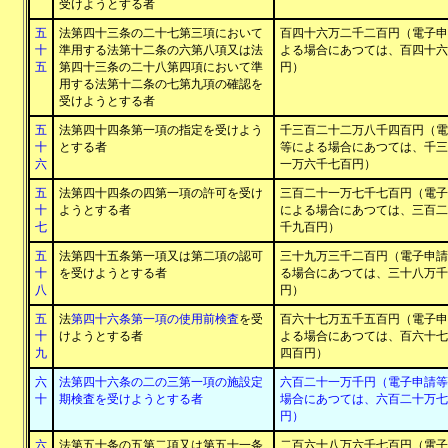
受けようとする者
五
法第四十三条の二十七第三項において
百四十六万二千二百円（電子申
十
準用する法第十二条の六第八項又は法
よる場合にあつては、百四十六
五
第四十三条の二十八第四項において準
円）
用する法第十二条の七第九項の確認を
受けようとする者
五
法第四十四条第一項の指定を受けよう
千三百二十二万八千四百円（電
十
とする者
等による場合にあつては、千三
六
一万六千七百円）
五
法第四十四条の四第一項の許可を受け
三百二十一万七千七百円（電子
十
ようとする者
による場合にあつては、三百二
七
千九百円）
五
法第四十五条第一項又は第二項の認可
三十九万三千二百円（電子申請
十
を受けようとする者
る場合にあつては、三十八万千
八
円）
五
法
第四十六条第一項の使用前検査
を受
百六十七万五千五百円（電子申
十
けようとする者
よる場合にあつては、百六十七
九
四百円）
六
法第四十六条の二の三第一項の施設定
六百二十一万千円（電子申請等
十
期検査を受けようとする者
場合にあつては、六百二十万七
円）
六
法第五十条の五第二項又は第五十一条
二百六十八万六千七百円（電子