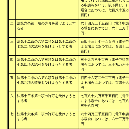
用して行う同法第三条第八号に
る申請等をいう。以下同じ。）
場合にあつては、七百八十五万
百円）
二
法第六条第一項の許可を受けようとす
六十四万三千五百円（電子申請
る者
る場合にあつては、六十三万千
円）
三
法第十二条の六第二項又は第十二条の
百四十三万七千五百円（電子申
七第二項の認可を受けようとする者
よる場合にあつては、百四十三
百円）
四
法第十二条の六第三項又は第十二条の
三十九万八千百円（電子申請等
七第四項の認可を受けようとする者
場合にあつては、三十九万六千
円）
五
法第十二条の六第八項又は第十二条の
百四十六万二千二百円（電子申
七第九項の確認を受けようとする者
よる場合にあつては、百四十六
円）
六
法第十三条第一項の許可を受けようと
七百八十六万五千五百円（電子
する者
による場合にあつては、七百八
三千八百円）
七
法第十六条第一項の許可を受けようと
六十四万三千五百円（電子申請
する者
る場合にあつては、六十三万千
円）