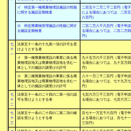
イ 特定第一種廃棄物埋設施設の性能
二百五十二万二千二百円（電子
に関する施設定期検査
による場合にあつては、二百五
八百円）
ロ 特定廃棄物管理施設の性能に関す
二百二万八千六百円（電子申請
る施設定期検査
る場合にあつては、二百二万四
円）
七
法第五十一条の十九第一項の許可を受
十
けようとする者
一
イ 第一種廃棄物埋設の事業に係る廃
九十五万六千三百円（電子申請
棄物埋設地又は廃棄物埋設地を含む一
る場合にあつては、九十五万四
体としての施設の譲受けの許可
円）
ロ 第二種廃棄物埋設の事業に係る廃
八十一万二千二百円（電子申請
棄物埋設地又は廃棄物埋設地を含む一
る場合にあつては、七十九万七
体としての施設の譲受けの許可
円）
七
法第五十一条の二十四の二第一項の認
七百六万三千三百円（電子申請
十
可を受けようとする者
る場合にあつては、七百六万二
二
七
法第五十一条の二十四の二第二項の確
百七十一万五千六百円（電子申
十
認を受けようとする者
よる場合にあつては、百七十一
三
三百円）