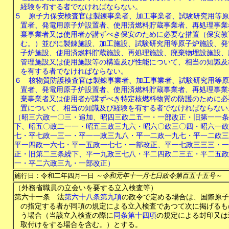
経験を有する者でなければならない。
５
原子力保安検査官は製錬事業者、加工事業者、試験研究用等原
置者、発電用原子炉設置者、使用済燃料貯蔵事業者、再処理事業
棄事業者又は使用者が講ずべき保安のために必要な措置（保安教
む。）並びに製錬施設、加工施設、試験研究用等原子炉施設、発
子炉施設、使用済燃料貯蔵施設、再処理施設、廃棄物埋設施設、
管理施設又は使用施設等の構造及び性能について、相当の知識及
を有する者でなければならない。
６
核物質防護検査官は製錬事業者、加工事業者、試験研究用等原
置者、発電用原子炉設置者、使用済燃料貯蔵事業者、再処理事業
棄事業者又は使用者が講ずべき特定核燃料物質の防護のために必
置について、相当の知識及び経験を有する者でなければならない
（昭三六政一〇三・追加、昭四三政二五一・一部改正・旧第一一条
下、昭五〇政二一一・昭五三政三九六・昭六〇政三〇四・昭六一政
七・平七政一三一・平一一政三九八・平一二政一九七・平一二政三
平一四政一六七・平一五政一七七・一部改正、平一七政三三三・一
正・旧第二三条繰下、平一九政三七八・平二四政二三五・平二五政
一・平二六政三九・一部改正）
施行日：令和二年四月一日
～令和元年十一月七日政令第百五十五号～
（外務省職員の立会いを要する立入検査等）
第六十一条
法
第六十八条第九項
の政令で定める場合は、国際原子
の指定する者が同項の規定による立入検査であつて次に掲げるも
う場合（当該立入検査の際に
同条第十四項
の規定による封印又は
取付けをする場合を含む。）とする。