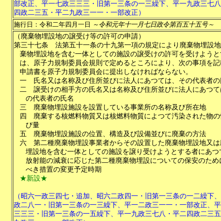
部改正、平一七政三三三・旧第一三条の一三繰下、平一九政三七八
四政二三五・平二九政三一一・一部改正）
施行日：令和二年四月一日
～令和元年十一月七日政令第百五十五号～
（廃棄物埋設地の譲受け等の許可の申請）
第三十七条
法第五十一条の十九第一項の規定により廃棄物埋設地
棄物埋設地を含む一体としての施設の譲受けの許可を受けようと
は、原子力規制委員会規則で定めるところにより、次の事項を記
申請書を原子力規制委員会に提出しなければならない。
一
氏名又は名称及び住所並びに法人にあつては、その代表者の
二
譲受けの相手方の氏名又は名称及び住所並びに法人にあつて
の代表者の氏名
三
廃棄物埋設施設を設置している事業所の名称及び所在地
四
廃棄する核燃料物質又は核燃料物質によつて汚染された物の
び量
五
廃棄物埋設施設の位置、構造及び設備並びに廃棄の方法
六
第二種廃棄物埋設事業者からその設置した廃棄物埋設地又は
埋設地を含む一体としての施設を譲り受けようとする者にあつ
放射能の減衰に応じた第二種廃棄物埋設についての保安のため
べき措置の変更予定時期
★新設★
（昭六一政三四七・追加、昭六二政四一・旧第一三条の一二繰下、
政二八一・旧第一三条の一三繰下、平一二政三一一・一部改正、平
三三三・旧第一三条の一五繰下、平一九政三七八・平二四政二三五