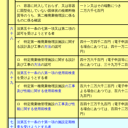
ハ 容器に封入しておらず、又は容器
一トン又はその端数につき
に固型化していない固体状の核燃料物
二万六千七百円
質等のうち、第二種廃棄物埋設に係る
ものに係る確認
六
法第五十一条の七第一項又は第二項の
十
認可を受けようとする者
八
イ 特定第一種廃棄物埋設施設に関す
四十一万四千二百円（電子申請
る設計及び工事の
方法
の認可
る場合にあつては、四十一万二
円）
ロ 特定廃棄物管理施設に関する設計
四十万六千百円（電子申請等に
及び工事の
方法
の認可
合にあつては、三十九万千二百
六
法
第五十一条の八第一項の使用前検査
十
を受けようとする者
九
イ 特定第一種廃棄物埋設施設
の工事
百六十二万六千二百円（電子申
及び性能に関する使用前検査
よる場合にあつては、百六十二
九百円）
ロ 特定廃棄物管理施設
の工事及び性
百四十三万千九百円（電子申請
能に関する使用前検査
る場合にあつては、百四十二万
円）
七
法第五十一条の十第一項の施設定期検
十
査を受けようとする者