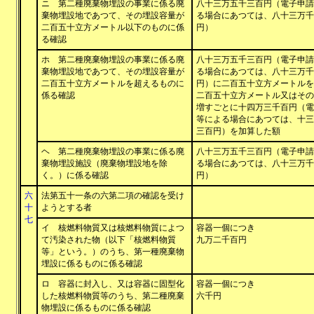
ニ 第二種廃棄物埋設の事業に係る廃
八十三万五千三百円（電子申請
棄物埋設地であつて、その埋設容量が
る場合にあつては、八十三万千
二百五十立方メートル以下のものに係
円）
る確認
ホ 第二種廃棄物埋設の事業に係る廃
八十三万五千三百円（電子申請
棄物埋設地であつて、その埋設容量が
る場合にあつては、八十三万千
二百五十立方メートルを超えるものに
円）に二百五十立方メートルを
係る確認
二百五十立方メートル又はその
増すごとに十四万三千百円（電
等による場合にあつては、十三
三百円）を加算した額
ヘ 第二種廃棄物埋設の事業に係る廃
八十三万五千三百円（電子申請
棄物埋設施設（廃棄物埋設地を除
る場合にあつては、八十三万千
く。）に係る確認
円）
六
法第五十一条の六第二項の確認を受け
十
ようとする者
七
イ 核燃料物質又は核燃料物質によつ
容器一個につき
て汚染された物（以下「核燃料物質
九万二千百円
等」という。）のうち、第一種廃棄物
埋設に係るものに係る確認
ロ 容器に封入し、又は容器に固型化
容器一個につき
した核燃料物質等のうち、第二種廃棄
六千円
物埋設に係るものに係る確認