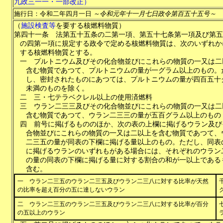
九政三一一・一部改正）
施行日：令和二年四月一日
～令和元年十一月七日政令第百五十五号～
（
施設検査等
を要する核燃料物質）
第四十一条
法第五十五条の二第一項、第五十七条第一項及び第五
の四第一項に規定する政令で定める核燃料物質は、次のいずれか
する核燃料物質とする。
一
プルトニウム及びその化合物並びにこれらの物質の一又は二
含む物質であつて、プルトニウムの量が一グラム以上のもの。
し、密封されたものにあつては、プルトニウムの量が四百五十
未満のものを除く。
二
三・七テラベクレル以上の使用済燃料
三
ウラン二三三及びその化合物並びにこれらの物質の一又は二
含む物質であつて、ウラン二三三の量が五百グラム以上のもの
四
前号に掲げるもののほか、次の表の上欄に掲げるウラン及び
合物並びにこれらの物質の一又は二以上を含む物質であつて、
二三五の量が同表の下欄に掲げる量以上のもの。ただし、同表
に掲げるウランのいずれもがある場合には、それぞれのウラン
の量の同表の下欄に掲げる量に対する割合の和が一以上である
含む。
一 ウラン二三五のウラン二三五及びウラン二三八に対する比率が天然
の比率を超え百分の五に達しないウラン
二 ウラン二三五のウラン二三五及びウラン二三八に対する比率が百分
の五以上のウラン