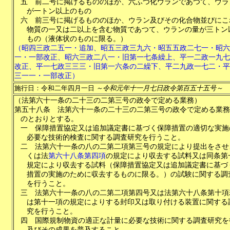
五
前二号に掲げるもののほか、六ふつ化ウランであつて、ウラ
が一トン以上のもの
六
前三号に掲げるもののほか、ウラン及びその化合物並びにこ
物質の一又は二以上を含む物質であつて、ウランの量が三トン
もの（液体状のものに限る。）
（昭四三政二五一・追加、昭五三政三九六・昭五五政二七一・昭六
一・一部改正、昭六三政二八一・旧第一七条繰上、平一二政一九七
改正、平一七政三三三・旧第一六条の二繰下、平二九政一七二・平
三一一・一部改正）
施行日：令和二年四月一日
～令和元年十一月七日政令第百五十五号～
（法第六十一条の二十三の二第三号の政令で定める業務）
第五十八条
法第六十一条の二十三の二第三号の政令で定める業務
のとおりとする。
一
保障措置協定又は追加議定書に基づく保障措置の適切な実施
必要な技術的検査に関する調査研究を行うこと。
二
法第六十一条の八の二第二項第三号の規定により提出をさせ
くは法
第六十八条第四項
の規定により収去する試料又は同条第
規定により収去する試料（保障措置協定又は追加議定書に基づ
措置の実施のために収去するものに限る。）の試験に関する調
を行うこと。
三
法第六十一条の八の二第二項第四号又は法第六十八条第十項
は第十一項の規定によりする封印又は取り付ける装置に関する
究を行うこと。
四
国際規制物資の適正な計量に必要な技術に関する調査研究を
及びその成果を普及すること。