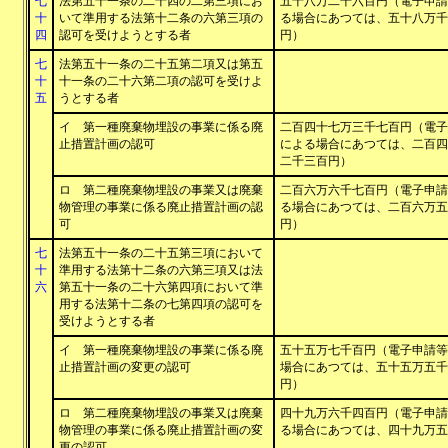
七
法第五十一条の二十四の二第三項にお
五十八万二千六百円（電子申請
十
いて準用する法第十二条の六第三項の
る場合にあつては、五十八万千
四
認可を受けようとする者
円）
七
法第五十一条の二十五第二項又は第五
十
十一条の二十六第二項の認可を受けよ
五
うとする者
イ 第一種廃棄物埋設の事業に係る廃
二百四十七万三千七百円（電子
止措置計画の認可
による場合にあつては、二百四
二千三百円）
ロ 第二種廃棄物埋設の事業又は廃棄
二百六万六千七百円（電子申請
物管理の事業に係る廃止措置計画の認
る場合にあつては、二百六万五
可
円）
七
法第五十一条の二十五第三項において
十
準用する法第十二条の六第三項又は法
六
第五十一条の二十六第四項において準
用する法第十二条の七第四項の認可を
受けようとする者
イ 第一種廃棄物埋設の事業に係る廃
五十五万七千百円（電子申請等
止措置計画の変更の認可
場合にあつては、五十五万五千
円）
ロ 第二種廃棄物埋設の事業又は廃棄
四十九万六千四百円（電子申請
物管理の事業に係る廃止措置計画の変
る場合にあつては、四十九万五
更の認可