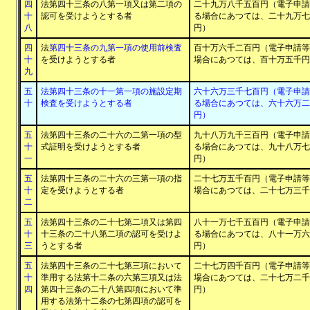
四
法第四十三条の八第一項又は第二項の
二十九万八千五百円（電子申請
十
認可を受けようとする者
る場合にあつては、二十九万七
八
円）
四
法
第四十三条の九第一項の使用前検査
百十万六千二百円（電子申請等
十
を受けようとする者
場合にあつては、百十万五千円
九
五
法第四十三条の十一第一項の施設定期
六十六万三千七百円（電子申請
十
検査を受けようとする者
る場合にあつては、六十六万二
円）
五
法第四十三条の二十六の二第一項の型
九十八万九千三百円（電子申請
十
式証明を受けようとする者
る場合にあつては、九十八万七
一
円）
五
法第四十三条の二十六の三第一項の指
二十七万五千百円（電子申請等
十
定を受けようとする者
場合にあつては、二十七万三千
二
五
法第四十三条の二十七第二項又は第四
八十一万七千五百円（電子申請
十
十三条の二十八第二項の認可を受けよ
る場合にあつては、八十一万六
三
うとする者
円）
五
法第四十三条の二十七第三項において
二十七万四千百円（電子申請等
十
準用する法第十二条の六第三項又は法
場合にあつては、二十七万二千
四
第四十三条の二十八第四項において準
円）
用する法第十二条の七第四項の認可を