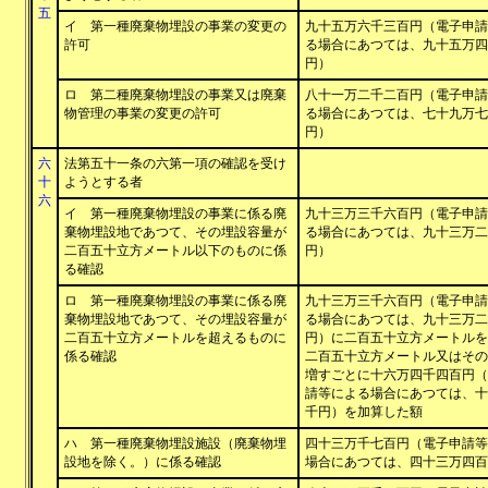
五
イ 第一種廃棄物埋設の事業の変更の
九十五万六千三百円（電子申請
許可
る場合にあつては、九十五万四
円）
ロ 第二種廃棄物埋設の事業又は廃棄
八十一万二千二百円（電子申請
物管理の事業の変更の許可
る場合にあつては、七十九万七
円）
六
法第五十一条の六第一項の確認を受け
十
ようとする者
六
イ 第一種廃棄物埋設の事業に係る廃
九十三万三千六百円（電子申請
棄物埋設地であつて、その埋設容量が
る場合にあつては、九十三万二
二百五十立方メートル以下のものに係
円）
る確認
ロ 第一種廃棄物埋設の事業に係る廃
九十三万三千六百円（電子申請
棄物埋設地であつて、その埋設容量が
る場合にあつては、九十三万二
二百五十立方メートルを超えるものに
円）に二百五十立方メートルを
係る確認
二百五十立方メートル又はその
増すごとに十六万四千四百円（
請等による場合にあつては、十
千円）を加算した額
ハ 第一種廃棄物埋設施設（廃棄物埋
四十三万千七百円（電子申請等
設地を除く。）に係る確認
場合にあつては、四十三万四百