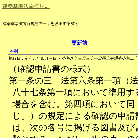
建築基準法施行規則
建築基準法施行規則の一部を改正する省令
更新前
-本則-
施行日：令和八年四月一日
～令和八年三月三十一日国土交通省令第二十
（確認申請書の様式）
第一条の三
法第六条第一項（
八十七条第一項において準用す
場合を含む。第四項において同
じ。）の規定による確認の申請
は、次の各号に掲げる図書及び