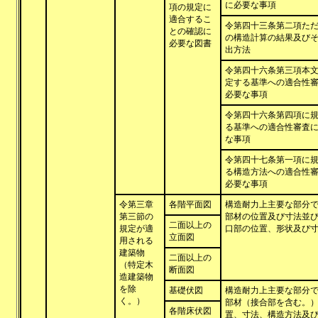
に必要な事項
項の規定に
適合するこ
令第四十三条第二項た
との確認に
の構造計算の結果及び
必要な図書
出方法
令第四十六条第三項本
定する基準への適合性
必要な事項
令第四十六条第四項に
る基準への適合性審査
な事項
令第四十七条第一項に
る構造方法への適合性
必要な事項
令第三章
各階平面図
構造耐力上主要な部分
第三節の
部材の位置及び寸法並
二面以上の
規定が適
口部の位置、形状及び
立面図
用される
建築物
二面以上の
（特定木
断面図
造建築物
を除
基礎伏図
構造耐力上主要な部分
く。）
部材（接合部を含む。
各階床伏図
置、寸法、構造方法及