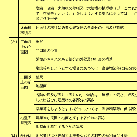
増築、改築、大規模の修繕又は大規模の模様替（以下この表
て「増築等」という。）をしようとする場合にあつては、当
等に係る部分
床面積
床面積の求積に必要な建築物の各部分の寸法及び算式
求積図
(ろ)
二面以
縮尺
上の立
開口部の位置
面図
延焼のおそれのある部分の外壁及び軒裏の構造
増築等をしようとする場合にあつては、当該増築等に係る部
二面以
縮尺
上の断
地盤面
面図
各階の床及び天井（天井のない場合は、屋根）の高さ、軒及
しの出並びに建築物の各部分の高さ
増築等をしようとする場合にあつては、当該増築等に係る部
地盤面
建築物が周囲の地面と接する各位置の高さ
算定表
地盤面を算定するための算式
(は)
基礎伏
縮尺並びに構造耐力上主要な部分の材料の種別及び寸法