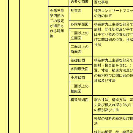
必要な図書
要な事項
令第三章
配置図
補強コンクリートブロ
第四節の
の塀の位置
二の規定
各階平面図
構造耐力上主要な部分
が適用さ
部材、間仕切壁及び手
れる建築
二面以上の
は手すり壁の位置及び
物
立面図
びに開口部の位置、形
寸法
二面以上の
断面図
基礎伏図
構造耐力上主要な部分
部材（接合部を含む。
各階床伏図
置、寸法、構造方法及
の種別並びに開口部の
小屋伏図
形状及び寸法
二面以上の
軸組図
構造詳細図
塀の寸法、構造方法、
丈及び根入れ深さ並び
の種別及び寸法
帳壁の材料の種別及び
法
鉄筋の配置、径、継手