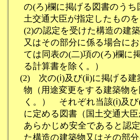
の(ろ)欄に掲げる図書のうち
土交通大臣が指定したものを
(2)の認定を受けた構造の建
又はその部分に係る場合にお
ては同表の(二)項の(ろ)欄に
る計算書を除く。）
(2)
次の(ⅰ)及び(ⅱ)に掲げる建
物（用途変更をする建築物を
く。） それぞれ当該(ⅰ)及び(
に定める図書（国土交通大臣
あらかじめ安全であると認
た構造の建築物又はその部分