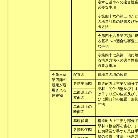
定する基準への適合性
必要な事項
令第四十六条第三項た
の構造計算の結果及び
出方法
令第四十六条第四項に
る基準への適合性審査
な事項
令第四十七条第一項に
る構造方法への適合性
必要な事項
令第三章
配置図
組積造の塀の位置
第四節の
各階平面図
構造耐力上主要な部分
規定が適
部材、間仕切壁及び手
用される
二面以上の
は手すり壁の位置及び
建築物
立面図
びに開口部の位置、形
寸法
二面以上の
断面図
基礎伏図
構造耐力上主要な部分
部材（接合部を含む。
各階床伏図
仕切壁及び手すり又は
壁の位置、寸法、構造