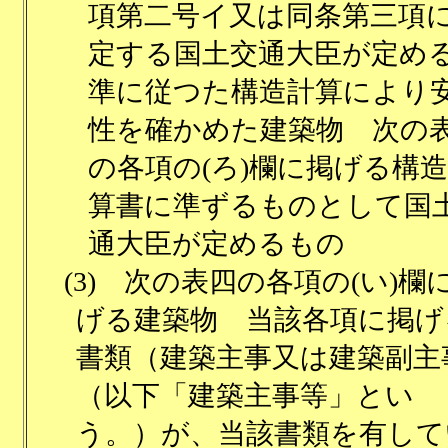
項第二号イ又は同条第三項
定する国土交通大臣が定め
準に従つた構造計算により
性を確かめた建築物 次の
の各項の(ろ)欄に掲げる構
算書に準ずるものとして国
通大臣が定めるもの
(3)
次の表四の各項の(い)欄
げる建築物 当該各項に掲げ
書類（建築主事又は建築副主
（以下「建築主事等」とい
う。）が、当該書類を有して