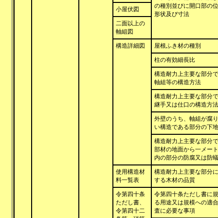
の種別並びに開口部の
小屋伏図
形状及び寸法
二面以上の
軸組図
構造詳細図
屋根ふき材の種別
柱の有効細長比
構造耐力上主要な部分
軸組等の構造方法
構造耐力上主要な部分
継手又は仕口の構造方
外壁のうち、軸組が腐
い構造である部分の下
構造耐力上主要な部分
部材の地面から一メー
内の部分の防腐又は防
使用構造材
構造耐力上主要な部分
料一覧表
する木材の品質
令第四十条
令第四十条ただし書に
ただし書、
る用途又は規模への適
令第四十二
査に必要な事項