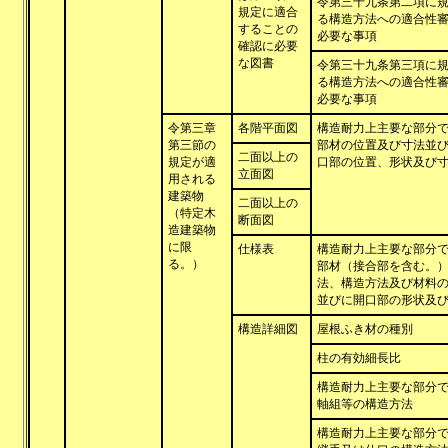
令第三十九条第二項に
規定に適合
る構造方法への適合性
することの
必要な事項
確認に必要
な図書
令第三十九条第三項に
る構造方法への適合性
必要な事項
令第三章
各階平面図
構造耐力上主要な部分
第三節の
部材の位置及び寸法並
二面以上の
規定が適
口部の位置、形状及び
立面図
用される
建築物
二面以上の
（特定木
断面図
造建築物
に限
仕様表
構造耐力上主要な部分
る。）
部材（接合部を含む。
法、構造方法及び材料
並びに開口部の形状及
構造詳細図
屋根ふき材の種別
柱の有効細長比
構造耐力上主要な部分
軸組等の構造方法
構造耐力上主要な部分