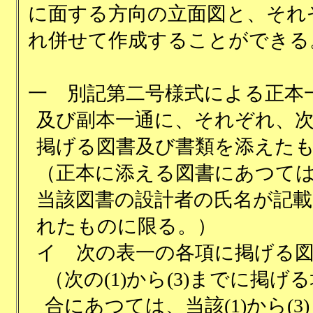
に面する方向の立面図と、それ
れ併せて作成することができる
一
別記第二号様式による正本
及び副本一通に、それぞれ、
掲げる図書及び書類を添えた
（正本に添える図書にあつて
当該図書の設計者の氏名が記載
れたものに限る。）
イ
次の表一の各項に掲げる
（次の(1)から(3)までに掲げ
合にあつては、当該(1)から(3