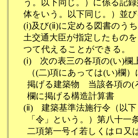
う。以下同じ。）に係る記録
体をいう。以下同じ。）並び
(ⅰ)及び(ⅱ)に定める図書のう
土交通大臣が指定したものを
つて代えることができる。
(ⅰ)
次の表三の各項の(い)欄
（(二)項にあっては(い)欄）
掲げる建築物 当該各項の(ろ
欄に掲げる構造計算書
(ⅱ)
建築基準法施行令（以下
「令」という。）第八十一
二項第一号イ若しくはロ又