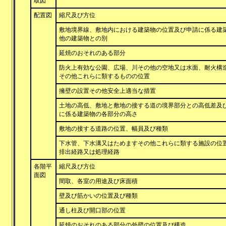
取図
配置図
縮尺及び方位
敷地境界線、敷地内における建築物の位置及び申請に係る建
他の建築物との別
延焼のおそれのある部分
防火上有効な公園、広場、川その他の空地又は水面、耐火構
その他これらに類するものの位置
擁壁の設置その他安全上適当な措置
土地の高低、敷地と敷地の接する道の境界部分との高低差及
に係る建築物の各部分の高さ
敷地の接する道路の位置、幅員及び種類
下水管、下水溝又はためますその他これらに類する施設の位
排出経路又は処理経路
各階平
縮尺及び方位
面図
間取、各室の用途及び床面積
壁及び筋かいの位置及び種類
通し柱及び開口部の位置
延焼のおそれのある部分の外壁の位置及び構造