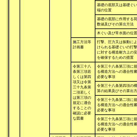
基礎の底部又は基礎ぐ
端の位置
基礎の底部に作用する
数値及びその算出方法
木ぐい及び常水面の位
施工方法等
打撃、圧力又は振動に
計画書
けられる基礎ぐいの打
に対する構造耐力上の
を確保するための措置
令第三十八
令第三十八条第三項に
条第三項若
る構造方法への適合性
しくは第四
必要な事項
項又は令第
令第三十八条第四項の
三十九条第
算の結果及びその算出
二項若しく
は第三項の
令第三十九条第二項に
規定に適合
る構造方法への適合性
することの
必要な事項
確認に必要
な図書
令第三十九条第三項に
る構造方法への適合性
必要な事項