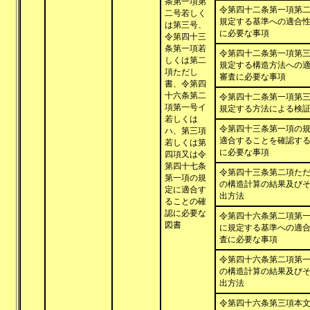
条第一項第
令第四十二条第一項第
二号若しく
規定する基準への適合
は第三号、
に必要な事項
令第四十三
条第一項若
令第四十二条第一項第
しくは第二
規定する構造方法への
項ただし
審査に必要な事項
書、令第四
十六条第二
令第四十二条第一項第
項第一号イ
規定する方法による検
若しくは
令第四十三条第一項の
ハ、第三項
適合することを確認す
若しくは第
に必要な事項
四項又は令
第四十七条
令第四十三条第二項た
第一項の規
の構造計算の結果及び
定に適合す
出方法
ることの確
認に必要な
令第四十六条第二項第
図書
に規定する基準への適
査に必要な事項
令第四十六条第二項第
の構造計算の結果及び
出方法
令第四十六条第三項本