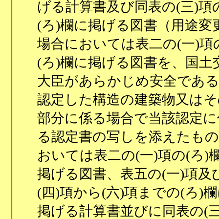
げる計算書及び同表の(三)項
(ろ)欄に掲げる図書（用途変
場合においては表二の(一)項
(ろ)欄に掲げる図書を、国土
大臣があらかじめ安全であ
認定した構造の建築物又はそ
部分に係る場合で当該認定に
る認定書の写しを添えたもの
おいては表二の(一)項の(ろ)
掲げる図書、表五の(一)項及
(四)項から(六)項までの(ろ)
掲げる計算書並びに同表の(三