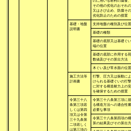
のに用いる材料の腐食
その他の劣化のおそれ
又はさび止め、防腐そ
劣化防止のための措置
基礎・地盤
支持地盤の種別及び位
説明書
基礎の種類
基礎の底部又は基礎ぐ
端の位置
基礎の底部に作用する
数値及びその算出方法
木ぐい及び常水面の位
施工方法等
打撃、圧力又は振動に
計画書
けられる基礎ぐいの打
に対する構造耐力上の
を確保するための措置
令第三十八
令第三十八条第三項に
条第三項若
る構造方法への適合性
しくは第四
必要な事項
項又は令第
令第三十八条第四項の
三十九条第
算の結果及びその算出
二項若しく
は第三項の