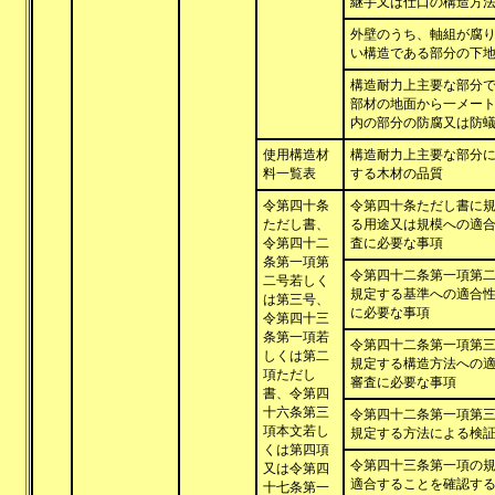
継手又は仕口の構造方
外壁のうち、軸組が腐
い構造である部分の下
構造耐力上主要な部分
部材の地面から一メー
内の部分の防腐又は防
使用構造材
構造耐力上主要な部分
料一覧表
する木材の品質
令第四十条
令第四十条ただし書に
ただし書、
る用途又は規模への適
令第四十二
査に必要な事項
条第一項第
令第四十二条第一項第
二号若しく
規定する基準への適合
は第三号、
に必要な事項
令第四十三
条第一項若
令第四十二条第一項第
しくは第二
規定する構造方法への
項ただし
審査に必要な事項
書、令第四
十六条第三
令第四十二条第一項第
項本文若し
規定する方法による検
くは第四項
令第四十三条第一項の
又は令第四
適合することを確認す
十七条第一