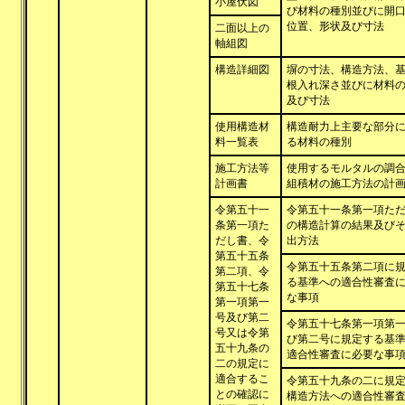
小屋伏図
び材料の種別並びに開
位置、形状及び寸法
二面以上の
軸組図
構造詳細図
塀の寸法、構造方法、
根入れ深さ並びに材料
及び寸法
使用構造材
構造耐力上主要な部分
料一覧表
る材料の種別
施工方法等
使用するモルタルの調
計画書
組積材の施工方法の計
令第五十一
令第五十一条第一項た
条第一項た
の構造計算の結果及び
だし書、令
出方法
第五十五条
令第五十五条第二項に
第二項、令
る基準への適合性審査
第五十七条
な事項
第一項第一
号及び第二
令第五十七条第一項第
号又は令第
び第二号に規定する基
五十九条の
適合性審査に必要な事
二の規定に
適合するこ
令第五十九条の二に規
との確認に
構造方法への適合性審