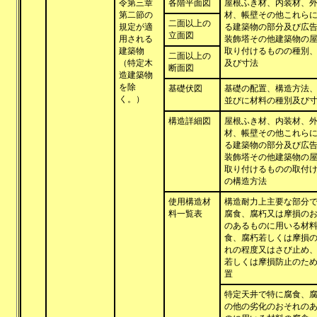
令第三章
各階平面図
屋根ふき材、内装材、
第二節の
材、帳壁その他これら
二面以上の
規定が適
る建築物の部分及び広
立面図
用される
装飾塔その他建築物の
建築物
取り付けるものの種別
二面以上の
（特定木
及び寸法
断面図
造建築物
を除
基礎伏図
基礎の配置、構造方法
く。）
並びに材料の種別及び
構造詳細図
屋根ふき材、内装材、
材、帳壁その他これら
る建築物の部分及び広
装飾塔その他建築物の
取り付けるものの取付
の構造方法
使用構造材
構造耐力上主要な部分
料一覧表
腐食、腐朽又は摩損の
のあるものに用いる材
食、腐朽若しくは摩損
れの程度又はさび止め
若しくは摩損防止のた
置
特定天井で特に腐食、
の他の劣化のおそれの