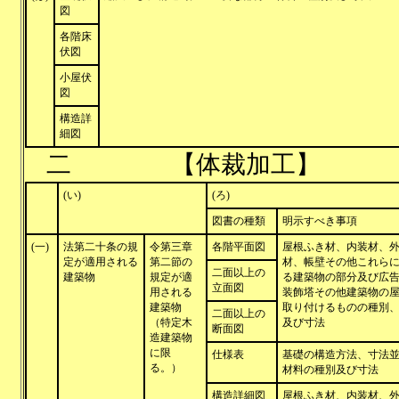
図
各階床
伏図
小屋伏
図
構造詳
細図
二 【体裁加工】
(い)
(ろ)
図書の種類
明示すべき事項
(一)
法第二十条の規
令第三章
各階平面図
屋根ふき材、内装材、
定が適用される
第二節の
材、帳壁その他これら
二面以上の
建築物
規定が適
る建築物の部分及び広
立面図
用される
装飾塔その他建築物の
建築物
取り付けるものの種別
二面以上の
（特定木
及び寸法
断面図
造建築物
に限
仕様表
基礎の構造方法、寸法
る。）
材料の種別及び寸法
構造詳細図
屋根ふき材、内装材、