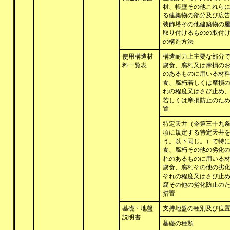
材、帳壁その他これら
る建築物の部分及び広
装飾塔その他建築物の
取り付けるものの取付
の構造方法
使用構造材
構造耐力上主要な部分
料一覧表
腐食、腐朽又は摩損の
のあるものに用いる材
食、腐朽若しくは摩損
れの程度又はさび止め
若しくは摩損防止のた
置
特定天井（令第三十九
項に規定する特定天井
う。以下同じ。）で特
食、腐朽その他の劣化
れのあるものに用いる
腐食、腐朽その他の劣
それの程度又はさび止
腐その他の劣化防止の
措置
基礎・地盤
支持地盤の種別及び位
説明書
基礎の種類