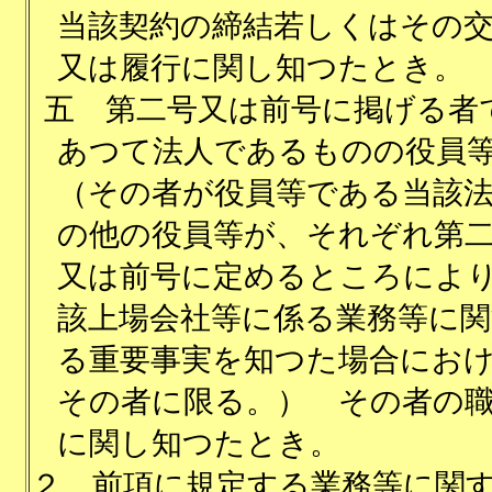
当該契約の締結若しくはその
又は履行に関し知つたとき。
五
第二号又は前号に掲げる者
あつて法人であるものの役員
（その者が役員等である当該
の他の役員等が、それぞれ第
又は前号に定めるところによ
該上場会社等に係る業務等に関
る重要事実を知つた場合にお
その者に限る。） その者の
に関し知つたとき。
２
前項に規定する業務等に関