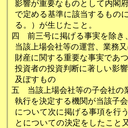
影響が重要なものとして内閣
で定める基準に該当するもの
る。）が生じたこと。
四
前三号に掲げる事実を除き
当該上場会社等の運営、業務又
財産に関する重要な事実であ
投資者の投資判断に著しい影
及ぼすもの
五
当該上場会社等の子会社の
執行を決定する機関が当該子会
について次に掲げる事項を行
とについての決定をしたこと