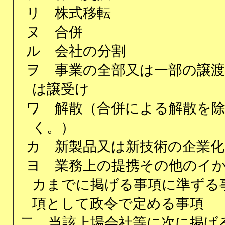
リ
株式移転
ヌ
合併
ル
会社の分割
ヲ
事業の全部又は一部の譲渡
は譲受け
ワ
解散（合併による解散を
く。）
カ
新製品又は新技術の企業化
ヨ
業務上の提携その他のイ
カまでに掲げる事項に準ずる
項として政令で定める事項
二
当該上場会社等に次に掲げ