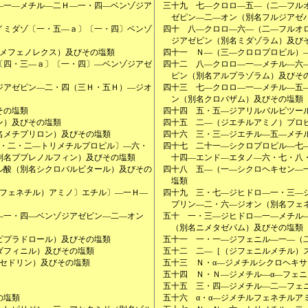
―一―メチル―二Ｈ―一・四―ベンゾジア
三十九
七―クロロ―五―（二―フル
ゼピン―二―オン（別名フルジアゼ
イミダゾ〔一・五―ａ〕〔一・四〕ベンゾ
四十
八―クロロ―六―（二―フルオ
ジアゼピン（別名ミダゾラム）及び
名メフェノレクス）及びその塩類
四十一
Ｎ―（三―クロロプロピル）
〔四・三―ａ〕〔一・四〕―ベンゾジアゼ
四十二
八―クロロ―一―メチル―六
ピン（別名アルプラゾラム）及びそ
ジアゼピン―二・四（三Ｈ・五Ｈ）―ジオ
四十三
七―クロロ―一―メチル―五
ン（別名クロバザム）及びその塩類
その塩類
四十四
五・五―ジアリルバルビツー
ン）及びその塩類
四十五
二―（ジエチルアミノ）プロ
名メチプリロン）及びその塩類
四十六
三・三―ジエチル―五―メチ
一・二・二―トリメチルプロピル〕―六・
四十七
二十一―シクロプロピル―七
別名ブプレノルフィン）及びその塩類
十四―エンド―エタノ―六・七・八
ル酸（別名シクロバルビタール）及びその
四十八
五―（一―シクロヘキセン―
塩類
ルフェネチル）アミノ〕エチル〕―一Ｈ―
四十九
三・七―ジヒドロ―一・三―
プリン―二・六―ジオン（別名フェ
―一・四―ベンゾジアゼピン―二―オン
五十
一・三―ジヒドロ―一―メチル
（別名ニメタゼパム）及びその塩類
ピプラドロール）及びその塩類
五十一
一・一―ジフェニル―一―（
ダフィニル）及びその塩類
五十二
二―［（ジフェニルメチル）
キセドリン）及びその塩類
五十三
Ｎ・α―ジメチルシクロヘキ
五十四
Ｎ・Ｎ―ジメチル―α―フェ
五十五
三・四―ジメチル―二―フェ
の塩類
五十六
α・α―ジメチルフェネチルア