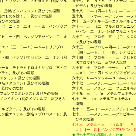
ａ］ピリジン―三―アセタミド（別名ゾル
五十七
Ｎ・Ｎ・六―トリメチル―二
ピデム）及びその塩類
ン（別名ピロバレロン）及びその塩類
五十八
一―（四―トリル）―二―（
性のものを除く。）及びその塩類
五十九
トレオ―二―アミノ―一―フ
及びその塩類
六十
五―ブチル―五―エチルバルビ
―七―ニトロ―二Ｈ―一・四―ベンゾジア
六十一
五―（二―フルオロフェニル
ゼピン―二―オン（別名フルニトラ
二Ｈ―一・四―ベンゾジアゼピン―二―オ
六十二
七―ブロモ―五―（二―クロ
ン及びその塩類
チエノ〔三・二―ｆ〕―ｓ―トリアゾロ
六十三
二―ブロモ―四―（二―クロ
類
〔四・三―ａ〕〔一・四〕ジアゼピ
一・四―ベンゾジアゼピン―二―オン（別
六十四
七―ブロモ―一・三―ジヒド
名ブロマゼパム）及びその塩類
十一ｂ―テトラヒドロオキサゾロ〔三・二
六十五
十―ブロモ―十一ｂ―（二―
ゾラム）及びその塩類
―ｄ〕〔一・四〕ベンゾジアゼピン
フェタミン）及びその塩類
六十六
Ｎ―ベンジル―Ｎ・α―ジメ
別名メタカロン）及びその塩類
六十七
二―メチル―三―（二―トリ
）及びその塩類
六十八
三―メチル―二―フェニルモ
名フェンプロポレクス）及びその塩類
六十九
三―〔（α―メチルフェネチ
ドノンイミン（別名メソカルブ）及びその
七十
三―（α―メチルフェネチル）
塩類
ニルビタール）及びその塩類
七十一
五―（一―メチルブチル）―
ミン酸エステル（別名メプロバメート）及
七十二
二―メチル―二―プロピル―
びその塩類
七十三
メチル＝三―｛（四Ｓ）―八
ａ］［一・四］ベンゾジアゼピン―
★旧七十三から移動しました★