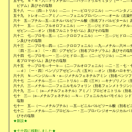
五十七
Ｎ・Ｎ・六―トリメチル―二―パラ―トリルイミダゾ［一・二―
ピデム）及びその塩類
五十八
一―（四―トリル）―二―（一―ピロリジニル）―一―ペンタノ
五十九
トレオ―二―アミノ―一―フェニルプロパン―一―オール（左旋
六十
五―ブチル―五―エチルバルビツール酸（別名ブトバルビタール）
六十一
五―（二―フルオロフェニル）―一・三―ジヒドロ―一―メチル
ゼピン―二―オン（別名フルニトラゼパム）及びその塩類
六十二
七―ブロモ―五―（二―クロロフェニル）―一・三―ジヒドロ―
ン及びその塩類
六十三
二―ブロモ―四―（二―クロロフェニル）―九―メチル―六Ｈ―
〔四・三―ａ〕〔一・四〕ジアゼピン（別名ブロチゾラム）及びその塩
六十四
七―ブロモ―一・三―ジヒドロ―五―（二―ピリジル）―二Ｈ―
名ブロマゼパム）及びその塩類
六十五
十―ブロモ―十一ｂ―（二―フルオロフェニル）―二・三・七・
―ｄ〕〔一・四〕ベンゾジアゼピン―六（五Ｈ）―オン（別名ハロキサ
六十六
Ｎ―ベンジル―Ｎ・α―ジメチルフェネチルアミン（別名ベンツ
六十七
二―メチル―三―（二―トリル）―四（三Ｈ）―キナゾリノン（
六十八
三―メチル―二―フェニルモルフォリン（別名フェンメトラジン
六十九
三―〔（α―メチルフェネチル）アミノ〕プロピオニトリル（別
七十
三―（α―メチルフェネチル）―Ｎ―（フェニルカルバモイル）シ
塩類
七十一
五―（一―メチルブチル）―五―ビニルバルビツール酸（別名ビ
七十二
二―メチル―二―プロピル―一・三―プロパンジオールジカルバ
びその塩類
★新設★
★七十四に移動しました★