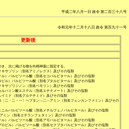
平成二年八月一日 政令 第二百三十八号
令和元年十二月十八日 政令 第百九十一号
更新後
づき、次に掲げる物を向精神薬に指定する。
オキサゾリン（別名アミノレクス）及びその塩類
チル）バルビツール酸（別名セコバルビタール）及びその塩類
ロピル）バルビツール酸（別名ブタルビタール）及びその塩類
オキサゾリジノン（別名ペモリン）及びその塩類
カルバミン酸エステル（別名エチナメート）及びその塩類
ルイミド（別名グルテチミド）及びその塩類
ロ〔二・二・一〕ヘプタン―二―アミン（別名フェンカンファミン）及びその
ェニルバルビツール酸（別名メチルフェノバルビタール）及びその塩類
ルアミン（別名エチランフェタミン）及びその塩類
チル）バルビツール酸（別名アモバルビタール）及びその塩類
プロピル）バルビツール酸（別名セクブタバルビタール）及びその塩類