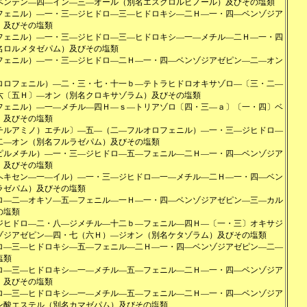
ペンテン―四―イン―三―オール（別名エスクロルビノール）及びその塩類
フェニル）―一・三―ジヒドロ―三―ヒドロキシ―二Ｈ―一・四―ベンゾジア
）及びその塩類
フェニル）―一・三―ジヒドロ―三―ヒドロキシ―一―メチル―二Ｈ―一・四
名ロルメタゼパム）及びその塩類
フェニル）―一・三―ジヒドロ―二Ｈ―一・四―ベンゾジアゼピン―二―オン
ロロフェニル）―二・三・七・十一ｂ―テトラヒドロオキサゾロ―〔三・二―
六〔五Ｈ〕―オン（別名クロキサゾラム）及びその塩類
フェニル）―一―メチル―四Ｈ―ｓ―トリアゾロ〔四・三―ａ〕〔一・四〕ベ
）及びその塩類
チルアミノ）エチル〕―五―（二―フルオロフェニル）―一・三―ジヒドロ―
二―オン（別名フルラゼパム）及びその塩類
ピルメチル）―一・三―ジヒドロ―五―フェニル―二Ｈ―一・四―ベンゾジア
）及びその塩類
ヘキセン―一―イル）―一・三―ジヒドロ―一―メチル―二Ｈ―一・四―ベン
ラゼパム）及びその塩類
ロ―二―オキソ―五―フェニル―一Ｈ―一・四―ベンゾジアゼピン―三―カル
の塩類
ジヒドロ―二・八―ジメチル―十二ｂ―フェニル―四Ｈ―〔一・三〕オキサジ
ゾジアゼピン―四・七（六Ｈ）―ジオン（別名ケタゾラム）及びその塩類
ロ―三―ヒドロキシ―五―フェニル―二Ｈ―一・四―ベンゾジアゼピン―二―
塩類
ロ―三―ヒドロキシ―一―メチル―五―フェニル―二Ｈ―一・四―ベンゾジア
）及びその塩類
ロ―三―ヒドロキシ―一―メチル―五―フェニル―二Ｈ―一・四―ベンゾジア
ン酸エステル（別名カマゼパム）及びその塩類