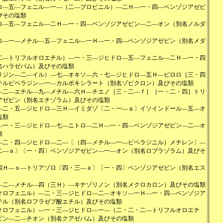
ロ―五―フェニル―一―（二―プロピニル）―二Ｈ―一・四―ベンゾジアゼピ
びその塩類
ロ―五―フェニル―二Ｈ―一・四―ベンゾジアゼピン―二―オン（別名ノルダ
ロ―一―メチル―五―フェニル―一Ｈ―一・四―ベンゾジアゼピン（別名メダ
二―トリフルオロエチル）―一・三―ジヒドロ―五―フェニル―二Ｈ―一・四
名ハラゼパム）及びその塩類
リジン―二―イル）―七―オキソ―六・七―ジヒドロ―五Ｈ―ピロロ［三・四
チルピペラジン―一―カルボキシラート（別名ゾピクロン）及びその塩類
―二―エチル―九―メチル―六Ｈ―チエノ［三・二―ｆ］［一・二・四］トリ
アゼピン（別名エチゾラム）及びその塩類
―二・五―ジヒドロ―三Ｈ―イミダゾ〔二・一―ａ〕イソインドール―五―オ
塩類
―一・三―ジヒドロ―七―ニトロ―二Ｈ―一・四―ベンゾジアゼピン―二―オ
類
―二・四―ジヒドロ―二―〔（四―メチル―一―ピペラジニル）メチレン〕―
二―ａ〕〔一・四〕ベンゾジアゼピン―一―オン（別名ロプラゾラム）及びそ
四Ｈ―ｓ―トリアゾロ〔四・三―ａ〕〔一・四〕ベンゾジアゼピン（別名エス
―二―メチル―四（三Ｈ）―キナゾリノン（別名メクロカロン）及びその塩類
オロフェニル）―二・三―ジヒドロ―二―オキソ―一Ｈ―一・四―ベンゾジア
テル（別名ロフラゼプ酸エチル）及びその塩類
オロフェニル）―一・三―ジヒドロ―一―（二・二・二―トリフルオロエチ
ピン―二―チオン（別名クアゼパム）及びその塩類