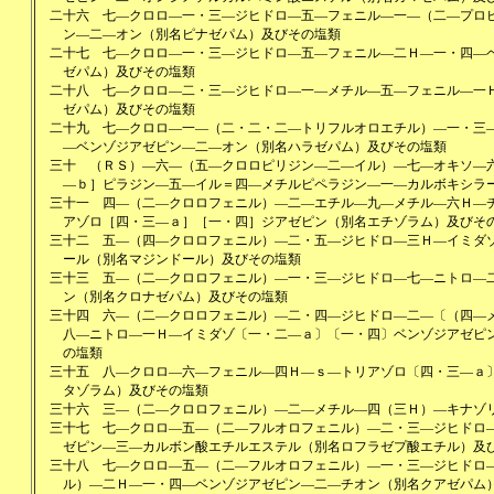
二十六
七―クロロ―一・三―ジヒドロ―五―フェニル―一―（二―プロ
ン―二―オン（別名ピナゼパム）及びその塩類
二十七
七―クロロ―一・三―ジヒドロ―五―フェニル―二Ｈ―一・四―
ゼパム）及びその塩類
二十八
七―クロロ―二・三―ジヒドロ―一―メチル―五―フェニル―一
ゼパム）及びその塩類
二十九
七―クロロ―一―（二・二・二―トリフルオロエチル）―一・三
―ベンゾジアゼピン―二―オン（別名ハラゼパム）及びその塩類
三十
（ＲＳ）―六―（五―クロロピリジン―二―イル）―七―オキソ―
―ｂ］ピラジン―五―イル＝四―メチルピペラジン―一―カルボキシラ
三十一
四―（二―クロロフェニル）―二―エチル―九―メチル―六Ｈ―
アゾロ［四・三―ａ］［一・四］ジアゼピン（別名エチゾラム）及びそ
三十二
五―（四―クロロフェニル）―二・五―ジヒドロ―三Ｈ―イミダ
ール（別名マジンドール）及びその塩類
三十三
五―（二―クロロフェニル）―一・三―ジヒドロ―七―ニトロ―
ン（別名クロナゼパム）及びその塩類
三十四
六―（二―クロロフェニル）―二・四―ジヒドロ―二―〔（四―
八―ニトロ―一Ｈ―イミダゾ〔一・二―ａ〕〔一・四〕ベンゾジアゼピ
の塩類
三十五
八―クロロ―六―フェニル―四Ｈ―ｓ―トリアゾロ〔四・三―ａ
タゾラム）及びその塩類
三十六
三―（二―クロロフェニル）―二―メチル―四（三Ｈ）―キナゾ
三十七
七―クロロ―五―（二―フルオロフェニル）―二・三―ジヒドロ
ゼピン―三―カルボン酸エチルエステル（別名ロフラゼプ酸エチル）及
三十八
七―クロロ―五―（二―フルオロフェニル）―一・三―ジヒドロ
ル）―二Ｈ―一・四―ベンゾジアゼピン―二―チオン（別名クアゼパム