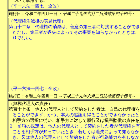
ついて準用する。
（平一六法一四七・全改）
施行日：令和二年四月一日
～平成二十九年六月二日法律第四十四号～
（代理権消滅後の表見代理）
第百十二条
代理権の消滅は、善意の第三者に対抗することができ
ただし、第三者が過失によってその事実を知らなかったときは、
りでない。
（平一六法一四七・全改）
施行日：令和二年四月一日
～平成二十九年六月二日法律第四十四号～
（無権代理人の責任）
第百十七条
他人の代理人として契約をした者は、自己の代理権を
ることができず、かつ、本人の追認を得ることができなかったと
相手方の選択に従い、相手方に対して履行又は損害賠償の責任を
２
前項の規定は、他人の代理人として契約をした者が代理権を有
ことを相手方が知っていたとき、若しくは過失によって知らなか
き、又は他人の代理人として契約をした者が行為能力を有しなか