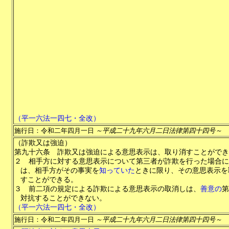
（平一六法一四七・全改）
施行日：令和二年四月一日
～平成二十九年六月二日法律第四十四号～
（詐欺又は強迫）
第九十六条
詐欺又は強迫による意思表示は、取り消すことができ
２
相手方に対する意思表示について第三者が詐欺を行った場合に
は、相手方がその事実を
知っていた
ときに限り、その意思表示を
すことができる。
３
前二項の規定による詐欺による意思表示の取消しは、
善意の
第
対抗することができない。
（平一六法一四七・全改）
施行日：令和二年四月一日
～平成二十九年六月二日法律第四十四号～