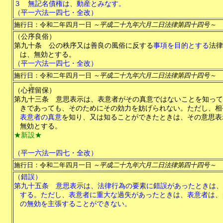
３
無記名債権は、動産とみなす。
（平一六法一四七・全改）
施行日：令和二年四月一日
～平成二十九年六月二日法律第四十四号～
（公序良俗）
第九十条
公の秩序又は善良の風俗に反する
事項を目的とする
法律
は、無効とする。
（平一六法一四七・全改）
施行日：令和二年四月一日
～平成二十九年六月二日法律第四十四号～
り
（心
裡
留保）
第九十三条
意思表示は、表意者がその真意ではないことを知って
きであっても、そのためにその効力を妨げられない。ただし、相
表意者の真意
を知り、又は知ることができたときは、その意思表
無効とする。
★新設★
（平一六法一四七・全改）
施行日：令和二年四月一日
～平成二十九年六月二日法律第四十四号～
（錯誤）
第九十五条
意思表示は、法律行為の要素に錯誤があったときは、
する。ただし、表意者に重大な過失があったときは、表意者は、
の無効を主張することができない。