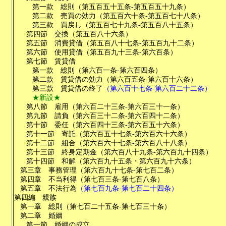
第一款
総則
（
第五百五十五条-第五百五十九条
）
第二款
売買の効力
（
第五百六十条-第五百七十八条
）
第三款
買戻し
（
第五百七十九条-第五百八十五条
）
第四節
交換
（
第五百八十六条
）
第五節
消費貸借
（
第五百八十七条-第五百九十二条
）
第六節
使用貸借
（
第五百九十三条-第六百条
）
第七節
賃貸借
第一款
総則
（
第六百一条-第六百四条
）
第二款
賃貸借の効力
（
第六百五条-第六百十六条
）
第三款
賃貸借の終了
（
第六百十七条-第六百二十二条
）
★新設★
第八節
雇用
（
第六百二十三条-第六百三十一条
）
第九節
請負
（
第六百三十二条-第六百四十二条
）
第十節
委任
（
第六百四十三条-第六百五十六条
）
第十一節
寄託
（
第六百五十七条-第六百六十六条
）
第十二節
組合
（
第六百六十七条-第六百八十八条
）
第十三節
終身定期金
（
第六百八十九条-第六百九十四条
）
第十四節
和解
（
第六百九十五条・第六百九十六条
）
第三章
事務管理
（
第六百九十七条-第七百二条
）
第四章
不当利得
（
第七百三条-第七百八条
）
第五章
不法行為
（
第七百九条-第七百二十四条
）
第四編
親族
第一章
総則
（
第七百二十五条-第七百三十条
）
第二章
婚姻
第一節
婚姻の成立