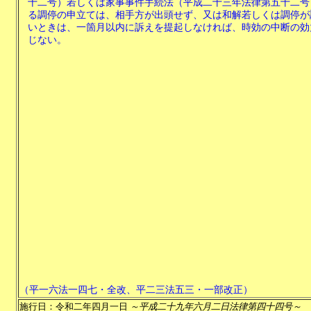
十二号）若しくは家事事件手続法（平成二十三年法律第五十二号
る調停の申立ては、相手方が出頭せず、又は和解若しくは調停が
いときは、一箇月以内に訴えを提起しなければ、時効の中断の効
じない。
（平一六法一四七・全改、平二三法五三・一部改正）
施行日：令和二年四月一日
～平成二十九年六月二日法律第四十四号～