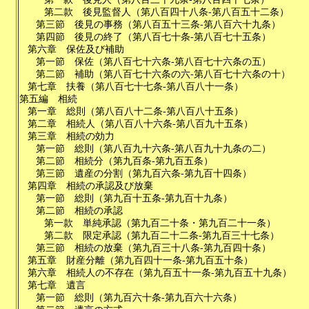
第二款
後見監督人
（
第八百四十八条-第八百五十二条
）
第三節
後見の事務
（
第八百五十三条-第八百六十九条
）
第四節
後見の終了
（
第八百七十条-第八百七十五条
）
第六章
保佐及び補助
第一節
保佐
（
第八百七十六条-第八百七十六条の五
）
第二節
補助
（
第八百七十六条の六-第八百七十六条の十
）
第七章
扶養
（
第八百七十七条-第八百八十一条
）
第五編
相続
第一章
総則
（
第八百八十二条-第八百八十五条
）
第二章
相続人
（
第八百八十六条-第八百九十五条
）
第三章
相続の効力
第一節
総則
（
第八百九十六条-第八百九十九条の二
）
第二節
相続分
（
第九百条-第九百五条
）
第三節
遺産の分割
（
第九百六条-第九百十四条
）
第四章
相続の承認及び放棄
第一節
総則
（
第九百十五条-第九百十九条
）
第二節
相続の承認
第一款
単純承認
（
第九百二十条・第九百二十一条
）
第二款
限定承認
（
第九百二十二条-第九百三十七条
）
第三節
相続の放棄
（
第九百三十八条-第九百四十条
）
第五章
財産分離
（
第九百四十一条-第九百五十条
）
第六章
相続人の不存在
（
第九百五十一条-第九百五十九条
）
第七章
遺言
第一節
総則
（
第九百六十条-第九百六十六条
）