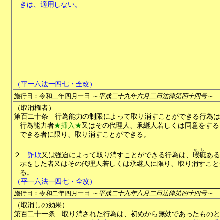
きは、適用しない。
（平一六法一四七・全改）
施行日：令和二年四月一日
～平成二十九年六月二日法律第四十四号～
（取消権者）
第百二十条
行為能力の制限によって取り消すことができる行為は
行為能力者
★挿入★
又はその代理人、承継人若しくは同意をする
できる者に限り、取り消すことができる。
か
し
２
詐欺
又は強迫によって取り消すことができる行為は、
瑕
疵
ある
示をした者又はその代理人若しくは承継人に限り、取り消すこと
る。
（平一六法一四七・全改）
施行日：令和二年四月一日
～平成二十九年六月二日法律第四十四号～
（取消しの効果）
第百二十一条
取り消された行為は、初めから無効であったものと