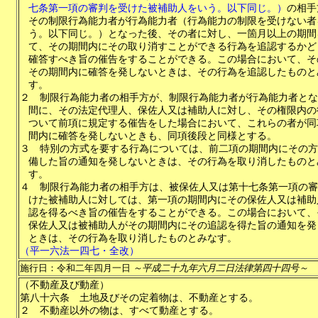
七条第一項の審判を受けた被補助人をいう。以下同じ。）
の相手
その制限行為能力者が行為能力者（行為能力の制限を受けない者
う。以下同じ。）となった後、その者に対し、一箇月以上の期間
て、その期間内にその取り消すことができる行為を追認するかど
確答すべき旨の催告をすることができる。この場合において、そ
その期間内に確答を発しないときは、その行為を追認したものと
す。
２
制限行為能力者の相手方が、制限行為能力者が行為能力者とな
間に、その法定代理人、保佐人又は補助人に対し、その権限内の
ついて前項に規定する催告をした場合において、これらの者が同
間内に確答を発しないときも、同項後段と同様とする。
３
特別の方式を要する行為については、前二項の期間内にその方
備した旨の通知を発しないときは、その行為を取り消したものと
す。
４
制限行為能力者の相手方は、被保佐人又は第十七条第一項の審
けた被補助人に対しては、第一項の期間内にその保佐人又は補助
認を得るべき旨の催告をすることができる。この場合において、
保佐人又は被補助人がその期間内にその追認を得た旨の通知を発
ときは、その行為を取り消したものとみなす。
（平一六法一四七・全改）
施行日：令和二年四月一日
～平成二十九年六月二日法律第四十四号～
（不動産及び動産）
第八十六条
土地及びその定着物は、不動産とする。
２
不動産以外の物は、すべて動産とする。