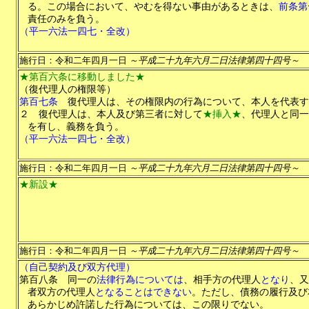
る。この場合において、やむを得ない事由があるときは、
前条第
責任のみを負う。
（平一六法一四七・全改）
施行日：令和二年四月一日
～平成二十九年六月二日法律第四十四号～
★第百六条に移動しました★
（復代理人の権限等）
第百七条
復代理人は、その権限内の行為について、本人を代表す
２
復代理人は、本人及び第三者に対して
★挿入★
、代理人と同一
を有し、義務を負う。
（平一六法一四七・全改）
施行日：令和二年四月一日
～平成二十九年六月二日法律第四十四号～
★新設★
施行日：令和二年四月一日
～平成二十九年六月二日法律第四十四号～
（自己契約及び双方代理）
第百八条
同一の
法律行為については
、相手方の代理人
となり
、又
者双方の代理人
となることはできない
。ただし、債務の履行及び
あらかじめ許諾した行為については、この限りでない。