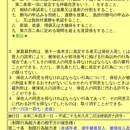
第二条第一項に規定する仲裁合意をいう。）をすること。
六
相続の承認若しくは放棄又は遺産の分割をすること。
七
贈与の申込みを拒絶し、遺贈を放棄し、負担付贈与の申込み
し、又は負担付遺贈を承認すること。
八
新築、改築、増築又は大修繕をすること。
九
第六百二条に定める期間を超える賃貸借をすること。
★新設★
２
家庭裁判所は、第十一条本文に規定する者又は保佐人若しくは
督人の請求により、被保佐人が前項各号に掲げる行為以外の行為
場合であってもその保佐人の同意を得なければならない旨の審判
ことができる。ただし、第九条ただし書に規定する行為について
の限りでない。
３
保佐人の同意を得なければならない行為について、保佐人が被
の利益を害するおそれがないにもかかわらず同意をしないときは
裁判所は、被保佐人の請求により、保佐人の同意に代わる許可を
ことができる。
４
保佐人の同意を得なければならない行為であって、その同意又
に代わる許可を得ないでしたものは、取り消すことができる。
（平一六法一四七・全改）
施行日：令和二年四月一日
～平成二十九年六月二日法律第四十四号～
（制限行為能力者の相手方の催告権）
第二十条
制限行為能力者
（未成年者、成年被後見人、被保佐人及