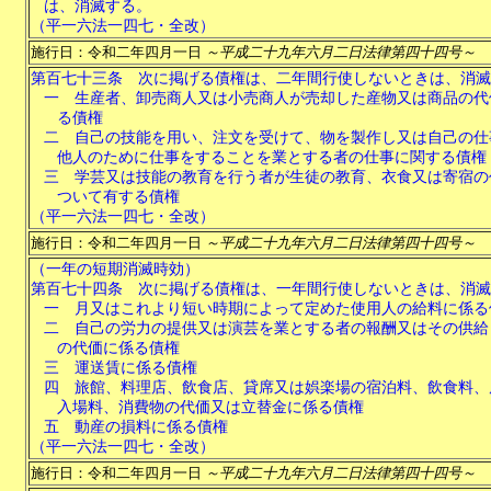
は、消滅する。
（平一六法一四七・全改）
施行日：令和二年四月一日
～平成二十九年六月二日法律第四十四号～
第百七十三条
次に掲げる債権は、二年間行使しないときは、消滅
一
生産者、卸売商人又は小売商人が売却した産物又は商品の代
る債権
二
自己の技能を用い、注文を受けて、物を製作し又は自己の仕
他人のために仕事をすることを業とする者の仕事に関する債権
三
学芸又は技能の教育を行う者が生徒の教育、衣食又は寄宿の
ついて有する債権
（平一六法一四七・全改）
施行日：令和二年四月一日
～平成二十九年六月二日法律第四十四号～
（一年の短期消滅時効）
第百七十四条
次に掲げる債権は、一年間行使しないときは、消滅
一
月又はこれより短い時期によって定めた使用人の給料に係る
二
自己の労力の提供又は演芸を業とする者の報酬又はその供給
の代価に係る債権
三
運送賃に係る債権
四
旅館、料理店、飲食店、貸席又は娯楽場の宿泊料、飲食料、
入場料、消費物の代価又は立替金に係る債権
五
動産の損料に係る債権
（平一六法一四七・全改）
施行日：令和二年四月一日
～平成二十九年六月二日法律第四十四号～