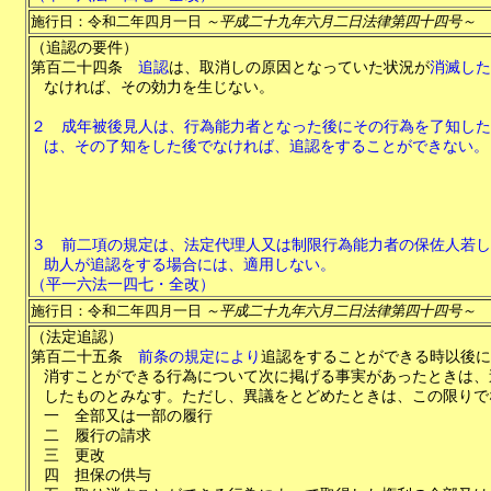
施行日：令和二年四月一日
～平成二十九年六月二日法律第四十四号～
（追認の要件）
第百二十四条
追認
は、取消しの原因となっていた状況が
消滅した
なければ、その効力を生じない。
２
成年被後見人は、行為能力者となった後にその行為を了知した
は、その了知をした後でなければ、追認をすることができない。
３
前二項の規定は、法定代理人又は制限行為能力者の保佐人若し
助人が追認をする場合には、適用しない。
（平一六法一四七・全改）
施行日：令和二年四月一日
～平成二十九年六月二日法律第四十四号～
（法定追認）
第百二十五条
前条の規定により
追認をすることができる時以後に
消すことができる行為について次に掲げる事実があったときは、
したものとみなす。ただし、異議をとどめたときは、この限りで
一
全部又は一部の履行
二
履行の請求
三
更改
四
担保の供与