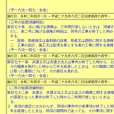
（平一六法一四七・全改）
施行日：令和二年四月一日
～平成二十九年六月二日法律第四十四号～
（三年の短期消滅時効）
第百七十条
次に掲げる債権は、三年間行使しないときは、消滅す
だし、第二号に掲げる債権の時効は、同号の工事が終了した時か
する。
一
医師、助産師又は薬剤師の診療、助産又は調剤に関する債権
二
工事の設計、施工又は監理を業とする者の工事に関する債権
（平一六法一四七・全改）
施行日：令和二年四月一日
～平成二十九年六月二日法律第四十四号～
第百七十一条
弁護士又は弁護士法人は事件が終了した時から、公
その職務を執行した時から三年を経過したときは、その職務に関
け取った書類について、その責任を免れる。
（平一六法一四七・全改）
施行日：令和二年四月一日
～平成二十九年六月二日法律第四十四号～
（二年の短期消滅時効）
第百七十二条
弁護士、弁護士法人又は公証人の職務に関する債権
の原因となった事件が終了した時から二年間行使しないときは、
る。
２
前項の規定にかかわらず、同項の事件中の各事項が終了した時
年を経過したときは、同項の期間内であっても、その事項に関す