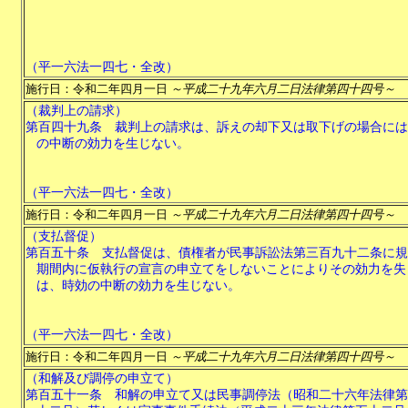
（平一六法一四七・全改）
施行日：令和二年四月一日
～平成二十九年六月二日法律第四十四号～
（裁判上の請求）
第百四十九条
裁判上の請求は、訴えの却下又は取下げの場合には
の中断の効力を生じない。
（平一六法一四七・全改）
施行日：令和二年四月一日
～平成二十九年六月二日法律第四十四号～
（支払督促）
第百五十条
支払督促は、債権者が民事訴訟法第三百九十二条に規
期間内に仮執行の宣言の申立てをしないことによりその効力を失
は、時効の中断の効力を生じない。
（平一六法一四七・全改）
施行日：令和二年四月一日
～平成二十九年六月二日法律第四十四号～
（和解及び調停の申立て）
第百五十一条
和解の申立て又は民事調停法（昭和二十六年法律第