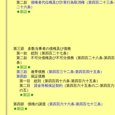
第二款
債権者代位権及び詐害行為取消権
（
第四百二十三条
二十六条
）
★新設★
第三節
多数当事者の債権及び債務
第一款
総則
（
第四百二十七条
）
第二款
不可分債権及び不可分債務
（
第四百二十八条-第四
条
）
★新設★
第三款
連帯債務
（
第四百三十二条-第四百四十五条
）
第四款
保証債務
第一目
総則
（
第四百四十六条-第四百六十五条
）
第二目
貸金等根保証契約
（
第四百六十五条の二-第四百六
の五
）
★新設★
第四節
債権の譲渡
（
第四百六十六条-第四百七十三条
）
★新設★