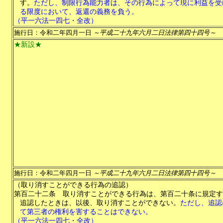
す。
ただし、制限行為能力者は、その行為によって現に利益を受
る限度において、返還の義務を負う。
（平一六法一四七・全改）
施行日：令和二年四月一日
～平成二十九年六月二日法律第四十四号～
★新設★
施行日：令和二年四月一日
～平成二十九年六月二日法律第四十四号～
（取り消すことができる行為の追認）
第百二十二条
取り消すことができる行為は、第百二十条に規定す
追認したときは、以後、取り消すことができない。
ただし、追認
て第三者の権利を害することはできない。
（平一六法一四七・全改）