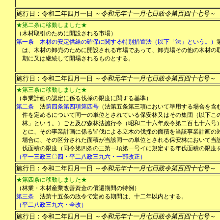
施行日：令和二年四月一日
～令和元年十一月七日政令第百四十七号～
★第二条に移動しました★
（木材取引のために開設される市場）
第一条
木材の安定供給の確保に関する特別措置法（以下「法」という。）
は、木材の卸売のために開設される市場であって、卸売場その他の木材の
期に又は継続して開場されるものとする。
施行日：令和二年四月一日
～令和元年十一月七日政令第百四十七号～
★第三条に移動しました★
（事業計画の認定に係る伐採の限度に関する基準）
第二条
法
第四条第四項第四号
（法第五条第三項において準用する場合を含
件を定めるについて同一の単位とされている保安林又はその集団（以下こ
林」という。）ごと及び森林法施行令（昭和二十六年政令第二百七十六号
とに、その事業計画に係る皆伐による立木の伐採の面積を当該事業計画の
場合に、その区分された面積が当該同一の単位とされる保安林において当
伐面積の限度（同令第四条の三第一項第一号イに規定する年伐面積の限度
（平一三政三〇四・平二八政三九六・一部改正）
施行日：令和二年四月一日
～令和元年十一月七日政令第百四十七号～
★第四条に移動しました★
（林業・木材産業改善資金の償還期間の特例）
第三条
法第十五条の政令で定める期間は、十二年以内とする。
（平二八政三九六・全改）
施行日：令和二年四月一日
～令和元年十一月七日政令第百四十七号～