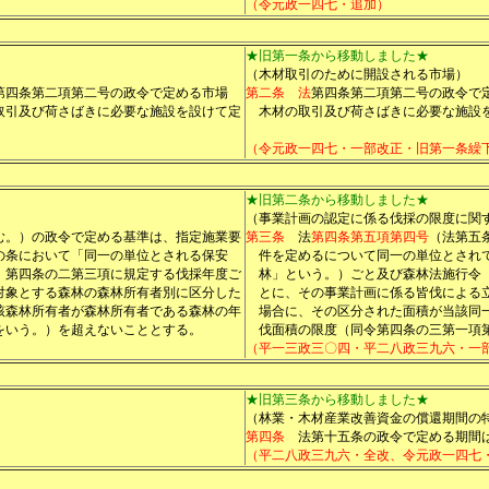
（令元政一四七・追加）
★旧第一条から移動しました★
（木材取引のために開設される市場）
第四条第二項第二号の政令で定める市場
第二条
法
第四条第二項第二号の政令で
取引及び荷さばきに必要な施設を設けて定
木材の取引及び荷さばきに必要な施設
（令元政一四七・一部改正・旧第一条繰
★旧第二条から移動しました★
（事業計画の認定に係る伐採の限度に関
む。）の政令で定める基準は、指定施業要
第三条
法
第四条第五項第四号
（法第五
の条において「同一の単位とされる保安
件を定めるについて同一の単位とされ
）第四条の二第三項に規定する伐採年度ご
林」という。）ごと及び森林法施行令
対象とする森林の森林所有者別に区分した
とに、その事業計画に係る皆伐による
該森林所有者が森林所有者である森林の年
場合に、その区分された面積が当該同
をいう。）を超えないこととする。
伐面積の限度（同令第四条の三第一項
（平一三政三〇四・平二八政三九六・一
★旧第三条から移動しました★
（林業・木材産業改善資金の償還期間の
第四条
法第十五条の政令で定める期間
（平二八政三九六・全改、令元政一四七