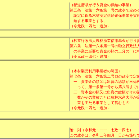
（都道府県が行う資金の供給の事業）
第五条
法第十六条第一号の政令で定め
認定に係る木材安定供給確保事業を実
給する事業とする。
（令元政一四七・追加）
（独立行政法人農林漁業信用基金が行う
第六条
法第十六条第一号の独立行政法
の事業に必要な資金の額の二分の一に
（令元政一四七・追加）
（木材製品利用事業者の範囲）
第七条
法第十六条第二号ロの政令で定
一
資本金の額又は出資の総額が三億
って、第一条第一号から第八号まで
二
資本金の額又は出資の総額がその
数がその業種ごとに農林水産大臣が
業を主たる事業として営むもの
（令元政一四七・追加）
附 則（令和元・一一・七政一四七）
この政令は、令和二年四月一日から施行