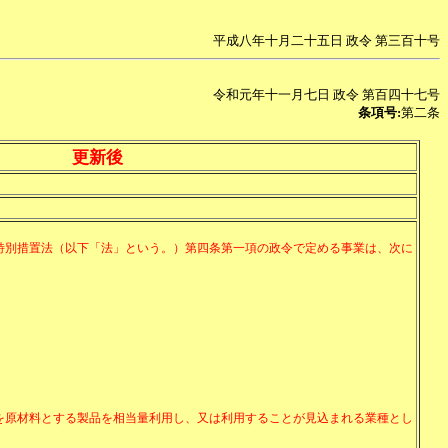
平成八年十月二十五日 政令 第三百十号
令和元年十一月七日 政令 第百四十七号
条項号:
第二条
更新後
特別措置法（以下「法」という。）第四条第一項の政令で定める事業は、次に
を原材料とする製品を相当量利用し、又は利用することが見込まれる業種とし