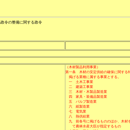
係政令の整備に関する政令
（木材製品利用事業）
第一条
木材の安定供給の確保に関する
掲げる業種に属する事業とする。
一
土木工事業
二
建築工事業
三
木材・木製品製造業
四
家具・装備品製造業
五
パルプ製造業
六
紙製造業
七
電気業
八
熱供給業
九
前各号に掲げるもののほか、木材
て農林水産大臣が指定するもの