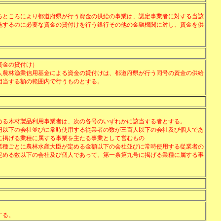
るところにより都道府県が行う資金の供給の事業は、認定事業者に対する当該
施するのに必要な資金の貸付けを行う銀行その他の金融機関に対し、資金を供
資金の貸付け）
人農林漁業信用基金による資金の貸付けは、都道府県が行う同号の資金の供給
相当する額の範囲内で行うものとする。
める木材製品利用事業者は、次の各号のいずれかに該当する者とする。
円以下の会社並びに常時使用する従業者の数が三百人以下の会社及び個人であ
に掲げる業種に属する事業を主たる事業として営むもの
業種ごとに農林水産大臣が定める金額以下の会社並びに常時使用する従業者の
定める数以下の会社及び個人であって、第一条第九号に掲げる業種に属する事
する。