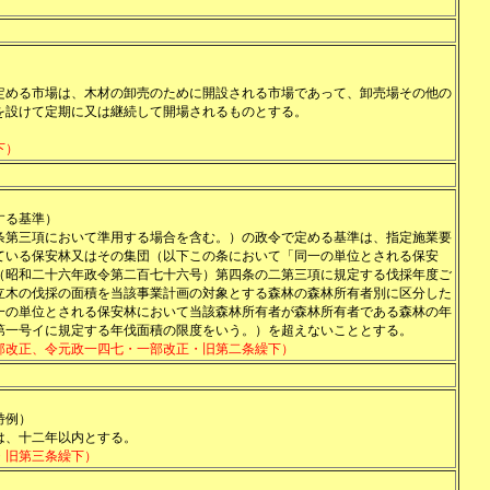
定める市場は、木材の卸売のために開設される市場であって、卸売場その他の
を設けて定期に又は継続して開場されるものとする。
下）
する基準）
条第三項において準用する場合を含む。）の政令で定める基準は、指定施業要
ている保安林又はその集団（以下この条において「同一の単位とされる保安
（昭和二十六年政令第二百七十六号）第四条の二第三項に規定する伐採年度ご
立木の伐採の面積を当該事業計画の対象とする森林の森林所有者別に区分した
一の単位とされる保安林において当該森林所有者が森林所有者である森林の年
第一号イに規定する年伐面積の限度をいう。）を超えないこととする。
部改正、令元政一四七・一部改正・旧第二条繰下）
特例）
は、十二年以内とする。
・旧第三条繰下）