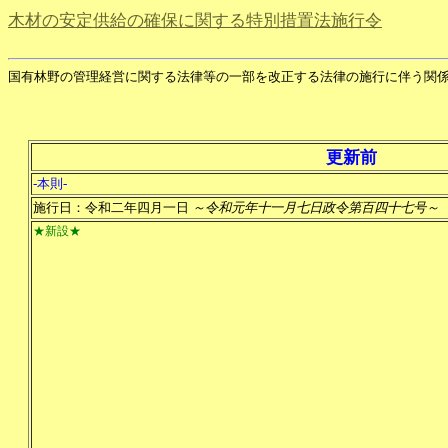
木材の安定供給の確保に関する特別措置法施行令
国有林野の管理経営に関する法律等の一部を改正する法律の施行に伴う関
更新前
-本則-
施行日：令和二年四月一日
～令和元年十一月七日政令第百四十七号～
★新設★