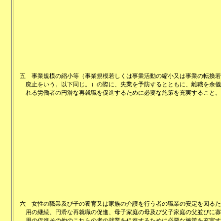
五
事業規模の縮小等（事業規模若しくは事業活動の縮小又は事業の転換若
廃止をいう。以下同じ。）の際に、失業を予防するとともに、離職を余儀
れる労働者の円滑な再就職を促進するために必要な施策を充実すること。
六
女性の職業及び子の養育又は家族の介護を行う者の職業の安定を図るた
用の継続、円滑な再就職の促進、母子家庭の母及び父子家庭の父並びに寡
用の促進その他のこれらの者の就業を促進するために必要な施策を充実す