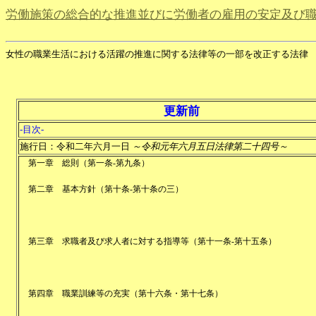
労働施策の総合的な推進並びに労働者の雇用の安定及び
女性の職業生活における活躍の推進に関する法律等の一部を改正する法律
更新前
-目次-
施行日：令和二年六月一日
～令和元年六月五日法律第二十四号～
第一章
総則
（
第一条-第九条
）
第二章
基本方針
（
第十条-第十条の三
）
第三章
求職者及び求人者に対する指導等
（
第十一条-第十五条
）
第四章
職業訓練等の充実
（
第十六条・第十七条
）