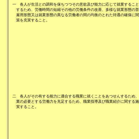
一
各人が生活との調和を保ちつつその意欲及び能力に応じて就業すること
するため、労働時間の短縮その他の労働条件の改善、多様な就業形態の普
雇用形態又は就業形態の異なる労働者の間の均衡のとれた待遇の確保に関
策を充実すること。
二
各人がその有する能力に適合する職業に就くことをあつせんするため、
業の必要とする労働力を充足するため、職業指導及び職業紹介に関する施
実すること。