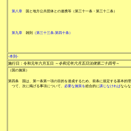
第八章
国と地方公共団体との連携等
（
第三十一条・第三十二条
）
第九章
雑則
（
第三十三条-第四十条
）
-本則-
施行日：令和元年六月五日
～令和元年六月五日法律第二十四号～
（国の施策）
第四条
国は、第一条第一項の目的を達成するため、前条に規定する基本的理
つて、次に掲げる事項について、
必要な施策を
総合的に
講じなければ
ならな