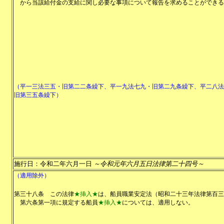
から当該給付金の支給に関し必要な事項について報告を求めることができる
（平一三法三五・旧第二二条繰下、平一九法七九・旧第二九条繰下、平二八法
旧第三五条繰下）
施行日：令和二年六月一日
～令和元年六月五日法律第二十四号～
（適用除外）
第三十八条
この法律
★挿入★
は、船員職業安定法（昭和二十三年法律第百三
第六条第一項に規定する船員
★挿入★
については、適用しない。