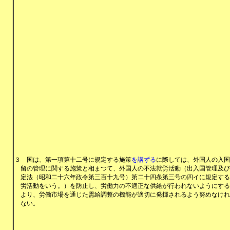
３
国は、第一項第十二号に規定する施策
を講ずる
に際しては、外国人の入国
留の管理に関する施策と相まつて、外国人の不法就労活動（出入国管理及び
定法（昭和二十六年政令第三百十九号）第二十四条第三号の四イに規定する
労活動をいう。）を防止し、労働力の不適正な供給が行われないようにする
より、労働市場を通じた需給調整の機能が適切に発揮されるよう努めなけれ
ない。