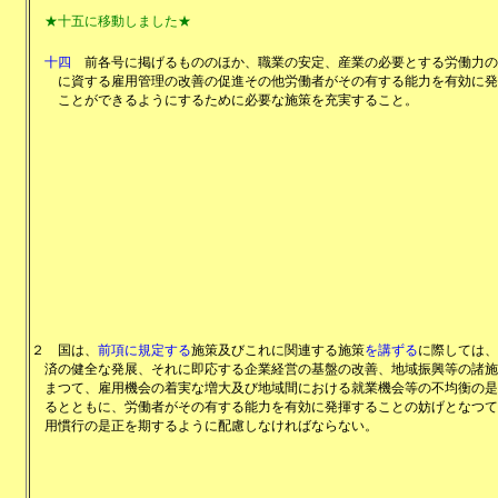
★十五に移動しました★
十四
前各号に掲げるもののほか、職業の安定、産業の必要とする労働力の
に資する雇用管理の改善の促進その他労働者がその有する能力を有効に発
ことができるようにするために必要な施策を充実すること。
２
国は、
前項に規定する
施策及びこれに関連する施策
を講ずる
に際しては、
済の健全な発展、それに即応する企業経営の基盤の改善、地域振興等の諸施
まつて、雇用機会の着実な増大及び地域間における就業機会等の不均衡の是
るとともに、労働者がその有する能力を有効に発揮することの妨げとなつて
用慣行の是正を期するように配慮しなければならない。