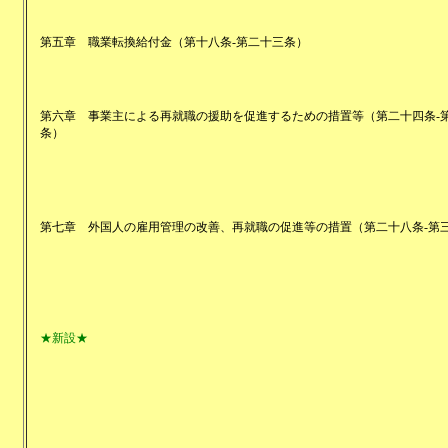
第五章
職業転換給付金
（
第十八条-第二十三条
）
第六章
事業主による再就職の援助を促進するための措置等
（
第二十四条-
条
）
第七章
外国人の雇用管理の改善、再就職の促進等の措置
（
第二十八条-第
★新設★