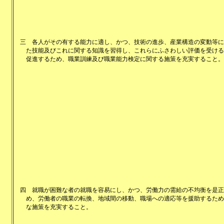
三
各人がその有する能力に適し、かつ、技術の進歩、産業構造の変動等に
た技能及びこれに関する知識を習得し、これらにふさわしい評価を受ける
促進するため、職業訓練及び職業能力検定に関する施策を充実すること。
四
就職が困難な者の就職を容易にし、かつ、労働力の需給の不均衡を是正
め、労働者の職業の転換、地域間の移動、職場への適応等を援助するため
な施策を充実すること。