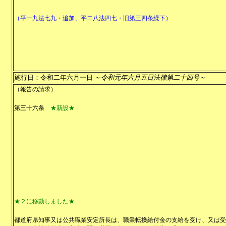
（平一九法七九・追加、平二八法四七・旧第三四条繰下）
施行日：令和二年六月一日
～令和元年六月五日法律第二十四号～
（報告の請求）
第三十六条
★新設★
★２に移動しました★
都道府県知事又は公共職業安定所長は、職業転換給付金の支給を受け、又は受