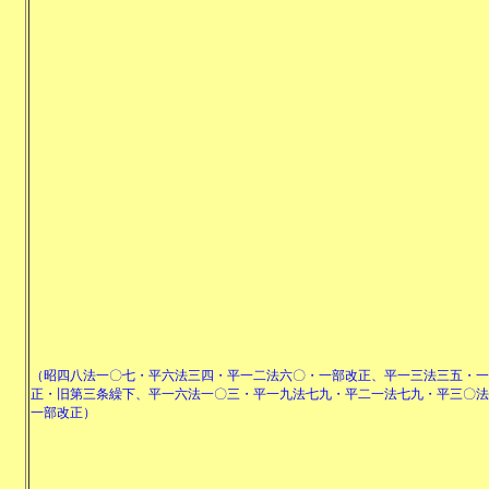
（昭四八法一〇七・平六法三四・平一二法六〇・一部改正、平一三法三五・一
正・旧第三条繰下、平一六法一〇三・平一九法七九・平二一法七九・平三〇法
一部改正）