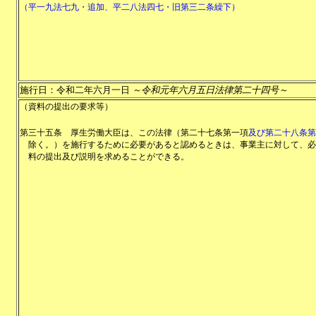
（平一九法七九・追加、平二八法四七・旧第三二条繰下）
施行日：令和二年六月一日
～令和元年六月五日法律第二十四号～
（資料の提出の要求等）
第三十五条
厚生労働大臣は、この法律（第二十七条第一項
及び第二十八条第
除く。）を施行するために必要があると認めるときは、事業主に対して、必
料の提出及び説明を求めることができる。