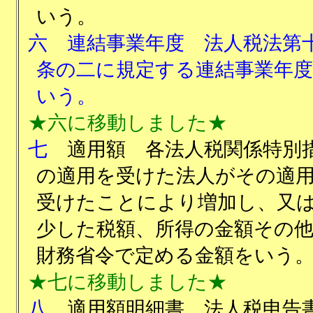
いう。
六
連結事業年度 法人税法第
条の二に規定する連結事業年
いう。
★六に移動しました★
七
適用額 各法人税関係特別
の適用を受けた法人がその適
受けたことにより増加し、又
少した税額、所得の金額その
財務省令で定める金額をいう
★七に移動しました★
八
適用額明細書 法人税申告