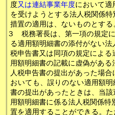
度
又は連結事業年度
において適
を受けようとする法人税関係特
措置の適用は、ないものとする
３
税務署長は、第一項の規定
る適用額明細書の添付がない法
税申告書又は同項の規定による
用額明細書の記載に虚偽がある
人税申告書の提出があった場合
おいても、誤りのない適用額明
書の提出があったときは、当該
用額明細書に係る法人税関係特
置を適用することができる。た