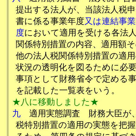
提出する法人が、当該法人税申
書に係る事業年度
又は連結事業
度
において適用を受ける各法
関係特別措置の内容、適用額そ
他の法人税関係特別措置の適用
状況の透明化を図るために必
事項として財務省令で定める
を記載した一覧表をいう。
★八に移動しました★
九
適用実態調査 財務大臣が
税特別措置の適用の実態を把握