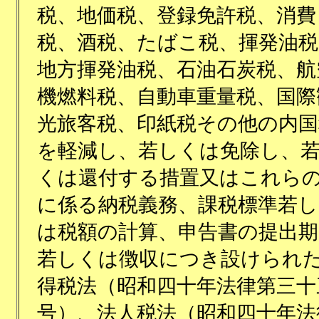
税、地価税、登録免許税、消費
税、酒税、たばこ税、揮発油税
地方揮発油税、石油石炭税、航
機燃料税、自動車重量税、国際
光旅客税、印紙税その他の内国
を軽減し、若しくは免除し、
くは還付する措置又はこれら
に係る納税義務、課税標準若し
は税額の計算、申告書の提出期
若しくは徴収につき設けられ
得税法（昭和四十年法律第三十
号）、法人税法（昭和四十年法