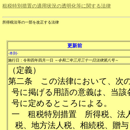
租税特別措置の適用状況の透明化等に関する法律
所得税法等の一部を改正する法律
更新前
-本則-
施行日：令和四年四月一日
～令和二年三月三十一日法律第八号～
（定義）
第二条
この法律において、次
号に掲げる用語の意義は、当該
号に定めるところによる。
一
租税特別措置 所得税、法
税、地方法人税、相続税、贈与