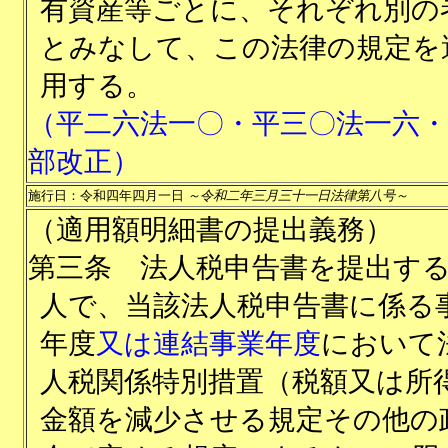
有資産等ごとに、それぞれ別の
とみなして、この法律の規定を
用する。
（平二六法一〇・平三〇法一六・
部改正）
施行日：令和四年四月一日
～令和二年三月三十一日法律第八号～
（適用額明細書の提出義務）
第三条
法人税申告書を提出す
人で、当該法人税申告書に係る
年度
又は連結事業年度
において
人税関係特別措置（税額又は所
金額を減少させる規定その他の