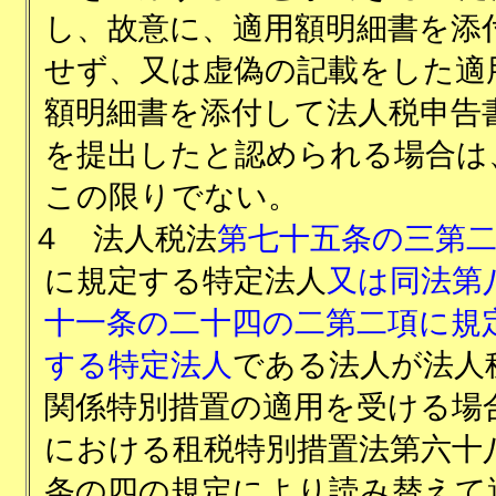
し、故意に、適用額明細書を添
せず、又は虚偽の記載をした適
額明細書を添付して法人税申告
を提出したと認められる場合は
この限りでない。
４
法人税法
第七十五条の三第
に規定する特定法人
又は同法第
十一条の二十四の二第二項に規
する特定法人
である法人が法人
関係特別措置の適用を受ける場
における租税特別措置法第六十
条の四の規定により読み替えて