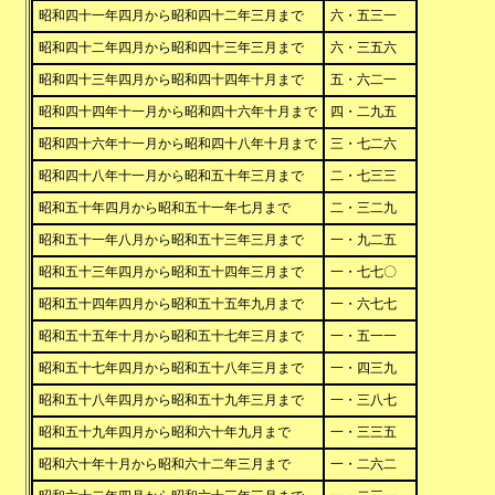
昭和四十一年四月から昭和四十二年三月まで
六・五三一
昭和四十二年四月から昭和四十三年三月まで
六・三五六
昭和四十三年四月から昭和四十四年十月まで
五・六二一
昭和四十四年十一月から昭和四十六年十月まで
四・二九五
昭和四十六年十一月から昭和四十八年十月まで
三・七二六
昭和四十八年十一月から昭和五十年三月まで
二・七三三
昭和五十年四月から昭和五十一年七月まで
二・三二九
昭和五十一年八月から昭和五十三年三月まで
一・九二五
昭和五十三年四月から昭和五十四年三月まで
一・七七〇
昭和五十四年四月から昭和五十五年九月まで
一・六七七
昭和五十五年十月から昭和五十七年三月まで
一・五一一
昭和五十七年四月から昭和五十八年三月まで
一・四三九
昭和五十八年四月から昭和五十九年三月まで
一・三八七
昭和五十九年四月から昭和六十年九月まで
一・三三五
昭和六十年十月から昭和六十二年三月まで
一・二六二