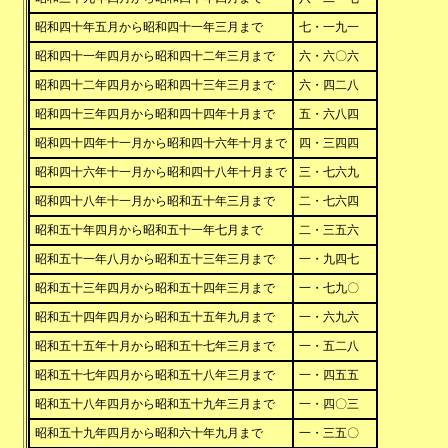
昭和四十年五月から昭和四十一年三月まで
七・一九一
昭和四十一年四月から昭和四十二年三月まで
六・六〇六
昭和四十二年四月から昭和四十三年三月まで
六・四二八
昭和四十三年四月から昭和四十四年十月まで
五・六八四
昭和四十四年十一月から昭和四十六年十月まで
四・三四四
昭和四十六年十一月から昭和四十八年十月まで
三・七六九
昭和四十八年十一月から昭和五十年三月まで
二・七六四
昭和五十年四月から昭和五十一年七月まで
二・三五六
昭和五十一年八月から昭和五十三年三月まで
一・九四七
昭和五十三年四月から昭和五十四年三月まで
一・七九〇
昭和五十四年四月から昭和五十五年九月まで
一・六九六
昭和五十五年十月から昭和五十七年三月まで
一・五二八
昭和五十七年四月から昭和五十八年三月まで
一・四五五
昭和五十八年四月から昭和五十九年三月まで
一・四〇三
昭和五十九年四月から昭和六十年九月まで
一・三五〇