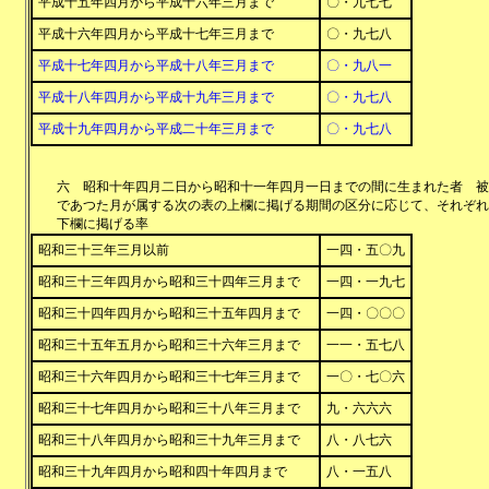
平成十五年四月から平成十六年三月まで
〇・九七七
平成十六年四月から平成十七年三月まで
〇・九七八
平成十七年四月から平成十八年三月まで
〇・九八一
平成十八年四月から平成十九年三月まで
〇・九七八
平成十九年四月から平成二十年三月まで
〇・九七八
六 昭和十年四月二日から昭和十一年四月一日までの間に生まれた者 被
であつた月が属する次の表の上欄に掲げる期間の区分に応じて、それぞれ
下欄に掲げる率
昭和三十三年三月以前
一四・五〇九
昭和三十三年四月から昭和三十四年三月まで
一四・一九七
昭和三十四年四月から昭和三十五年四月まで
一四・〇〇〇
昭和三十五年五月から昭和三十六年三月まで
一一・五七八
昭和三十六年四月から昭和三十七年三月まで
一〇・七〇六
昭和三十七年四月から昭和三十八年三月まで
九・六六六
昭和三十八年四月から昭和三十九年三月まで
八・八七六
昭和三十九年四月から昭和四十年四月まで
八・一五八