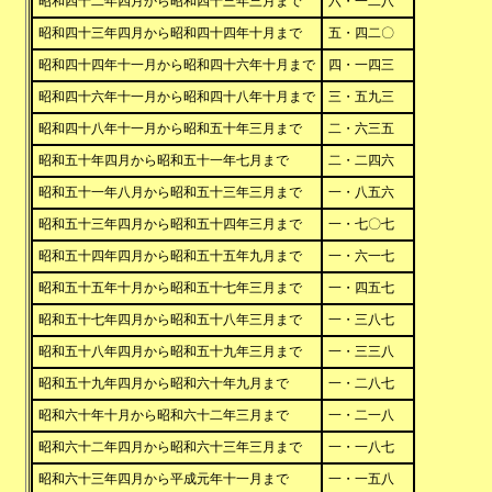
昭和四十二年四月から昭和四十三年三月まで
六・一二八
昭和四十三年四月から昭和四十四年十月まで
五・四二〇
昭和四十四年十一月から昭和四十六年十月まで
四・一四三
昭和四十六年十一月から昭和四十八年十月まで
三・五九三
昭和四十八年十一月から昭和五十年三月まで
二・六三五
昭和五十年四月から昭和五十一年七月まで
二・二四六
昭和五十一年八月から昭和五十三年三月まで
一・八五六
昭和五十三年四月から昭和五十四年三月まで
一・七〇七
昭和五十四年四月から昭和五十五年九月まで
一・六一七
昭和五十五年十月から昭和五十七年三月まで
一・四五七
昭和五十七年四月から昭和五十八年三月まで
一・三八七
昭和五十八年四月から昭和五十九年三月まで
一・三三八
昭和五十九年四月から昭和六十年九月まで
一・二八七
昭和六十年十月から昭和六十二年三月まで
一・二一八
昭和六十二年四月から昭和六十三年三月まで
一・一八七
昭和六十三年四月から平成元年十一月まで
一・一五八