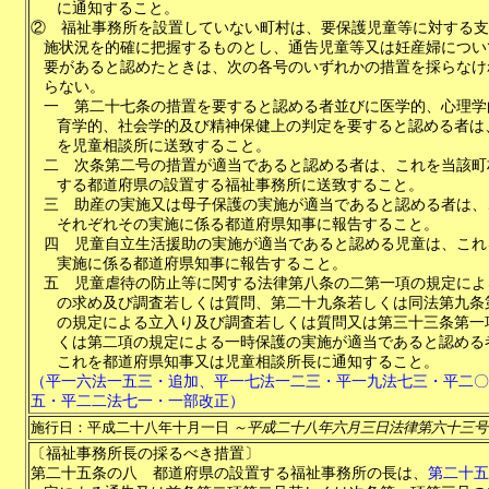
に通知すること。
②
福祉事務所を設置していない町村は、要保護児童等に対する支
施状況を的確に把握するものとし、通告児童等又は妊産婦につい
要があると認めたときは、次の各号のいずれかの措置を採らなけ
らない。
一
第二十七条の措置を要すると認める者並びに医学的、心理学
育学的、社会学的及び精神保健上の判定を要すると認める者は
を児童相談所に送致すること。
二
次条第二号の措置が適当であると認める者は、これを当該町
する都道府県の設置する福祉事務所に送致すること。
三
助産の実施又は母子保護の実施が適当であると認める者は、
それぞれその実施に係る都道府県知事に報告すること。
四
児童自立生活援助の実施が適当であると認める児童は、これ
実施に係る都道府県知事に報告すること。
五
児童虐待の防止等に関する法律第八条の二第一項の規定によ
の求め及び調査若しくは質問、第二十九条若しくは同法第九条
の規定による立入り及び調査若しくは質問又は第三十三条第一
くは第二項の規定による一時保護の実施が適当であると認める
これを都道府県知事又は児童相談所長に通知すること。
（平一六法一五三・追加、平一七法一二三・平一九法七三・平二〇
五・平二二法七一・一部改正）
施行日：平成二十八年十月一日
～平成二十八年六月三日法律第六十三号
〔福祉事務所長の採るべき措置〕
第二十五条の八
都道府県の設置する福祉事務所の長は、
第二十五