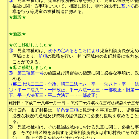
③
児童福祉司は、児童相談所長の命を受けて、児童の保護その他
福祉に関する事項について、相談に応じ、専門的技術に
基いて
必
導を行う等児童の福祉増進に努める。
★新設★
★新設★
★⑦に移動しました★
④
児童福祉司は、
政令の定めるところにより
児童相談所長が定め
区域により、
前項
の職務を行い、担当区域内の市町村長に協力を
ことができる。
★⑧に移動しました★
⑤
第二項第一号
の施設及び講習会の指定に関し必要な事項は、政
める。
（昭二七法二二二・全改、昭三二法七八・平一一法八七・平一一法
〇・平一二法八二・一部改正、平一六法一五三・一部改正・旧第一
下、平一八法五三・平二六法五一・一部改正）
施行日：平成二十八年十月一日
～平成二十八年六月三日法律第六十三号
第十四条
市町村長は、
前条第三項
に規定する事項に関し、児童福
必要な状況の通報及び資料の提供並びに必要な援助を求めること
る。
②
児童福祉司は、その担当区域内における児童に関し、必要な事
き、その担当区域を管轄する児童相談所長又は市町村長にその状
知し、併せて意見を述べなければならない。