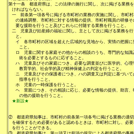
第十一条
都道府県は、この法律の施行に関し、次に掲げる業務を
ければならない。
一
前条第一項各号に掲げる市町村の業務の実施に関し、市町村
の連絡調整、市町村に対する情報の提供、市町村職員の研修そ
要な援助を行うこと及びこれらに付随する業務を行うこと。
二
児童及び妊産婦の福祉に関し、主として次に掲げる業務を行
と。
イ
各市町村の区域を超えた広域的な見地から、実情の把握に
こと。
ロ
児童に関する家庭その他からの相談のうち、専門的な知識
術を必要とするものに応ずること。
ハ
児童及びその家庭につき、必要な調査並びに医学的、心理
教育学的、社会学的及び精神保健上の判定を行うこと。
ニ
児童及びその保護者につき、ハの調査又は判定に基づいて
指導を行うこと。
ホ
児童の一時保護を行うこと。
ヘ
里親につき、その相談に応じ、必要な情報の提供、助言、
の他の援助を行うこと。
★新設★
②
都道府県知事は、市町村の前条第一項各号に掲げる業務の適切
を確保するため必要があると認めるときは、市町村に対し、必要
を行うことができる。
③
都道府県知事は、第一項又は前項の規定による都道府県の事務