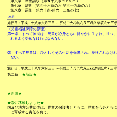
第六章
審査請求
（
第五十六条の五の五
）
第七章
雑則
（
第五十六条の六-第五十九条の八
）
第八章
罰則
（
第六十条-第六十二条の七
）
-本則-
施行日：平成二十八年六月三日
～平成二十八年六月三日法律第六十三号
〔児童福祉保障の原理〕
第一条
すべて国民は、児童が心身ともに健やかに生まれ、且つ、
れるよう努めなければならない。
②
すべて児童は、ひとしくその生活を保障され、愛護されなけれ
ない。
施行日：平成二十八年六月三日
～平成二十八年六月三日法律第六十三号
第二条
★新設★
★新設★
★③に移動しました★
国及び地方公共団体は、児童の保護者とともに、児童を心身ともに
に育成する責任を負う。