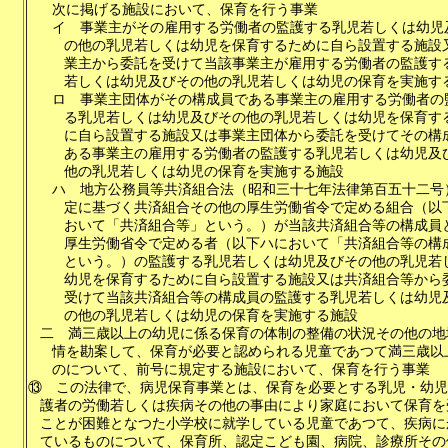
次に掲げる施設において、保育を行う事業
イ
事業主がその雇用する労働者の監護する乳児若しくは幼児
の他の乳児若しくは幼児を保育するために自ら設置する施設
業主から委託を受けて当該事業主が雇用する労働者の監護す
若しくは幼児及びその他の乳児若しくは幼児の保育を実施す
ロ
事業主団体がその構成員である事業主の雇用する労働者の
る乳児若しくは幼児及びその他の乳児若しくは幼児を保育す
に自ら設置する施設又は事業主団体から委託を受けてその構
ある事業主の雇用する労働者の監護する乳児若しくは幼児及
他の乳児若しくは幼児の保育を実施する施設
ハ
地方公務員等共済組合法（昭和三十七年法律第百五十二号
定に基づく共済組合その他の厚生労働省令で定める組合（以
おいて「共済組合等」という。）が当該共済組合等の構成員
厚生労働省令で定める者（以下ハにおいて「共済組合等の構
という。）の監護する乳児若しくは幼児及びその他の乳児若
幼児を保育するために自ら設置する施設又は共済組合等から
受けて当該共済組合等の構成員の監護する乳児若しくは幼児
の他の乳児若しくは幼児の保育を実施する施設
二
満三歳以上の幼児に係る保育の体制の整備の状況その他の地
情を勘案して、保育が必要と認められる児童であつて満三歳以
のについて、前号に規定する施設において、保育を行う事業
⑬
この法律で、病児保育事業とは、保育を必要とする乳児・幼児
護者の労働若しくは疾病その他の事由により家庭において保育を
ことが困難となつた小学校に就学している児童であつて、疾病に
ているものについて、保育所、認定こども園、病院、診療所その