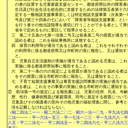
の者の設置する児童家庭支援センター、都道府県以外の障害者
生活及び社会生活を総合的に支援するための法律第五条第十六
定する一般相談支援事業若しくは特定相談支援事業（次条第一
号及び第三十四条の七において「障害者等相談支援事業」とい
を行う者その他当該指導を適切に行うことができる者として厚
省令で定めるものに委託して指導させること。
三
第二十五条の七第一項第二号又は前条第二号の措置が適当で
認める者は、これを福祉事務所に送致すること。
四
保育の利用等が適当であると認める者は、これをそれぞれそ
の利用等に係る都道府県又は市町村の長に報告し、又は通知す
と。
五
児童自立生活援助の実施が適当であると認める児童は、これ
実施に係る都道府県知事に報告すること。
六
第二十一条の六の規定による措置が適当であると認める者は
をその措置に係る市町村の長に報告し、又は通知すること。
七
子育て短期支援事業又は養育支援訪問事業の実施が適当であ
める者は、これをその事業の実施に係る市町村の長に通知する
②
前項第一号の規定による報告書には、児童の住所、氏名、年齢
歴、性行、健康状態及び家庭環境、同号に規定する措置について
児童及びその保護者の意向その他児童の福祉増進に関し、参考と
項を記載しなければならない。
（昭二四法二一一・昭二六法二〇二・昭六一法一〇九・平九法七四
二法一一一・平一六法一五三・平一七法一二三・平一九法六八・平
八五・平二二法七一・平二四法五一・平二四法六七・平二八法六三
改正）