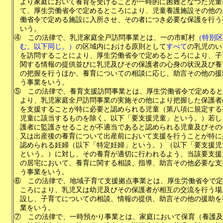
より家庭において養育を受けることが一時的に困難となつた児童
て、厚生労働省令で定めるところにより、児童養護施設その他の
働省令で定める施設に入所させ、その者につき必要な保護を行う
いう。
④
この法律で、乳児家庭全戸訪問事業とは、一の市町村
（特別区
む。以下同じ。）
の区域内における原則として
すべて
の乳児のい
を訪問することにより、厚生労働省令で定めるところにより、子
関する情報の提供並びに乳児及びその保護者の心身の状況及び養
の把握を行うほか、養育についての相談に応じ、助言その他の援
う事業をいう。
⑤
この法律で、養育支援訪問事業とは、厚生労働省令で定めると
より、乳児家庭全戸訪問事業の実施その他により把握した保護者
を支援することが特に必要と認められる児童（第八項に規定する
児童に該当するものを除く。以下「要支援児童」という。）若し
護者に監護させることが不適当であると認められる児童及びその
又は出産後の養育について出産前において支援を行うことが特に
認められる妊婦（以下「特定妊婦」という。）（以下「要支援児
という。）に対し、その養育が適切に行われるよう、当該要支援
の居宅において、養育に関する相談、指導、助言その他必要な支
う事業をいう。
⑥
この法律で、地域子育て支援拠点事業とは、厚生労働省令で定
ころにより、乳児又は幼児及びその保護者が相互の交流を行う場
設し、子育てについての相談、情報の提供、助言その他の援助を
業をいう。
⑦
この法律で、一時預かり事業とは、家庭において保育（養護及