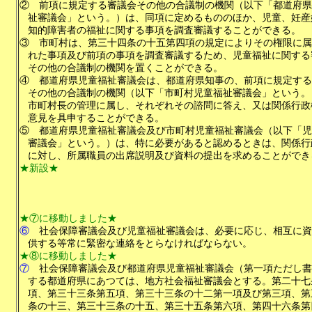
②
前項に規定する審議会その他の合議制の機関（以下「都道府県
祉審議会」という。）は、同項に定めるもののほか、児童、妊産
知的障害者の福祉に関する事項を調査審議することができる。
③
市町村は、第三十四条の十五第四項の規定によりその権限に属
れた事項及び前項の事項を調査審議するため、児童福祉に関する
その他の合議制の機関を置くことができる。
④
都道府県児童福祉審議会は、都道府県知事の、前項に規定する
その他の合議制の機関（以下「市町村児童福祉審議会」という。
市町村長の管理に属し、それぞれその諮問に答え、又は関係行政
意見を具申することができる。
⑤
都道府県児童福祉審議会及び市町村児童福祉審議会（以下「児
審議会」という。）は、特に必要があると認めるときは、関係行
に対し、所属職員の出席説明及び資料の提出を求めることができ
★新設★
★⑦に移動しました★
⑥
社会保障審議会及び児童福祉審議会は、必要に応じ、相互に資
供する等常に緊密な連絡をとらなければならない。
★⑧に移動しました★
⑦
社会保障審議会及び都道府県児童福祉審議会（第一項ただし書
する都道府県にあつては、地方社会福祉審議会とする。第二十七
項、第三十三条第五項、第三十三条の十二第一項及び第三項、第
条の十三、第三十三条の十五、第三十五条第六項、第四十六条第