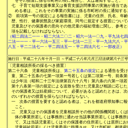
をその措置に係る市町村の長に報告し、又は通知すること。
七
子育て短期支援事業又は養育支援訪問事業の実施が適当であ
める者は、これをその事業の実施に係る市町村の長に通知する
②
前項第一号の規定による報告書には、児童の住所、氏名、年齢
歴、性行、健康状態及び家庭環境、同号に規定する措置について
児童及びその保護者の意向その他児童の福祉増進に関し、参考と
項を記載しなければならない。
（昭二四法二一一・昭二六法二〇二・昭六一法一〇九・平九法七四
二法一一一・平一六法一五三・平一七法一二三・平一九法六八・平
八五・平二二法七一・平二四法五一・平二四法六七・一部改正）
施行日：平成二十八年十月一日
～平成二十八年六月三日法律第六十三号
〔児童相談所長の採るべき措置〕
第二十六条
児童相談所長は、
第二十五条の規定
による通告を受け
童、第二十五条の七第一項第一号若しくは第二項第一号、前条第
は少年法（昭和二十三年法律第百六十八号）第六条の六第一項若
第十八条第一項の規定による送致を受けた児童及び相談に応じた
その保護者又は妊産婦について、必要があると認めたときは、次
のいずれかの措置を採らなければならない。
一
次条の措置を要すると認める者は、これを都道府県知事に報
こと。
二
児童又はその保護者を児童相談所その他の関係機関若しくは
体の事業所若しくは事務所に通わせ当該事業所若しくは事務所
て、又は当該児童若しくはその保護者の住所若しくは居所にお
児童福祉司若しくは児童委員に指導させ、又は市町村、都道府