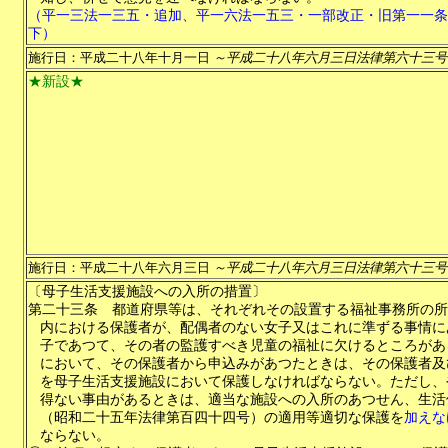
（平一三法一三五・追加、平一六法一五三・一部改正・旧第一一条
下）
施行日：平成二十八年十月一日
～平成二十八年六月三日法律第六十三号
★新設★
施行日：平成二十八年六月三日
～平成二十八年六月三日法律第六十三号
〔母子生活支援施設への入所の措置〕
第二十三条
都道府県等は、それぞれその設置する福祉事務所の所
内における保護者が、配偶者のない女子又はこれに準ずる事情に
子であつて、その者の監護すべき児童の福祉に欠けるところがあ
において、その保護者から申込みがあつたときは、その保護者及
を母子生活支援施設において保護しなければならない。ただし、
得ない事由があるときは、適当な施設への入所のあつせん、生活
（昭和二十五年法律第百四十四号）の適用等適切な保護を
加えな
ならない。