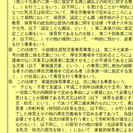
（第三十九条の二第一項に規定する満三歳以上の幼児に対する教
く。）を行うことをいう。以下同じ。）を受けることが一時的に
なつた乳児又は幼児について、厚生労働省令で定めるところによ
として昼間において、保育所、認定こども園（就学前の子どもに
教育、保育等の総合的な提供の推進に関する法律（平成十八年法
十七号。以下「認定こども園法」という。）第二条第六項に規定
定こども園をいい、保育所であるものを除く。第二十四条第二項
き、以下同じ。）その他の場所において、一時的に預かり、必要
を行う事業をいう。
⑧
この法律で、小規模住居型児童養育事業とは、第二十七条第一
号の措置に係る児童について、厚生労働省令で定めるところによ
護者のない児童又は保護者に監護させることが不適当であると認
る児童（以下「要保護児童」という。）の養育に関し相当の経験
る者その他の厚生労働省令で定める者（次条第一項に規定する里
く。）の住居において養育を行う事業をいう。
⑨
この法律で、家庭的保育事業とは、次に掲げる事業をいう。
一
子ども・子育て支援法（平成二十四年法律第六十五号）第十
一項第二号の内閣府令で定める事由により家庭において必要な
受けることが困難である乳児又は幼児（以下「保育を必要とす
児・幼児」という。）であつて満三歳未満のものについて、家
育者（市町村長（特別区の区長を含む。以下同じ。）が行う研
了した保育士その他の厚生労働省令で定める者であつて、当該
必要とする乳児・幼児の保育を行う者として市町村長が適当と
ものをいう。以下同じ。）の居宅その他の場所（当該保育を必
る乳児・幼児の居宅を除く。）において、家庭的保育者による