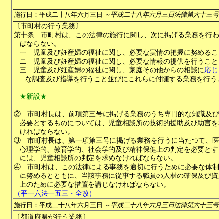
施行日：平成二十八年六月三日
～平成二十八年六月三日法律第六十三号
〔市町村の行う業務〕
第十条
市町村は、この法律の施行に関し、次に掲げる業務を行わ
ばならない。
一
児童及び妊産婦の福祉に関し、必要な実情の把握に努めるこ
二
児童及び妊産婦の福祉に関し、必要な情報の提供を行うこと
三
児童及び妊産婦の福祉に関し、家庭その他からの相談に
応じ
な調査及び指導を行うこと並びにこれらに付随する業務を行う
★新設★
②
市町村長は、前項第三号に掲げる業務のうち専門的な知識及び
必要とするものについては、児童相談所の技術的援助及び助言を
ければならない。
③
市町村長は、第一項第三号に掲げる業務を行うに当たつて、医
心理学的、教育学的、社会学的及び精神保健上の判定を必要とす
には、児童相談所の判定を求めなければならない。
④
市町村は、この法律による事務を適切に行うために必要な体制
に努めるとともに、当該事務に従事する職員の人材の確保及び資
上のために必要な措置を講じなければならない。
（平一六法一五三・全改）
施行日：平成二十八年六月三日
～平成二十八年六月三日法律第六十三号
〔都道府県が行う業務〕