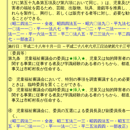
びに第五十九条第五項及び第六項において同じ。）は、児童及び
害者の福祉を図るため、芸能、出版物、玩具、遊戯等を推薦し、
れらを製作し、興行し、若しくは販売する者等に対し、必要な勧
ることができる。
（昭二四法二一一・全改、昭四四法五一・昭六〇法九〇・平九法七
一〇法一一〇・平一一法八七・平一一法一〇二・平一二法一一一・
法一二一・平一六法一五三・平二〇法八五・平二三法六一・平二四
七・一部改正）
施行日：平成二十八年十月一日
～平成二十八年六月三日法律第六十三号
〔委員等〕
第九条
児童福祉審議会の委員は
★挿入★
、児童又は知的障害者の
関する事業に従事する者及び学識経験のある者のうちから、都道
事又は市町村長が任命する。
②
児童福祉審議会において、特別の事項を調査審議するため必要
ときは、臨時委員を置くことができる。
③
児童福祉審議会の臨時委員は
★挿入★
、児童又は知的障害者の
関する事業に従事する者及び学識経験のある者のうちから、都道
事又は市町村長が任命する。
④
児童福祉審議会に、委員の互選による委員長及び副委員長各一
く。
（昭二四法二一一・全改、昭二五法二一三・昭四四法五一・昭五三
五・平一〇法一一〇・平一一法一〇二・平二五法四四・一部改正）