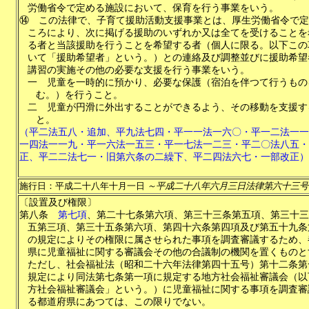
労働省令で定める施設において、保育を行う事業をいう。
⑭
この法律で、子育て援助活動支援事業とは、厚生労働省令で定
ころにより、次に掲げる援助のいずれか又は全てを受けることを
る者と当該援助を行うことを希望する者（個人に限る。以下この
いて「援助希望者」という。）との連絡及び調整並びに援助希望
講習の実施その他の必要な支援を行う事業をいう。
一
児童を一時的に預かり、必要な保護（宿泊を伴つて行うもの
む。）を行うこと。
二
児童が円滑に外出することができるよう、その移動を支援す
と。
（平二法五八・追加、平九法七四・平一一法一六〇・平一二法一一
一四法一一九・平一六法一五三・平一七法一二三・平二〇法八五・
正、平二二法七一・旧第六条の二繰下、平二四法六七・一部改正）
施行日：平成二十八年十月一日
～平成二十八年六月三日法律第六十三号
〔設置及び権限〕
第八条
第七項
、第二十七条第六項、第三十三条第五項、第三十三
五第三項、第三十五条第六項、第四十六条第四項及び第五十九条
の規定によりその権限に属させられた事項を調査審議するため、
県に児童福祉に関する審議会その他の合議制の機関を置くものと
ただし、社会福祉法（昭和二十六年法律第四十五号）第十二条第
規定により同法第七条第一項に規定する地方社会福祉審議会（以
方社会福祉審議会」という。）に児童福祉に関する事項を調査審
る都道府県にあつては、この限りでない。