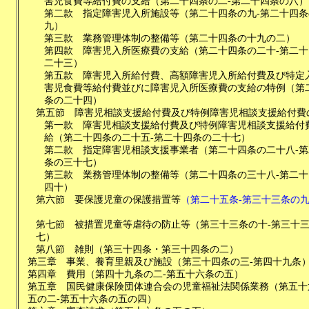
害児食費等給付費の支給
（
第二十四条の二-第二十四条の八
）
第二款
指定障害児入所施設等
（
第二十四条の九-第二十四条
九
）
第三款
業務管理体制の整備等
（
第二十四条の十九の二
）
第四款
障害児入所医療費の支給
（
第二十四条の二十-第二
二十三
）
第五款
障害児入所給付費、高額障害児入所給付費及び特定
害児食費等給付費並びに障害児入所医療費の支給の特例
（
第
条の二十四
）
第五節
障害児相談支援給付費及び特例障害児相談支援給付費
第一款
障害児相談支援給付費及び特例障害児相談支援給付
給
（
第二十四条の二十五-第二十四条の二十七
）
第二款
指定障害児相談支援事業者
（
第二十四条の二十八-
条の三十七
）
第三款
業務管理体制の整備等
（
第二十四条の三十八-第二
四十
）
第六節
要保護児童の保護措置等
（
第二十五条-第三十三条の
第七節
被措置児童等虐待の防止等
（
第三十三条の十-第三十
七
）
第八節
雑則
（
第三十四条・第三十四条の二
）
第三章
事業、養育里親及び施設
（
第三十四条の三-第四十九条
第四章
費用
（
第四十九条の二-第五十六条の五
）
第五章
国民健康保険団体連合会の児童福祉法関係業務
（
第五十
五の二-第五十六条の五の四
）