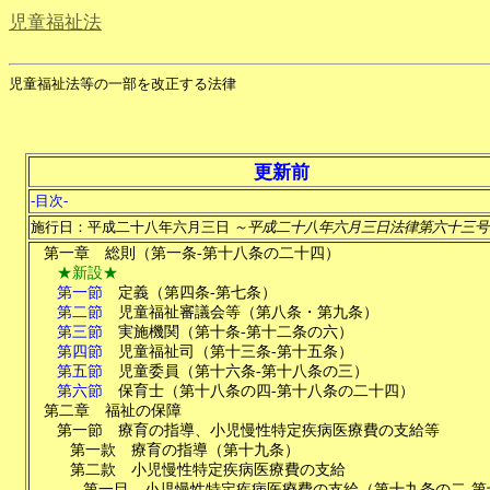
児童福祉法
児童福祉法等の一部を改正する法律
更新前
-目次-
施行日：平成二十八年六月三日
～平成二十八年六月三日法律第六十三号
第一章
総則
（
第一条-第十八条の二十四
）
★新設★
第一節
定義
（
第四条-第七条
）
第二節
児童福祉審議会等
（
第八条・第九条
）
第三節
実施機関
（
第十条-第十二条の六
）
第四節
児童福祉司
（
第十三条-第十五条
）
第五節
児童委員
（
第十六条-第十八条の三
）
第六節
保育士
（
第十八条の四-第十八条の二十四
）
第二章
福祉の保障
第一節
療育の指導、小児慢性特定疾病医療費の支給等
第一款
療育の指導
（
第十九条
）
第二款
小児慢性特定疾病医療費の支給
第一目
小児慢性特定疾病医療費の支給
（
第十九条の二-第