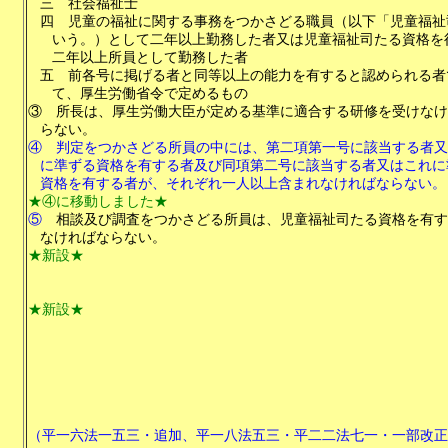
三
社会福祉士
四
児童の福祉に関する事務をつかさどる職員（以下「児童福祉
いう。）として二年以上勤務した者又は児童福祉司たる資格を
二年以上所員として勤務した者
五
前各号に掲げる者と同等以上の能力を有すると認められる者
て、厚生労働省令で定めるもの
③
所長は、厚生労働大臣が定める基準に適合する研修を受けなけ
らない。
④
判定をつかさどる所員の中には、第二項第一号に該当する者又
に準ずる資格を有する者及び同項第二号に該当する者又はこれに
資格を有する者が、それぞれ一人以上含まれなければならない。
★④に移動しました★
⑤
相談及び調査をつかさどる所員は、児童福祉司たる資格を有す
なければならない。
★新設★
★新設★
（平一六法一五三・追加、平一八法五三・平二二法七一・一部改正