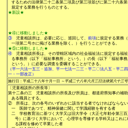
するための法律第二十二条第二項及び第三項並びに第二十六条第
規定する業務を行うものとする。
★新設★
★④に移動しました★
③
児童相談所は、必要に応じ、巡回して、
前項
に規定する業務（
一項第二号ホに掲げる業務を除く。）を行うことができる。
★⑤に移動しました★
④
児童相談所長は、その管轄区域内の社会福祉法に規定する福祉
る事務所（以下「福祉事務所」という。）の長（以下「福祉事務
という。）に必要な調査を委嘱することができる。
（平一六法一五三・追加、平一七法一二三・平二〇法八五・平二四
一・一部改正）
施行日：平成二十八年十月一日
～平成二十八年六月三日法律第六十三号
〔児童相談所の所長等〕
第十二条の三
児童相談所の所長及び所員は、都道府県知事の補助
ある職員とする。
②
所長は、次の各号のいずれかに該当する者でなければならない
一
医師であつて、精神保健に関して学識経験を有する者
二
学校教育法に基づく大学又は旧大学令（大正七年勅令第三百
号）に基づく大学において、心理学を専修する学科又はこれに
る課程を修めて卒業した者