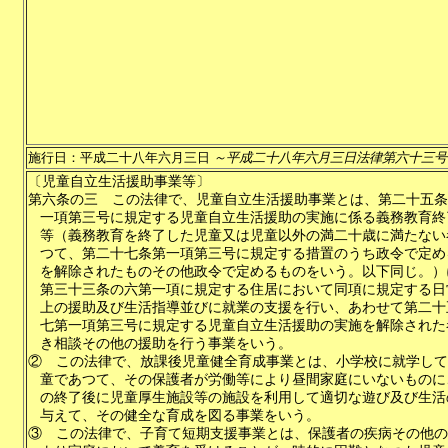
施行日：平成二十八年六月三日
～平成二十八年六月三日法律第六十三号
〔児童自立生活援助事業等〕
第六条の三
この法律で、児童自立生活援助事業とは、第二十五条
一項第三号に規定する児童自立生活援助の実施に係る義務教育終
等（義務教育を終了した児童又は児童以外の満二十歳に満たない
つて、第二十七条第一項第三号に規定する措置のうち政令で定め
を解除されたものその他政令で定めるものをいう。以下同じ。）
第三十三条の六第一項に規定する住居において同項に規定する日
上の援助及び生活指導並びに就業の支援を行い、あわせて第二十
七第一項第三号に規定する児童自立生活援助の実施を解除された
き相談その他の援助を行う事業をいう。
②
この法律で、放課後児童健全育成事業とは、小学校に就学して
童であつて、その保護者が労働等により昼間家庭にいないものに
の終了後に児童厚生施設等の施設を利用して適切な遊び及び生活
与えて、その健全な育成を図る事業をいう。
③
この法律で、子育て短期支援事業とは、保護者の疾病その他の