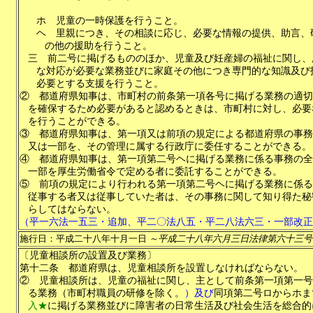
ホ
児童の一時保護を行うこと。
ヘ
里親につき、その相談に応じ、必要な情報の提供、助言、
の他の援助を行うこと。
三
前二号に掲げるもののほか、児童及び妊産婦の福祉に関し、
な対応が必要な業務並びに家庭その他につき専門的な知識及び
必要とする支援を行うこと。
②
都道府県知事は、市町村の前条第一項各号に掲げる業務の適切
を確保するため必要があると認めるときは、市町村に対し、必要
を行うことができる。
③
都道府県知事は、第一項又は前項の規定による都道府県の事務
又は一部を、その管理に属する行政庁に委任することができる。
④
都道府県知事は、第一項第二号ヘに掲げる業務に係る事務の全
一部を厚生労働省令で定める者に委託することができる。
⑤
前項の規定により行われる第一項第二号ヘに掲げる業務に係る
従事する者又は従事していた者は、その事務に関して知り得た秘
らしてはならない。
（平一六法一五三・追加、平二〇法八五・平二八法六三・一部改正
施行日：平成二十八年十月一日
～平成二十八年六月三日法律第六十三号
〔児童相談所の設置及び業務〕
第十二条
都道府県は、児童相談所を設置しなければならない。
②
児童相談所は、児童の福祉に関し、主として前条第一項第一号
る業務（市町村職員の研修を除く。
）及び
同項第二号ロからホま
入★
に掲げる業務並びに障害者の日常生活及び社会生活を総合的