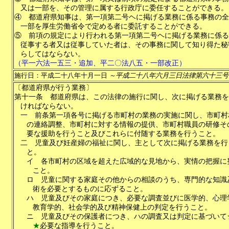
又は一部を、その管理に属する行政庁に委任することができる。
④
都道府県知事は、第一項第二号ヘに掲げる業務に係る事務の全
一部を厚生労働省令で定める者に委託することができる。
⑤
前項の規定により行われる第一項第二号ヘに掲げる業務に係る
従事する者又は従事していた者は、その事務に関して知り得た秘
らしてはならない。
（平一六法一五三・追加、平二〇法八五・一部改正）
施行日：平成二十八年十月一日
～平成二十八年六月三日法律第六十三号
〔都道府県が行う業務〕
第十一条
都道府県は、この法律の施行に関し、次に掲げる業務を
ければならない。
一
前条第一項各号に掲げる市町村の業務の実施に関し、市町村
の連絡調整、市町村に対する情報の提供、市町村職員の研修そ
要な援助を行うこと及びこれらに付随する業務を行うこと。
二
児童及び妊産婦の福祉に関し、主として次に掲げる業務を行
と。
イ
各市町村の区域を超えた広域的な見地から、実情の把握に
こと。
ロ
児童に関する家庭その他からの相談のうち、専門的な知識
術を必要とするものに応ずること。
ハ
児童及びその家庭につき、必要な調査並びに医学的、心理
教育学的、社会学的及び精神保健上の判定を行うこと。
ニ
児童及びその保護者につき、ハの調査又は判定に基づいて
★
必要な指導を行うこと。