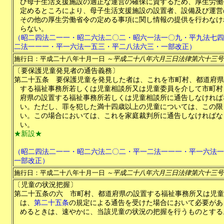
び母子生活支援施設の適正な運営の確保に資するため、厚生労働
定めるところにより、母子生活支援施設の設置者、設備及び運営
その他の厚生労働省令の定める事項に関し情報の提供を行わなけ
らない。
（昭二四法二一一・昭二六法二〇二・昭六一法一〇九・平九法七四
二法一一一・平一六法一五三・平二八法六三・一部改正）
施行日：平成二十八年十月一日
～平成二十八年六月三日法律第六十三号
〔要保護児童発見者の通告義務〕
第二十五条
要保護児童を発見した者は、これを市町村、都道府県
する福祉事務所若しくは児童相談所又は児童委員を介して市町村
府県の設置する福祉事務所若しくは児童相談所に通告しなければ
い。ただし、罪を犯した満十四歳以上の児童については、この限
い。この場合においては、これを家庭裁判所に通告しなければな
い。
★新設★
（昭二四法二一一・昭二六法二〇二・平一二法一一一・平一六法一
一部改正）
施行日：平成二十八年十月一日
～平成二十八年六月三日法律第六十三号
〔児童の状況把握〕
第二十五条の六
市町村、都道府県の設置する福祉事務所又は児童
は、
第二十五条
の規定による通告を受けた場合において必要があ
めるときは、速やかに、当該児童の状況の把握を行うものとする