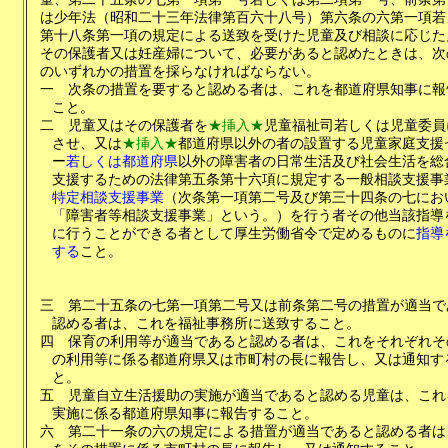
は少年法（昭和二十三年法律第百六十八号）第六条の六第一項若
第十八条第一項の規定による送致を受けた児童及び相談に応じた
その保護者又は妊産婦について、必要があると認めたときは、次
のいずれかの措置を採らなければならない。
一
次条の措置を要すると認める者は、これを都道府県知事に報
こと。
二
児童又はその保護者を
★挿入★
児童福祉司若しくは児童委員
させ、又は
★挿入★
都道府県以外の者の設置する児童家庭支援
ー
若しくは都道府県
以外の障害者の日常生活及び社会生活を総
支援するための法律第五条第十六項に規定する一般相談支援事
特定相談支援事業
（次条第一項第二号及び第三十四条の七にお
「障害者等相談支援事業」という。）を行う者その他当該指導
に行うことができる者として厚生労働省令で定めるものに
指導
する
こと。
三
第二十五条の七第一項第二号又は前条第二号の措置が適当で
認める者は、これを福祉事務所に送致すること。
四
保育の利用等が適当であると認める者は、これをそれぞれそ
の利用等に係る都道府県又は市町村の長に報告し、又は通知す
と。
五
児童自立生活援助の実施が適当であると認める児童は、これ
実施に係る都道府県知事に報告すること。
六
第二十一条の六の規定による措置が適当であると認める者は