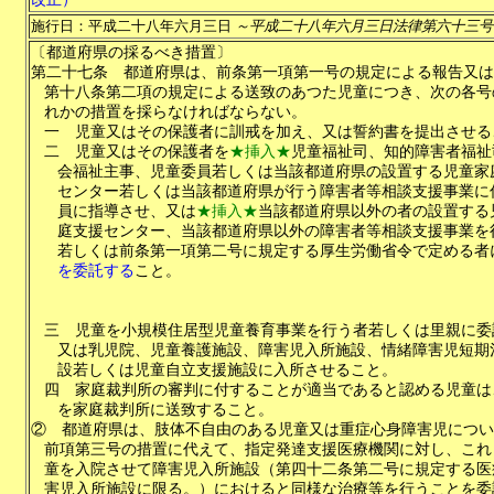
施行日：平成二十八年六月三日
～平成二十八年六月三日法律第六十三号
〔都道府県の採るべき措置〕
第二十七条
都道府県は、前条第一項第一号の規定による報告又は
第十八条第二項の規定による送致のあつた児童につき、次の各号
れかの措置を採らなければならない。
一
児童又はその保護者に訓戒を加え、又は誓約書を提出させる
二
児童又はその保護者を
★挿入★
児童福祉司、知的障害者福祉
会福祉主事、児童委員若しくは当該都道府県の設置する児童家
センター若しくは当該都道府県が行う障害者等相談支援事業に
員に指導させ、又は
★挿入★
当該都道府県以外の者の設置する
庭支援センター、当該都道府県以外の障害者等相談支援事業を
若しくは前条第一項第二号に規定する厚生労働省令で定める者
を委託する
こと。
三
児童を小規模住居型児童養育事業を行う者若しくは里親に委
又は乳児院、児童養護施設、障害児入所施設、情緒障害児短期
設若しくは児童自立支援施設に入所させること。
四
家庭裁判所の審判に付することが適当であると認める児童は
を家庭裁判所に送致すること。
②
都道府県は、肢体不自由のある児童又は重症心身障害児につい
前項第三号の措置に代えて、指定発達支援医療機関に対し、これ
童を入院させて障害児入所施設（第四十二条第二号に規定する医
害児入所施設に限る。）におけると同様な治療等を行うことを委