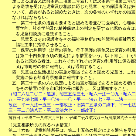
定による通告又は前条第二項第二号若しくは次条第一項第三号の
よる送致を受けた児童及び相談に応じた児童、その保護者又は妊
ついて、必要があると認めたときは、次の各号のいずれかの措置
なければならない。
一
第二十七条の措置を要すると認める者並びに医学的、心理学
育学的、社会学的及び精神保健上の判定を要すると認める者は
を児童相談所に送致すること。
二
児童又はその保護者をその福祉事務所の知的障害者福祉司又
福祉主事に指導させること。
三
保育の利用等（助産の実施、母子保護の実施又は保育の利用
は第二十四条第五項の規定による措置をいう。以下同じ。）が
あると認める者は、これをそれぞれその保育の利用等に係る都
又は市町村の長に報告し、又は通知すること。
四
児童自立生活援助の実施が適当であると認める児童は、これ
実施に係る都道府県知事に報告すること。
五
第二十一条の六の規定による措置が適当であると認める者は
をその措置に係る市町村の長に報告し、又は通知すること。
（昭二六法二〇二・追加、昭三五法三七・昭六一法一〇九・昭六二
八・平九法七四・平一〇法一一〇・平一一法八七・平一二法一一一
改正、平一六法一五三・一部改正・旧第二五条の二繰下、平一七法
三・平二〇法八五・平二四法六七・一部改正）
施行日：平成二十八年六月三日
～平成二十八年六月三日法律第六十三号
〔児童相談所長の採るべき措置〕
第二十六条
児童相談所長は、第二十五条の規定による通告を受け
童、第二十五条の七第一項第一号若しくは第二項第一号、前条第