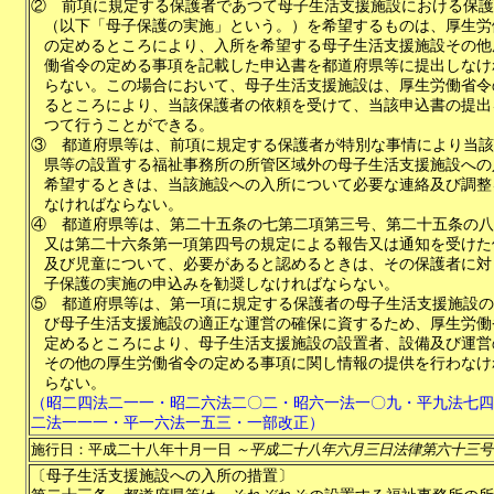
②
前項に規定する保護者であつて母子生活支援施設における保護
（以下「母子保護の実施」という。）を希望するものは、厚生労
の定めるところにより、入所を希望する母子生活支援施設その他
働省令の定める事項を記載した申込書を都道府県等に提出しなけ
らない。この場合において、母子生活支援施設は、厚生労働省令
るところにより、当該保護者の依頼を受けて、当該申込書の提出
つて行うことができる。
③
都道府県等は、前項に規定する保護者が特別な事情により当該
県等の設置する福祉事務所の所管区域外の母子生活支援施設への
希望するときは、当該施設への入所について必要な連絡及び調整
なければならない。
④
都道府県等は、第二十五条の七第二項第三号、第二十五条の八
又は第二十六条第一項第四号の規定による報告又は通知を受けた
及び児童について、必要があると認めるときは、その保護者に対
子保護の実施の申込みを勧奨しなければならない。
⑤
都道府県等は、第一項に規定する保護者の母子生活支援施設の
び母子生活支援施設の適正な運営の確保に資するため、厚生労働
定めるところにより、母子生活支援施設の設置者、設備及び運営
その他の厚生労働省令の定める事項に関し情報の提供を行わなけ
らない。
（昭二四法二一一・昭二六法二〇二・昭六一法一〇九・平九法七四
二法一一一・平一六法一五三・一部改正）
施行日：平成二十八年十月一日
～平成二十八年六月三日法律第六十三号
〔母子生活支援施設への入所の措置〕