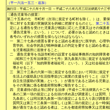
（平一六法一五三・追加）
施行日：平成二十八年十月一日
～平成二十八年六月三日法律第六十三号
〔通告児童等の措置〕
第二十五条の七
市町村（次項に規定する町村を除く。）は、要保
等に対する支援の実施状況を的確に把握するものとし、
第二十五
定による通告を受けた児童及び相談に応じた児童又はその保護者
「通告児童等」という。）について、必要があると認めたときは
各号のいずれかの措置を採らなければならない。
一
第二十七条の措置を要すると認める者並びに医学的、心理学
育学的、社会学的及び精神保健上の判定を要すると認める者は
を児童相談所に送致すること。
二
通告児童等を当該市町村の設置する福祉事務所の知的障害者
（昭和三十五年法律第三十七号）第九条第六項に規定する知的
福祉司（以下「知的障害者福祉司」という。）又は社会福祉主
導させること。
三
第三十三条の六第一項に規定する住居において同項に規定す
生活上の援助及び生活指導並びに就業の支援を行うこと（以下
自立生活援助の実施」という。）が適当であると認める児童は
をその実施に係る都道府県知事に報告すること。
四
児童虐待の防止等に関する法律（平成十二年法律第八十二号
条の二第一項の規定による出頭の求め及び調査若しくは質問、
九条若しくは同法第九条第一項の規定による立入り及び調査若
質問又は第三十三条第一項若しくは第二項の規定による一時保
施が適当であると認める者は、これを都道府県知事又は児童相