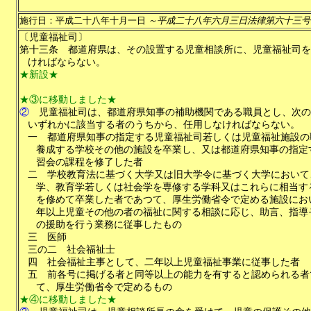
施行日：平成二十八年十月一日
～平成二十八年六月三日法律第六十三号
〔児童福祉司〕
第十三条
都道府県は、その設置する児童相談所に、児童福祉司を
ければならない。
★新設★
★③に移動しました★
②
児童福祉司は、都道府県知事の補助機関である職員とし、次の
いずれかに該当する者のうちから、任用しなければならない。
一
都道府県知事の指定する児童福祉司若しくは児童福祉施設の
養成する学校その他の施設を卒業し、又は都道府県知事の指定
習会の課程を修了した者
二
学校教育法に基づく大学又は旧大学令に基づく大学において
学、教育学若しくは社会学を専修する学科又はこれらに相当す
を修めて卒業した者であつて、厚生労働省令で定める施設にお
年以上児童その他の者の福祉に関する相談に応じ、助言、指導
の援助を行う業務に従事したもの
三
医師
三の二
社会福祉士
四
社会福祉主事として、二年以上児童福祉事業に従事した者
五
前各号に掲げる者と同等以上の能力を有すると認められる者
て、厚生労働省令で定めるもの
★④に移動しました★