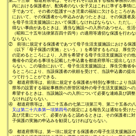
第二十三条
都道府県等は、それぞれその設置する福祉事務所の所
内における保護者が、配偶者のない女子又はこれに準ずる事情に
子であつて、その者の監護すべき児童の福祉に欠けるところがあ
において、その保護者から申込みがあつたときは、その保護者及
を母子生活支援施設において保護しなければならない。ただし、
得ない事由があるときは、適当な施設への入所のあつせん、生活
（昭和二十五年法律第百四十四号）の適用等適切な保護を行わな
ならない。
②
前項に規定する保護者であつて母子生活支援施設における保護
（以下「母子保護の実施」という。）を希望するものは、厚生労
の定めるところにより、入所を希望する母子生活支援施設その他
働省令の定める事項を記載した申込書を都道府県等に提出しなけ
らない。この場合において、母子生活支援施設は、厚生労働省令
るところにより、当該保護者の依頼を受けて、当該申込書の提出
つて行うことができる。
③
都道府県等は、前項に規定する保護者が特別な事情により当該
県等の設置する福祉事務所の所管区域外の母子生活支援施設への
希望するときは、当該施設への入所について必要な連絡及び調整
なければならない。
④
都道府県等は、第二十五条の七第二項第三号、第二十五条の八
又は第二十六条第一項第四号
の規定による報告又は通知を受けた
及び児童について、必要があると認めるときは、その保護者に対
子保護の実施の申込みを勧奨しなければならない。
⑤
都道府県等は、第一項に規定する保護者の母子生活支援施設の