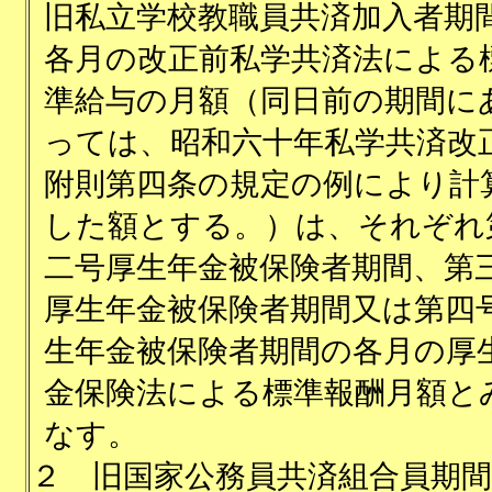
旧私立学校教職員共済加入者期
各月の改正前私学共済法による
準給与の月額（同日前の期間に
っては、昭和六十年私学共済改
附則第四条の規定の例により計
した額とする。）は、それぞれ
二号厚生年金被保険者期間、第
厚生年金被保険者期間又は第四
生年金被保険者期間の各月の厚
金保険法による標準報酬月額と
なす。
２
旧国家公務員共済組合員期