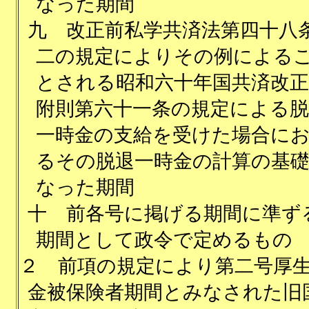
なった期間
九
改正前私学共済法第四十八
二の規定によりその例による
とされる昭和六十年国共済改正
附則第六十一条の規定による脱
一時金の支給を受けた場合に
るその脱退一時金の計算の基
なった期間
十
前各号に掲げる期間に準ず
期間として政令で定めるもの
２
前項の規定により第二号厚
金被保険者期間とみなされた旧