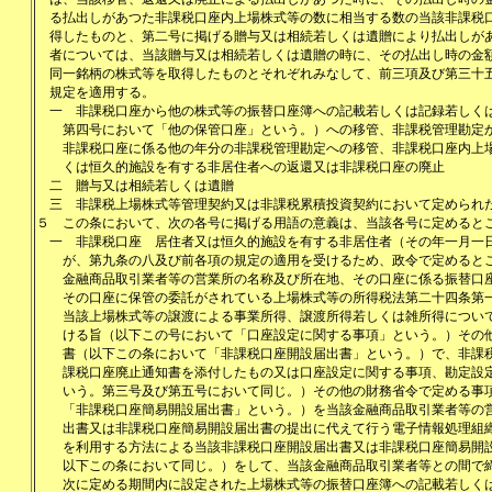
る払出しがあつた非課税口座内上場株式等の数に相当する数の当該非課税
得したものと、第二号に掲げる贈与又は相続若しくは遺贈により払出しが
者については、当該贈与又は相続若しくは遺贈の時に、その払出し時の金
同一銘柄の株式等を取得したものとそれぞれみなして、前三項及び第三十
規定を適用する。
一
非課税口座から他の株式等の振替口座簿への記載若しくは記録若しく
第四号において「他の保管口座」という。）への移管、非課税管理勘定
非課税口座に係る他の年分の非課税管理勘定への移管、非課税口座内上
くは恒久的施設を有する非居住者への返還又は非課税口座の廃止
二
贈与又は相続若しくは遺贈
三
非課税上場株式等管理契約又は非課税累積投資契約において定められ
５
この条において、次の各号に掲げる用語の意義は、当該各号に定めると
一
非課税口座 居住者又は恒久的施設を有する非居住者（その年一月一
が、第九条の八及び前各項の規定の適用を受けるため、政令で定めると
金融商品取引業者等の営業所の名称及び所在地、その口座に係る振替口
その口座に保管の委託がされている上場株式等の所得税法第二十四条第
当該上場株式等の譲渡による事業所得、譲渡所得若しくは雑所得につい
ける旨（以下この号において「口座設定に関する事項」という。）その
書（以下この条において「非課税口座開設届出書」という。）で、非課
課税口座廃止通知書を添付したもの又は口座設定に関する事項、勘定設
いう。第三号及び第五号において同じ。）その他の財務省令で定める事
「非課税口座簡易開設届出書」という。）を当該金融商品取引業者等の
出書又は非課税口座簡易開設届出書の提出に代えて行う電子情報処理組
を利用する方法による当該非課税口座開設届出書又は非課税口座簡易開
以下この条において同じ。）をして、当該金融商品取引業者等との間で
次に定める期間内に設定された上場株式等の振替口座簿への記載若しく