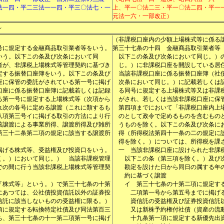
法一四・平二三法一一四・平三〇法七・一
上、平一〇法二三・平一〇法二四・平一
元法一六・一部改正）
～
（非課税口座内の少額上場株式等に係る
号に規定する金融商品取引業者等をいう。
第三十七条の十四
金融商品取引業者等
いう。以下この条及び次条において同
以下この条及び次条において同じ。）
者が、非課税上場株式等管理契約に基づき
じ。）に非課税口座を開設している居
定する振替口座簿をいう。以下この条及び
当該非課税口座に係る振替口座簿（社
座に保管の委託がされている第一号に掲げ
次条において同じ。）に記載若しくは
口座に係る振替口座簿に記載若しくは記録
る同号に規定する上場株式等又は非課
る第一号に規定する上場株式等（次項から
がされ、若しくは当該非課税口座に保
れ次の各号に定める譲渡（これに類するも
第四項までにおいて「非課税口座内上
八項第三号イに掲げる取引の方法により行
のとして政令で定めるものを含むもの
該譲渡による事業所得、譲渡所得及び雑所
うものを除く。以下この条及び次条に
第三十二条第二項の規定に該当する譲渡所
得（所得税法第四十一条の二の規定に
得を除く。）については、所得税を課
掲げる株式等、受益権及び投資口をいう。
一
当該非課税口座に設けられた非課
く。）において同じ。） 当該非課税管理
以下この条（第三項を除く。）及び
での間に行う当該非課税上場株式等管理契
勘定を設けた日から同日の属する年
約に基づく譲渡
「株式等」という。）で第三十七条の十第
イ
第三十七条の十第二項に規定す
にあつては、公社債投資信託以外の証券投
二項第一号から第五号までに掲げ
信託に該当しないものの受益権に限る。）
資信託の受益権及び証券投資信託
項に規定する転換特定社債及び同法第百三
又は新株予約権付社債（資産の流
ち、第三十七条の十一第二項第一号に掲げ
十九条第一項に規定する新優先出