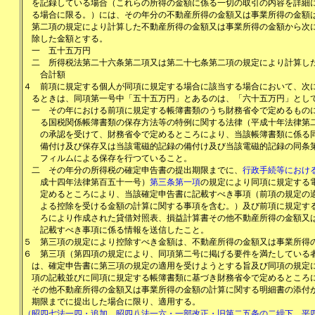
を記録している場合（これらの所得の金額に係る一切の取引の内容を詳細
る場合に限る。）には、その年分の不動産所得の金額又は事業所得の金額
第二項の規定により計算した不動産所得の金額又は事業所得の金額から次
除した金額とする。
一
五十五万円
二
所得税法第二十六条第二項又は第二十七条第二項の規定により計算し
合計額
４
前項に規定する個人が同項に規定する場合に該当する場合において、次
るときは、同項第一号中「五十五万円」とあるのは、「六十五万円」とし
一
その年における前項に規定する帳簿書類のうち財務省令で定めるもの
る国税関係帳簿書類の保存方法等の特例に関する法律（平成十年法律第
の承認を受けて、財務省令で定めるところにより、当該帳簿書類に係る
備付け及び保存又は当該電磁的記録の備付け及び当該電磁的記録の同条
フィルムによる保存を行つていること。
二
その年分の所得税の確定申告書の提出期限までに、
行政手続等におけ
成十四年法律第百五十一号）
第三条第一項
の規定により同項に規定する
定めるところにより、当該確定申告書に記載すべき事項（前項の規定の
よる控除を受ける金額の計算に関する事項を含む。）及び前項に規定す
ろにより作成された貸借対照表、損益計算書その他不動産所得の金額又
記載すべき事項に係る情報を送信したこと。
５
第三項の規定により控除すべき金額は、不動産所得の金額又は事業所得
６
第三項（第四項の規定により、同項第二号に掲げる要件を満たしている
は、確定申告書に第三項の規定の適用を受けようとする旨及び同項の規定
項の記載並びに同項に規定する帳簿書類に基づき財務省令で定めるところ
その他不動産所得の金額又は事業所得の金額の計算に関する明細書の添付
期限までに提出した場合に限り、適用する。
（昭四七法一四・追加、昭四八法一六・一部改正・旧第二五条の二繰下、平