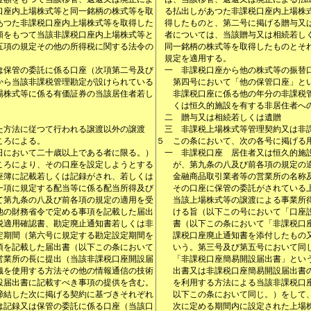
口座内上場株式等と同一銘柄の株式等を取
る払出しがあつた非課税口座内上場株
あつた非課税口座内上場株式等を取得した
得したものと、第二号に掲げる贈与又
額をもつて当該非課税口座内上場株式等と
者については、当該贈与又は相続若し
五項の規定その他の所得税に関する法令の
同一銘柄の株式等を取得したものとそ
規定を適用する。
は保管の委託に係る口座（次項第二号及び
一
非課税口座から他の株式等の振替
から当該非課税管理勘定が設けられている
第四号において「他の保管口座」と
場株式等に係る有価証券の当該居住者若し
非課税口座に係る他の年分の非課税
くは恒久的施設を有する非居住者へ
二
贈与又は相続若しくは遺贈
た方法に従つて行われる譲渡以外の譲渡
三
非課税上場株式等管理契約又は非
ころによる。
５
この条において、次の各号に掲げる
日において二十歳以上である者に限る。）
一
非課税口座 居住者又は恒久的施
ころにより、その口座を設定しようとする
が、第九条の八及び前各項の規定の
座簿に記載若しくは記録がされ、若しくは
金融商品取引業者等の営業所の名称
一項に規定する配当等に係る配当所得及び
その口座に保管の委託がされている
て第九条の八及び前各項の規定の適用を受
当該上場株式等の譲渡による事業所
他の財務省令で定める事項を記載した届出
ける旨（以下この号において「口座
税適用確認書、勘定廃止通知書若しくは非
書（以下この条において「非課税口
定期間（第六号に規定する勘定設定期間を
課税口座廃止通知書を添付したもの
項を記載した届出書（以下この条において
いう。第三号及び第五号において同
営業所の長に提出（当該非課税口座開設届
「非課税口座簡易開設届出書」とい
織を使用する方法その他の情報通信の技術
出書又は非課税口座簡易開設届出書
設届出書に記載すべき事項の提供を含む。
を利用する方法による当該非課税口
締結した次に掲げる契約に基づきそれぞれ
以下この条において同じ。）をして
は記録又は保管の委託に係る口座（当該口
次に定める期間内に設定された上場