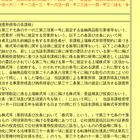
一法一六〇・平一二法一三・平一六法一四・平二三法一一四・平三〇法七・令
譲渡所得等の非課税）
（第三十七条の十一の三第三項第一号に規定する金融商品取引業者等をいう。
の営業所（同号に規定する営業所をいう。以下この条及び次条において同
住者又は恒久的施設を有する非居住者が、非課税上場株式等管理契約に基づき
債、株式等の振替に関する法律に規定する振替口座簿をいう。以下この条及び
記録がされ、若しくは当該非課税口座に保管の委託がされている第一号に掲げ
税累積投資契約に基づき当該非課税口座に係る振替口座簿に記載若しくは記録
管の委託がされている第二号に掲げる第一号に規定する上場株式等（次項から
場株式等」と総称する。）のそれぞれ次の各号に定める譲渡（これに類するも
とし、金融商品取引法第二十八条第八項第三号イに掲げる取引の方法により行
おいて同じ。）をした場合には、当該譲渡による事業所得、譲渡所得及び雑所
該当する事業所得及び雑所得並びに第三十二条第二項の規定に該当する譲渡所
さない。
税管理勘定に係る上場株式等（次に掲げる株式等、受益権及び投資口をいう。
次条（第三項及び第五項第六号を除く。）において同じ。） 当該非課税管理
の一月一日以後五年を経過する日までの間に行う当該非課税上場株式等管理契
る株式等（第四項及び次条において「株式等」という。）で第三十七条の十第
るもの（同項第四号に掲げる受益権にあつては、公社債投資信託以外の証券投
以外の投資信託で公社債等運用投資信託に該当しないものの受益権に限る。）
動化に関する法律第百三十一条第一項に規定する転換特定社債及び同法第百三
資引受権付特定社債を含む。）のうち、第三十七条の十一第二項第一号に掲げ