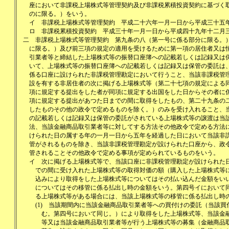
座において非課税上場株式等管理契約及び非課税累積投資契約に基づく
のに限る。）をいう。
イ
非課税上場株式等管理契約 平成二十六年一月一日から平成三十五
ロ
非課税累積投資契約 平成三十年一月一日から平成四十九年十二月
二
非課税上場株式等管理契約 第九条の八（第一号に係る部分に限る。
に限る。）及び前三項の規定の適用を受けるために第一項の居住者又は
引業者等と締結した上場株式等の振替口座簿への記載若しくは記録又は
いて、上場株式等の振替口座簿への記載若しくは記録又は保管の委託は
係る口座に設けられた非課税管理勘定において行うこと、当該非課税管
設を有する非居住者の次に掲げる上場株式等（第二十七項の規定による
項に規定する提出をした者が同項に規定する出国をした日からその者に
項に規定する提出があつた日までの間に取得をしたもの、第二十九条の
したものその他の政令で定めるものを除く。）のみを受け入れること、
の記載若しくは記録又は保管の委託がされている上場株式等の譲渡は当
法、当該金融商品取引業者等に対してする方法その他政令で定める方法
けられた日の属する年の一月一日から五年を経過した日において当該非
管がされるものを除き、当該非課税管理勘定が設けられた口座から、政
管されることその他政令で定める事項が定められているものをいう。
イ
次に掲げる上場株式等で、当該口座に非課税管理勘定が設けられた
での間に受け入れた上場株式等の取得対価の額（購入した上場株式等
込みにより取得をした上場株式等についてはその払い込んだ金額をいい
についてはその移管に係る払出し時の金額をいう。第四号イにおいて
る上場株式等がある場合には、当該上場株式等の移管に係る払出し時
(1)
当該期間内に当該金融商品取引業者等への買付けの委託（当該買
む。第四号において同じ。）により取得をした上場株式等、当該金
等又は当該金融商品取引業者等が行う上場株式等の募集（金融商品