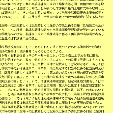
式等の数に相当する数の当該非課税口座内上場株式等と同一銘柄の株式等を取
は相続若しくは遺贈により払出しがあつた非課税口座内上場株式等を取得した
くは遺贈の時に、その払出し時の金額をもつて当該非課税口座内上場株式等と
れぞれみなして、前三項及び第三十五項の規定その他の所得税に関する法令の
口座簿への記載若しくは記録若しくは保管の委託に係る口座（次項第二号及び
いう。）への移管、非課税管理勘定から当該非課税管理勘定が設けられている
管理勘定への移管、非課税口座内上場株式等に係る有価証券の当該居住者若し
の返還又は非課税口座の廃止
課税累積投資契約において定められた方法に従つて行われる譲渡以外の譲渡
用語の意義は、当該各号に定めるところによる。
設を有する非居住者（その年一月一日において二十歳以上である者に限る。）
適用を受けるため、政令で定めるところにより、その口座を設定しようとする
及び所在地、その口座に係る振替口座簿に記載若しくは記録がされ、若しくは
上場株式等の所得税法第二十四条第一項に規定する配当等に係る配当所得及び
得、譲渡所得若しくは雑所得について第九条の八及び前各項の規定の適用を受
設定に関する事項」という。）その他の財務省令で定める事項を記載した届出
座開設届出書」という。）で、非課税適用確認書、勘定廃止通知書若しくは非
又は口座設定に関する事項、勘定設定期間（第六号に規定する勘定設定期間を
じ。）その他の財務省令で定める事項を記載した届出書（以下この条において
う。）を当該金融商品取引業者等の営業所の長に提出（当該非課税口座開設届
の提出に代えて行う電子情報処理組織を使用する方法その他の情報通信の技術
座開設届出書又は非課税口座簡易開設届出書に記載すべき事項の提供を含む。
、当該金融商品取引業者等との間で締結した次に掲げる契約に基づきそれぞれ
株式等の振替口座簿への記載若しくは記録又は保管の委託に係る口座（当該口