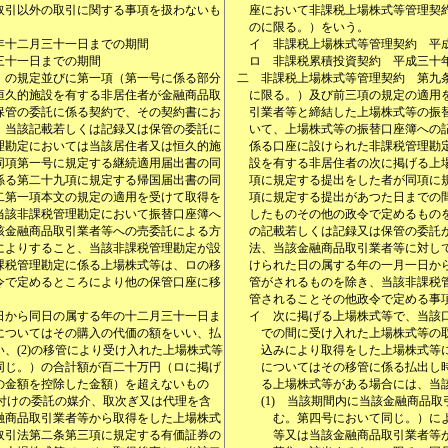
取引以外の取引に関する事項を扱わないも
座において非課税上場株式等管理契
のに限る。）をいう。
年十二月三十一日までの期間
イ
非課税上場株式等管理契約 平
三十一日までの期間
ロ
非課税累積投資契約 平成三十
）の規定並びに第一項（第一号に係る部分
二
非課税上場株式等管理契約 第九
恒久的施設を有する非居住者が金融商品取
に限る。）及び前三項の規定の適用
保管の委託に係る契約で、その契約書にお
引業者等と締結した上場株式等の振
、当該記載若しくは記録又は保管の委託に
いて、上場株式等の振替口座簿への
理勘定においては当該居住者又は恒久的施
係る口座に設けられた非課税管理勘
同項第一号に規定する継続適用届出書の同
設を有する非居住者の次に掲げる上
係る第二十九項に規定する帰国届出書の同
項に規定する提出をした者が同項に
二第一項本文の規定の適用を受けて取得を
項に規定する提出があつた日までの
当該非課税管理勘定において振替口座簿へ
したものその他の政令で定めるもの
該金融商品取引業者等への売委託による方
の記載若しくは記録又は保管の委託
によりすること、当該非課税管理勘定が設
法、当該金融商品取引業者等に対し
課税管理勘定に係る上場株式等は、ロの移
けられた日の属する年の一月一日か
令で定めるところにより他の保管口座に移
管がされるものを除き、当該非課税
管されることその他政令で定める事
日から同日の属する年の十二月三十一日ま
イ
次に掲げる上場株式等で、当該
についてはその購入の代価の額をいい、払
での間に受け入れた上場株式等の
、(2)の移管により受け入れた上場株式等
込みにより取得をした上場株式等に
同じ。）の合計額が百二十万円（ロに掲げ
についてはその移管に係る払出し
の金額を控除した金額）を超えないもの
る上場株式等がある場合には、当
付けの委託の媒介、取次ぎ又は代理を含
(1)
当該期間内に当該金融商品取
融商品取引業者等から取得をした上場株式
む。第四号において同じ。）に
取引法第二条第三項に規定する有価証券の
等又は当該金融商品取引業者等