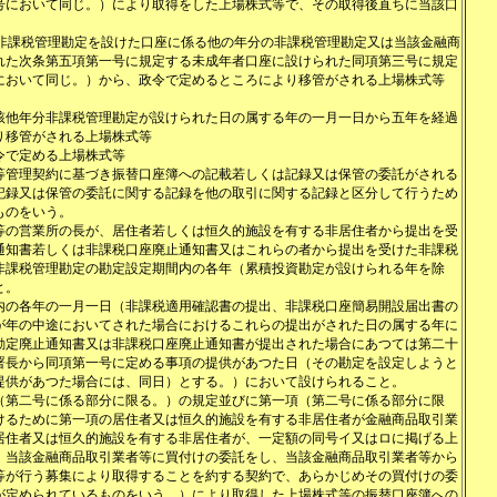
号において同じ。）により取得をした上場株式等で、その取得後直ちに当該口
非課税管理勘定を設けた口座に係る他の年分の非課税管理勘定又は当該金融商
れた次条第五項第一号に規定する未成年者口座に設けられた同項第三号に規定
において同じ。）から、政令で定めるところにより移管がされる上場株式等
該他年分非課税管理勘定が設けられた日の属する年の一月一日から五年を経過
り移管がされる上場株式等
令で定める上場株式等
等管理契約に基づき振替口座簿への記載若しくは記録又は保管の委託がされる
記録又は保管の委託に関する記録を他の取引に関する記録と区分して行うため
ものをいう。
等の営業所の長が、居住者若しくは恒久的施設を有する非居住者から提出を受
通知書若しくは非課税口座廃止通知書又はこれらの者から提出を受けた非課税
非課税管理勘定の勘定設定期間内の各年（累積投資勘定が設けられる年を除
と。
内の各年の一月一日（非課税適用確認書の提出、非課税口座簡易開設届出書の
が年の中途においてされた場合におけるこれらの提出がされた日の属する年に
勘定廃止通知書又は非課税口座廃止通知書が提出された場合にあつては第二十
署長から同項第一号に定める事項の提供があつた日（その勘定を設定しようと
提供があつた場合には、同日）とする。）において設けられること。
（第二号に係る部分に限る。）の規定並びに第一項（第二号に係る部分に限
けるために第一項の居住者又は恒久的施設を有する非居住者が金融商品取引業
居住者又は恒久的施設を有する非居住者が、一定額の同号イ又はロに掲げる上
、当該金融商品取引業者等に買付けの委託をし、当該金融商品取引業者等から
等が行う募集により取得することを約する契約で、あらかじめその買付けの委
が定められているものをいう。）により取得した上場株式等の振替口座簿への