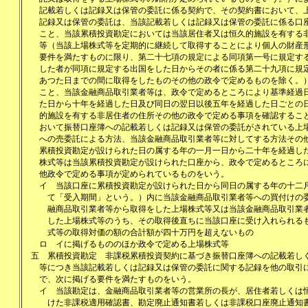
記載若しくは記録又は保管の委託に係る契約で、その契約書において、
記録又は保管の委託は、当該記載若しくは記録又は保管の委託に係る口
こと、当該累積投資勘定においては当該居住者又は恒久的施設を有する
等（当該上場株式等を定期的に継続して取得することにより個人の財産
要件を満たすものに限り、第二十七項の規定による同項第一号に規定す
した者が同項に規定する出国をした日からその者に係る第二十九項に規
あつた日までの間に取得をしたものその他の政令で定めるものを除く。
こと、当該金融商品取引業者等は、政令で定めるところにより基準経過
た日から十年を経過した日及び同日の翌日以後五年を経過した日ごとの
的施設を有する非居住者の住所その他の政令で定める事項を確認するこ
おいて振替口座簿への記載若しくは記録又は保管の委託がされている上
への売委託による方法、当該金融商品取引業者等に対してする方法その
累積投資勘定が設けられた日の属する年の一月一日から二十年を経過し
株式等は当該累積投資勘定が設けられた口座から、政令で定めるところ
他政令で定める事項が定められているものをいう。
イ
当該口座に累積投資勘定が設けられた日から同日の属する年の十二
て「受入期間」という。）内に当該金融商品取引業者等への買付けの
融商品取引業者等から取得をした上場株式等又は当該金融商品取引業
した上場株式等のうち、その取得後直ちに当該口座に受け入れられる
式等の取得対価の額の合計額が四十万円を超えないもの
ロ
イに掲げるもののほか政令で定める上場株式等
五
累積投資勘定 非課税累積投資契約に基づき振替口座簿への記載若し
等につき当該記載若しくは記録又は保管の委託に関する記録を他の取引
で、次に掲げる要件を満たすものをいう。
イ
当該勘定は、金融商品取引業者等の営業所の長が、居住者若しくは
けた非課税適用確認書、勘定廃止通知書若しくは非課税口座廃止通知