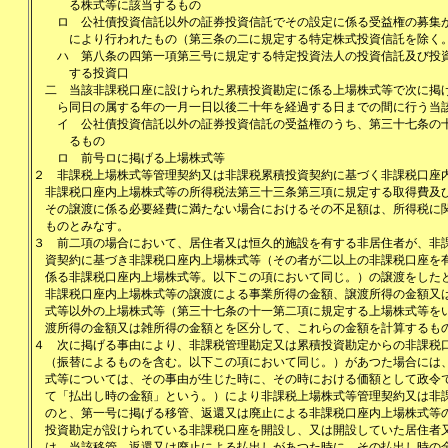
る株式等に該当するもの
ロ
公社債投資信託以外の証券投資信託でその設定に係る受益権の募集
により行われたもの（第三条の二に規定する特定株式投資信託を除く
ハ
第八条の四第一項第三号に規定する特定投資法人の投資信託及び投
する投資口
二
当該非課税口座に設けられた累積投資勘定に係る上場株式等で次に掲
ら同日の属する年の一月一日以後二十年を経過する日までの間に行う当
イ
公社債投資信託以外の証券投資信託の受益権のうち、第三十七条の
るもの
ロ
前号ロに掲げる上場株式等
２
非課税上場株式等管理契約又は非課税累積投資契約に基づく非課税口座
非課税口座内上場株式等の所得税法第三十三条第三項に規定する取得費及
その譲渡に係る必要経費に満たない場合におけるその不足額は、所得税に
ものとみなす。
３
前二項の場合において、居住者又は恒久的施設を有する非居住者が、非
資契約に基づき非課税口座内上場株式等（その者が二以上の非課税口座を
係る非課税口座内上場株式等。以下この項において同じ。）の譲渡をした
非課税口座内上場株式等の譲渡による事業所得の金額、譲渡所得の金額又
式等以外の上場株式等（第三十七条の十一第二項に規定する上場株式等を
渡所得の金額又は雑所得の金額とを区分して、これらの金額を計算するも
４
次に掲げる事由により、非課税管理勘定又は累積投資勘定からの非課税
（振替によるものを含む。以下この項において同じ。）があつた場合には
式等については、その事由が生じた時に、その時における価額として政令
て「払出し時の金額」という。）により非課税上場株式等管理契約又は非
のと、第一号に掲げる移管、返還又は廃止による非課税口座内上場株式等
投資勘定が設けられている非課税口座を開設し、又は開設していた居住者
は、当該移管、返還又は廃止による払出しがあつた時に、その払出し時の