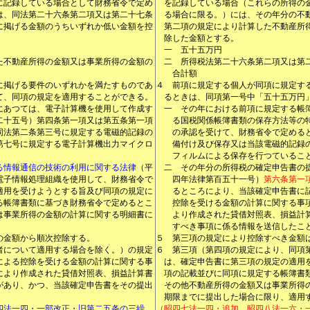
に記録している場合として財務省令で定め
を記録している場合（これらの所得の
は、同法第二十六条第二項又は第二十七条
る場合に限る。）には、その年分の不
に掲げる金額のうちいずれか低い金額を控
第二項の規定により計算した不動産所
除した金額とする。
一
五十五万円
た不動産所得の金額又は事業所得の金額の
二
所得税法第二十六条第二項又は第
合計額
に掲げる要件のいずれかを満たすものであ
４
前項に規定する個人が同項に規定す
て、同項の規定を適用することができる。
るときは、同項第一号中「五十五万円
にあつては、電子計算機を使用して作成す
一
その年における前項に規定する帳
二十五号）第四条第一項又は第五条第一項
る国税関係帳簿書類の保存方法等の
同法第二条第三号に規定する電磁的記録の
の承認を受けて、財務省令で定める
第七号に規定する電子計算機出力マイクロ
備付け及び保存又は当該電磁的記録
フィルムによる保存を行つているこ
る情報通信の技術の利用に関する法律
（平
二
その年分の所得税の確定申告書の
電子情報処理組織を使用して、財務省令で
四年法律第百五十一号）
第六条第一
適用を受けようとする旨及び同項の規定に
るところにより、当該確定申告書に
る帳簿書類に基づき財務省令で定めるとこ
控除を受ける金額の計算に関する事
は事業所得の金額の計算に関する明細書に
より作成された貸借対照表、損益計
すべき事項に係る情報を送信したこ
の金額から順次控除する。
５
第三項の規定により控除すべき金額
者について適用する場合を除く。）の規定
６
第三項（第四項の規定により、同項
による控除を受ける金額の計算に関する事
は、確定申告書に第三項の規定の適用
により作成された貸借対照表、損益計算書
項の記載並びに同項に規定する帳簿書
があり、かつ、当該確定申告書をその提出
その他不動産所得の金額又は事業所得
期限までに提出した場合に限り、適用
四法一四・一部改正・旧第二五条の三繰
（昭四七法一四・追加、昭四八法一六・