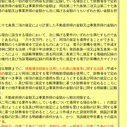
金額に係る一切の取引の内容を詳細に記録している場合として財務省令で定め
動産所得の金額又は事業所得の金額は、同法第二十六条第二項又は第二十七条
得の金額又は事業所得の金額から次に掲げる金額のうちいずれか低い金額を控
二十七条第二項の規定により計算した不動産所得の金額又は事業所得の金額の
る場合に該当する場合において、次に掲げる要件のいずれかを満たすものであ
」とあるのは、「六十五万円」として、同項の規定を適用することができる。
簿書類のうち財務省令で定めるものにあつては、電子計算機を使用して作成す
特例に関する法律（平成十年法律第二十五号）第四条第一項又は第五条第一項
ところにより、当該帳簿書類に係る同法第二条第三号に規定する電磁的記録の
の備付け及び当該電磁的記録の同条第七号に規定する電子計算機出力マイクロ
と。
提出期限までに、
情報通信技術を活用した行政の推進等に関する法律
（平成十
項
の規定により同項に規定する電子情報処理組織を使用して、財務省令で定め
記載すべき事項（前項の規定の適用を受けようとする旨及び同項の規定による
項を含む。）及び前項に規定する帳簿書類に基づき財務省令で定めるところに
算書その他不動産所得の金額又は事業所得の金額の計算に関する明細書に記載
と。
は、不動産所得の金額又は事業所得の金額から順次控除する。
第二号に掲げる要件を満たしている者について適用する場合を除く。）の規定
を受けようとする旨及び同項の規定による控除を受ける金額の計算に関する事
類に基づき財務省令で定めるところにより作成された貸借対照表、損益計算書
の金額の計算に関する明細書の添付があり、かつ、当該確定申告書をその提出
する。
一部改正・旧第二五条の二繰下、平四法一四・一部改正・旧第二五条の三繰