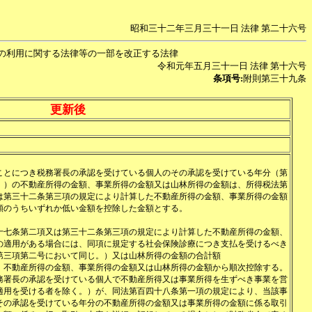
昭和三十二年三月三十一日 法律 第二十六号
の利用に関する法律等の一部を改正する法律
令和元年五月三十一日 法律 第十六号
条項号:
附則第三十九条
更新後
ことにつき税務署長の承認を受けている個人のその承認を受けている年分（第
。）の不動産所得の金額、事業所得の金額又は山林所得の金額は、所得税法第
は第三十二条第三項の規定により計算した不動産所得の金額、事業所得の金額
額のうちいずれか低い金額を控除した金額とする。
十七条第二項又は第三十二条第三項の規定により計算した不動産所得の金額、
の適用がある場合には、同項に規定する社会保険診療につき支払を受けるべき
第三項第二号において同じ。）又は山林所得の金額の合計額
、不動産所得の金額、事業所得の金額又は山林所得の金額から順次控除する。
務署長の承認を受けている個人で不動産所得又は事業所得を生ずべき事業を営
適用を受ける者を除く。）が、同法第百四十八条第一項の規定により、当該事
その承認を受けている年分の不動産所得の金額又は事業所得の金額に係る取引