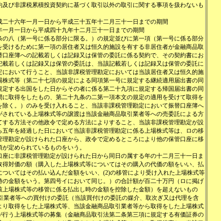
約及び非課税累積投資契約に基づく取引以外の取引に関する事項を扱わないも
成二十六年一月一日から平成三十五年十二月三十一日までの期間
年一月一日から平成四十九年十二月三十一日までの期間
条の八（第一号に係る部分に限る。）の規定並びに第一項（第一号に係る部分
を受けるために第一項の居住者又は恒久的施設を有する非居住者が金融商品取
替口座簿への記載若しくは記録又は保管の委託に係る契約で、その契約書にお
記載若しくは記録又は保管の委託は、当該記載若しくは記録又は保管の委託に
定において行うこと、当該非課税管理勘定においては当該居住者又は恒久的施
場株式等（第二十七項の規定による同項第一号に規定する継続適用届出書の同
規定する出国をした日からその者に係る第二十九項に規定する帰国届出書の同
間に取得をしたもの、第二十九条の二第一項本文の規定の適用を受けて取得を
を除く。）のみを受け入れること、当該非課税管理勘定において振替口座簿へ
がされている上場株式等の譲渡は当該金融商品取引業者等への売委託による方
てする方法その他政令で定める方法によりすること、当該非課税管理勘定が設
ら五年を経過した日において当該非課税管理勘定に係る上場株式等は、ロの移
管理勘定が設けられた口座から、政令で定めるところにより他の保管口座に移
項が定められているものをいう。
口座に非課税管理勘定が設けられた日から同日の属する年の十二月三十一日ま
取得対価の額（購入した上場株式等についてはその購入の代価の額をいい、払
ついてはその払い込んだ金額をいい、(2)の移管により受け入れた上場株式等
時の金額をいう。第四号イにおいて同じ。）の合計額が百二十万円（ロに掲げ
該上場株式等の移管に係る払出し時の金額を控除した金額）を超えないもの
引業者等への買付けの委託（当該買付けの委託の媒介、取次ぎ又は代理を含
より取得をした上場株式等、当該金融商品取引業者等から取得をした上場株式
が行う上場株式等の募集（金融商品取引法第二条第三項に規定する有価証券の