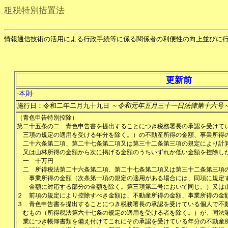
租税特別措置法
情報通信技術の活用による行政手続等に係る関係者の利便性の向上並びに
更新前
-本則-
施行日：令和二年二月九十九日
～令和元年五月三十一日法律第十六号
（青色申告特別控除）
第二十五条の二
青色申告書を提出することにつき税務署長の承認を受けて
三項の規定の適用を受ける年分を除く。）の不動産所得の金額、事業所得
二十六条第二項、第二十七条第二項又は第三十二条第三項の規定により計
又は山林所得の金額から次に掲げる金額のうちいずれか低い金額を控除し
一
十万円
二
所得税法第二十六条第二項、第二十七条第二項又は第三十二条第三項
事業所得の金額（次条第一項の規定の適用がある場合には、同項に規定
金額に対応する部分の金額を除く。第三項第二号において同じ。）又は
２
前項の規定により控除すべき金額は、不動産所得の金額、事業所得の金
３
青色申告書を提出することにつき税務署長の承認を受けている個人で不
むもの（所得税法第六十七条の規定の適用を受ける者を除く。）が、同法
業につき帳簿書類を備え付けてこれにその承認を受けている年分の不動産