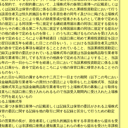
係る契約で、その契約書において、上場株式等の振替口座簿への記載若しくは
しくは記録又は保管の委託に係る口座に設けられた累積投資勘定において行う
当該居住者又は恒久的施設を有する非居住者の同号イ及びロに掲げる上場株式
して取得することにより個人の財産形成が促進されるものとして政令で定める
項の規定による同項第一号に規定する継続適用届出書の同項に規定する提出を
日からその者に係る第二十九項に規定する帰国届出書の同項に規定する提出が
その他の政令で定めるものを除く。）のうち次に掲げるもののみを受け入れる
政令で定めるところにより基準経過日（当該口座に初めて累積投資勘定を設け
の翌日以後五年を経過した日ごとの日をいう。）における当該居住者又は恒久
他の政令で定める事項を確認することとされていること、当該累積投資勘定に
記録又は保管の委託がされている上場株式等の譲渡は当該金融商品取引業者等
品取引業者等に対してする方法その他政令で定める方法によりすること、当該
る年の一月一日から二十年を経過した日において当該累積投資勘定に係る上場
れた口座から、政令で定めるところにより他の保管口座に移管されることその
るものをいう。
られた日から同日の属する年の十二月三十一日までの期間（以下この号におい
該金融商品取引業者等への買付けの委託により取得をした上場株式等、当該金
上場株式等又は当該金融商品取引業者等が行う上場株式等の募集により取得を
後直ちに当該口座に受け入れられるもので当該受入期間内に受け入れた上場株
十万円を超えないもの
める上場株式等
約に基づき振替口座簿への記載若しくは記録又は保管の委託がされる上場株式
保管の委託に関する記録を他の取引に関する記録と区分して行うための勘定
いう。
等の営業所の長が、居住者若しくは恒久的施設を有する非居住者から提出を受
通知書若しくは非課税口座廃止通知書又はこれらの者から提出を受けた非課税