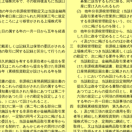
た上場株式等で、その取得後直ちに当該口
募集に該当するものに限る。同
座に受け入れられるもの
他の年分の非課税管理勘定又は当該金融商
(2)
他年分非課税管理勘定（当該
成年者口座に設けられた同項第三号に規定
品取引業者等の営業所に開設さ
るところにより移管がされる上場株式等
する非課税管理勘定をいう。ロ
（ロに掲げるものを除く。）
た日の属する年の一月一日から五年を経過
ロ
他年分非課税管理勘定から、当
した日に政令で定めるところによ
ハ
イ及びロに掲げるもののほか政
記載若しくは記録又は保管の委託がされる
三
非課税管理勘定 非課税上場株式
他の取引に関する記録と区分して行うため
上場株式等につき当該記載若しくは
の勘定で、次に掲げる要件を満たす
恒久的施設を有する非居住者から提出を受
イ
当該勘定は、金融商品取引業者
書又はこれらの者から提出を受けた非課税
けた非課税適用確認書、勘定廃止
各年（累積投資勘定が設けられる年を除
口座簡易開設届出書に記載された
く。）においてのみ設けられるこ
認書の提出、非課税口座簡易開設届出書の
ロ
当該勘定は、当該勘定設定期間
けるこれらの提出がされた日の属する年に
提出又は政令で定める書類の提出
通知書が提出された場合にあつては第二十
あつてはこれらの提出の日とし、
提供があつた日（その勘定を設定しようと
六項の規定により同項の所轄税務
る。）において設けられること。
する年の一月一日前に当該事項の
定並びに第一項（第二号に係る部分に限
四
非課税累積投資契約 第九条の八
的施設を有する非居住者が金融商品取引業
る。）及び前三項の規定の適用を受
住者が、一定額の同号イ又はロに掲げる上
者等と締結した累積投資契約（当該
の委託をし、当該金融商品取引業者等から
場株式等につき、定期的に継続して
約する契約で、あらかじめその買付けの委
取得し、又は当該金融商品取引業者
より取得した上場株式等の振替口座簿への
託又は取得をする上場株式等の銘柄