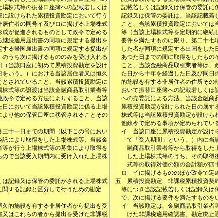
上場株式等の振替口座簿への記載若しくは
記載若しくは記録又は保管の委託に
座に設けられた累積投資勘定において行う
記録又は保管の委託は、当該記載若
非居住者の同号イ及びロに掲げる上場株式
こと、当該累積投資勘定においては
形成が促進されるものとして政令で定める
等（当該上場株式等を定期的に継続
る継続適用届出書の同項に規定する提出を
要件を満たすものに限り、第二十七
定する帰国届出書の同項に規定する提出が
した者が同項に規定する出国をした
）のうち次に掲げるもののみを受け入れる
あつた日までの間に取得をしたもの
日（当該口座に初めて累積投資勘定を設け
こと、当該金融商品取引業者等は、
日をいう。）における当該居住者又は恒久
た日から十年を経過した日及び同日
ととされていること、当該累積投資勘定に
的施設を有する非居住者の住所その
場株式等の譲渡は当該金融商品取引業者等
おいて振替口座簿への記載若しくは
他政令で定める方法によりすること、当該
への売委託による方法、当該金融商
た日において当該累積投資勘定に係る上場
累積投資勘定が設けられた日の属す
により他の保管口座に移管されることその
株式等は当該累積投資勘定が設けら
他政令で定める事項が定められてい
月三十一日までの期間（以下この号におい
イ
当該口座に累積投資勘定が設け
委託により取得をした上場株式等、当該金
て「受入期間」という。）内に当
者等が行う上場株式等の募集により取得を
融商品取引業者等から取得をした
もので当該受入期間内に受け入れた上場株
した上場株式等のうち、その取得
式等の取得対価の額の合計額が四
ロ
イに掲げるもののほか政令で定
くは記録又は保管の委託がされる上場株式
五
累積投資勘定 非課税累積投資契
に関する記録と区分して行うための勘定
等につき当該記載若しくは記録又は
で、次に掲げる要件を満たすものを
恒久的施設を有する非居住者から提出を受
イ
当該勘定は、金融商品取引業者
書又はこれらの者から提出を受けた非課税
けた非課税適用確認書、勘定廃止