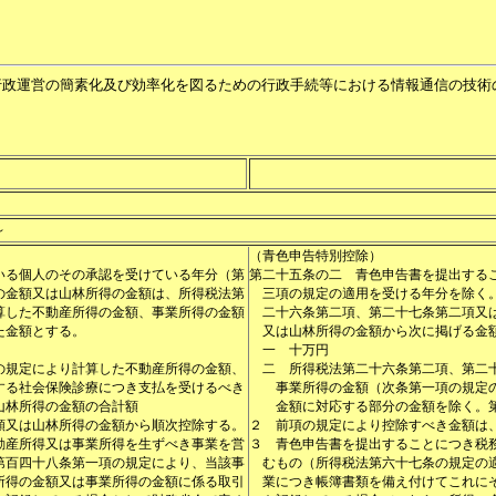
行政運営の簡素化及び効率化を図るための行政手続等における情報通信の技術
～
（青色申告特別控除）
いる個人のその承認を受けている年分（第
第二十五条の二
青色申告書を提出する
の金額又は山林所得の金額は、所得税法第
三項の規定の適用を受ける年分を除く
算した不動産所得の金額、事業所得の金額
二十六条第二項、第二十七条第二項又
た金額とする。
又は山林所得の金額から次に掲げる金
一
十万円
の規定により計算した不動産所得の金額、
二
所得税法第二十六条第二項、第二
する社会保険診療につき支払を受けるべき
事業所得の金額（次条第一項の規定
山林所得の金額の合計額
金額に対応する部分の金額を除く。
額又は山林所得の金額から順次控除する。
２
前項の規定により控除すべき金額は
動産所得又は事業所得を生ずべき事業を営
３
青色申告書を提出することにつき税
第百四十八条第一項の規定により、当該事
むもの（所得税法第六十七条の規定の
所得の金額又は事業所得の金額に係る取引
業につき帳簿書類を備え付けてこれに