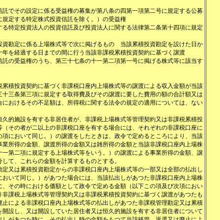
信託でその設定に係る受益権の募集が第八条の四第一項第二号に規定する公募
に規定する特定株式投資信託を除く。）の受益権
する特定投資法人の投資信託及び投資法人に関する法律第二条第十四項に規定
投資勘定に係る上場株式等で次に掲げるもの 当該累積投資勘定を設けた日か
十年を経過する日までの間に行う当該非課税累積投資契約に基づく譲渡
信託の受益権のうち、第三十七条の十一第二項第一号に掲げる株式等に該当す
税累積投資契約に基づく非課税口座内上場株式等の譲渡による収入金額が当該
三十三条第三項に規定する取得費及びその譲渡に要した費用の額の合計額又は
合におけるその不足額は、所得税に関する法令の規定の適用については、ない
恒久的施設を有する非居住者が、非課税上場株式等管理契約又は非課税累積投
等（その者が二以上の非課税口座を有する場合には、それぞれの非課税口座に
の項において同じ。）の譲渡をしたときは、政令で定めるところにより、当該
事業所得の金額、譲渡所得の金額又は雑所得の金額と当該非課税口座内上場株
十一第二項に規定する上場株式等をいう。）の譲渡による事業所得の金額、譲
分して、これらの金額を計算するものとする。
勘定又は累積投資勘定からの非課税口座内上場株式等の一部又は全部の払出し
において同じ。）があつた場合には、当該払出しがあつた非課税口座内上場株
に、その時における価額として政令で定める金額（以下この項及び次項におい
り非課税上場株式等管理契約又は非課税累積投資契約に基づく譲渡があつたも
廃止による非課税口座内上場株式等の払出しがあつた非課税管理勘定又は累積
を開設し、又は開設していた居住者又は恒久的施設を有する非居住者について
出しがあつた時に、その払出し時の金額をもつて当該移管、返還又は廃止によ