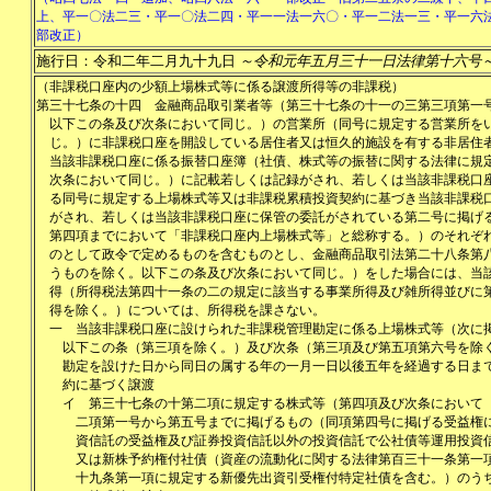
上、平一〇法二三・平一〇法二四・平一一法一六〇・平一二法一三・平一六
部改正）
施行日：令和二年二月九十九日
～令和元年五月三十一日法律第十六号
（非課税口座内の少額上場株式等に係る譲渡所得等の非課税）
第三十七条の十四
金融商品取引業者等（第三十七条の十一の三第三項第一
以下この条及び次条において同じ。）の営業所（同号に規定する営業所を
じ。）に非課税口座を開設している居住者又は恒久的施設を有する非居住
当該非課税口座に係る振替口座簿（社債、株式等の振替に関する法律に規
次条において同じ。）に記載若しくは記録がされ、若しくは当該非課税口
る同号に規定する上場株式等又は非課税累積投資契約に基づき当該非課税
がされ、若しくは当該非課税口座に保管の委託がされている第二号に掲げ
第四項までにおいて「非課税口座内上場株式等」と総称する。）のそれぞ
のとして政令で定めるものを含むものとし、金融商品取引法第二十八条第
うものを除く。以下この条及び次条において同じ。）をした場合には、当
得（所得税法第四十一条の二の規定に該当する事業所得及び雑所得並びに
得を除く。）については、所得税を課さない。
一
当該非課税口座に設けられた非課税管理勘定に係る上場株式等（次に
以下この条（第三項を除く。）及び次条（第三項及び第五項第六号を除
勘定を設けた日から同日の属する年の一月一日以後五年を経過する日ま
約に基づく譲渡
イ
第三十七条の十第二項に規定する株式等（第四項及び次条において
二項第一号から第五号までに掲げるもの（同項第四号に掲げる受益権
資信託の受益権及び証券投資信託以外の投資信託で公社債等運用投資
又は新株予約権付社債（資産の流動化に関する法律第百三十一条第一
十九条第一項に規定する新優先出資引受権付特定社債を含む。）のう