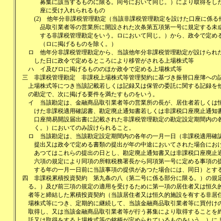
募集に該当するものに限る。同号において同じ。）により取得をし
座に受け入れられるもの
(2)
他年分非課税管理勘定（当該非課税管理勘定を設けた口座に係る
品取引業者等の営業所に開設された次条第五項第一号に規定する未
する非課税管理勘定をいう。ロにおいて同じ。）から、政令で定め
（ロに掲げるものを除く。）
ロ
他年分非課税管理勘定から、当該他年分非課税管理勘定が設けられ
した日に政令で定めるところにより移管がされる上場株式等
ハ
イ及びロに掲げるもののほか政令で定める上場株式等
三
非課税管理勘定 非課税上場株式等管理契約に基づき振替口座簿への
上場株式等につき当該記載若しくは記録又は保管の委託に関する記録を
の勘定で、次に掲げる要件を満たすものをいう。
イ
当該勘定は、金融商品取引業者等の営業所の長が、居住者若しくは
けた非課税適用確認書、勘定廃止通知書若しくは非課税口座廃止通知
口座簡易開設届出書に記載された非課税管理勘定の勘定設定期間内の
く。）においてのみ設けられること。
ロ
当該勘定は、当該勘定設定期間内の各年の一月一日（非課税適用確
提出又は政令で定める書類の提出が年の中途においてされた場合にお
あつてはこれらの提出の日とし、勘定廃止通知書又は非課税口座廃止
六項の規定により同項の所轄税務署長から同項第一号に定める事項の
する年の一月一日前に当該事項の提供があつた場合には、同日）とす
四
非課税累積投資契約 第九条の八（第二号に係る部分に限る。）の規
る。）及び前三項の規定の適用を受けるために第一項の居住者又は恒久
者等と締結した累積投資契約（当該居住者又は恒久的施設を有する非居
場株式等につき、定期的に継続して、当該金融商品取引業者等に買付け
取得し、又は当該金融商品取引業者等が行う募集により取得することを
託又は取得をする上場株式等の銘柄が定められているものをいう。）に