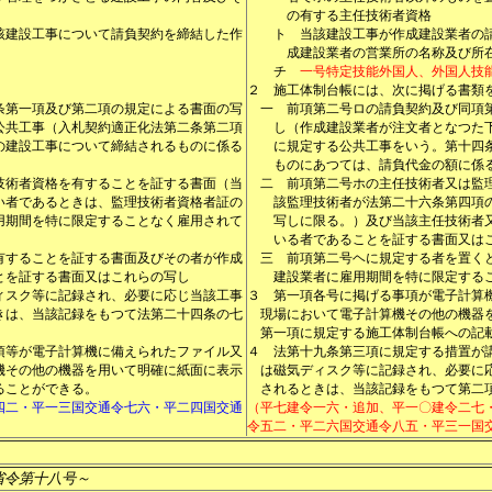
の有する主任技術者資格
該建設工事について請負契約を締結した作
ト
当該建設工事が作成建設業者の
成建設業者の営業所の名称及び所
チ
一号特定技能外国人、外国人技
２
施工体制台帳には、次に掲げる書類
条第一項及び第二項の規定による書面の写
一
前項第二号ロの請負契約及び同項
公共工事（入札契約適正化法第二条第二項
し（作成建設業者が注文者となつた
の建設工事について締結されるものに係る
に規定する公共工事をいう。第十四
ものにあつては、請負代金の額に係
技術者資格を有することを証する書面（当
二
前項第二号ホの主任技術者又は監
い者であるときは、監理技術者資格者証の
該監理技術者が法第二十六条第四項
用期間を特に限定することなく雇用されて
写しに限る。）及び当該主任技術者
いる者であることを証する書面又は
有することを証する書面及びその者が作成
三
前項第二号ヘに規定する者を置く
とを証する書面又はこれらの写し
建設業者に雇用期間を特に限定する
ィスク等に記録され、必要に応じ当該工事
３
第一項各号に掲げる事項が電子計算
きは、当該記録をもつて法第二十四条の七
現場において電子計算機その他の機器
第一項に規定する施工体制台帳への記
項等が電子計算機に備えられたファイル又
４
法第十九条第三項に規定する措置が
機その他の機器を用いて明確に紙面に表示
は磁気ディスク等に記録され、必要に
ることができる。
されるときは、当該記録をもつて第二
四二・平一三国交通令七六・平二四国交通
（平七建令一六・追加、平一〇建令二七
令五二・平二六国交通令八五・平三一国
省令第十八号～