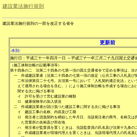
建設業法施行規則
建設業法施行規則の一部を改正する省令
更新前
-本則-
施行日：平成三十一年四月一日
～平成三十一年三月二十九日国土交通
（施工体制台帳の記載事項等）
第十四条の二
法第二十四条の七第一項の国土交通省令で定める事項は、次
一
作成建設業者（法第二十四条の七第一項の規定（公共工事の入札及び
二年法律第百二十七号。次項第一号において「入札契約適正化法」とい
えて適用される場合を含む。）により施工体制台帳を作成する場合にお
関する次に掲げる事項
イ
許可を受けて営む建設業の種類
ロ
健康保険等の加入状況
二
作成建設業者が請け負つた建設工事に関する次に掲げる事項
イ
建設工事の名称、内容及び工期
ロ
発注者と請負契約を締結した年月日、当該発注者の商号、名称又は
た営業所の名称及び所在地
ハ
発注者が監督員を置くときは、当該監督員の氏名及び法第十九条の
ニ
作成建設業者が現場代理人を置くときは、当該現場代理人の氏名及