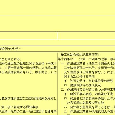
省令第十八号～
（施工体制台帳の記載事項等）
のとおりとする。
第十四条の二
法第二十四条の七第一項
契約の適正化の促進に関する法律（平成十
一
作成建設業者（法第二十四条の七
う。）第十五条第一項の規定により読み替
二年法律第百二十七号。次項第一号
ける当該建設業者をいう。以下同じ。）に
えて適用される場合を含む。）によ
関する次に掲げる事項
イ
許可を受けて営む建設業の種類
ロ
健康保険等の加入状況
二
作成建設業者が請け負つた建設工
イ
建設工事の名称、内容及び工期
氏名及び住所並びに当該請負契約を締結し
ロ
発注者と請負契約を締結した年
た営業所の名称及び所在地
二第二項に規定する通知事項
ハ
発注者が監督員を置くときは、
び法第十九条の二第一項に規定する通知事
ニ
作成建設業者が現場代理人を置