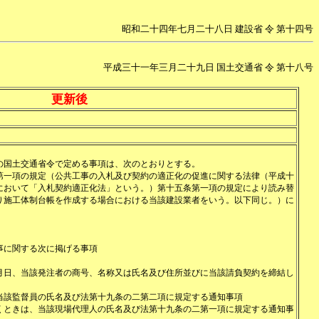
昭和二十四年七月二十八日 建設省 令 第十四号
平成三十一年三月二十九日 国土交通省 令 第十八号
更新後
の国土交通省令で定める事項は、次のとおりとする。
第一項の規定（公共工事の入札及び契約の適正化の促進に関する法律（平成十
において「入札契約適正化法」という。）第十五条第一項の規定により読み替
り施工体制台帳を作成する場合における当該建設業者をいう。以下同じ。）に
事に関する次に掲げる事項
月日、当該発注者の商号、名称又は氏名及び住所並びに当該請負契約を締結し
当該監督員の氏名及び法第十九条の二第二項に規定する通知事項
くときは、当該現場代理人の氏名及び法第十九条の二第一項に規定する通知事