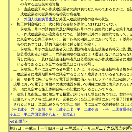
の有する主任技術者資格
ト
当該建設工事が作成建設業者の請け負わせたものであるときは、当
成建設業者の営業所の名称及び所在地
チ
外国人技能実習生
及び外国人建設就労者の従事の状況
２
施工体制台帳には、次に掲げる書類を添付しなければならない。
一
前項第二号ロの請負契約及び同項第四号ロの下請契約に係る法第十九
し（作成建設業者が注文者となつた下請契約以外の下請契約であって、
に規定する公共工事をいう。第十四条の四第三項において同じ。）以外
ものにあつては、請負代金の額に係る部分を除く。）
二
前項第二号ホの主任技術者又は監理技術者が主任技術者資格又は監理
該監理技術者が法第二十六条第四項の規定により選任しなければならな
写しに限る。）及び当該主任技術者又は監理技術者が作成建設業者に雇
いる者であることを証する書面又はこれらの写し
三
前項第二号ヘに規定する者を置くときは、その者が主任技術者資格を
建設業者に雇用期間を特に限定することなく雇用されている者であるこ
３
第一項各号に掲げる事項が電子計算機に備えられたファイル又は磁気デ
現場において電子計算機その他の機器を用いて明確に紙面に表示されると
第一項に規定する施工体制台帳への記載に代えることができる。
４
法第十九条第三項に規定する措置が講じられた場合にあつては、契約事
は磁気ディスク等に記録され、必要に応じ当該工事現場において電子計算
されるときは、当該記録をもつて第二項第一号に規定する添付書類に代え
（平七建令一六・追加、平一〇建令二七・平一二建令四一・平一三国交通令
令五二・平二六国交通令八五・一部改正）
-改正附則-
施行日：平成三十一年四月一日
～平成三十一年三月二十九日国土交通