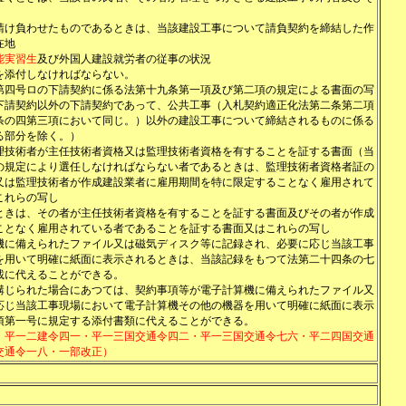
請け負わせたものであるときは、当該建設工事について請負契約を締結した作
在地
能実習生
及び外国人建設就労者の従事の状況
を添付しなければならない。
第四号ロの下請契約に係る法第十九条第一項及び第二項の規定による書面の写
下請契約以外の下請契約であって、公共工事（入札契約適正化法第二条第二項
条の四第三項において同じ。）以外の建設工事について締結されるものに係る
る部分を除く。）
理技術者が主任技術者資格又は監理技術者資格を有することを証する書面（当
の規定により選任しなければならない者であるときは、監理技術者資格者証の
又は監理技術者が作成建設業者に雇用期間を特に限定することなく雇用されて
これらの写し
ときは、その者が主任技術者資格を有することを証する書面及びその者が作成
ことなく雇用されている者であることを証する書面又はこれらの写し
機に備えられたファイル又は磁気ディスク等に記録され、必要に応じ当該工事
を用いて明確に紙面に表示されるときは、当該記録をもつて法第二十四条の七
載に代えることができる。
講じられた場合にあつては、契約事項等が電子計算機に備えられたファイル又
応じ当該工事現場において電子計算機その他の機器を用いて明確に紙面に表示
項第一号に規定する添付書類に代えることができる。
・平一二建令四一・平一三国交通令四二・平一三国交通令七六・平二四国交通
交通令一八・一部改正）