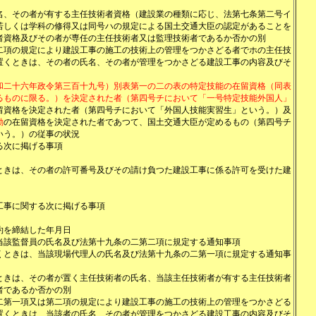
名、その者が有する主任技術者資格（建設業の種類に応じ、法第七条第二号イ
若しくは学科の修得又は同号ハの規定による国土交通大臣の認定があることを
者資格及びその者が専任の主任技術者又は監理技術者であるか否かの別
二項の規定により建設工事の施工の技術上の管理をつかさどる者でホの主任技
置くときは、その者の氏名、その者が管理をつかさどる建設工事の内容及びそ
和二十六年政令第三百十九号）別表第一の二の表の特定技能の在留資格（同表
るものに限る。）を決定された者（第四号チにおいて「一号特定技能外国人」
留資格を決定された者（第四号チにおいて「外国人技能実習生」という。）及
動
の在留資格を決定された者であつて、国土交通大臣が定めるもの（第四号チ
いう。）の従事の状況
る次に掲げる事項
ときは、その者の許可番号及びその請け負つた建設工事に係る許可を受けた建
工事に関する次に掲げる事項
約を締結した年月日
当該監督員の氏名及び法第十九条の二第二項に規定する通知事項
くときは、当該現場代理人の氏名及び法第十九条の二第一項に規定する通知事
ときは、その者が置く主任技術者の氏名、当該主任技術者が有する主任技術者
者であるか否かの別
二第一項又は第二項の規定により建設工事の施工の技術上の管理をつかさどる
置くときは、当該者の氏名、その者が管理をつかさどる建設工事の内容及びそ