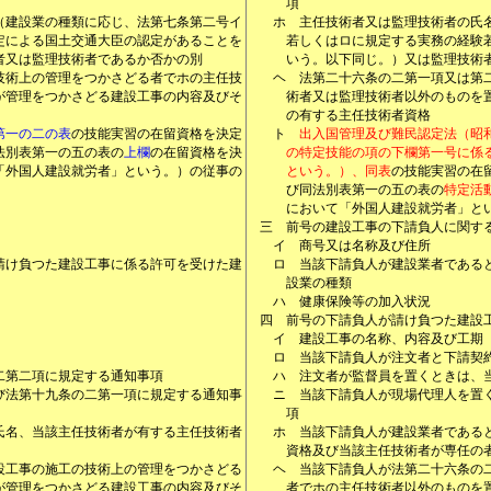
項
（建設業の種類に応じ、法第七条第二号イ
ホ
主任技術者又は監理技術者の氏
定による国土交通大臣の認定があることを
若しくはロに規定する実務の経験
者又は監理技術者であるか否かの別
いう。以下同じ。）又は監理技術
技術上の管理をつかさどる者でホの主任技
ヘ
法第二十六条の二第一項又は第
が管理をつかさどる建設工事の内容及びそ
術者又は監理技術者以外のものを
の有する主任技術者資格
第一の二の表
の技能実習の在留資格を決定
ト
出入国管理及び難民認定法（昭
法別表第一の五の表の
上欄
の在留資格を決
の特定技能の項の下欄第一号に係
「外国人建設就労者」という。）の従事の
という。）、同表
の技能実習の在
び同法別表第一の五の表の
特定活
において「外国人建設就労者」と
三
前号の建設工事の下請負人に関す
イ
商号又は名称及び住所
請け負つた建設工事に係る許可を受けた建
ロ
当該下請負人が建設業者である
設業の種類
ハ
健康保険等の加入状況
四
前号の下請負人が請け負つた建設
イ
建設工事の名称、内容及び工期
ロ
当該下請負人が注文者と下請契
二第二項に規定する通知事項
ハ
注文者が監督員を置くときは、
び法第十九条の二第一項に規定する通知事
ニ
当該下請負人が現場代理人を置
項
氏名、当該主任技術者が有する主任技術者
ホ
当該下請負人が建設業者である
資格及び当該主任技術者が専任の
設工事の施工の技術上の管理をつかさどる
ヘ
当該下請負人が法第二十六条の
が管理をつかさどる建設工事の内容及びそ
者でホの主任技術者以外のものを