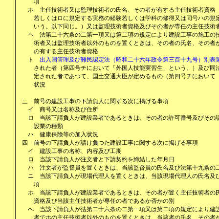
項
ホ
主任技術者又は監理技術者の氏名、その者が有する主任技術者資格
若しくはロに規定する実務の経験若しくは学科の修得又は同号ハの規
いう。以下同じ。）又は監理技術者資格及びその者が専任の主任技術
ヘ
法第二十六条の二第一項又は第二項の規定により建設工事の施工の
術者又は監理技術者以外のものを置くときは、その者の氏名、その者
の有する主任技術者資格
ト
出入国管理及び難民認定法（昭和二十六年政令第三百十九号）別表
された者（第四号チにおいて「外国人技能実習生」という。）及び同
定された者であつて、国土交通大臣が定めるもの（第四号チにおいて
状況
三
前号の建設工事の下請負人に関する次に掲げる事項
イ
商号又は名称及び住所
ロ
当該下請負人が建設業者であるときは、その者の許可番号及びその
設業の種類
ハ
健康保険等の加入状況
四
前号の下請負人が請け負つた建設工事に関する次に掲げる事項
イ
建設工事の名称、内容及び工期
ロ
当該下請負人が注文者と下請契約を締結した年月日
ハ
注文者が監督員を置くときは、当該監督員の氏名及び法第十九条の
ニ
当該下請負人が現場代理人を置くときは、当該現場代理人の氏名及
項
ホ
当該下請負人が建設業者であるときは、その者が置く主任技術者の
資格及び当該主任技術者が専任の者であるか否かの別
ヘ
当該下請負人が法第二十六条の二第一項又は第二項の規定により建
者でホの主任技術者以外のものを置くときは、当該者の氏名、その者