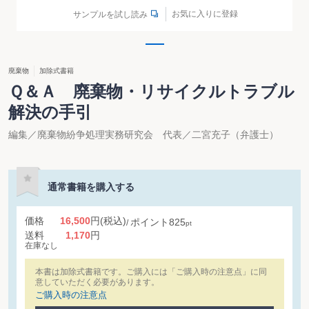
お気に入りに登録
サンプルを試し読み
廃棄物
加除式書籍
Ｑ＆Ａ 廃棄物・リサイクルトラブル
解決の手引
編集／廃棄物紛争処理実務研究会 代表／二宮充子（弁護士）
通常書籍を購入する
価格
16,500
円
(税込)
ポイント
825
pt
送料
1,170
円
在庫なし
本書は加除式書籍です。ご購入には「ご購入時の注意点」に同
意していただく必要があります。
ご購入時の注意点