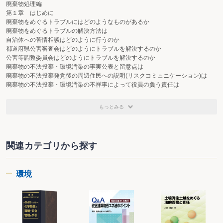
廃棄物処理編
第１章 はじめに
廃棄物をめぐるトラブルにはどのようなものがあるか
廃棄物をめぐるトラブルの解決方法は
自治体への苦情相談はどのように行うのか
都道府県公害審査会はどのようにトラブルを解決するのか
公害等調整委員会はどのようにトラブルを解決するのか
廃棄物の不法投棄・環境汚染の事実公表と留意点は
廃棄物の不法投棄発覚後の周辺住民への説明(リスクコミュニケーション)は
廃棄物の不法投棄・環境汚染の不祥事によって役員の負う責任は
盛土による土石流災害を受けた規制の動向は
公害防止協定に法的拘束力はあるのか
もっとみる
「廃棄物」の定義は
廃棄物か否かの判断基準は
機密情報が含まれた文書やデータを処分するには
特別管理廃棄物とは
関連カテゴリから探す
特定有害産業廃棄物とは
PFASとは
SDGsとは
環境
刑法の改正による影響とは
持続可能な窒素管理に関する行動計画とは
第２章 産業廃棄物の処理をめぐるトラブル
第１ 排出等に関するもの
（廃棄物）
「専ら再生利用の目的となる産業廃棄物」とは