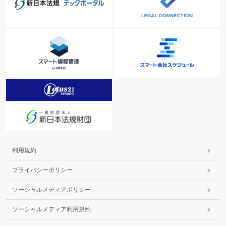
収集運搬業の許可を取得しなければならないか
中間処理業者が処分後に生じた残さ物を自ら運搬する場合は収集運搬業の許可
が必要か
商品納入後に梱包材を引き取る場合は収集運搬業の許可が必要か
複数の廃棄物を1台の車両で収集運搬することは可能か
産業廃棄物を処分場に搬入できないために一定期間保管しておくことは違法か
輸出できない廃プラスチックの処理はどのように行えばよいか
産業廃棄物を発注者の所有地に仮置きしたら
他人に名義を貸して産業廃棄物処理業を行わせたら
事業停止命令を受けている期間中に事業を再開したら
産業廃棄物処理業者が事業の廃止等の届出を怠ったら
産業廃棄物処理業者が帳簿の保存を怠ったら
産業廃棄物を積載したまま日本各地の海域を転々漂流する船舶に対する県の行
政指導は適正か
産業廃棄物を利用して土地改良工事を行う事業者に対する県の行政指導は適正
か
最終処分場の許可容量を超えている産業廃棄物を受け入れて山積みにしたた
利用規約
め、支障の除去の措置命令が出されたら
安定型最終処分場に搬入できない産業廃棄物とは
プライバシーポリシー
県外から産業廃棄物を搬入する場合、届出は必要なのか
再資源化高度化法の特定産業廃棄物処分業者とは
ソーシャルメディアポリシー
（委託契約）
廃棄物の処理は許可業者に委託していれば、処理業者に任せきりにしてよいか
ソーシャルメディア利用規約
廃棄物処理業者の処理施設の現地確認を行わずに委託契約を締結してよいか
解体工事と廃棄物処理を同一業者に一括委託したら