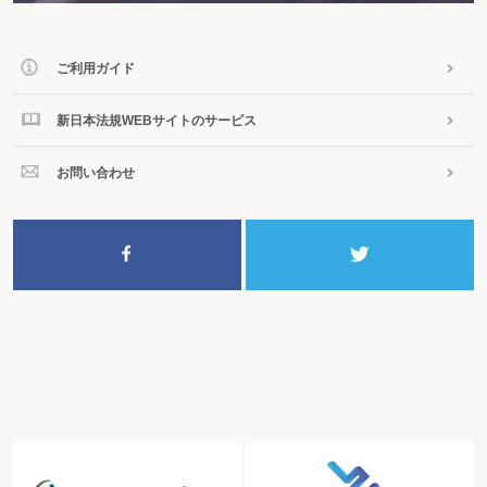
きるか
有償で売却された産業廃棄物を業として運搬するには許可が必要か(引受者から
委託された場合)
廃棄物収集運搬業の許可が必要か判断する際の輸送費の取扱いは
ご利用ガイド
使用後の廃液を回収することを踏まえて、その処理費用相当額を加えた販売契
約を結んでいる場合、処理業の許可は必要か
新日本法規WEBサイトのサービス
産業廃棄物処理施設の処理能力の変更を理由に事業の許可取消しを求めること
ができるか
稼働時間を延長して焼却処分を行ったら
お問い合わせ
産業廃棄物の広域的なリサイクル等の推進のための許可の特例は
広域認定制度で対象となる産業廃棄物は
広域認定制度に係る変更の申請は
広域認定制度の認定を受けた者の報告徴収・立入検査とは
許可を受けずに廃棄物処理業を行い、廃棄物処理施設を設置できる場合は
受け入れ基準を満足しない木くずかどうか判断する際、廃棄物処理法上の許可
は必要か
（収集・運搬・処分）
許可を受けていない者が産業廃棄物の処理を受託したら
廃棄物を運搬する際の荷崩れを防ぐには
船内廃棄物を運搬するには
船舶等から生ずる廃棄物の取扱いは
船舶廃油の処理に適用される法律は
船舶廃油の収集運搬に適用される法律は
許可なく廃タイヤを収集・運搬したら
一般的には有償で取引が行われていない廃油を回収する場合でも、産業廃棄物