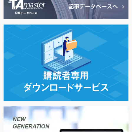
太陽光発電設備は誰が排出事業者となるか
下請業者が建設現場に建設廃棄物を保管する場合、誰が排出事業者とみなされ
るのか
第２ 処理業者に関するもの
（許 可）
リサイクルを目的とする産業廃棄物のみを収集・運搬等する者も産業廃棄物処
理業の許可が必要か
許可申請書において提出する書類を省略できる場合とは
原料としての使用を目的とする産業廃棄物の運搬業者および処理業者は許可を
要するか
「指定制度・認定制度で許可が要らない」という業者は認められているか
「熱回収施設設置者認定制度」の認定を受けるとどのようなメリットがあるか
産業廃棄物の処理についての試験研究を行う場合は、処理業の許可はいるのか
変更許可を受けずに取扱数量の変更や処分場の増設を行ったら
許可を受けずに事業の範囲を変更したら
収集運搬業の許可を受けずに産業廃棄物の保管・積替えの作業のみを行ったら
産業廃棄物のコンテナ輸送中の積替え、保管場所の提供は、収集運搬業の許可
が必要か
産業廃棄物収集運搬業許可における登録車両の条件とは
産業廃棄物処理業の許可を他県で取得する場合は
無許可で収集運搬業を行った業者が、他県で無許可で収集事業範囲を変更した
ときの罪は
産業廃棄物処理許可事業者が合併したら
排出事業者が産業廃棄物を処理させる目的で設立した子会社は、廃棄物処理業