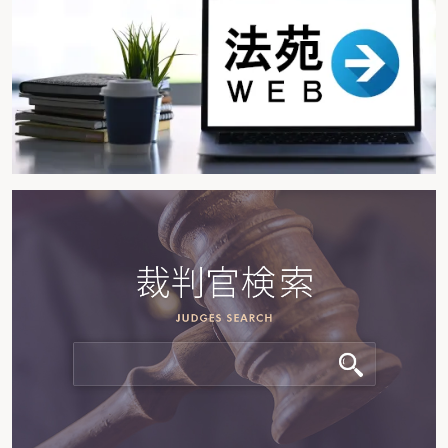
の許可が必要か
「機械選別行為」は収集運搬業の許可のみでよいか
自治体が産業廃棄物処理業の許可手続の処分を留保している場合は
産業廃棄物処理業の許可申請に対する処分の留保による損害の賠償を求めるこ
とはできるか
許可申請に当たって、排出事業者との委託契約書等の添付を拒否したら
運搬施設・運搬能力を保有しない業者から運搬業の許可申請があったときは
産業廃棄物処理業の許可更新手続中に有効期限が過ぎたら
会社の役員が逮捕されてしまったら
違法行為をした役員が欠格要件に該当した場合、辞任した後でも事業所は処分
を受けなければならないか
成年被後見人等になった場合の廃棄物処理業の許可は
債務超過に陥ったことを理由に産業廃棄物処理業の許可を取り消すことはでき
るか
故障が心配される老朽化した施設で産業廃棄物の処理を継続したら
受託した産業廃棄物の処理が困難になった場合の通知制度とは
優良産廃処理業者認定制度とは
許可更新期限前の優良認定の付与の特例は
自治体が行った行政指導が違法であった場合の救済方法
処分業者が許可後に施設の設置予定地の借地契約を解除されたら
産業廃棄物撤去等の措置命令に違反したことを理由に許可取消処分を行えるか
「不正又は不誠実な行為をするおそれがある」とは、どのような場合か
産業廃棄物処理業の許可取消処分につき執行停止を求めてきたら
近隣住民は産業廃棄物処理業の許可取消しを求めることができるか
周辺住民は、産業廃棄物の処分業の許可処分の差止め訴訟を提起することがで