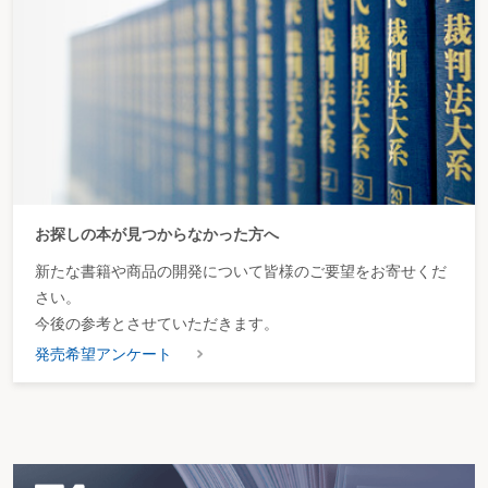
産業廃棄物を自ら処分する排出事業者が帳簿の保存を怠ったら
産業廃棄物を自ら処分する排出事業者が処理責任者を設置しなかったら
産業廃棄物の分析証明を怠った場合は
産業廃棄物に分類される試薬を、少量であることを理由に産業廃棄物として処
理しなかったら
最終処分場が閉鎖された後に掘削工事が行われる場合、工事に伴って生ずる廃
棄物の排出者は
埋立処分実施者が排出事業者に建設混合廃棄物の分別を指導することは可能か
排出事業者が地盤の低い土地に産業廃棄物を投入する行為は埋立処分にあたる
のか
建物内の残置物の処分を含めて建物の解体工事を請け負ったら
協力会社が残材を持ち帰ったら
お探しの本が見つからなかった方へ
テナントビルから排出される産業廃棄物の処理
新たな書籍や商品の開発について皆様のご要望をお寄せくだ
コンビニの排出物の処理
廃せき柱の適正処理とは
さい。
返品されたエアゾール製品を廃棄処理する場合は
今後の参考とさせていただきます。
廃棄製品の不正転売や不法投棄を防止するため、排出事業者が注意する点は
積替え保管場所への持込みは可能か
発売希望アンケート
産業廃棄物を事業場の外で何の報告もなしに自ら保管したら
自社から発生した産業廃棄物を自社内に保管する場合は
条例による産廃税は支払わなければならないか
不法投棄や違法な搬入による場合にも産廃税がかかるのか
廃棄物処理法25条6号にいう、「他人に委託した」の意義は
過積載を強要する荷主の行政処分とは
お祭りやイベントで不法投棄されたごみの撤去責任は誰か