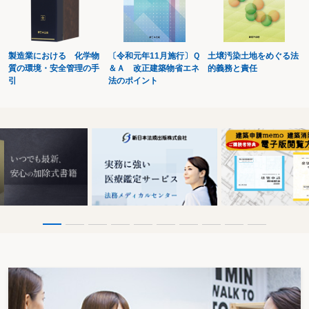
産業廃棄物に分類されるごみを家庭ごみと一緒に出しているが、違法か
有償売却できないものでの宅地造成は廃棄物の埋立処分となるか
有価物に加工すれば廃棄物として処理しなくてよいか
廃被覆電線は有価物か
製造業における 化学物
〔令和元年11月施行〕Ｑ
土壌汚染土地をめぐる法
ビルの解体工事から出る廃棄物をすべて産業廃棄物として処理してよいか
質の環境・安全管理の手
＆Ａ 改正建築物省エネ
的義務と責任
家屋等の取壊しによって出る廃木材は産業廃棄物か
引
法のポイント
建設工事から発生する廃木材を有価物とする場合は
イベント等で発生するコンパネや角材は産業廃棄物か
物品賃貸業（レンタル業）のために利用していた木製パレットは産業廃棄物か
木くずの「自ら利用」とは
古い墓を産業廃棄物として処理することはできるか
動物霊園事業における動物の死体・焼骨は産業廃棄物か
掘削工事から出る土砂は廃棄物か
建設汚泥処理物は産業廃棄物にあたるか
産業廃棄物として処理する汚泥に混合物が含まれている場合は
建設発生土の処分の責任は
産業廃棄物の中に処理不適合物が混入していた場合の処理業者の対応は
「おから」は産業廃棄物にあたるか
食品残さ類がバイオマス原料等の有価物とされる場合は
鉄鋼スラグは産業廃棄物にあたるか
使用済プラスチックは産業廃棄物にあたるか
社員スポーツ大会で支給した弁当の殻は産業廃棄物か
有償で輸出される廃液は有価物か
無断で転貸した土地に産業廃棄物を不法に投棄されたら誰が撤去するのか
再資源化を行う施設がなかったら