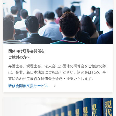
倉庫に保管している製品を廃棄する場合、誰が排出事業者となるのか
収集運搬費と相殺ゼロの場合は産業廃棄物に該当するか
同一敷地内に複数の企業がある場合、グループごとに産業廃棄物処理計画を提
出しなければならないか
産業廃棄物処理業者がした違法行為について排出事業者も責任を負うのか
産業廃棄物処理業者がした違法行為について排出事業者はどのような責任を負
うのか
産業廃棄物処理業者から処理困難通知を受けた場合、排出事業者はどうしなけ
ればならないか
産業廃棄物処理業者が操業を停止したら
処理を委託した産業廃棄物に異物が混入していたら
団体向け研修会開催を
廃棄物処理の委託に係る情報提供の仕方は
ご検討の方へ
廃棄物情報の信頼性を高めるには
同一の場所から搬出される廃棄物に排出者が二者以上いる場合の排出者の責任
弁護士会、税理士会、法人会ほか団体の研修会をご検討の際
は
は、是非、新日本法規にご相談ください。講師をはじめ、事
産業廃棄物を処分業者へ排出する際、立ち会わなければならないか
建設元請業者が産業廃棄物処理業者に委託せずに、協力会社が産業廃棄物を運
業に合わせて最適な研修会を企画・提案いたします。
んだら
研修会開催支援サービス
委託した産業廃棄物処理業者が無許可業者に再委託した場合の排出事業者の責
任は
委託した産業廃棄物処理業者に無断で再委託された場合の対応は
中間処理業者とそれを再委託した業者が無許可であった場合、排出事業者も責
任を問われるか
産業廃棄物を有価物に加工する場合の処理は許可のない業者に委託しても問題
はないか