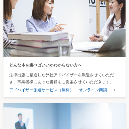
ビニールハウスは産業廃棄物か
ワックス剥離剤汚水は産業廃棄物か
廃クーラント液や油の付着した軍手は産業廃棄物のどの種類か
プラスチック繊維を使用した制服を廃棄するとき、産業廃棄物のどの種類で廃
棄するべきか
畜産廃棄物はどのように廃棄するべきか
家畜伝染病に感染、あるいは感染したおそれのある野生動物の処分は
住宅用太陽光発電設備はどのように廃棄すべきか
元請業者が破産し、建設廃棄物が現場に放置されているとき、誰が排出事業者
となるか
いわゆる脱水ケーキは産業廃棄物か
廃棄物を有価物として取引したが、運搬費が取引価格を上回ったときは
どんな本を選べばいいかわからない方へ
（排出事業者）
許可を受けていない者に産業廃棄物の処理を委託してしまったら
法律出版に精通した弊社アドバイザーを派遣させていただ
産業廃棄物処理業許可証の確認のポイントは
産業廃棄物の運搬等に関する委託基準に従うことができなかったら
き、事業者様にあった書籍をご提案させていただきます。
委託先の業者が無許可だった場合の責任は
アドバイザー派遣サービス（無料）
オンライン商談
排出事業者が果たすべき責務は
有害物質や汚水・廃液を排出する特定施設を設置する者の責任は
排出事業者が劇物の混入した産業廃棄物を誤って廃棄してしまった場合
耐火れんがを「れんがくず」の一部として投棄し続けたら
廃棄物が適正に処理されているかどうかを直接訪問して確認しなかったら
「下取り行為」をした場合、販売事業者が排出事業者となるのか
設備のメンテナンス時に発生した廃棄物は誰が排出事業者となるのか
清掃業者が清掃を行った後に発生した廃棄物は誰が排出事業者となるのか