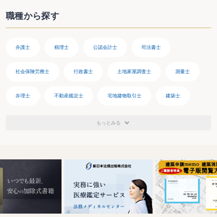
職種から探す
弁護士
税理士
公認会計士
司法書士
社会保険労務士
行政書士
土地家屋調査士
測量士
弁理士
不動産鑑定士
宅地建物取引士
建築士
医師
歯科医師
薬剤師
看護師
獣医師
もっとみる
栄養士
保育士
社会福祉士
介護福祉士
裁判官
国税専門官
登記官
警察官
消防職員
教員
議員
公証人