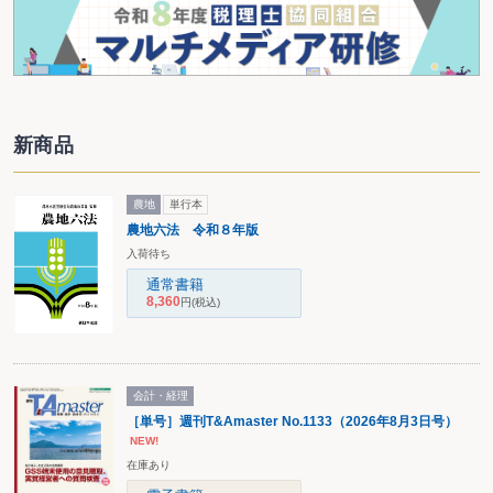
新商品
農地
単行本
農地六法 令和８年版
入荷待ち
通常書籍
8,360
円
(税込)
会計・経理
［単号］週刊T&Amaster No.1133（2026年8月3日号）
NEW!
在庫あり