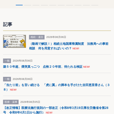
記事
相続・遺言
2026年08月06日
（動画で解説！）相続土地国庫帰属制度 法務局への事前
相談 何を用意すればいいの？
NEW!
一般
2026年08月06日
築５０年超、煙突真っ二つ 点検２０年前、待たれる検証
NEW!
一般
2026年08月06日
「当たり前」を言い続ける 「虎に翼」の脚本を手がけた吉田恵里香さん（３
８）
NEW!
医療・薬事
2026年08月05日
【改正情報】医療法施行規則の一部改正（令和8年3月19日厚生労働省令第28
号 令和8年4月1日から施行）
NEW!