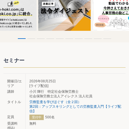
セミナー
開催日/エ
2026年08月25日
リア
[ライブ配信]
講師
小川 輝行 特定社会保険労務士
社会保険労務士法人アイレクス 法人社員
タイトル
労務監査を学びほぐす（全２回）
第2回：アップスキリングとしての労務監査入門【ライブ配
信】
定員
500名
受付中
受講料
無料
(税込)