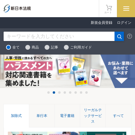
カート
新規会員登録
ログイン
全て
商品
記事
ご利用ガイド
リーガルテ
単行本
電子書籍
ックサービ
すべて
加除式
ス