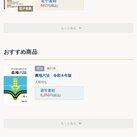
電子書籍
687
円
(税込)
もっとみる
おすすめ商品
農地
単行本
農地六法 令和８年版
入荷待ち
通常書籍
8,360
円
(税込)
もっとみる