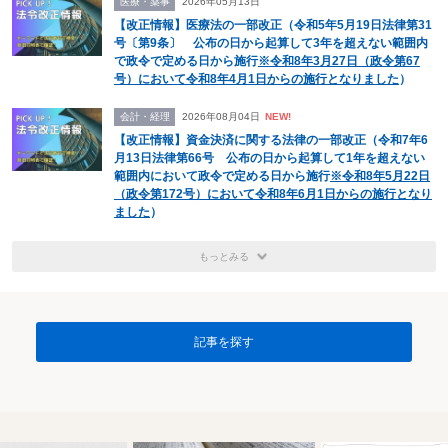
医療・薬事
2026年05月13日
【改正情報】医療法の一部改正（令和5年5月19日法律第31
号〔第9条〕 公布の日から起算して3年を超えない範囲内
で政令で定める日から施行
※令和8年3月27日（政令第67
号）において令和8年4月1日からの施行となりました
）
会計・経理
2026年08月04日
NEW!
【改正情報】資金決済に関する法律の一部改正（令和7年6
月13日法律第66号 公布の日から起算して1年を超えない
範囲内において政令で定める日から施行
※令和8年5月22日
（政令第172号）において令和8年6月1日からの施行となり
ました
）
もっとみる
記事を探す