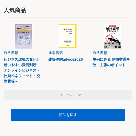
人気商品
通常書籍
通常書籍
通常書籍
ビジネス環境の変化と
建築消防advice2026
事例にみる 物損交通事
迷いやすい費目判断－
故 主張のポイント
オンラインビジネス・
社員ベネフィット・交
際費等－
もっとみる
商品を探す