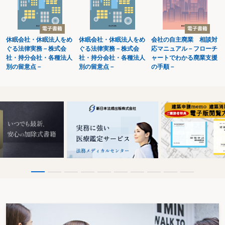
求職者の秘密の保護は
従業員の採用方法は
外国人従業員の採用方法は
中途採用を行うときは
休眠会社・休眠法人をめ
休眠会社・休眠法人をめ
会社の自主廃業 相談対
リファラル採用を行うときは
ぐる法律実務－株式会
ぐる法律実務－株式会
応マニュアル－フローチ
転職者の採用をするに当たりリファレンスチェック(前職の情報問合せ)を行う
社・持分会社・各種法人
社・持分会社・各種法人
ャートでわかる廃業支援
ときは
別の留意点－
別の留意点－
の手順－
採用の内定とその取消しは
インターンシップ(就業体験)実施時の留意点は
採用内定後に精神疾患にかかったことを理由として内定を取り消すことができ
るか
不採用者への対応は
採用内定者が辞退したときは
採用内定者を囲い込むために、他社の内定を辞退させることはできるか
採用内定者が行方不明になったときは
採用の際に提出させる書類は
採用時に精神疾患の既往歴を申告させることができるか
採用時に反社会的勢力との関係がないか調べてもよいか
入社前研修に賃金の支払は必要か
研修終了後に退職する場合の研修費用の返還とは
身元保証とその限度は
試用期間の定め方は
試用期間中の解雇は可能か
業務成績を上げない場合は解雇するという条件付きで採用することは可能か
外国人転職者の雇入れ