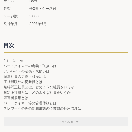
サイズ
B5判
巻数
全2巻・ケース付
ページ数
3,060
発行年月
2008年6月
目次
§１ はじめに
パートタイマーの定義・取扱いは
アルバイトの定義・取扱いは
派遣社員の定義・取扱いは
正社員以外の従業員とは
短時間正社員とは、どのような社員をいうか
限定正社員とは、どのような社員をいうか
障害者雇用とは
パートタイマー等の管理体制とは
テレワークのみの勤務形態の従業員の雇用管理は
同一労働同一賃金とは
パートタイマー・契約社員から労働条件と職務内容は正社員と同じなのになぜ
もっとみる
賃金は低いのかと言われたとき
同一労働同一賃金における不合理な待遇差の判断基準は