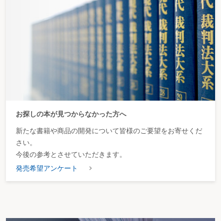
時間分だけ代休を与えることができるか
割増賃金の支給対象者は
割増賃金の計算方法は
就業時間外に従業員が自主学習をした場合、割増賃金を支払わなければならな
いか
就業時間外の社内行事に対して残業代を支払わなければならないか
宿直勤務中に緊急で通常業務を行った場合、割増賃金を支払わなければならな
いか
平均賃金の算定方法は
休業手当はどのようなときに支払うか
悪天候により早めに帰宅させた場合は休業手当を支払う必要があるか
復職予定日より早く傷病が治癒した休職者を予定期間まで休職させた場合は休
業手当を支払う必要があるか
お探しの本が見つからなかった方へ
感染症流行に伴う休業手当の取扱いは
従業員に支払う賃金の最低基準は
新たな書籍や商品の開発について皆様のご要望をお寄せくだ
最低賃金の減額の特例対象となるときとは
未払の残業代に対する時効の取扱いは
さい。
無期転換後の従業員の賃金を見直す場合は
今後の参考とさせていただきます。
女性活躍推進法における男女の賃金の差異の情報公表とは
発売希望アンケート
２）諸手当について
勤務手当(定額残業代)の取扱いは
家族手当の取扱いは
住宅手当の取扱いは
通勤手当の取扱いは
資格手当の取扱いは