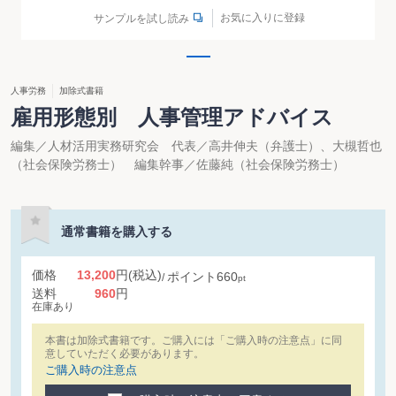
お気に入りに登録
サンプルを試し読み
人事労務
加除式書籍
雇用形態別 人事管理アドバイス
編集／人材活用実務研究会 代表／高井伸夫（弁護士）、大槻哲也
（社会保険労務士） 編集幹事／佐藤純（社会保険労務士）
通常書籍を購入する
価格
13,200
円
(税込)
ポイント
660
pt
送料
960
円
在庫あり
本書は加除式書籍です。ご購入には「ご購入時の注意点」に同
意していただく必要があります。
ご購入時の注意点