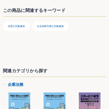
労働者派遣における待遇差解消のための派遣先均等・均衡方式とは
労働者派遣における待遇差解消のための労使協定方式とは
この商品に関連するキーワード
同一労働同一賃金における説明義務の強化への具体的な対応は
パートタイマー等を正社員に登用する際に注意すべき点は
有期労働契約から無期労働契約への転換とは
無期転換後の社員の処遇はどうすべきか
弁護士対象書籍
社会保険労務士対象書籍
無期転換社員と正社員との間の待遇差は
派遣社員の受入期間を延長しようとするとき
派遣社員を受入期間中に正社員として採用できるか
一般雇用から障害者雇用への変更の取扱いは
障害者をテレワーク雇用するには
従業員の個人情報の取扱いは
雇用促進税制とは
東日本大震災に伴う労働基準法関係の留意点は
女性活躍推進法とは
労使協定締結の留意点は
関連カテゴリから探す
企業に求められる人的資本の情報開示について
§２ 募集・採用をするとき
従業員の募集の方法は
企業法務
職場情報提供について
募集・採用における年齢制限は
募集・採用における性別制限は
求人の方法と利用できる機関は
就活ハラスメント防止への対策について
ジョブ型雇用の導入の留意点