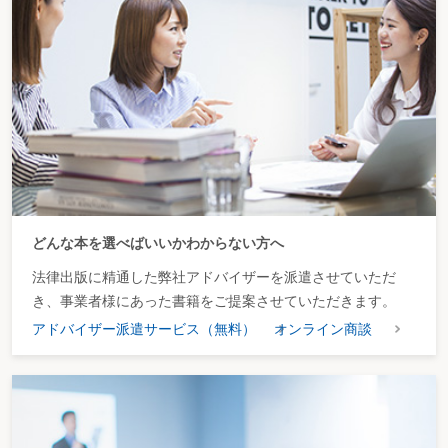
社員の休職に伴う休職者と周囲への職場支援は
§３ 労働契約を結ぶとき
労働契約における制限は
労働契約を結ぶときに明示すべき労働条件は
労働契約の内容を変更するときの方法は
実際と異なる労働条件を明示したときは
労働契約に期間の制限はあるか
労働契約を継続・更新するときは
65歳に達した従業員の労働契約の更新の拒否はできるか
一旦退社し、再雇用した際の契約期間は通算されるか
会社の組織変更等と労働契約の関係は
労働契約を終了・解除するときは
無期転換後に有期労働契約に戻すことはできるか
どんな本を選べばいいかわからない方へ
無期転換社員と正社員の労働条件の違いを明記するには
高度な専門知識等を有する従業員の無期労働契約への転換は
法律出版に精通した弊社アドバイザーを派遣させていただ
シフト制労働者と労働契約を締結する場合の留意事項は
き、事業者様にあった書籍をご提案させていただきます。
フリーランスと契約を締結する場合の留意事項とは
従業員より副業をしたいとの申出があったときは
アドバイザー派遣サービス（無料）
オンライン商談
社内預金の管理・保全方法は
越境テレワークをめぐる実施上の留意点は
§４ 賃金に関すること
１）賃金について
賃金の取扱いは
賃金の支払方法は
賃金のデジタル払いとは