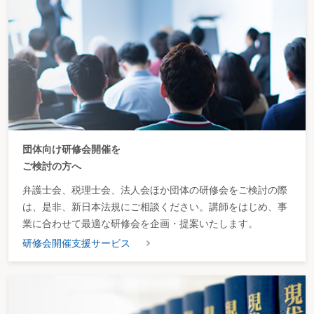
人事評価をする場合の注意点は
賃金を現物で支払うことはできるか
賃金は支払日に全額支払わなければならないか
会社に損害を与えたとき損害金を賃金から天引きできるか
賃金の一部を控除して支払うことはできるか
欠勤等があったときに賃金カットはできるか
パソコンを業務時間中に私的に使用したことによる賃金カットはできるか
社員の機密情報の持ち出しによる賃金カットはできるか
遅刻１回ごとに平均賃金１日分の３分の１を賃金カットするのは問題ないか
一方的に賃金の引下げを行うことはできるか
賃金の支払日は
団体向け研修会開催を
退職する社員から賃金を請求された場合は
会社が倒産した場合に従業員から賃金を請求された場合は
ご検討の方へ
従業員の疾病による賃金の非常時払いは
災害時の賃金前払い等について
弁護士会、税理士会、法人会ほか団体の研修会をご検討の際
休職期間中の賃金の取扱いは
は、是非、新日本法規にご相談ください。講師をはじめ、事
リハビリ勤務における賃金の取扱いは
業に合わせて最適な研修会を企画・提案いたします。
自宅待機中の賃金は
賃金を完全出来高払制にできるか
研修会開催支援サービス
賃金体系を変更したいときは
超過労働に対する割増賃金は
命令していない時間外残業や持ち帰り残業に対する割増賃金の支払は必要か
残業をさせた後、その合計時間が１日の所定労働時間になったときに、代休を
与えることで割増賃金の支払を不要とすることはできるか。または、その残業