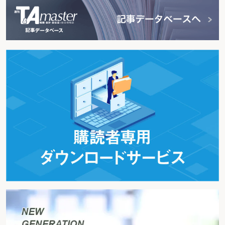
従業員に出張を命じる時の日当や出張旅費の取扱いについて注意すべき点は
インフレ手当の取扱いは
奨学金返還支援として企業が代理返還するときは
テレワーク時の手当変更と随時改定
長期欠勤中の社員に対して通勤定期券の返納を請求することはできるか
従業員が申告を忘れていたために過払いとなっていた家族手当は相殺すること
ができるか
有期雇用と無期雇用の従業員の間で設けている諸手当の格差の許容範囲は
３）賞与について
賞与と賃金の違いは
賞与の決定方法は
賞与を減額できるときとは
賞与の支払日は
賞与は支給日前に退職した従業員に支給すべきか
賞与支給日直後に退職する従業員の賞与を減額支給することは可能か
４）退職金について
退職金の支払に応じる義務は
中小企業の退職金共済制度とは
退職金はいつ支払うか
退職金の減額は可能か
退職金と貸付金を相殺することはできるか
会社が被った損害と退職金を相殺することはできるか
退職金制度を変更することはできるか
死亡退職金を支払う方法は
§５ 労働時間・休憩に関すること