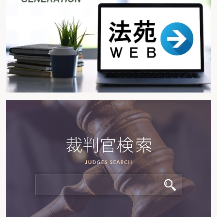
１）労働時間について
労働時間にはどのようなルールがあるのか
労働時間の設定において注意すべき点は
待機時間や更衣時間などは労働時間に含まれるか
自然災害に備えての自宅待機時間は労働時間か
社員研修と労働時間の関係は
自主的な残業、QC活動や勉強会と労働時間の関係は
海外転勤する従業員に会社の費用負担で語学教室を受講させた時間は労働時間
となるのか
遅刻があった場合、それと同じ時間だけ勤務時間を繰り下げることはできるか
天候により始業・終業時刻を変更する場合の労働時間は
複数の事業所で働く者の労働時間の通算とは
残業手当などの支給を必要としない管理監督者とは
従業員に宿直や日直をさせるときに注意すべき点は
労働時間の把握が困難な従業員におけるみなし労働時間とは
専門業務型裁量労働制を適用するためには
企画業務型裁量労働制を適用するためには
労働時間の適正な管理をするために注意すべき点は
タイムカードによる労働時間管理の留意点は
業務日誌による労働時間管理の留意点は
テレワーク勤務における労働時間管理の留意点は
月末の繁忙期に対応するための１か月単位の変形労働時間制とは
労働時間を柔軟化するためのフレックスタイム制とは
フレックスタイム制を実施している場合の残業許可制の留意点は
出張先から会社へ戻って業務を行う場合、移動する時間は労働時間に当たるか