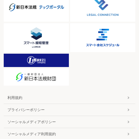
勤務間インターバル制度を導入する場合の注意点とは
§６ 休日・休暇・休業に関すること
１）休日について
休日はどの程度与えなければならないか
休日振替と代休との違いは
休日に行った資格試験に備えた研修に対する休日振替や割増賃金は必要か
所定休日である祝祭日を出勤日に変更したうえで、その分の日数を夏期休暇に
加えるときは
休日労働に対する振替休日や代休を半日ずつ分割して付与することは可能か
代替休暇とは
出張における休日の取扱いは
休日労働をさせるには
休日労働をさせるための36協定の作成方法は
24時間連続して休業させれば休日となるか
従業員を一時帰休(レイオフ)させる場合の取扱いは
２）年次有給休暇等について
年次有給休暇の付与条件と日数は
年次有給休暇を確実に取得させるための取組は
利用規約
年次有給休暇の時季指定権により５日間の連続休暇を付与することはできるか
年次有給休暇の付与の単位は
プライバシーポリシー
時季変更権の行使による年休の変更は
年次有給休暇の利用目的による付与の可否は
ソーシャルメディアポリシー
年次有給休暇中に出勤を命じたときは
年次有給休暇の計画付与とは
ソーシャルメディア利用規約
年次有給休暇の時間単位付与とは