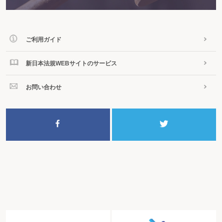
年間の繁閑時期に対応するための１年単位の変形労働時間制は
週末に繁忙する業務に対応するための１週間単位の非定型的変形労働時間制は
変形労働時間制において変形期間中に勤務日を変更できるか
非常災害を理由とした労働時間の延長は認められるか
時間外労働をさせるには
ご利用ガイド
時間外労働に限度はあるか
時間外労働をさせるための36協定の作成方法は
新日本法規WEBサイトのサービス
変形労働時間制における時間外労働の算定方法は
サービス残業を抑止するには
時間単位年休を取得した日に時間外労働をしたときの手当は
お問い合わせ
育児時間と勤務時間の短縮は
育児短時間勤務を行う従業員に残業させることはできるか
在宅勤務を行う際に注意するべき点は
短時間勤務制度(３歳未満)の代替措置としての在宅勤務
テレワーク時の時間外勤務・休日勤務の管理を行うときは
深夜業への規制は
出張中の接待業務は時間外労働に含まれるか
有害業務に従事させる従業員に対する労働時間とは
２）休憩について
休憩時間はどの程度与えなければならないか
休憩時間はいつ与えるか
休憩は一斉に与えなければならないか
休憩時間の利用方法・外出を制限できるか
深夜労働における休憩時間の設定と割増賃金の控除をどうしたらよいか
休日労働においても休憩時間は必要か