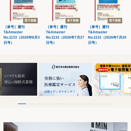
事業及び事業者の判定
対価を得て行うものの判定
資産の譲渡等
資産の譲渡等に含まれるもの
資産の譲渡とみなされるもの
［単号］週刊
［単号］週刊
［単号］週刊
資産の譲渡等に含まれる付随行為
T&Amaster
T&Amaster
T&Amaster
第２節 国境を越えた役務の提供～リバースチャージ方式とは～
No.1133（2026年8月3
No.1132（2026年7月27
No.1131（2026年7月20
＜フローチャート＞
日号）
日号）
日号）
インターネット等を通じた電子商取引
特定役務の提供
特定課税仕入れ
第３節 非課税取引～消費税が非課税となる取引～
＜フローチャート＞
消費税の非課税取引
土地の譲渡及び貸付け
有価証券等及び支払手段の譲渡
利子、保証料及び保険料等
郵便切手類、印紙及び証紙、物品切手等の譲渡
国等の手数料等
外国為替業務
その他の非課税取引
第４節 輸出免税取引～消費税が免税になる取引～
＜フローチャート＞
消費税の輸出免税取引
輸出取引等の免税