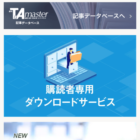
特定課税仕入れに係る対価の返還等を受けた場合の税額控除
第７ 貸倒れに係る税額控除等～貸倒れをどう処理するか～
＜フローチャート＞
貸倒れに係る消費税額の控除等
貸倒債権を回収した場合
第４節 簡易課税制度～簡単にみなし仕入率で控除する仕組み～
＜フローチャート＞
第１ 簡易課税制度の選択～中小事業者の仕入税額控除の特例～
＜フローチャート＞
簡易課税制度が選択できる場合
簡易課税制度の選択制限
第２ みなし仕入率～６段階の概算控除率～
＜フローチャート＞
みなし仕入率の適用
みなし仕入率の特例
事業の区分をしていない場合の特例
第３ 事業区分～どの区分が適用されるか～
＜フローチャート＞
事業区分の判定
事業の区分記載の方法
第５章 消費税額の計算事例～具体的な計算はどうするか～
＜フローチャート＞ 消費税額の計算事例
軽減税率対象取引の区分経理
課税売上割合が95％未満の場合(用途区分なし)
課税売上割合が95％未満の場合(用途区分あり)