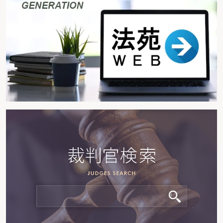
課税売上高が５億円を超える場合(用途区分なし)
課税売上高が５億円を超える場合(用途区分あり)
簡易課税方式による計算(単一事業の場合)
簡易課税方式による計算(複数事業の場合)
小規模事業者に対する負担軽減措置
第６章 消費税の申告・納付～いつまでに申告するか～
＜フローチャート＞ 消費税の申告・納付
第１節 確定申告～期限の延長が認められる～
＜フローチャート＞
確定申告の期限
確定申告書の様式
第２節 中間申告～回数は年１回から、年３回、年11回まで～
＜フローチャート＞
中間申告の期限
中間申告の方法
任意の中間申告
第３節 還付申告～控除税額があって還付金が生じるとき～
＜フローチャート＞
還付申告書の添付書類・申告期限
第４節 修正申告～申告を修正するとき～
＜フローチャート＞
修正申告
更正の請求
第５節 地方消費税の申告・納付～当分の間、消費税と併せて申告・納付～