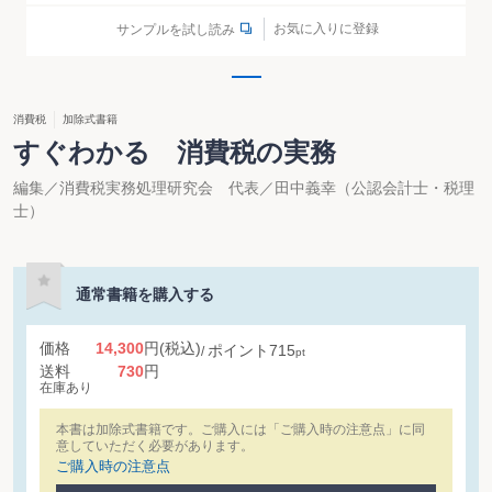
お気に入りに登録
サンプルを試し読み
消費税
加除式書籍
すぐわかる 消費税の実務
編集／消費税実務処理研究会 代表／田中義幸（公認会計士・税理
士）
通常書籍を購入する
価格
14,300
円
(税込)
ポイント
715
pt
送料
730
円
在庫あり
本書は加除式書籍です。ご購入には「ご購入時の注意点」に同
意していただく必要があります。
ご購入時の注意点