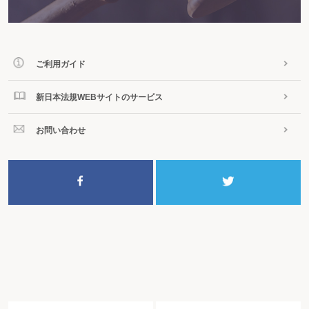
＜フローチャート＞
地方消費税の申告・納付
第７章 消費税の届出等～いつまでに提出するか～
＜フローチャート＞ 消費税の届出等
第１節 届出義務がある届出書～1000万円を超えたら提出～
＜フローチャート＞
ご利用ガイド
課税事業者になったとき
課税事業者でなくなったとき
新日本法規WEBサイトのサービス
第２節 任意に選択する場合の届出書・申請書～届出・申請によって適用が変
わる～
＜フローチャート＞
お問い合わせ
課税事業者を選択するとき
課税事業者の選択をやめるとき
簡易課税を選択するとき
簡易課税の選択をやめるとき
課税期間の特例を選択するとき
課税期間の特例の選択をやめるとき
任意の中間申告をするとき
任意の中間申告書の提出をやめようとするとき
課税売上割合に準ずる割合の承認を受けるとき
課税売上割合に準ずる割合の選択をやめるとき
消費税の確定申告の申告期限延長の特例
災害等による消費税簡易課税制度の適用の特例
第８章 経理処理・帳簿書類等～求められる経理処理と帳簿～
＜フローチャート＞ 経理処理・帳簿書類