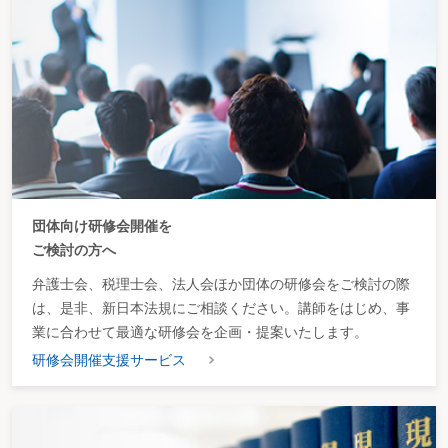
＜フローチャート＞
課税標準の原則
課税標準の特例
特定課税仕入れに係る課税標準
第３ 税 率～課税標準にかかる税率～
＜フローチャート＞
税 率
軽減税率制度
第４ 課税標準に対する消費税額～まず計算の出発点になる税額～
＜フローチャート＞
課税標準額に対する消費税額の計算
第５ 軽減税率対象資産～税率が軽減される資産は～
団体向け研修会開催を
＜フローチャート＞
軽減税率対象資産
ご検討の方へ
第３節 税額控除等～消費税額から控除する税額～
＜フローチャート＞
弁護士会、税理士会、法人会ほか団体の研修会をご検討の際
第１ 仕入税額控除制度～課税仕入れ等に係る消費税額を控除する制度～
は、是非、新日本法規にご相談ください。講師をはじめ、事
仕入税額控除制度
業に合わせて最適な研修会を企画・提案いたします。
第２ 課税仕入れ～仕入控除税額のもとになる金額～
＜フローチャート＞
研修会開催支援サービス
課税仕入れの範囲
課税仕入れとなる役務の提供
課税仕入れの時期
リース資産の課税仕入れの時期
第３ 課税仕入れ等の税額の計算～仕入税額控除をどう計算するか～