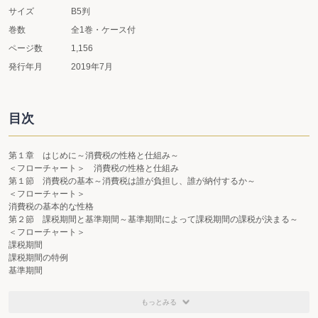
サイズ
B5判
巻数
全1巻・ケース付
ページ数
1,156
発行年月
2019年7月
目次
第１章 はじめに～消費税の性格と仕組み～
＜フローチャート＞ 消費税の性格と仕組み
第１節 消費税の基本～消費税は誰が負担し、誰が納付するか～
＜フローチャート＞
消費税の基本的な性格
第２節 課税期間と基準期間～基準期間によって課税期間の課税が決まる～
＜フローチャート＞
課税期間
課税期間の特例
基準期間
第３節 消費税法改正の経緯～消費税は平成の歴史とともに～
＜フローチャート＞
もっとみる
これまでの主な改正点