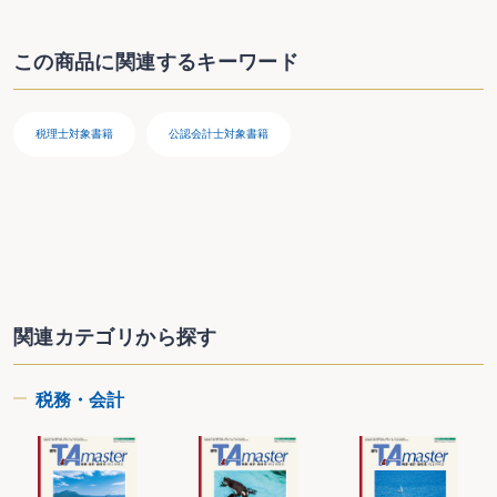
第２章 納税義務者の判定～消費税の申告が必要かどうか～
＜フローチャート＞ 納税義務者の判定
第１節 納税義務者～消費税の申告が必要な者～
この商品に関連するキーワード
＜フローチャート＞
納税義務者
納税地
第２節 納税義務の免除～消費税の申告が免除される者～
税理士対象書籍
公認会計士対象書籍
＜フローチャート＞
基準期間と特定期間
納税義務の免除
特定期間の給与等支払額
新設法人の判定
第３節 課税事業者の選択～消費税の申告を選択する者～
＜フローチャート＞
課税事業者の選択
第４節 免税制度の適用制限～免税制度が制限される３つの場合～
＜フローチャート＞
関連カテゴリから探す
課税を選択した事業者が調整対象固定資産を取得した場合
資本金1000万円以上等の新設法人に対する適用制限
事業者が高額特定資産の取得等をした場合
税務・会計
第３章 課税取引の判定～消費税がかかる取引、かからない取引～
＜フローチャート＞ 課税取引の判定
第１節 資産の譲渡等に係る課税の対象～消費税がかかる取引～
＜フローチャート＞
国内取引の判定