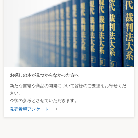
＜フローチャート＞
仕入控除税額の計算方法
全額控除できる場合
全額控除できない場合
居住用賃貸建物の取得等に係る仕入税額控除の制限
個別対応方式
一括比例配分方式
第４ 課税売上割合～分母と分子の留意点～
＜フローチャート＞
課税売上割合
課税売上割合に準ずる割合
第５ 仕入税額控除等の調整～仕入税額控除にはどのような調整項目があるか
～
お探しの本が見つからなかった方へ
＜フローチャート＞
仕入れに係る対価の返還等
新たな書籍や商品の開発について皆様のご要望をお寄せくだ
調整対象固定資産に係る税額の調整
課税売上割合が著しく変動したときの調整
さい。
課税業務用調整対象固定資産を非課税業務用に転用した場合
今後の参考とさせていただきます。
非課税業務用調整対象固定資産を課税業務用に転用した場合
発売希望アンケート
居住用賃貸建物を住宅以外の用に貸し付けた場合等の税額の調整
棚卸資産に係る税額の調整
第６ 売上げに係る対価の返還等～返品等は税額から控除する～
＜フローチャート＞
売上げに係る対価の返還等を受けた場合の税額控除
対価の返還等を行った時期