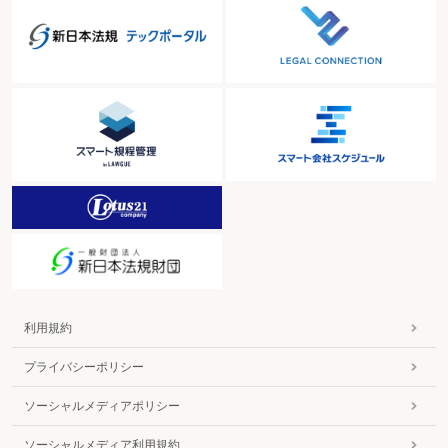
第１節 消費税の経理処理～税込処理と税抜処理～
＜フローチャート＞
税込経理方式と税抜経理方式
控除対象外消費税額等の処理
第２節 消費税と印紙税～記載金額に消費税等を含めるかどうか～
＜フローチャート＞
消費税等と印紙税の処理
第３節 仕入税額控除のための帳簿と請求書等の保存～適格請求書等保存方式
～
＜フローチャート＞
請求書等保存方式、区分記載請求書等保存方式、適格請求書等保存方式
第４節 適格請求書等の交付と保存～適格請求書発行事業者の登録と義務～
＜フローチャート＞
適格請求書等保存方式
第５節 収益認識基準と消費税～適用した場合の取扱い～
＜フローチャート＞
「収益認識に関する会計基準」の導入と消費税
第９章 特殊なケースの消費税～消費税の特別の取扱い～
＜フローチャート＞ 特殊なケースの消費税
利用規約
第１節 仕入税額控除等の特例～補助金や寄附金が多い法人に対して～
＜フローチャート＞
プライバシーポリシー
特例の対象となる法人
特定収入についての計算の特例
ソーシャルメディアポリシー
第２節 信託税制～信託では誰が納税義務者になるか～
＜フローチャート＞
ソーシャルメディア利用規約