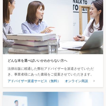
租税特別措置法の免税
免税店の取引
第５節 輸入取引～外国貨物の引取りに係る消費税～
＜フローチャート＞
輸入取引
第４章 消費税額の計算～消費税はどのように計算するか～
＜フローチャート＞ 消費税額の計算
第１節 消費税額の計算の基本～基本的な計算の仕組み～
＜フローチャート＞
消費税額の計算の基本
第２節 課税標準額に対する消費税額～課税標準にかかる消費税とは～
＜フローチャート＞
第１ 資産の譲渡等の時期～消費税の課税取引はいつ生じるか～
＜フローチャート＞
どんな本を選べばいいかわからない方へ
譲渡等の時期の原則
棚卸資産の譲渡の時期
法律出版に精通した弊社アドバイザーを派遣させていただ
請負による資産の譲渡の時期
き、事業者様にあった書籍をご提案させていただきます。
固定資産の譲渡の時期
有価証券の譲渡の時期
アドバイザー派遣サービス（無料）
オンライン商談
利子、使用料等を対価とする資産の譲渡の時期
その他の資産の譲渡の時期
延払条件付譲渡に係る資産の譲渡等の時期の特例
工事請負に係る資産の譲渡等の時期の特例
小規模事業者に係る資産の譲渡の時期
第２ 課税標準～消費税の課税標準を求める～