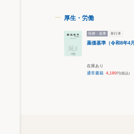
21 始業・終業時刻
22 職種により異なる就業時
23 事業場外労働のみなし労
厚生・労働
24 フレックスタイム制にお
25 1年単位の変形労働時間
医療・薬事
単行本
26 1か月単位の変形労働時
薬価基準（令和8年4
27 裁量労働制
28 在宅勤務制
29 特別条項付きの三六協定
30 派遣社員に対する三六協
在庫あり
31 管理監督者
通常書籍
4,180
円
(税込)
第２ 休 憩
32 休憩時間の考え方
33 休憩時間中の来客当番・
34 休憩時間中の私用外出の
35 自動車運転者の休憩時間
第３ 出 張
36 出張から帰社した後の勤
37 出張の移動時間