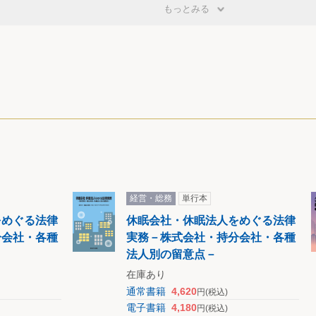
もっとみる
適用
書類
人情報の管理
任範囲等
採用拒否
経営・総務
単行本
権
をめぐる法律
休眠会社・休眠法人をめぐる法律
分会社・各種
実務－株式会社・持分会社・各種
下げ
法人別の留意点－
在庫あり
通常書籍
4,620
円
(税込)
電子書籍
4,180
円
(税込)