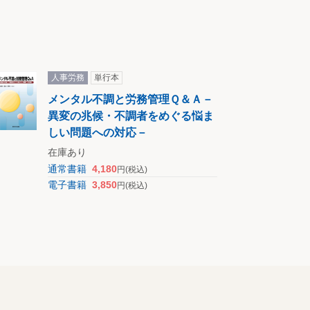
人事労務
単行本
メンタル不調と労務管理Ｑ＆Ａ－
異変の兆候・不調者をめぐる悩ま
しい問題への対応－
在庫あり
通常書籍
4,180
円
(税込)
電子書籍
3,850
円
(税込)