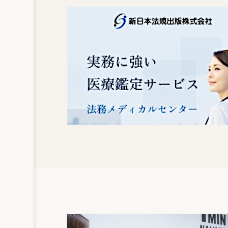
■第４章 休日・休暇
第１ 休 日
38 勤務割当表による年間休
39 振替休日と代休
第２ 休 暇
40 年次有給休暇の計画的付
41 未使用の年次有給休暇の
42 欠勤の年次有給休暇への
43 半日単位の年次有給休暇
44 年次有給休暇の時季変更
45 年次有給休暇の斉一的取
46 年次有給休暇取得日の賃
47 年次有給休暇のパートタ
48 妊娠中の従業員に対する
■第５章 休職・復職
第１ 休 職
49休職事由