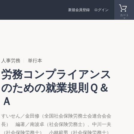
新規会員登録
ログイン
カート
人事労務
単行本
労務コンプライアンス
のための就業規則Ｑ＆
Ａ
すいせん／金田修（全国社会保険労務士会連合会会
長） 編著／南波卓（社会保険労務士）、中川一夫
（社会保険労務士）、小林範男（社会保険労務士）