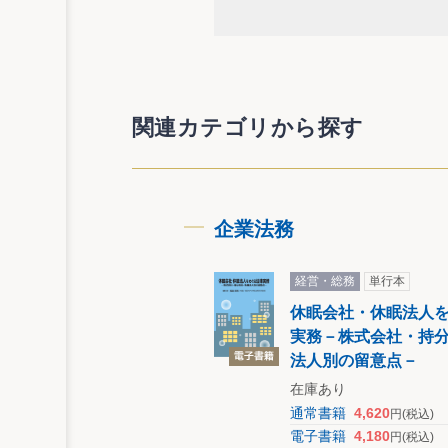
10 派遣社員への就業規則の
■第２章 採用・異動
第１ 採 用
11 採用内定の規定
関連カテゴリから探す
12 採用選考・決定時の提出
13 喫煙者の採用拒否
14 採用応募者・決定者の個
15 身元保証の有効期間・責
企業法務
16 試用期間満了時点での本
第２ 配置転換・出向
経営・総務
単行本
17 配置転換条項と転勤命令
18 出向条項と出向命令権
休眠会社・休眠法人
19 転籍出向の留意点
実務－株式会社・持
20 出向先が行う労働条件引
法人別の留意点－
在庫あり
■第３章 労働時間・休憩・出張
通常書籍
4,620
円
(税込)
第１ 労働時間
電子書籍
4,180
円
(税込)