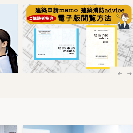
日の管理
与
取扱い
振替
権行使の要件
扱い
金
イマーへの比例付与
必要な措置