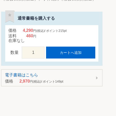
通常書籍を購入する
価格
4,290
円
(税込)
ポイント
215
pt
送料
460
円
在庫なし
数量
カートへ追加
電子書籍はこちら
価格
2,970
円
(税込)
ポイント
149
pt