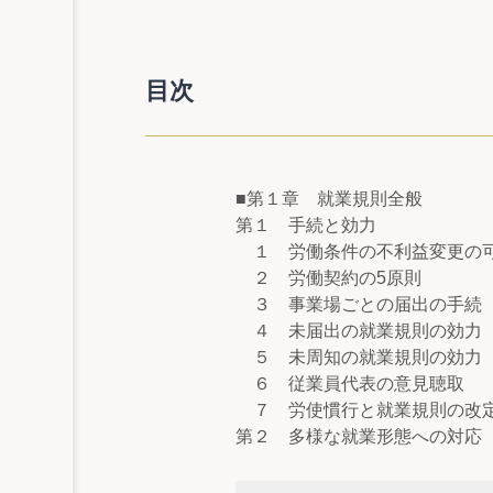
目次
■第１章 就業規則全般
第１ 手続と効力
１ 労働条件の不利益変更の
２ 労働契約の5原則
３ 事業場ごとの届出の手続
４ 未届出の就業規則の効力
５ 未周知の就業規則の効力
６ 従業員代表の意見聴取
７ 労使慣行と就業規則の改
第２ 多様な就業形態への対応
８ パートタイマーの就業規
９ 外国人労働者の就業規則