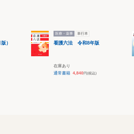
間
働時間制
ける休日出勤
制
医療・薬事
単行本
間制
月版）
看護六法 令和8年版
定の効力
在庫あり
通常書籍
4,840
円
(税込)
電話番
制限
・休息期間
務時間