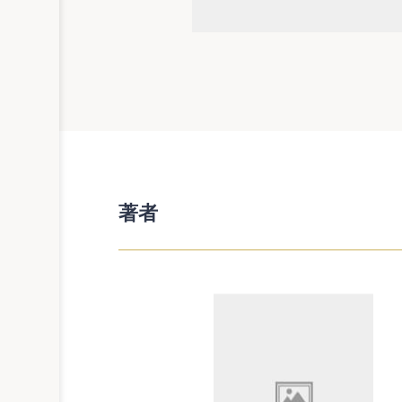
［ケース12］テレワーク適用者
第２章 採 用
［ケース13］オンラインでの採
［ケース14］新卒一括採用を廃
［ケース15］テレワークを前提
［ケース16］テレワーク専門の
［ケース17］採用内定者に海外
［ケース18］採用計画の大幅見
著者
第３章 労働時間・休憩・休日
第１ 労働時間
［ケース19］時差通勤を恒久的
［ケース20］ピークタイムを避
［ケース21］変形労働時間制を
［ケース22］フレックスタイム
［ケース23］フレックスタイム
［ケース24］週休3日制を実施