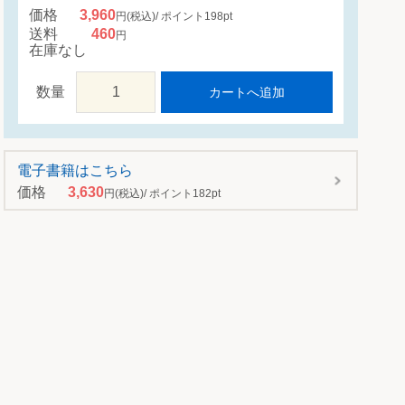
価格
3,960
円
(税込)
ポイント
198
pt
送料
460
円
在庫なし
数量
カートへ追加
電子書籍はこちら
価格
3,630
円
(税込)
ポイント
182
pt