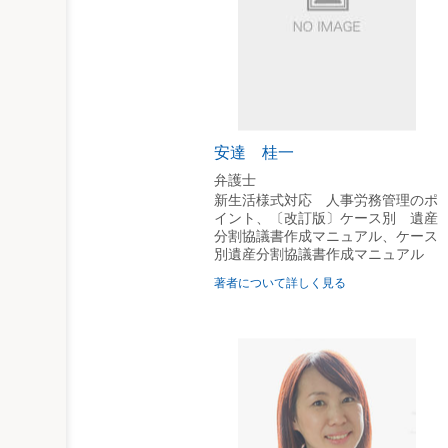
［ケース25］時間外労働をさせ
第２ テレワークの労働時間
［ケース26］テレワークにおい
［ケース27］テレワークにおい
［ケース28］テレワークにおけ
［ケース29］みなし労働時間制
［ケース30］テレワークにおけ
安達 桂一
［ケース31］裁量労働制が否定
弁護士
［ケース32］テレワークにおい
新生活様式対応 人事労務管理のポ
イント、〔改訂版〕ケース別 遺産
第３ 休憩・休日
分割協議書作成マニュアル、ケース
［ケース33］休憩時間を一斉に
別遺産分割協議書作成マニュアル
［ケース34］年次有給休暇の申
著者について詳しく見る
［ケース35］休業後に休日出勤
第４章 休 業
［ケース36］新型コロナウイ
［ケース37］営業自粛期間中
［ケース38］新型コロナウイル
第５章 服務規律・ハラスメン