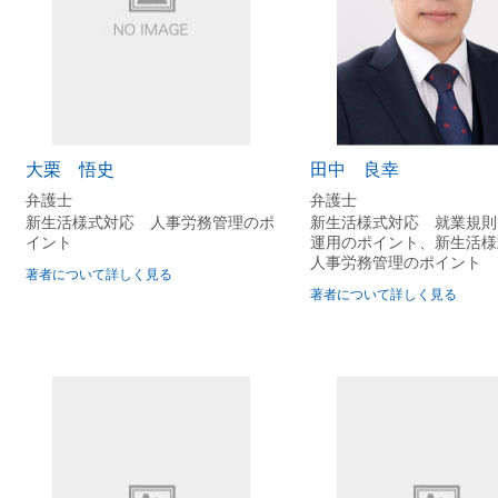
る場合は
管理
て適切に労働時間を管理する場合は
て中抜け時間に対応する場合は
るみなし労働時間制を導入する場合は
が否定される場合は
る裁量労働制を導入する場合は
大栗 悟史
田中 良幸
される場合は
弁護士
弁護士
て長時間労働を防ぐには
新生活様式対応 人事労務管理のポ
新生活様式対応 就業規則
イント
運用のポイント、新生活
人事労務管理のポイント
取る制度を廃止する場合は
著者について詳しく見る
著者について詳しく見る
請日を休業日にする場合は
をさせる場合は
ルス等に感染した又は感染が疑われる社員を休業させる場合は
に夜の街で新型コロナウイルス等に感染した社員の出勤を禁止し
ス等に関連して事業を休止する場合は
ト