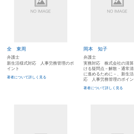
社員が旅行していたことが判明した場合は
ナウイルス等に感染したことを隠していた場合は
ナウイルス等の感染のリスクを理由に就業を拒否した場合は
く連絡が取れなくなった場合は
務を第三者に手伝わせていた場合は
に応じない場合は
全 東周
岡本 知子
ンで不必要なウェブサイトにアクセスし情報漏えいした場合は
弁護士
弁護士
新生活様式対応 人事労務管理のポ
実務対応 株式会社の清算
てハラスメントが発生した場合は
イント
ける疑問点－解散・通常清
に進めるために－、新生活
の強要等の訴えがあった場合は
著者について詳しく見る
応 人事労務管理のポイン
著者について詳しく見る
ルス等の感染が流行している地域への出張を命じた場合は
国できない場合は
国できない場合は
社内環境の整備