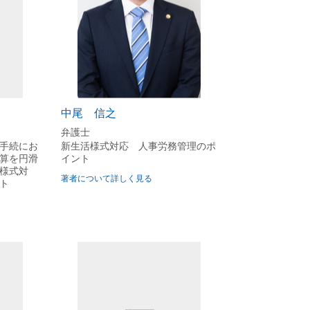
中尾 信之
弁護士
手続にお
新生活様式対応 人事労務管理のポ
算を円滑
イント
様式対
著者について詳しく見る
ト