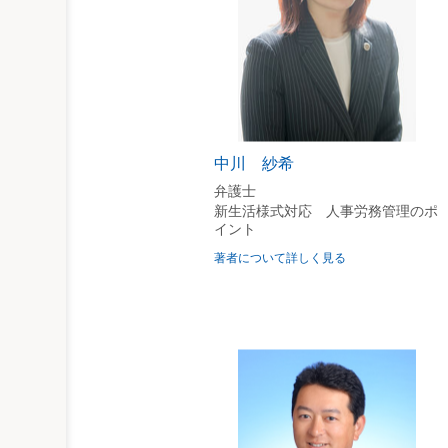
第１ 服務規律
［ケース39］営業自粛期間中に
［ケース40］社員が新型コロ
［ケース41］社員が新型コロ
［ケース42］テレワーク中に全
［ケース43］テレワーク中に業
［ケース44］社員がテレワーク
中川 紗希
［ケース45］会社貸与パソコ
弁護士
第２ ハラスメント
新生活様式対応 人事労務管理のポ
［ケース46］WEB会議に乗じ
イント
［ケース47］オンライン飲み会
著者について詳しく見る
第６章 出張・転勤
［ケース48］新型コロナウイ
［ケース49］海外赴任先から帰
［ケース50］外国人労働者が帰
第７章 福利厚生・安全衛生・
第１ 福利厚生