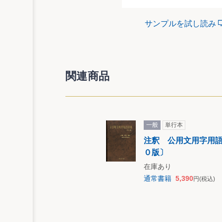
サンプルを試し読み
関連商品
一般
単行本
注釈 公用文用字用
０版〕
在庫あり
通常書籍
5,390
円
(税込)