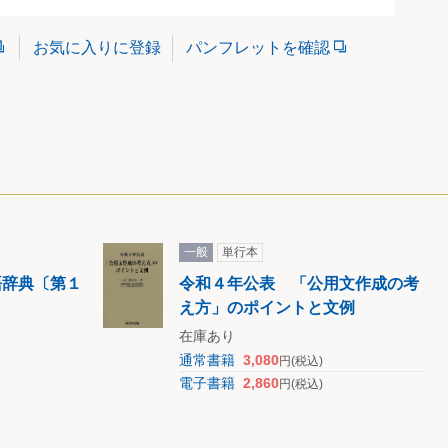
パンフレットを確認
お気に入りに登録
一般
単行本
語辞典〔第１
令和４年公表 「公用文作成の考
え方」のポイントと文例
在庫あり
通常書籍
3,080
円
(税込)
電子書籍
2,860
円
(税込)