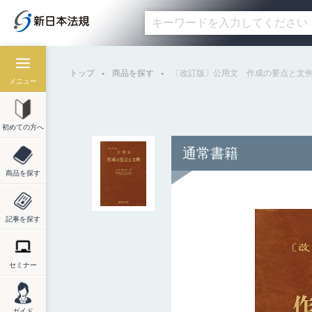
トップ
商品を探す
〔改訂版〕公用文 作成の要点と文
メニュー
初めての方へ
通常書籍
商品を探す
記事を探す
セミナー
ガイド