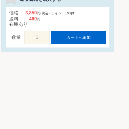
価格
3,850
円
(税込)
ポイント
193
pt
送料
460
円
在庫あり
数量
カートへ追加