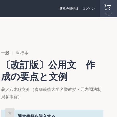
新規会員登録
ログイン
カート
一般
単行本
〔改訂版〕公用文 作
成の要点と文例
著／八木欣之介（慶應義塾大学名誉教授・元内閣法制
局参事官）
通常書籍を購入する