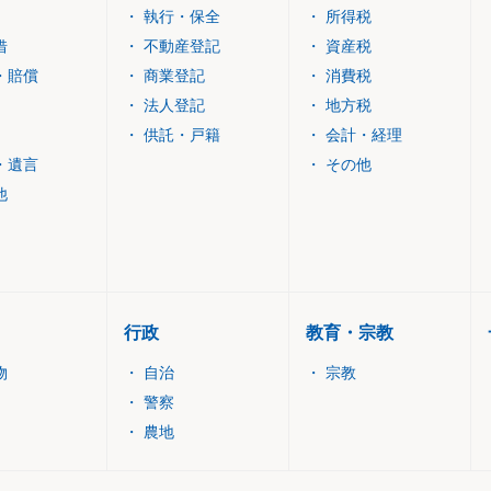
・
執行・保全
・
所得税
借
・
不動産登記
・
資産税
・賠償
・
商業登記
・
消費税
・
法人登記
・
地方税
・
供託・戸籍
・
会計・経理
・遺言
・
その他
他
行政
教育・宗教
物
・
自治
・
宗教
・
警察
・
農地