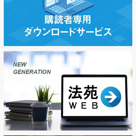
家族手当
家族を介護する労働者に関する措置
学校長の証明書および親権者等の同意書
家内労働者
家内労働手帳
家内労働法
過半数代表者
関係子会社
関係子会社に雇用される労働者に関する特例(企業グループ特例)
関係当事者等からの事情聴取等
関係派遣先
関係派遣先に対する労働者派遣
関係派遣先への派遣割合の報告
関係派遣先への労働者派遣の制限
関係派遣先への労働者派遣割合の報告
関係法令等の関係者への周知（日雇派遣労働者の雇用の安定等を図るために派
遣元事業主及び派遣先が講ずべき措置に関する指針）
関係法令の関係者への周知（派遣先が講ずべき措置に関する指針）
関係法令の関係者への周知（派遣元事業主が講ずべき措置に関する指針）
関係労使を代表する者
関係労使を代表する者からの意見聴取
勧告、公表（指導・助言に従わない場合）
監視または断続的労働に従事する者
間接差別
監督機関に対する申告