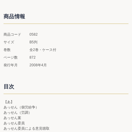
商品情報
商品コード
0582
サイズ
B5判
巻数
全2巻・ケース付
ページ数
872
発行年月
2008年4月
目次
【あ】
あっせん（個労紛争）
あっせん（労調）
あっせん案
あっせん委員
あっせん委員による意見聴取