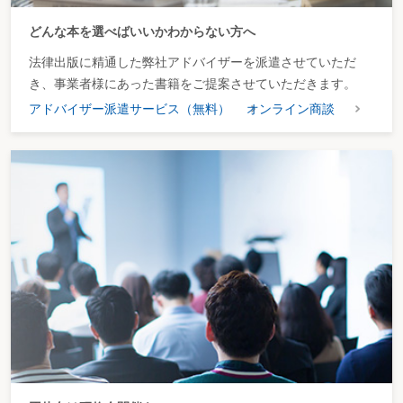
延滞金
延長時間の限度基準の改正
どんな本を選べばいいかわからない方へ
法律出版に精通した弊社アドバイザーを派遣させていただ
【お】
黄犬契約
き、事業者様にあった書籍をご提案させていただきます。
温度および湿度の測定・記録の保存
アドバイザー派遣サービス（無料）
オンライン商談
【か】
海外派遣者の特別加入
海外派遣にかかる労働者派遣契約
海外派遣の届出
海外派遣労働者の健康診断
会議方法
解雇（労契）
解雇（性別を理由とする差別の禁止）
介護休暇
介護休暇の申出
介護休業
介護休業開始予定日の指定（事業主）
介護休業期間
介護休業終了予定日の変更
介護休業の回数および日数
介護休業の申出
介護休業申出がされなかったものとみなす事由
介護休業申出の撤回