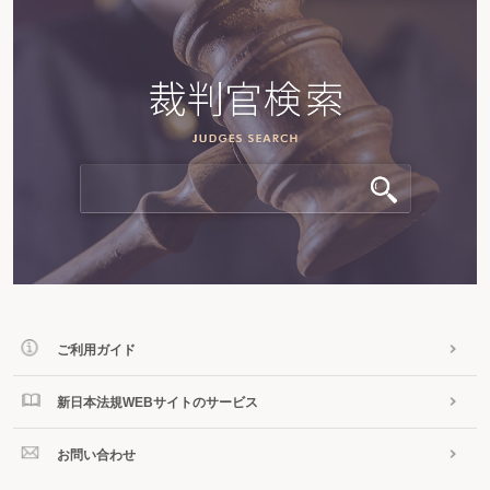
監督者
監督上の行政措置
監督的地位
監督もしくは管理の地位にある者
管理監督者
管理監督者の範囲
【き】
企画業務型裁量労働制
企画業務型裁量労働制の対象業務
企画業務型裁量労働制の適用期間
期間の定めのない労働協約
帰郷旅費（年少者）
帰郷旅費（労働契約）
帰郷旅費（労働者の募集）
基金が行う業務
基金の流用手続
期限の定めのない労働契約（無期労働契約）への転換
ご利用ガイド
危険有害業務
危険有害業務の就業制限（女性労働者）
危険有害業務の就業制限(年少者）
新日本法規WEBサイトのサービス
寄宿舎
寄宿舎規則
お問い合わせ
寄宿舎生活の自治
寄宿舎の使用停止等