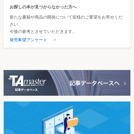
会社分割に伴う労働契約の承継等に関する法律
お探しの本が見つからなかった方へ
改善計画
快適な職場環境の形成のための措置
新たな書籍や商品の開発について皆様のご要望をお寄せくだ
解任（あっせん員候補者）
さい。
解約時の預替え
今後の参考とさせていただきます。
解約手当金
解約予告（期間の定めのない労働協約）
発売希望アンケート
格下げ
学生生徒等の職業紹介等
学卒者訓練
拡張適用（労働協約）
掛金
掛金月額
掛金月額の変更
掛金納付月数
掛金納付月数の通算
掛金の納付時期
掛金の負担軽減措置
掛金の割増金
過去勤務掛金
過去勤務期間としない期間
過去勤務期間の通算の申出
過去勤務通算月額
家族（介護休業）