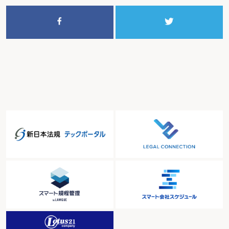
寄宿舎の設備および安全衛生
基準雇用率
議事録の作成および保存
気積および換気の基準
季節的業務に使用される者
季節労働者
喫煙対策
技能検定
技能士
技能士補
技能照査
機密の事務を取り扱う者
休暇中の賃金
休暇の請求
休暇の日数制限
休業期間が１労働日に満たない場合の休業手当
休業給付
休業給付基礎日額
休業手当
休業手当の支払時期
休業補償、障害補償の例外
休業補償給付
休業補償給付の支給期間
休憩
休憩時間