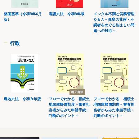
育児時間
医師からの意見聴取
薬価基準（令和8年4月
看護六法 令和8年版
メンタル不調と労務管理
医師である労働基準監督官
版）
Ｑ＆Ａ－異変の兆候・不
医師等による証明（健康診断）
調者をめぐる悩ましい問
医師による証明（面接指導）
題への対応－
医師の診断
遺族給付
遺族補償一時金
行政
遺族補償給付
遺族補償給付の受給資格の除斥
遺族補償年金の受給資格等
遺族補償年金前払一時金
委託
委託者
委託の打切りの予告
委託募集
委託募集の特例等
委託募集の届出
農地六法 令和８年版
フローでわかる 相続土
フローでわかる 相続土
１年単位の変形労働時間制
地国庫帰属制度－審査担
地国庫帰属制度－審査担
１年単位の変形労働時間制における一定期間についての延長時間の限度
当者からみた申請手続・
当者からみた申請手続・
一の工場事業場
判断のポイント－
判断のポイント－
１か月単位の変形労働時間制
１か月60時間の算定
一括支払機関の指定等
１週間単位の非定型的変形労働時間制