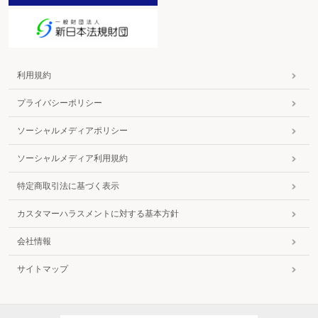
休憩時間の自由利用
休憩時間の自由利用の例外
休憩時間の設定
休憩設備の設置への配慮
休憩の特例
救済命令
利用規約
休日
休日手当
プライバシーポリシー
休日の休業手当
休日の特定
ソーシャルメディアポリシー
休日の配置
休日の振替
ソーシャルメディア利用規約
休日労働
休日労働協定
休日労働の割増賃金
特定商取引法に基づく表示
求職活動支援書
求職者
カスタマーハラスメントに対する基本方針
求職者支援訓練
求職者支援制度
会社情報
求職者に対する指導
給食従業員の検便
サイトマップ
求職手帳の再交付
求職手帳の失効
求職手帳の返納
求職手帳の有効期間