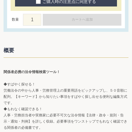
ご購入時の注意点に同意する
数量
カートへ追加
概要
関係者必携の法令情報検索ツール！
◆すばやく探せる！
労働法令の中から人事・労務管理上の重要用語をピックアップし、５０音順に
配列。【キーワード】から知りたい事項をすばやく探し出せる便利な編集方式
です。
◆もれなく確認できる！
人事・労務担当者や実務家に必要不可欠な法令情報【法律・政令・規則・告
示・通知・判例】を詳しく収録。必要事項をワンストップでもれなく確認でき
る関係者の必備書です。