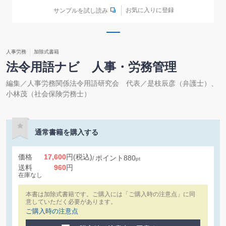
お気に入りに登録
サンプルを試し読み
人事労務
加除式書籍
法令用語ナビ 人事・労務管理
編集／人事労務関係法令用語研究会 代表／是枝辰彦（弁護士）、
小林茂（社会保険労務士）
通常書籍を購入する
価格
17,600
円
(税込)
ポイント
880
pt
送料
960
円
在庫なし
本書は加除式書籍です。ご購入には「ご購入時の注意点」に同
意していただく必要があります。
ご購入時の注意点