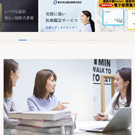
一斉休憩
一定期間についての延長時間の限度
一定期間についての延長時間の適用除外
一般企業担当委員
一般健康診断の結果の通知
一般事業主の雇用義務
一般職の国家公務員等に対する取扱い
一般的拘束力
一般派遣元事業主
一般労働者派遣事業
移転費
印刷業における有機溶剤中毒予防規則のポイント
【う】
打切補償
【え】
衛生委員会
衛生委員会に調査審議させる事項
衛生管理者
衛生管理者規程
衛生管理者の資格
衛生管理者の選任
衛生工学に関する事項の管理
援助対象労働者