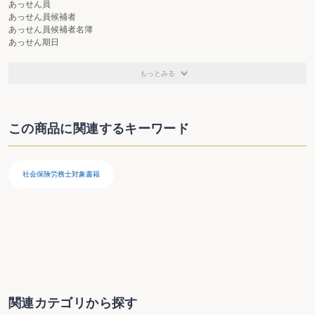
あっせん員
あっせん員候補者
あっせん員候補者名簿
あっせん期日
あっせん手続の非公開
あっせんの委任
もっとみる
あっせんの打切り
あっせんの開始・実施
あっせんの記録
あっせんの申請
この商品に関連するキーワード
安全委員会
安全委員会の委員
安全衛生委員会
安全衛生改善計画
社会保険労務士対象書籍
安全衛生管理体制
安全衛生管理体制の構築
安全衛生教育
安全衛生診断
安全衛生推進者・衛生推進者
安全衛生責任者
安全衛生にかかる措置（派遣先が講ずべき措置に関する指針）
安全衛生にかかる措置（日雇派遣労働者の雇用の安定等を図るために派遣元事
業主及び派遣先が講ずべき措置に関する指針）
安全および衛生に関する措置（委託者）
関連カテゴリから探す
安全および衛生に関する措置（家内労働者）