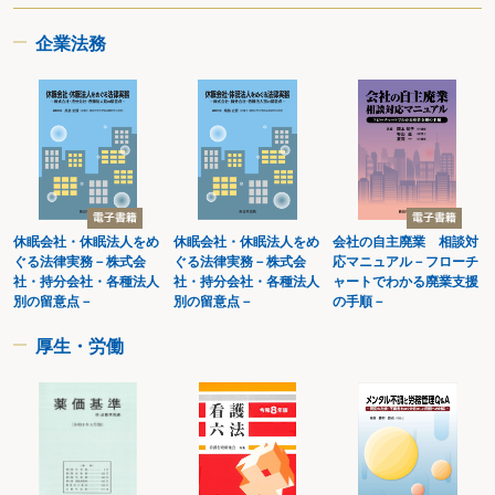
安全および衛生に関する措置（補助者）
安全管理者
企業法務
安全管理者等に対する教育等
安全管理者の資格
安全管理者の選任
安全にかかる技術的事項
安全保持の施設
【い】
委員の構成（安全衛生委員会）
委員の構成（衛生委員会）
育児期間中の賃金
休眠会社・休眠法人をめ
休眠会社・休眠法人をめ
会社の自主廃業 相談対
育児休業
ぐる法律実務－株式会
ぐる法律実務－株式会
応マニュアル－フローチ
育児休業、介護休業等育児又は家族介護を行う労働者の福祉に関する法律
社・持分会社・各種法人
社・持分会社・各種法人
ャートでわかる廃業支援
育児休業・介護休業に関する定めの周知等の措置
別の留意点－
別の留意点－
の手順－
育児休業開始予定日の指定（事業主）
育児休業開始予定日の変更の申出
厚生・労働
育児休業期間
育児休業終了予定日の変更の申出
育児休業等取得者の業務を処理するために必要な労働者の募集の特例
育児休業等取得者の代替要員の募集
育児休業の申出
育児休業申出がされなかったものとみなす事由
育児休業申出の撤回
育児休業をすることができないことについて合理的な理由がある労働者