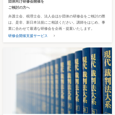
団体向け研修会開催を
介護休業をしない場合の所定労働時間の短縮等の措置
ご検討の方へ
介護給付
外国人雇用状況の届出
弁護士会、税理士会、法人会ほか団体の研修会をご検討の際
外国人雇用状況の届出時期
は、是非、新日本法規にご相談ください。講師をはじめ、事
外国人雇用状況の届出事項
外国人雇用状況の届出事項の確認
業に合わせて最適な研修会を企画・提案いたします。
外国人労働者（労基）
研修会開催支援サービス
外国人労働者（雇対）
外国人労働者の雇用管理の改善等に関して事業主が講ずべき必要な措置
解雇制限
解雇制限の例外
解雇その他不利益な取扱い
解雇の届出
解雇の無効となる公益通報
介護補償給付
介護補償給付の額
解雇予告
解雇予告手当
解雇予告手当の支払時期
解雇予告手当の支払方法
解雇予告の特例
解雇予告の例外
解散
解散決議
解釈規定