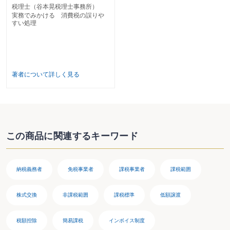
として扱われる？
税理士（谷本晃税理士事務所）
〔32〕 役員に無償で役務の提供を行った場合に消費税法上は時価相当額を課
実務でみかける 消費税の誤りや
税標準額に計上する必要がある？
すい処理
第３章 税額控除等
第１ 仕入れに係る消費税額の控除
１ 課税売上割合
著者について詳しく見る
〔33〕 課税売上高がゼロの場合の仕入税額控除の計算は全額控除方式によ
る？
〔34〕 課税売上高がない課税期間で個別対応方式を採った場合でも仕入税額
控除を受けられない？
〔35〕 有価証券の譲渡でも課税売上割合に準ずる割合の適用ができる？
〔36〕 債権譲渡を行うと譲渡対価の額に応じて課税売上割合が下がる？
〔37〕 暗号資産の譲渡対価の額は課税売上割合の計算に影響がある？
この商品に関連するキーワード
２ その他
〔38〕 無償で貸し付ける社宅の購入費用は居住用賃貸建物として仕入税額控
除の制限を受ける？
〔39〕 居住用賃貸建物に係る附属設備と、その後の資本的支出は仕入税額控
納税義務者
免税事業者
課税事業者
課税範囲
除ができる？
〔40〕 住宅の貸付けの用に供される可能性がある建物であれば仕入税額控除
株式交換
非課税範囲
課税標準
低額譲渡
はできない？
〔41〕 未成工事支出金や建設仮勘定の仕入税額控除のタイミングは？
〔42〕 土地勘定で経理処理された場合でも仕入税額控除の対象となる？
税額控除
簡易課税
インボイス制度
〔43〕 従業員に支給する在宅勤務手当は課税仕入れに該当する？