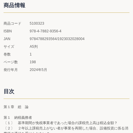
商品情報
商品コード
5100323
ISBN
978-4-7882-9356-4
JAN
9784788293564/1923032028004
サイズ
A5判
巻数
1
ページ数
198
発行年月
2024年5月
目次
第１章 総 論
第１ 納税義務者
〔１〕 基準期間が免税事業者であった場合の課税売上高は税込金額？
〔２〕 ２年以上課税売上がない者が事業を再開した場合、設備投資に係る消