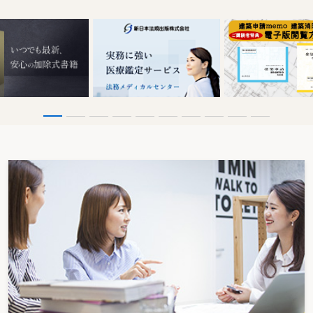
い？
〔55〕 家賃について請求書がない場合は、仕入税額控除を適用できない？
〔56〕 受け取った適格請求書が間違っていた場合、受取り側が一方的に加筆
修正しても、仕入税額控除を適用できる？
〔57〕 消費税の還付税額は必ず雑収入に計上しなければならない？
〔58〕 適格請求書発行事業者に相続が発生した場合、相続人は適格請求書発
行事業者となる？
〔59〕 ２割特例適用後の簡易課税制度選択届出書の提出期限は？
〔60〕 適格請求書発行事業者の登録取消届出書はいつまでに提出が必要？
〔61〕 令和６年に適格請求書発行事業者となった後、登録を取り消した場
合、免税事業者に戻れる時期は？
〔62〕 令和６年に適格請求書発行事業者となった後、調整対象固定資産を取
得した場合、免税事業者に戻れる時期は？
〔63〕 適格請求書発行事業者の登録により免税事業者でなくなった者は、必
ず２割特例が適用できる？