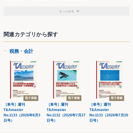
第２ 仕入れに係る消費税額の調整
〔44〕 居住用賃貸建物は仕入れ等の日以後、譲渡又は転用した場合に消費税
適格請求書発行事業者
税理士対象書籍
公認会計士対象書籍
もっとみる
額の調整が必要？
第４章 簡易課税
国税専門官対象書籍
関連カテゴリから探す
〔45〕 簡易課税制度を選択した後に高額特定資産を取得した場合、翌課税期
間から簡易課税制度を適用できる？
〔46〕 原則課税制度の下で高額特定資産の仕入れを行った場合、翌期は簡易
課税制度の適用が必ず制限される？
税務・会計
〔47〕 簡易課税制度で売上の事業区分をしていない場合の計算方法は？
〔48〕 簡易課税制度で建設業や製造業は必ず第３種事業となる？
〔49〕 事業廃止届出書を提出した場合の簡易課税制度選択届出書の効力は継
続する？
第５章 インボイス制度等
〔50〕 免税事業者から課税事業者となる場合、免税事業者であった期間中に
仕入れた棚卸資産に係る消費税は調整計算できない？
〔51〕 適格請求書発行事業者でない者から行った課税仕入れについて、控除
［単号］週刊
［単号］週刊
［単号］週刊
できない消費税等相当額は控除対象外消費税額等に該当する？
T&Amaster
T&Amaster
T&Amaster
〔52〕 免税事業者が適格請求書発行事業者となるには登録申請書のみを提出
No.1133（2026年8月3
No.1132（2026年7月27
No.1131（2026年7月20
すればよい？
日号）
日号）
日号）
〔53〕 課税期間の途中からは適格請求書発行事業者の登録はできない？
〔54〕 受託販売をする場合、受託者は適格請求書の交付をすることができな