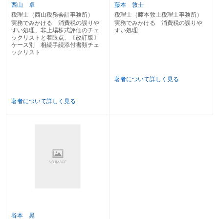
〔18〕 自己株式の取得及び処分は課税の対象となる？
西山 卓
藤本 敦士
〔19〕 営業の譲渡をした場合の対価の額は全て課税の対象となる？
税理士（西山税務会計事務所）
税理士（藤本敦士税理士事務所）
〔20〕 サラリーマンが副業として行う資産の譲渡は課税の対象となる？
実務でみかける 消費税の誤りや
実務でみかける 消費税の誤りや
〔21〕 収益補償や移転費用の補償として収受する立退料は課税の対象とな
すい処理、非上場株式評価のチェ
すい処理
る？
ックリストと着眼点、〔改訂版〕
ケース別 相続手続添付書類チェ
第３ 非課税範囲
ックリスト
〔22〕 住宅の貸付けであることが契約で明示されていない場合は住宅以外の
貸付けとして課税取引となる？
〔23〕 土地の貸付期間は実際の貸付期間によって判定する？
著者について詳しく見る
〔24〕 賃貸不動産収入を敷地部分と建物部分とに対価を区分して収受した場
合、敷地部分は土地の貸付けとして非課税となる？
〔25〕 集合住宅の各戸に割り当てられた駐車場は、住宅の貸付けとして非課
著者について詳しく見る
税となる？
〔26〕 住宅の貸付けと譲渡の課非判定の違いは？
〔27〕 借地権の消滅の対価と譲渡対価の取扱いの違いは？
〔28〕 印刷業者が郵便ハガキへの印刷費と併せて収受するハガキ売却代金は
課税の対象となる？
第２章 課税標準及び税率
〔29〕 個人が法人に低額譲渡をして時価課税とみなされた場合の消費税の課
税標準は？
〔30〕 法人成りの直前に有していた事業用資産を法人に譲渡等しなかった場
合には、課税の対象としなくてよい？
〔31〕 役員等への値引販売が給与課税される場合には消費税法上も低額譲渡
谷本 晃