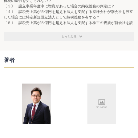
費税の還付を受けられない？
〔３〕 設立事業年度中に増資があった場合の納税義務の判定は？
〔４〕 課税売上高が５億円を超える法人を支配する持株会社が別会社を設立
した場合には特定新規設立法人として納税義務を有する？
〔５〕 課税売上高が５億円を超える法人を支配する株主の親族が新会社を設
立した場合には特定新規設立法人として納税義務を有する？
〔６〕 課税事業者である個人事業者から生前に事業承継を受けた場合、承継
もっとみる
者は課税事業者となる？
〔７〕 相続財産が未分割の場合の納税義務の判定は？
〔８〕 相続人以外が事業を承継した場合の納税義務の判定は？
〔９〕 特定期間の課税売上高が1，000万円を超える場合には必ず課税事業者
著者
となる？
〔10〕 事業年度の中途から課税事業者を選択しても設備投資に係る消費税の
還付は受けられない？
〔11〕 相続があった場合に課税事業者選択届出書の効力は承継される？
〔12〕 相次相続があった場合の納税義務の判定は第一次相続の被相続人の基
準期間における課税売上高を考慮する？
第２ 課税範囲
〔13〕 株式交換により新株の交付を受けた場合には消費税法上はどのような
取扱いをすればよい？
〔14〕 共有地の分割を行った場合、課税の対象となる？
〔15〕 現物給付として事業用資産を支給する場合は課税の対象となる？
〔16〕 法人成りの直前に有していた事業用資産を法人に譲渡せずに賃貸した
場合には課税の対象となる？
〔17〕 保証債務を履行するために行う資産の譲渡は課税の対象となる？