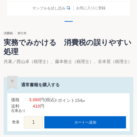
お気に入りに登録
サンプルを試し読み
消費税
単行本
実務でみかける 消費税の誤りやすい
処理
共著／西山卓（税理士）、藤本敦士（税理士）、谷本晃（税理士）
通常書籍を購入する
価格
3,080
円
(税込)
ポイント
154
pt
送料
410
円
在庫あり
数量
カートへ追加