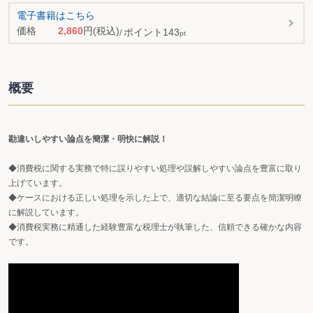
電子書籍はこちら
価格
2,860
円
(税込)
ポイント
143
pt
概要
勘違いしやすい論点を簡潔・明快に解説！
◆消費税に関する実務で特に誤りやすい処理や誤解しやすい論点を豊富に取り
上げています。
◆ケースにおける正しい処理を示した上で、適切な結論に至る要点を簡潔明瞭
に解説しています。
◆消費税実務に精通した経験豊富な税理士が執筆した、信頼できる確かな内容
です。