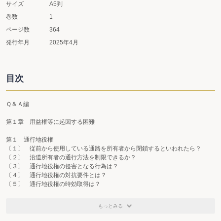
サイズ
A5判
巻数
1
ページ数
364
発行年月
2025年4月
目次
Ｑ＆Ａ編
第１章 用益権等に起因する困難
第１ 通行地役権
〔１〕 従前から使用している通路を所有者から閉鎖するといわれたら？
〔２〕 沿道所有者の通行方法を制限できるか？
〔３〕 通行地役権の侵害となる行為は？
〔４〕 通行地役権の対抗要件とは？
〔５〕 通行地役権の時効取得は？
〔６〕 通行地役権の設定契約の内容は？
〔７〕 所有者が私道の補修をしないときは？
もっとみる
第２ 囲繞地通行権