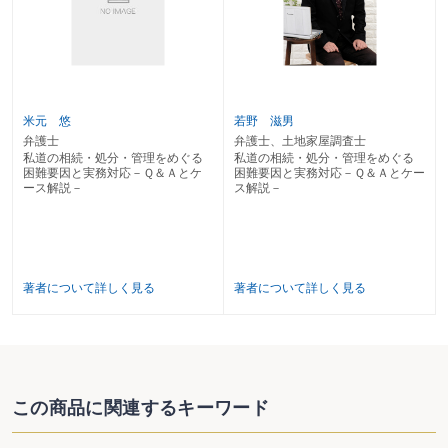
第３章 利用・維持・管理に関するケース
Case11 昔、集落で作った農道を市に寄付したが、最近、地主が農道の所有
者と称し、道路横に杭を打ち、鉄鎖で通行できないように妨害している場合
Case12 隣接地の一部を通行使用して、その地下に排水管を設置していたと
ころ、隣接地を新たに取得した者から排水管の撤去を求められた場合
Case13 道路位置指定の廃止（取消し）を求める場合
米元 悠
若野 滋男
Case14 里道の付替えを計画する場合
弁護士
弁護士、土地家屋調査士
Case15 私道の所有者が私道上の土地利用に関して所有権を行使する場合及
私道の相続・処分・管理をめぐる
私道の相続・処分・管理をめぐる
び権利行使が制限される場合
困難要因と実務対応－Ｑ＆Ａとケ
困難要因と実務対応－Ｑ＆Ａとケー
Case16 共同所有型私道の補修や売却を行いたいが、親族でない所有者が音
ース解説－
ス解説－
信不通で所在不明になっている場合
Case17 私道の固定資産税が非課税となる場合
Case18 私道の固定資産評価に不服がある場合
著者について詳しく見る
著者について詳しく見る
この商品に関連するキーワード