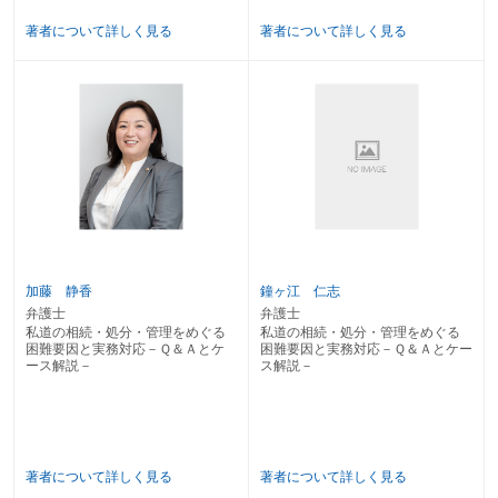
〔27〕 共同所有型私道が団地に該当した場合の管理方法は？
著者について詳しく見る
著者について詳しく見る
〔28〕 共同所有型私道にライフライン設備を設置できるか？
〔29〕 共同所有型私道の共有物分割請求を制限できるか？
〔30〕 相互持合型私道における法的規律とは？
〔31〕 何らかの要因で私道の通行に支障を来していたら？
〔32〕 私道の一部が陥没し補修工事が必要となったら？
〔33〕 私道の共有者が給水管の設置を承諾してくれないときは？
〔34〕 私道の共有者に所在不明者がいても電柱等を新たに設置できるか？
〔35〕 私道の使用方法を共有者間で定められるか？
〔36〕 マンション敷地内にある通路の通行を制限できるか？
〔37〕 相互持合型私道の土地の一部が譲渡された場合の通行権は？
〔38〕 登記簿上単独名義になっている共同所有型私道が第三者に譲渡された
ら？
加藤 静香
鐘ヶ江 仁志
第３章 相続等に起因する困難
弁護士
弁護士
私道の相続・処分・管理をめぐる
私道の相続・処分・管理をめぐる
〔39〕 相続した土地と私道の権利関係の調査方法は？
困難要因と実務対応－Ｑ＆Ａとケ
困難要因と実務対応－Ｑ＆Ａとケー
〔40〕 私道所有者の相続人はどう調査するのか？
ース解説－
ス解説－
〔41〕 私道を含む土地売買の際の境界確認の注意点は？
〔42〕 相続による共有と地役権の取扱いは？
〔43〕 私道に関する第三者との取決めは相続又は売買で承継されるか？
〔44〕 遺産分割で分筆した袋地から公道へ通行するには？
〔45〕 相続財産の土地が袋地である場合の遺産分割の注意点は？
著者について詳しく見る
著者について詳しく見る
〔46〕 通行権のある土地を遺産分割する場合の注意点は？