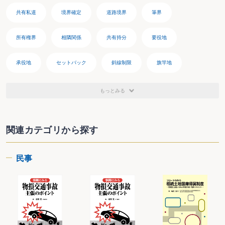
共有私道
境界確定
道路境界
筆界
所有権界
相隣関係
共有持分
要役地
承役地
セットバック
斜線制限
旗竿地
放置車両
用益権
通行地役権
囲繞地通行権
もっとみる
共同所有型私道
相互持合型私道
接道義務
関連カテゴリから探す
路地状敷地
ライフライン設備
所有者不明土地管理制度
民事
弁護士対象書籍
司法書士対象書籍
土地家屋調査士対象書籍
登記官対象書籍
国税専門官対象書籍