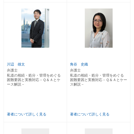
〔47〕 私道を含む土地を相続するときの所有権移転登記の注意点は？
第４章 建築基準法上の「接道」要件に起因する困難
〔48〕 接道義務とは？
〔49〕 ２項道路の判定とは？
〔50〕 位置指定道路を設定・廃止するには？
〔51〕 接道する道路がない場合には建築できないのか？
〔52〕 路地状敷地の規制とは？
第５章 管理に起因する困難
川辺 雄太
角谷 史織
〔53〕 私道の通行妨害を排除する方法は？
〔54〕 赤道の払下げを受けたい場合は？
弁護士
弁護士
私道の相続・処分・管理をめぐる
私道の相続・処分・管理をめぐる
〔55〕 「公共の用に供する道路」とは？
困難要因と実務対応－Ｑ＆Ａとケ
困難要因と実務対応－Ｑ＆Ａとケー
〔56〕 私道に設置されたライフライン設備の維持・管理は？
ース解説－
ス解説－
〔57〕 通行地役権の設定登記の方法は？
〔58〕 私道を登記する際の注意点は？
〔59〕 私道の時効取得はできるか？
〔60〕 私道の管理に補助はあるのか？
〔61〕 私道を公道に編入するには？
著者について詳しく見る
著者について詳しく見る
ケース編
第１章 相続に関するケース