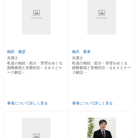
Case１ 広い土地の遺産分割において現物分割、例えば分譲（一部の土地を
相続人らが取得し残りを売却）する際に「道路」配置をする場合①
Case２ 広い土地の遺産分割において現物分割、例えば分譲（一部の土地を
相続人らが取得し残りを売却）する際に「道路」配置をする場合②
Case３ 遺産分割協議の結果、相続人の共有とされた旗竿地について、共有
者の一人から共有物分割請求された場合
Case４ 所有する土地が路地状敷地であり、公道に接続している部分が１ｍ
に満たないため、隣接する土地の相続人に通路の確保を求める場合
Case５ 被相続人の相続財産と思われた土地が里道の可能性があるといわれ
鶴田 雅彦
橋爪 愛来
ている場合
弁護士
弁護士
私道の相続・処分・管理をめぐる
私道の相続・処分・管理をめぐる
第２章 売買に関するケース
困難要因と実務対応－Ｑ＆Ａとケ
困難要因と実務対応－Ｑ＆Ａとケー
ース解説－
ス解説－
Case６ 通行のための管理費を支払っていたものの、持分のない私道を含む
土地の売却が検討されている場合
Case７ 宅地を売却しようとしたところ、私道部分のみ所有権移転登記がさ
れていないことが判明した場合
Case８ 宅地の売却をしようとして宅地と接する私道部分の境界確認をする
著者について詳しく見る
著者について詳しく見る
際に一部の私道共有者が所在不明の場合
Case９ 三つに分筆した土地をそれぞれ譲渡し、それぞれの土地が公道に接
続するよう２ｍ幅で分筆した通路上の土地について通行権等を付す場合
Case10 購入した土地の接道状況についての仲介業者又は売主の説明が不十
分であった場合