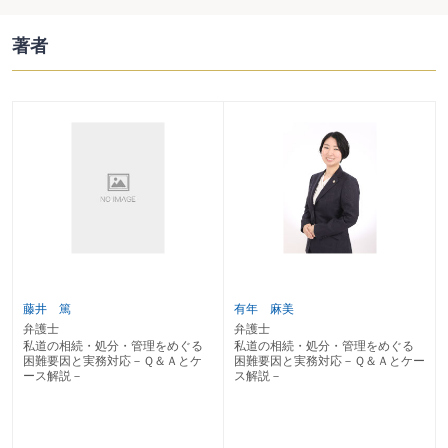
〔８〕 袋地になり囲繞地通行権が発生するのはどういった場合か？
〔９〕 囲繞地の最適な土地はどのように選択するのか？
著者
〔10〕 通行権のある土地上に工作物を設置することはできるのか？
〔11〕 袋地や囲繞地の所有者が交代した場合、囲繞地通行権はどうなるか？
〔12〕 土地の一部譲渡ではなく全部同時譲渡した場合の囲繞地通行権の主張
は？
〔13〕 既存の通路の拡張はできるのか？
〔14〕 既存の通路を減縮又は閉鎖することはできるか？
〔15〕 通行利用者が支払うべき償金はどのように考えればよいか？
第３ その他の権利
〔16〕 地役権が認められないが隣地を無償で通行できるか？
〔17〕 賃貸借契約を締結して通行権を確保する方法はあるか？
〔18〕 他人が所有する土地にライフラインを設置できるか？
〔19〕 私道が位置指定道路の場合に私道所有者の意思に反し通行できるか？
〔20〕 通行の自由権に基づき通行の妨害排除を求められる範囲は？
〔21〕 建物工事等のために車両が隣地の私道を通行・一時停車できるか？
藤井 篤
有年 麻美
弁護士
弁護士
第２章 共有状態に起因する困難
私道の相続・処分・管理をめぐる
私道の相続・処分・管理をめぐる
困難要因と実務対応－Ｑ＆Ａとケ
困難要因と実務対応－Ｑ＆Ａとケー
〔22〕 複数人が所有する私道の形態は何か？
ース解説－
ス解説－
〔23〕 共同所有型私道における使用等の規律は？
〔24〕 共有者の一部が不存在・所在不明な場合の対処法は？
〔25〕 賛否不明又は所在不明な共有者がいる私道を変更したいときは？
〔26〕 所有者不明土地管理制度とは？