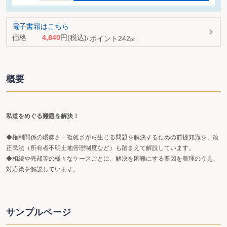
電子書籍はこちら
価格
4,840
円
(税込)
ポイント
242
pt
概要
私道をめぐる難題を解決！
◆権利関係の曖昧さ・複雑さから生じる問題を解決するための前提知識を、改
正民法（所有者不明土地管理制度など）も踏まえて解説しています。
◆相続や売却等の様々なケースごとに、解決を困難にする要因を整理のうえ、
対応策を解説しています。
サンプルページ