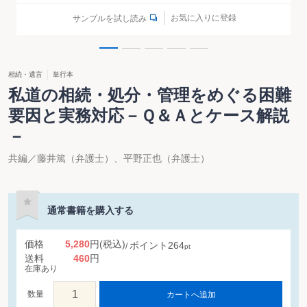
お気に入りに登録
サンプルを試し読み
相続・遺言
単行本
私道の相続・処分・管理をめぐる困難
要因と実務対応－Ｑ＆Ａとケース解説
－
共編／藤井篤（弁護士）、平野正也（弁護士）
通常書籍を購入する
価格
5,280
円
(税込)
ポイント
264
pt
送料
460
円
在庫あり
数量
カートへ追加