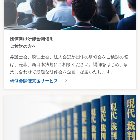
〔53〕 社内イベント
第３ 就労環境の整備・改善
〔54〕 オフィスクリーニング・内装工事
〔55〕 什器・備品の新調
〔56〕 勤怠管理システムのメンテナンス
〔57〕 テレワークのための通信設備導入費用の負担
団体向け研修会開催を
〔58〕 人事管理のためのクラウドサービス導入
ご検討の方へ
〔59〕 社用車のサブスクリプション導入
〔60〕 奨学金返還支援（代理返還）制度
弁護士会、税理士会、法人会ほか団体の研修会をご検討の際
は、是非、新日本法規にご相談ください。講師をはじめ、事
第４章 外部への業務委託のための支出
業に合わせて最適な研修会を企画・提案いたします。
〔61〕 下請企業への業務委託
研修会開催支援サービス
〔62〕 グループ企業への業務委託
〔63〕 海外グループ企業への業務委託
〔64〕 フリーランスへの業務委託
〔65〕 専門士業者への業務委託
第５章 その他利害関係者への支出
〔66〕 災害発生時の被災者への自社製品提供
〔67〕 フードバンク活動団体への食品提供
〔68〕 株主優待
〔69〕 企業版ふるさと納税