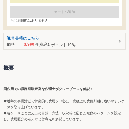
カートへ追加
※印刷機能はありません
通常書籍はこちら
価格
3,960
円
(税込)
ポイント
198
pt
概要
国税局での職務経験豊富な税理士がグレーゾーンを解説！
◆近年の事業活動で特徴的な費用を中心に、税務上の費目判断に迷いやすいケ
ースを取り上げています。
◆各ケースごとに支出の目的・方法・状況等に応じた複数のパターンを設定
し、費用区分の考え方と留意点を解説しています。