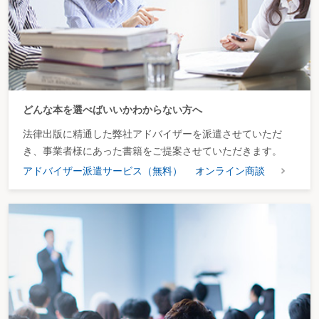
第３章 従業員等のための支出
第１ 個人への支出
〔34〕 インセンティブ（業務報奨金）
〔35〕 会社が負担する定期保険等の保険料
〔36〕 出向社員の給与負担
〔37〕 災害見舞金
〔38〕 慶弔費の負担
どんな本を選べばいいかわからない方へ
〔39〕 テレワークに対する費用補助
〔40〕 カフェテリアプランの社内ポイント制度
法律出版に精通した弊社アドバイザーを派遣させていただ
〔41〕 人間ドック受診料の会社負担
〔42〕 ハラスメント被害者への和解金
き、事業者様にあった書籍をご提案させていただきます。
〔43〕 役員懇親会・役員に支給した交際費
アドバイザー派遣サービス（無料）
オンライン商談
〔44〕 営業成績優秀者を招待した飲食会
〔45〕 個人所有の携帯電話を法人の業務に使用した場合の通信費の毎月定額
の補助
〔46〕 ストックオプション
〔47〕 海外出張費用の取扱い
第２ 社内行事
〔48〕 インターンシップ
〔49〕 業務研修
〔50〕 食事会・懇親会
〔51〕 社員旅行
〔52〕 社内サークルへの補助金