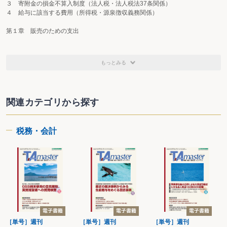
３ 寄附金の損金不算入制度（法人税・法人税法37条関係）
４ 給与に該当する費用（所得税・源泉徴収義務関係）
第１章 販売のための支出
第１ 販 売
〔１〕 リベート（売上割戻し）
もっとみる
〔２〕 キックバック
〔３〕 インセンティブ、成果報酬（販売奨励金）
〔４〕 クーポン、プロモーションコード
〔５〕 ポイントの付与
関連カテゴリから探す
〔６〕 サプライヤー表彰、パートナー企業表彰
〔７〕 顧客紹介に伴う紹介手数料
〔８〕 ECサイトの販売手数料（Amazon、Shopifyなど）
税務・会計
第２ 広告宣伝
〔９〕 新製品発表会
〔10〕 無料サンプル・試供品の提供
〔11〕 販売キャンペーンの景品費用
〔12〕 インフルエンサーへのプロモーション依頼費用
〔13〕 SEO対策費用
〔14〕 ウェブ広告費用
第２章 取引先・事業関係者のための支出
［単号］週刊
［単号］週刊
［単号］週刊