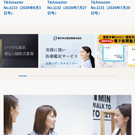
T&Amaster
T&Amaster
T&Amaster
第１ 会議・商談・接待
No.1133（2026年8月3
No.1132（2026年7月27
No.1131（2026年7月20
〔15〕 ランチミーティング
日号）
日号）
日号）
〔16〕 オンライン商談
〔17〕 スポーツ観戦・観劇への招待
〔18〕 取引先等とのゴルフコンペ
〔19〕 一人飲み
〔20〕 ウェビナー
〔21〕 デジタルイベント
〔22〕 幹部と取引先との懇親会に同席した従業員分の費用
第２ 取引先のための費用負担
〔23〕 テナントへの賃料減額
〔24〕 取引先主催のイベントへの協賛金
〔25〕 特約店の店舗改装費用の負担
〔26〕 クラウドファンディングへの資金提供
〔27〕 飲食費等を各社で割り勘にした場合の自社負担分
第３ 事業関係者のための費用負担
〔28〕 同業者団体の研修費用
〔29〕 事業者団体の年会費
〔30〕 近隣住民に対する迷惑料
〔31〕 地域行事への協賛金
〔32〕 海外取引先への支払
〔33〕 海外得意先の日本招待費用