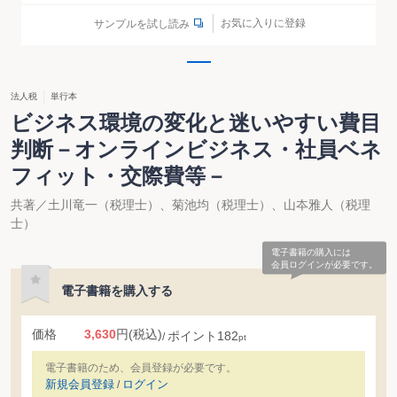
お気に入りに登録
サンプルを試し読み
法人税
単行本
ビジネス環境の変化と迷いやすい費目
判断－オンラインビジネス・社員ベネ
フィット・交際費等－
共著／土川竜一（税理士）、菊池均（税理士）、山夲雅人（税理
士）
電子書籍の購入には
会員ログインが必要です。
電子書籍を購入する
価格
3,630
円
(税込)
ポイント
182
pt
電子書籍のため、会員登録が必要です。
新規会員登録
ログイン
/