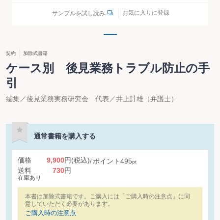
お気に入りに登録
サンプルを試し読み
契約
加除式書籍
ケース別 後見業務トラブル防止の手
引
編集／後見業務実務研究会 代表／井上計雄（弁護士）
通常書籍を購入する
価格
9,900
円
(税込)
ポイント
495
pt
送料
730
円
在庫あり
本書は加除式書籍です。ご購入には「ご購入時の注意点」に同
意していただく必要があります。
ご購入時の注意点