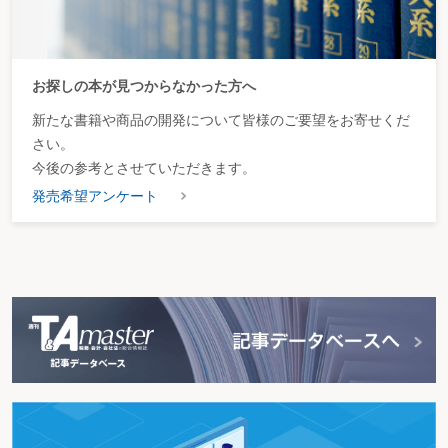
被後見人が「旅行に行きたいのでお金を持ってきてほしい」と訴える場合
被後見人が性風俗店の利用を希望する場合
第３ その他
家庭裁判所の決定した報酬額が、業務内容に比して安過ぎる場合
お探しの本が見つからなかった方へ
後見期間が長期にわたり、古い帳簿書類等を処分したい場合
被後見人が相続人となる相続について、税務申告や相続登記を有償で専門家に
新たな書籍や商品の開発について皆様のご要望をお寄せくだ
依頼したい場合
被後見人が共同相続人の一人として相続をし、その処理のために後見人が選任
さい。
された場合
今後の参考とさせていただきます。
第３章 後見終局時の業務
発売希望アンケート
第１ 官公庁への届出・申請
身寄りのない亡被後見人について、死亡届を提出するよう要請された場合
財産を引き渡す相続人を調べるために、亡被後見人の戸籍情報が必要な場合
相続人調査や相続財産清算人選任申立手続を弁護士に委任するため、報酬の支
払が必要な場合
第２ 火葬・埋葬・葬儀
遠方の親族から亡被後見人の遺体引取りや火葬を依頼された場合
亡被後見人に身寄りがなく、火葬や葬儀の費用が支弁できない場合
亡被後見人の遺体を引き取って火葬した入居施設から、費用を請求された場合
第３ 財産引渡しまでの管理
亡被後見人の銀行口座が凍結されている場合
亡被後見人が残した住宅ローンについて支払が必要な場合
亡被後見人宅が壊れたため、直ちに補修したい場合
亡被後見人が債務超過状態であった場合