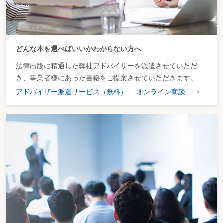
家族の個人情報も記載されており、プライバシー侵害である」と抗議された場
合
被後見人の財産や病歴等の個人情報の取扱いについて銀行や医療機関から同意
を求められた場合
市民後見人の養成団体から、後見実務の現場に同行させてほしいと依頼された
どんな本を選べばいいかわからない方へ
場合
第２ 財産管理関係
法律出版に精通した弊社アドバイザーを派遣させていただ
【居宅の管理・売却】
き、事業者様にあった書籍をご提案させていただきます。
ゴミ屋敷化した被後見人の近隣住宅から苦情が出ている場合
被後見人宅の管理が不十分で、植栽の越境や落雪、発生した害虫・害獣による
アドバイザー派遣サービス（無料）
オンライン商談
被害が隣家に及ぶ可能性がある場合
被後見人と同居している家族から自宅リフォームの提案があった場合
被後見人の自宅をバリアフリー仕様にリフォームしたいが、被後見人の家族が
反対している場合
老朽化した被後見人の自宅について、費用面を考慮して住替えを検討している
が、被後見人が建替えを希望している場合
被後見人の自宅の老朽化が著しいことから、特別養護老人ホームの入所を検討
したいが、被後見人が聞き入れない場合
特別養護老人ホームに入所した被後見人の自宅を売却する場合
被後見人名義の自宅の売却に、推定相続人である子が反対している場合
生活費捻出のため、長期療養中の被後見人宅を売却したいが、回復して自宅に
戻れる可能性も残っている場合
被後見人の自宅としてアパートを借りる際、連帯保証を求められた場合
【居宅以外の財産の管理】
被後見人の介護をしている親族から、報酬の支払を請求された場合