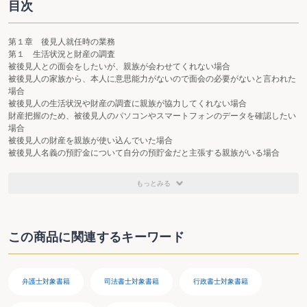
目次
第１章 後見人就任時の業務
第１ 生活状況と財産の調査
被後見人との面会をしたいが、親族が会わせてくれない場合
被後見人の家族から、本人に意思能力がないので面会の必要がないと言われた
場合
被後見人の生活状況や財産の調査に親族が協力してくれない場合
財産把握のため、被後見人のパソコンやスマートフォンのデータを確認したい
場合
被後見人の財産を親族が使い込んでいた場合
被後見人名義の預貯金について自分の預貯金だと主張する親族がいる場合
後見人が選任されたことで契約書の書換えを求められた場合
第２ 財産の保全
もっとみる
被後見人の自宅について、土地・建物の名義を被後見人に変更したい場合
作成した収支予定表において収支が赤字である場合
被後見人が保有している投機性の高い投資信託等の金融商品を解約したい場合
被後見人の生活費確保のため、電気・ガス・水道の供給契約を見直したい場合
この商品に関連するキーワード
就任後、財産目録の作成前に、被後見人の自宅の家賃の支払期限が到来した場
合
第３ 金融機関への就任届出・口座整理
銀行が、被後見人の預貯金口座のある支店以外での取引に応じない場合
弁護士対象書籍
司法書士対象書籍
行政書士対象書籍
後見開始の届出の際、銀行が被後見人の同席や、被後見人の署名・銀行印の押
印等を要求する場合