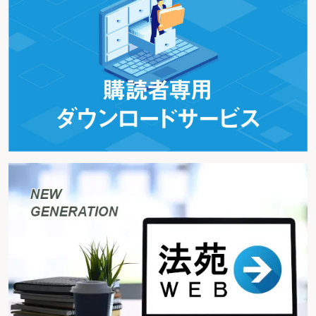
亡被後見人と同居していた子の住居確保のため、借家の家賃支払が必要な場合
亡被後見人の居住アパートの大家から、家財道具等の処分と原状回復費用の支
払を求められた場合
第４ 財産の引渡し・相続財産管理手続
亡被後見人の自宅を引き渡したいが、相続人間で争いがある場合
亡被後見人の預貯金の引渡方法について、相続人間で希望する方法が異なる場
合
亡被後見人の相続人が財産の受取りを拒否している場合
相続財産清算人を選任したいが、相続財産から申立費用を捻出できない場合