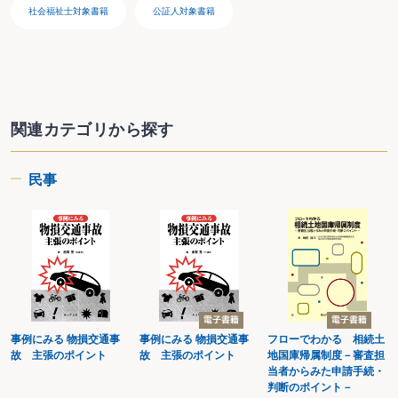
被後見人の取引銀行に提出する後見人就任届出書に、「名義人との過去の全て
社会福祉士対象書籍
公証人対象書籍
の取引を異議なく追認する」旨の項目がある場合
被後見人との金銭の受渡しのため、被後見人が預貯金口座を使えるようにした
い場合
後見人が通称を使用して職務を行いたい場合
第２章 後見人就任以降の業務
第１ 身上監護関係
【身分行為】
関連カテゴリから探す
被後見人が「結婚したい」と言い出した場合
被後見人が「離婚したい」、「離縁したい」と言い出した場合
被後見人が第三者を養子に迎えたい、あるいは養子になりたいと言い出した場
民事
合
被後見人と同居するその子と配偶者が、相続対策として、自分たちの子(被後見
人の孫)と被後見人との養子縁組を提案してきた場合
【見守り・生活上の援助】
被後見人が同居の家族から虐待を受けている疑いがある場合
家族と同居している被後見人について、ネグレクトが疑われる場合
被後見人が、同居する家族から暴言を浴びせられていると訴える場合
被後見人と同居する家族から、介護を手伝ってくれと頼まれた場合
被後見人の生活費が賄えないため、生活保護申請を検討する場合
【医 療】
事例にみる 物損交通事
事例にみる 物損交通事
フローでわかる 相続土
手術や入院に当たり、「同意書」「誓約書」への記入を求められた場合
故 主張のポイント
故 主張のポイント
地国庫帰属制度－審査担
乳がんが見つかった被後見人について、再発リスクを考慮して切除するか、温
当者からみた申請手続・
存するかの判断を求められた場合
判断のポイント－
急病の被後見人について、「すぐに手術をしないと命に関わる」として緊急に