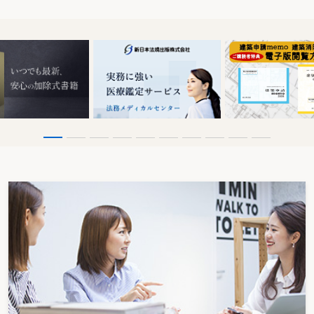
同意を求められた場合
入院中の被後見人が、ミトン等でベッドに拘束されているのを発見した場合
老人ホームに入居する被後見人について、施設からインフルエンザや新型コロ
ナワクチンの予防接種を勧められた場合
被後見人が治験の被験者となる際の本人承諾について、承諾を求められた場合
入院中の身寄りのない被後見人について、医師に「同行する人がいれば外出し
てもよい」と言われた場合
【精神疾患】
医療保護入院中の被後見人について、担当医から治療方針への同意を求められ
た場合
被後見人に精神疾患があるがその自覚がなく、被害妄想もあることから適切な
治療を受けられない場合
精神疾患を持つ被後見人がせん妄状態となり、隣家の住人を傷つけた場合
【介 護】
介護施設入所の際に「身体拘束への同意書」に署名を求められた場合
終末期の被後見人について、入所している介護施設から「看取りについての同
意書」に署名を求められた場合
被後見人が有料老人ホームに入所する際、保証人になってほしいと言われた場
合
ペットを飼っている被後見人が、介護施設に入所することになった場合
介護施設に入所している被後見人が、認知症による妄想から他の入所者を殴っ
てケガをさせた場合
【プライバシー・個人情報保護】
「親展」「転送不要」等の表示がある被後見人宛ての郵便物を開封したい場合
被後見人宛ての郵便物の開封について、被後見人の同居家族から「本人以外の