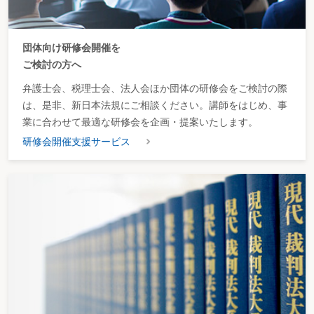
被後見人の第二子の結婚に当たり、第一子の結婚の時と同程度の結婚祝いを求
められた場合
被後見人の外出に当たり、入所施設の職員に実費を支払って、付添いを依頼す
団体向け研修会開催を
る場合
被後見人の親族から、扶養してほしいと要請があった場合
ご検討の方へ
被後見人が定期的に寄進をしていた宗教法人から、寄進の要請があった場合
被後見人が加入している保険について、保険会社から更新の有無を確認された
弁護士会、税理士会、法人会ほか団体の研修会をご検討の際
場合
は、是非、新日本法規にご相談ください。講師をはじめ、事
損失が出続けている被後見人所有の金融商品を解約したい場合
業に合わせて最適な研修会を企画・提案いたします。
値下がりが続いている被後見人所有の上場株式を売却したい場合
被後見人の生活費捻出のため、中長期の収支見通しを考えて資産運用を検討す
研修会開催支援サービス
る場合
生活費捻出のため、「後見人に管理させない意思表示」をされて被後見人が遺
贈を受けた財産を売却したい場合
被後見人が株主として議決権を有する会社から、株主総会での議決権行使を求
められた場合
被後見人の財産から税金や社会保険料を支払うことができない場合
【趣味・嗜好のための費消】
被後見人の趣味であるパチンコのため、財産から定期的に小遣いを渡していた
が、家族から「ギャンブルへの無駄遣いのためにお金を渡すのはやめてほし
い」と要請された場合
アルコール依存症の既往歴がある被後見人が酒類の購入を希望している場合
被後見人が定期的なタバコの購入を希望している場合
被後見人が、手元金がなくなったと言って頻繁に金銭を要求してくる場合
被後見人の希望でコンサートに行く際の付添いを求められた場合