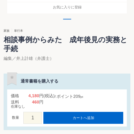
お気に入りに登録
家族
単行本
相談事例からみた 成年後見の実務と
手続
編集／井上計雄（弁護士）
通常書籍を購入する
価格
4,180
円
(税込)
ポイント
209
pt
送料
460
円
在庫なし
数量
カートへ追加