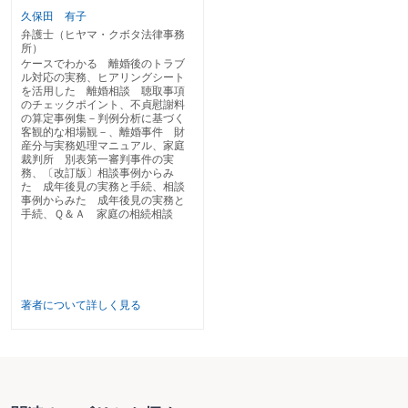
久保田 有子
弁護士（ヒヤマ・クボタ法律事務
所）
ケースでわかる 離婚後のトラブ
ル対応の実務、ヒアリングシート
を活用した 離婚相談 聴取事項
のチェックポイント、不貞慰謝料
の算定事例集－判例分析に基づく
客観的な相場観－、離婚事件 財
産分与実務処理マニュアル、家庭
裁判所 別表第一審判事件の実
務、〔改訂版〕相談事例からみ
た 成年後見の実務と手続、相談
事例からみた 成年後見の実務と
手続、Ｑ＆Ａ 家庭の相続相談
著者について詳しく見る