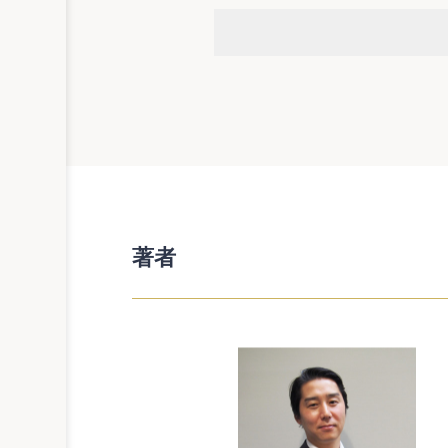
５ 研修
〔書式〕周知文書（研修時間の取
第２ 労働時間の管理・時間外
６ 自己申告制による労働時間
〔書式〕周知文書（自己申告制を
７ タイムカード等による労働
〔書式〕周知文書（タイムカー
８ 残業の事前申請のルール
〔書式〕就業規則（残業の事前申
〔書式〕時間外勤務申請書（残業
著者
９ 残業命令の拒否
〔書式〕時間外労働命令書 DL
10 始業時刻前の早出出勤
〔書式〕通知書（所定始業時刻前
11 終業時刻後のダラダラ残業
〔書式〕残業禁止命令書 DL
12 持ち帰り残業
〔書式〕周知文書（持ち帰り残業