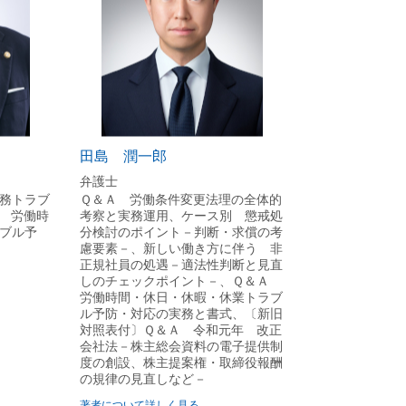
田島 潤一郎
弁護士
務トラブ
Ｑ＆Ａ 労働条件変更法理の全体的
 労働時
考察と実務運用、ケース別 懲戒処
ブル予
分検討のポイント－判断・求償の考
慮要素－、新しい働き方に伴う 非
正規社員の処遇－適法性判断と見直
しのチェックポイント－、Ｑ＆Ａ
労働時間・休日・休暇・休業トラブ
ル予防・対応の実務と書式、〔新旧
対照表付〕Ｑ＆Ａ 令和元年 改正
会社法－株主総会資料の電子提供制
度の創設、株主提案権・取締役報酬
の規律の見直しなど－
著者について詳しく見る