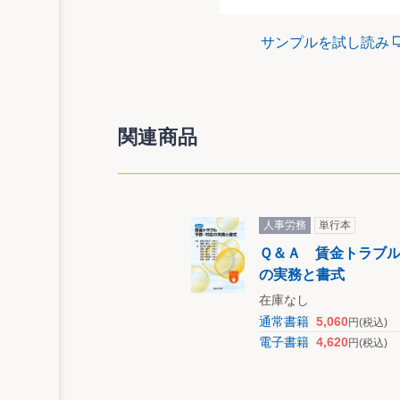
サンプルを試し読み
関連商品
人事労務
単行本
Ｑ＆Ａ 賃金トラブ
の実務と書式
在庫なし
通常書籍
5,060
円
(税込)
電子書籍
4,620
円
(税込)