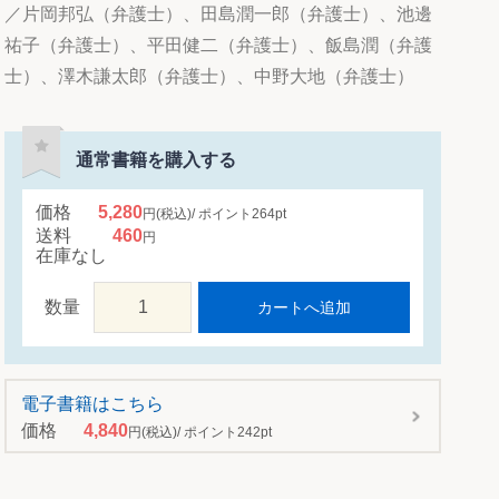
／片岡邦弘（弁護士）、田島潤一郎（弁護士）、池邊
祐子（弁護士）、平田健二（弁護士）、飯島潤（弁護
士）、澤木謙太郎（弁護士）、中野大地（弁護士）
通常書籍を購入する
価格
5,280
円
(税込)
ポイント
264
pt
送料
460
円
在庫なし
数量
カートへ追加
電子書籍はこちら
価格
4,840
円
(税込)
ポイント
242
pt