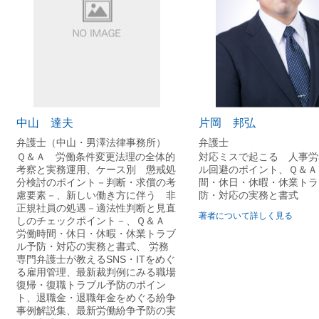
残業指示
示・許可に基づかない時間外労働の禁止について）DL
理
DL
りの場合）
いて）DL
中山 達夫
片岡 邦弘
出に関しての自主点検票 DL
弁護士（中山・男澤法律事務所）
弁護士
上
Ｑ＆Ａ 労働条件変更法理の全体的
対応ミスで起こる 人事労
考察と実務運用、ケース別 懲戒処
ル回避のポイント、Ｑ＆Ａ
防止・生産性向上のための制度変更について）DL
分検討のポイント－判断・求償の考
間・休日・休暇・休業トラ
慮要素－、新しい働き方に伴う 非
防・対応の実務と書式
正規社員の処遇－適法性判断と見直
著者について詳しく見る
しのチェックポイント－、Ｑ＆Ａ
告 DL
労働時間・休日・休暇・休業トラブ
DL
ル予防・対応の実務と書式、 労務
専門弁護士が教えるSNS・ITをめぐ
る雇用管理、最新裁判例にみる職場
労働時間の管理に関する条項）DL
復帰・復職トラブル予防のポイン
導入
ト、退職金・退職年金をめぐる紛争
ーバル）DL
事例解説集、最新労働紛争予防の実