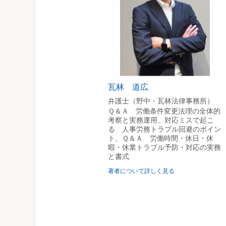
13 管理職でない従業員による
〔書式〕周知文書（管理職の指
14 外国人労働者の労働時間管
〔書式〕誓約書（留学生の場合）
15 残業時間の上限規制
〔書式〕三六協定（特別条項あ
〔書式〕周知文書（上限規制につ
16 従業員過半数代表者の選出
瓦林 道広
〔書式〕従業員過半数代表者選
弁護士（野中・瓦林法律事務所）
17 長時間労働防止・生産性向
Ｑ＆Ａ 労働条件変更法理の全体的
考察と実務運用、対応ミスで起こ
〔書式〕周知文書（長時間労働
る 人事労務トラブル回避のポイン
18 副業・兼業
ト、Ｑ＆Ａ 労働時間・休日・休
〔書式〕副業許可申請書 DL
暇・休業トラブル予防・対応の実務
と書式
〔書式〕副業先での労働時間の報
〔書式〕就業規則（副業・兼業）
著者について詳しく見る
19 テレワーク
〔書式〕テレワーク勤務規程（
20 勤務間インターバル制度の
〔書式〕就業規則（勤務間インタ