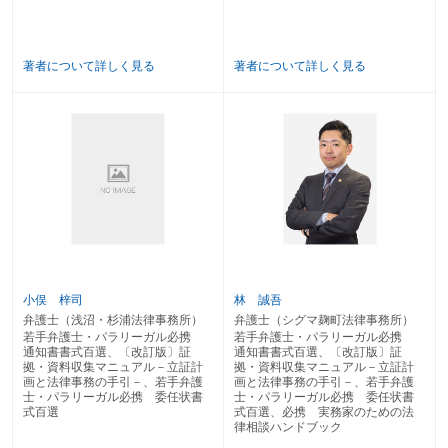
１ 離縁の無効の訴え
２ 離縁の取消しの訴え
第４ 成年後見等
著者について詳しく見る
著者について詳しく見る
第１１章 相続事件
第１ 相続の承認・放棄
第２ 遺産分割
第３ 遺 言
１ 遺言の種類
２ 遺言無効を争う場合
３ 遺留分
第１２章 配偶者からの暴力（ＤＶ）・ストーカー・セクハラ事件
第１ 配偶者からの暴力（ＤＶ）保護命令
第２ ストーカー規制法
第３ 職場における男女差別
小俣 梓司
林 誠吾
第３編 類型別の証拠・資料の具体的入手方法
弁護士（浅沼・杉浦法律事務所）
弁護士（シグマ麹町法律事務所）
若手弁護士・パラリーガル必携
若手弁護士・パラリーガル必携
通知書書式百選、〔改訂版〕証
通知書書式百選、〔改訂版〕証
第１章 親族・相続関連
拠・資料収集マニュアル－立証計
拠・資料収集マニュアル－立証計
１ 戸籍謄抄本・除籍謄本・改製原戸籍謄本
画と法律事務の手引－、若手弁護
画と法律事務の手引－、若手弁護
２ 個人番号カード
士・パラリーガル必携 委任状書
士・パラリーガル必携 委任状書
３ 住民票・住民票除票・戸籍附票
式百選
式百選、必携 実務家のための法
４ 印鑑登録証明書・印鑑証明書
律相談ハンドブック
５ 後見等・任意後見契約登記