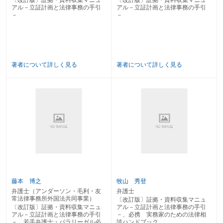
第１ 特 許
アル－立証計画と法律事務の手引
アル－立証計画と法律事務の手引
１ 特許権侵害に基づく差止訴訟
－
－
２ 特許権侵害に基づく損害賠償請求訴訟
第２ 著作権
第３ 商 標
第４ 意 匠
著者について詳しく見る
著者について詳しく見る
第７章 消費者事件
第１ 消費者事件一般
第２ クレサラ
第３ ヤミ金
第４ 金融商品取引
第５ 未公開株商法
第８章 IT関係訴訟事件
第１ 電子商取引（インターネットを利用した売買）
第２ インターネット詐欺
第３ インターネット上の名誉毀損
１ 発信者に対する名誉毀損に基づく損害賠償請求
２ 掲示板管理者等に対する不法行為に基づく損害賠償請求
藤本 博之
牧山 秀登
３ 発信者情報開示請求
弁護士（アンダーソン・毛利・友
弁護士
常法律事務所外国法共同事業）
〔改訂版〕証拠・資料収集マニュ
第９章 労働事件
〔改訂版〕証拠・資料収集マニュ
アル－立証計画と法律事務の手引
第１ 解雇関連
アル－立証計画と法律事務の手引
－、必携 実務家のための法律相
第２ 賃金・退職金
－、若手弁護士・パラリーガル必
談ハンドブック