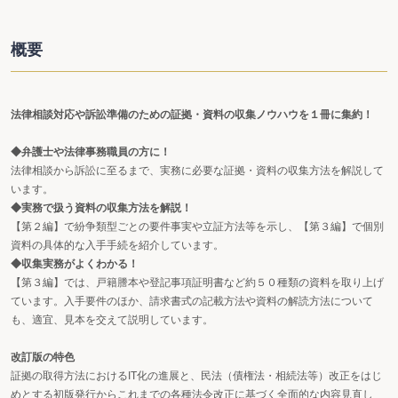
概要
法律相談対応や訴訟準備のための証拠・資料の収集ノウハウを１冊に集約！
◆弁護士や法律事務職員の方に！
法律相談から訴訟に至るまで、実務に必要な証拠・資料の収集方法を解説して
います。
◆実務で扱う資料の収集方法を解説！
【第２編】で紛争類型ごとの要件事実や立証方法等を示し、【第３編】で個別
資料の具体的な入手手続を紹介しています。
◆収集実務がよくわかる！
【第３編】では、戸籍謄本や登記事項証明書など約５０種類の資料を取り上げ
ています。入手要件のほか、請求書式の記載方法や資料の解読方法について
も、適宜、見本を交えて説明しています。
改訂版の特色
証拠の取得方法におけるIT化の進展と、民法（債権法・相続法等）改正をはじ
めとする初版発行からこれまでの各種法令改正に基づく全面的な内容見直し