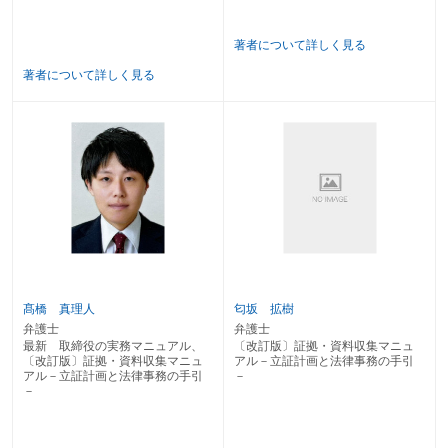
５ デジタル証拠
６ 法令、通達・ガイドライン
７ 士業、許認可等のインターネット検索一覧表
著者について詳しく見る
８ 公正証書（および附属書類）
著者について詳しく見る
第７章 その他
１ 渉外関連
２ 反社関連
●内容を一部変更することがありますので、ご了承ください。
髙橋 真理人
匂坂 拡樹
弁護士
弁護士
最新 取締役の実務マニュアル、
〔改訂版〕証拠・資料収集マニュ
〔改訂版〕証拠・資料収集マニュ
アル－立証計画と法律事務の手引
アル－立証計画と法律事務の手引
－
－