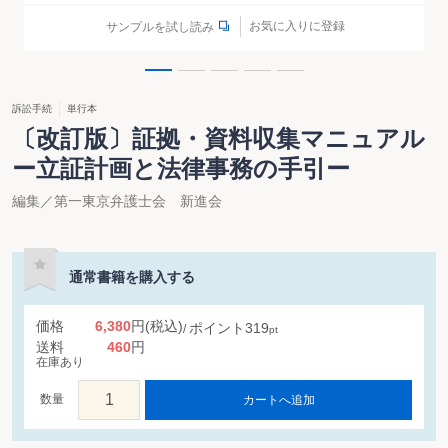
お気に入りに登録
サンプルを試し読み
訴訟手続
単行本
〔改訂版〕証拠・資料収集マニュアル
ー立証計画と法律事務の手引ー
編集／第一東京弁護士会 新進会
通常書籍を購入する
価格
6,380
円
(税込)
ポイント
319
pt
送料
460
円
在庫あり
数量
カートへ追加