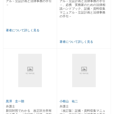
アル－立証計画と法律事務の手引
アル－立証計画と法律事務の手引
３ 追加・変更工事代金請求
－
－、必携 実務家のための法律相
第２ 工事遅延に基づく損害賠償
談ハンドブック、証拠・資料収集
第３ 契約不適合責任
マニュアル－立証計画と法律事務
１ 修補請求
の手引－
２ 損害賠償請求
第３章 損害賠償請求事件
著者について詳しく見る
第１ 交通事故
第２ 失火責任
著者について詳しく見る
第３ 製造物責任
第４ 医療過誤
第５ 国家賠償
１ 国家賠償法１条１項
２ 国家賠償法２条１項
第６ スポーツ中の事故
第７ 学校における加害行為・事故
第８ 動物（ペット等）占有者等の責任
第９ 名誉毀損
第４章 商事事件
第１ 株主総会決議に関する訴え
１ 決議無効・不存在の訴え
黒澤 圭一朗
小根山 祐二
２ 決議取消しの訴え
弁護士
弁護士
第２ 新株発行等に関する訴え
新旧対照でわかる 改正区分所有
〔改訂版〕証拠・資料収集マニュ
１ 新株発行等の無効・不存在の訴え