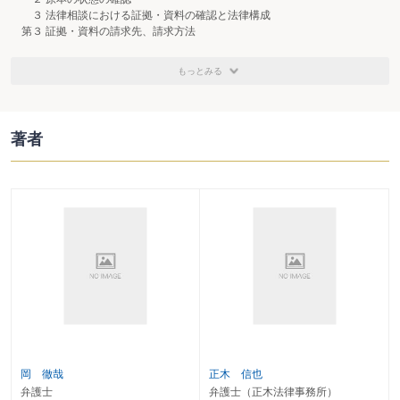
３ 法律相談における証拠・資料の確認と法律構成
第３ 証拠・資料の請求先、請求方法
１ 様々な請求先・請求方法
２ 官公庁等からの取寄せ
もっとみる
３ インターネット
第４ 弁護士会照会制度
１ 概 要
２ 長所・短所
著者
第５ 当事者照会
１ 概 要
２ 長所・短所
第６ 証拠保全
１ 概 要
２ 長所・短所
第７ 調査嘱託・鑑定嘱託・文書送付嘱託
１ 概 要
２ 長所・短所
第８ 文書提出命令
１ 概 要
２ 長所・短所
第２章 相手方の属性把握の重要性
第１ 総 論
岡 徹哉
正木 信也
第２ 自然人
弁護士
弁護士（正木法律事務所）