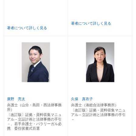
５ 株主名簿
６ 株主総会議事録
７ 取締役会議事録
８ 就業規則
著者について詳しく見る
９ 計算書類・附属書類
著者について詳しく見る
第４章 財産関連
１ 源泉徴収票
２ 納税証明書、課税・非課税証明書
３ 自動車登録ファイル（自動車登録事項証明書）
４ 金融機関の取引履歴
第５章 知的財産権関連
１ 特許登録原簿
２ 特許公報
３ 商標登録原簿・意匠登録原簿
４ 商標公報・意匠公報
５ 著作権登録情報
廣野 亮太
久保 真衣子
弁護士（山分・島田・西法律事務
弁護士（湊総合法律事務所）
第６章 裁判関連
所）
〔改訂版〕証拠・資料収集マニュ
１ 裁判記録（民事事件、刑事事件、家事事件）
〔改訂版〕証拠・資料収集マニュ
アル－立証計画と法律事務の手引
アル－立証計画と法律事務の手引
－
２ 刑事不起訴事件記録（実況見分調書、供述調書、目撃者の特定情報）
－、若手弁護士・パラリーガル必
３ 競売記録（物件明細書、現況調査報告書、評価書）
携 委任状書式百選
４ 交通事故証明書