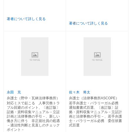
６ 相続放棄等申述受理証明書・相続放棄等の有無の照会書
７ 法定相続情報
８ 相続税申告書・添付書類
著者について詳しく見る
９ 年金分割のための情報通知書
著者について詳しく見る
第２章 不動産関連
１ 登記事項証明書（土地・建物登記簿謄本）
２ 不動産登記申請書・添付書類
３ １４条１項地図・公図（旧土地台帳附属地図）
４ 地積測量図
５ 建物図面・各階平面図
６ 建築確認申請書
７ 固定資産評価証明書
８ 固定資産課税台帳
９ 航空写真・衛星画像
１０ 市街地路線価図
１１ ブルーマップ（地番検索システム端末機）
永田 充
佐々木 将太
１２ 都市計画図
弁護士（野中・瓦林法律事務所）
弁護士（法律事務所ASCOPE）
１3 土地・家屋名寄帳
対応ミスで起こる 人事労務トラ
若手弁護士・パラリーガル必携
ブル回避のポイント、〔改訂版〕
通知書書式百選、〔改訂版〕証
第３章 商事関連
証拠・資料収集マニュアル－立証
拠・資料収集マニュアル－立証計
１ 登記事項証明書（会社登記簿）
計画と法律事務の手引－、新しい
画と法律事務の手引－、若手弁護
働き方に伴う 非正規社員の処遇
士・パラリーガル必携 委任状書
２ 債権譲渡登記ファイル
－適法性判断と見直しのチェック
式百選
３ 会社登記申請書（附属書類）
ポイント－
４ 定 款