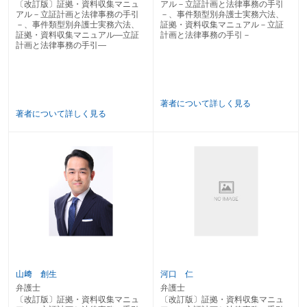
４ 目隠し設置請求
〔改訂版〕証拠・資料収集マニュ
アル－立証計画と法律事務の手引
第６ 境界の確定を求める訴え
アル－立証計画と法律事務の手引
－、事件類型別弁護士実務六法、
－、事件類型別弁護士実務六法、
証拠・資料収集マニュアル－立証
第７ 共有物分割請求訴訟
証拠・資料収集マニュアル―立証
計画と法律事務の手引－
第８ マンション関係訴訟
計画と法律事務の手引―
１ 当事者
２ 管理費等支払請求事件
３ 建替えに関する争い
第９ 賃貸借関係事件
１ 敷金返還請求訴訟
著者について詳しく見る
２ 賃料増（減）額確認請求訴訟
著者について詳しく見る
３ 借地条件変更申立て
４ 建物増改築許可申立て
５ 借地契約更新後の建物の再築の許可申立て
６ 土地賃借権譲渡・転貸許可申立て
７ 建物競売等の場合における土地賃借権譲受許可申立て
第１0 近隣騒音に関する訴訟
第１1 日照妨害に関する訴訟
１ 損害賠償請求
２ 工事差止請求・建物取壊し請求
第２章 建築請負事件
第１ 建築請負代金請求
山﨑 創生
河口 仁
１ 通常の代金請求
弁護士
弁護士
２ 出来高割合による代金請求
〔改訂版〕証拠・資料収集マニュ
〔改訂版〕証拠・資料収集マニュ