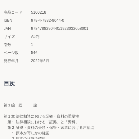
商品コード
5100218
ISBN
978-4-7882-9044-0
JAN
9784788290440/1923032058001
サイズ
A5判
巻数
1
ページ数
546
発行年月
2022年5月
目次
第１編 総 論
第１章 法律相談における証拠・資料の重要性
第１ 法律相談における「証拠」と「資料」
第２ 証拠・資料の受領・保管・返還における注意点
１ 原本か写しかの確認
２ 原本の状態の確認