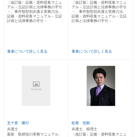
第３ 法 人
〔改訂版〕証拠・資料収集マニュ
〔改訂版〕証拠・資料収集マニュ
１ 法人の種類
アル－立証計画と法律事務の手引
アル－立証計画と法律事務の手引
２ 株式会社、医療法人、学校法人、宗教法人、NPO法人など
－、事件類型別弁護士実務六法、
－、事件類型別弁護士実務六法、
証拠・資料収集マニュアル－立証
証拠・資料収集マニュアル－立証
第４ 法人格なき社団・財団、民法上の組合
計画と法律事務の手引－
計画と法律事務の手引－
１ 訴訟提起の要件
２ 法人でない団体の財産管理の方法
３ 代表者個人名義の財産に対する強制執行
第２編 紛争類型別の要件事実、立証事項および証拠の収集方法
著者について詳しく見る
著者について詳しく見る
第１章 不動産事件
第１ 不動産明渡請求訴訟
１ 所有権に基づく請求
２ 賃貸借契約の終了に基づく請求
第２ 所有権移転登記手続請求訴訟
第３ 抹消登記手続請求訴訟
１ 所有権移転登記抹消登記手続請求
２ 抵当権設定登記抹消登記手続請求
第４ 承諾請求訴訟
１ 抹消登記承諾請求
２ 仮登記本登記承諾請求
第５ 相隣関係訴訟
１ 通行権に関する訴訟
五十里 隆行
松尾 浩順
２ 境界線付近の建築廃止・変更請求訴訟
弁護士
弁護士、税理士
３ 隣地使用承諾、工事妨害禁止請求訴訟
最新 取締役の実務マニュアル、
〔改訂版〕証拠・資料収集マニュ