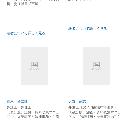
１ 賃 金
携 委任状書式百選
２ 退職金
第３ 労災補償関係
第４ その他契約関係（パワハラ）
第５ 仮処分・労働審判
著者について詳しく見る
第６ 不当労働行為
著者について詳しく見る
第１０章 家事・人事事件
第１ 離婚関係
１ 離婚調停・訴訟
２ 離婚の訴えに伴う財産分与
３ 慰謝料
４ 婚姻無効の訴え
５ 渉外離婚
６ 内縁関係
７ 監護者・親権者の指定
８ 婚姻費用分担
９ 養育費
１０ 子の引渡し請求
青木 修二郎
大野 武志
第２ 親子関係
弁護士、弁理士
弁護士（虎ノ門南法律事務所）
１ 嫡出否認の訴え
〔改訂版〕証拠・資料収集マニュ
〔改訂版〕証拠・資料収集マニュ
２ 親子関係不存在確認の訴え
アル－立証計画と法律事務の手引
アル－立証計画と法律事務の手引
３ 父を定める訴え
－
－
４ 認知の訴え
第３ 離 縁