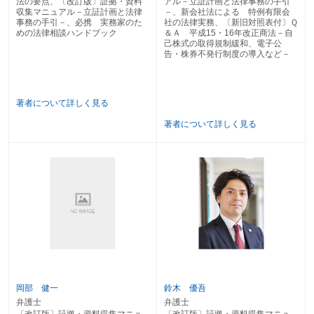
法の要点、〔改訂版〕証拠・資料
アル－立証計画と法律事務の手引
２ 新株発行等差止めの訴え
収集マニュアル－立証計画と法律
－、新会社法による 特例有限会
第３ 取締役会決議無効・不存在確認請求訴訟
事務の手引－、必携 実務家のた
社の法律実務、〔新旧対照表付〕Ｑ
第４ 取締役の報酬請求訴訟
めの法律相談ハンドブック
＆Ａ 平成15・16年改正商法－自
第５ 株主代表訴訟
己株式の取得規制緩和、電子公
告・株券不発行制度の導入など－
第６ 合併無効の訴え
第７ 会社設立無効の訴え
第８ 手形・小切手訴訟
第９ 不正競争防止法・私的独占の禁止及び公正取引の確保に関する法律に基
著者について詳しく見る
づく訴え
第１０ 法人格否認の法理に基づく訴え
著者について詳しく見る
第５章 保全・執行事件
第１ 仮差押え
第２ 仮処分
第３ 執行関係
１ 不動産執行
２ 動産執行
３ 債権執行
４ 担保権の実行としての競売
第４ 供 託
１ 供託手続（裁判上の担保供託）
２ 還付請求
３ 取戻請求
岡部 健一
鈴木 優吾
弁護士
弁護士
第６章 知的財産権事件
〔改訂版〕証拠・資料収集マニュ
〔改訂版〕証拠・資料収集マニュ