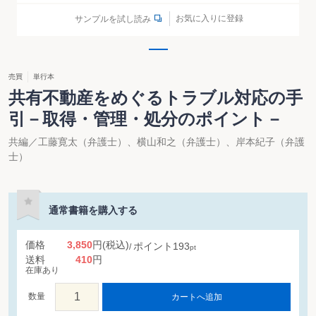
お気に入りに登録
サンプルを試し読み
売買
単行本
共有不動産をめぐるトラブル対応の手
引－取得・管理・処分のポイント－
共編／工藤寛太（弁護士）、横山和之（弁護士）、岸本紀子（弁護
士）
通常書籍を購入する
価格
3,850
円
(税込)
ポイント
193
pt
送料
410
円
在庫あり
数量
カートへ追加