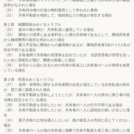
請求がなされた場合
〔20〕 共有持分権の行使が権利濫用として争われた事例
〔21〕 共有不動産を相続して、相続税などの税金が発生する場合
第２章 相隣関係をめぐるトラブル
〔22〕 庭木の枝が伸び、共有私道に越境している場合
〔23〕 隣地との境界にある老朽化した塀が共有物であるとして、隣地所有者
から修繕費用の負担を求められた場合
〔24〕 購入予定地に隣地からの越境物があるが、隣地所有者3名のうち1名が
所在不明である場合
〔25〕 共有者間で共有物の管理者を定めていたが、当該管理者が管理を怠っ
たために屋根瓦が飛び、隣家が損傷した場合
〔26〕 自宅から公道に出るための共有の私道上に共有者の一人が車両を放置
している場合
第３章 売買をめぐるトラブル
〔27〕 使用・管理等に関する共有者間の合意が成立している共有私道の持分
が、第三者に譲渡された場合
〔28〕 共有不動産を売却しようとしたが、共有者の一人の持分に第三者の抵
当権が設定されている場合
〔29〕 共有不動産を売却したいが、共有者の一人が行方不明である場合
〔30〕 共有不動産を売却したいが、共有者の一人に認知症の疑いが生じた場
合
〔31〕 親子共有の土地を購入したいが、親の後見人が売却に応じてくれない
場合
〔32〕 共有者の一人が他の共有者に無断で共有不動産を第三者に売却した場