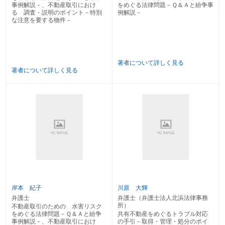
事例解説－、不動産取引におけ
をめぐる法律問題－Ｑ＆Ａと紛争事
る 調査・説明のポイント－特別
例解説－
な注意を要する物件－
著者について詳しく見る
著者について詳しく見る
岸本 紀子
川原 大輝
弁護士
弁護士（弁護士法人北浜法律事務
所）
不動産取引のための 水害リスク
をめぐる法律問題－Ｑ＆Ａと紛争
共有不動産をめぐるトラブル対応
事例解説－、不動産取引におけ
の手引－取得・管理・処分のポイ