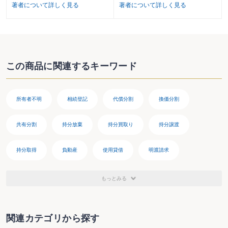
著者について詳しく見る
著者について詳しく見る
この商品に関連するキーワード
所有者不明
相続登記
代償分割
換価分割
共有分割
持分放棄
持分買取り
持分譲渡
持分取得
負動産
使用貸借
明渡請求
持分移転登記
収去請求
共有物分割請求
もっとみる
敷金返還請求
弁護士対象書籍
税理士対象書籍
関連カテゴリから探す
司法書士対象書籍
宅地建物取引士対象書籍