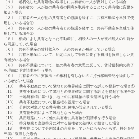
〔１〕 老朽化した共有建物の取壊しに共有者の一人が反対している場合
〔２〕 共有者の一人が他の共有者の同意を取得することなく共有物に変更を
加えた場合
〔３〕 共有者の一人が他の共有者との協議を経ずに、共有不動産を単独で使
用している場合①
〔４〕 共有者の一人が他の共有者との協議を経ずに、共有不動産を単独で使
用している場合②
〔５〕 相続により共有となった不動産に、相続人の一人が被相続人の生前か
ら同居していた場合
〔６〕 共有不動産の賃料収入を一人の共有者が独占している場合
〔７〕 共有不動産について、約定に反して管理に要する費用を負担しない共
有者がいる場合
〔８〕 共有不動産について、他の共有者の意思に反して、賃貸借契約の終了
を理由に明渡請求を行う場合
〔９〕 共有者の中に実体法上の権利を有しないのに持分移転登記を経由して
いる者がいた場合
〔10〕 共有不動産について隣地との境界確定に関する訴えを提起する場合①
〔11〕 共有不動産について隣地との境界確定に関する訴えを提起する場合②
〔12〕 土地所有権に基づき、地上の共有建物の収去請求を行う場合
〔13〕 共有不動産について抵当権を設定する場合
〔14〕 分割の対象となる共有物に担保権が設定されている場合
〔15〕 共有物分割によって袋地となった場合
〔16〕 共用通路について他の共有者に共有物分割請求を行う場合
〔17〕 持分放棄と当該持分に対する債権者の差押えが競合した場合
〔18〕 共有物について分割禁止の合意をしていたにもかかわらず、持分を第
三者に譲渡した場合
〔19〕 夫単独名義のマンションについて離婚後に元妻から共有持分権の確認