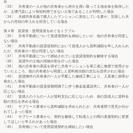
合
〔33〕 共有者の一人が他の共有者から持分を買い取って土地全体を取得した
が、土壌汚染により有効利用できない土地であることが判明した場合
〔34〕 夫婦共有名義で購入したマンションに居住している妻が、別居した夫
からの売却の申入れを拒否している場合
第４章 賃貸借・使用貸借をめぐるトラブル
〔35〕 共有不動産について賃貸借契約を締結したいが、他の共有者が同意し
ない場合
〔36〕 共有不動産の賃貸借契約において賃借人から賃料減額を申し入れられ
たが、共有者の一部が同意しない場合
〔37〕 共有不動産について締結されている賃貸借契約を解除する場合
〔38〕 賃貸中の土地の現物分割を行った場合
〔39〕 他の共有者の承諾を得ずに共有マンションを第三者に無償で使用させ
ていたところ、他の共有者から明渡しと賃料相当額の支払を請求された場合
〔40〕 賃貸物件の共有者の一人が手配した修繕工事により、入居者に損害が
発生した場合
〔41〕 共有不動産の賃貸借期間満了に伴う敷金返還請求に、共有者の一人が
応じない場合
〔42〕 賃借人のうちの一人が賃料支払に応じないため、他の賃借人に賃料全
額の支払を求める場合
〔43〕 サブリース業者から賃料減額を求められたが、共有者間で意見が分か
れてしまった場合
〔44〕 サブリース業者から、契約を解除して転借人との間の直接契約に変更
してほしいと申入れがあった場合
〔45〕 共有物について使用貸借契約を締結したい場合