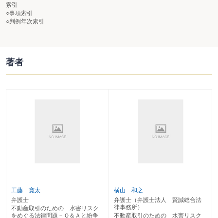
索引
○事項索引
○判例年次索引
著者
工藤 寛太
横山 和之
弁護士
弁護士（弁護士法人 賢誠総合法
律事務所）
不動産取引のための 水害リスク
をめぐる法律問題－Ｑ＆Ａと紛争
不動産取引のための 水害リスク