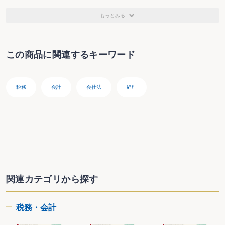
【今週のニュース】
・初回GIR申告に係る移行的救済措置公表
もっとみる
・欠損金の連続申告、判断は申告書提出時
・暫定的な相続税の期限内申告義務認めず
・土地等の譲渡所得の申告が過去最高
・2027年3月には保証基準を利用可能に
この商品に関連するキーワード
・温対法による開示、実務対応基準決定へ
【解説】
・監査品質のマネジメントに関する年次報告書とAQI
税務
会計
会社法
経理
・未公開裁決事例紹介
支給額と届出額に差異、事前確定給与に該当せず
編集部
・未公開判決事例紹介
契約書に記載ない添付書面の作成も税理士業務の対象
編集部
・地裁 関連者に係る収入保険料、他社へ出再した金額控除せず
編集部
【コラム・その他】
関連カテゴリから探す
・税理士事務所回覧用 月曜朝イチCHECK
・インサイダー取引規制の「親会社」の定義が見直し
・経産省、「スピンオフ」の活用に関する手引を改訂
税務・会計
・今週の専門用語
モンテカルロ・シミュレーション／温対法におけるSHK制度の定める方法／