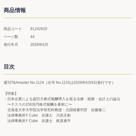
商品情報
商品コード
81242620
ページ数
44
発行年月
2026年6月
目次
週刊T&Amaster No.1124（次号 No.1125は2026年6月8日発行です）
【特集】
・日本企業による超巨大株式報酬導入を巡る法務・税務・会計上の論点
〜テスラの150兆円株式報酬を素材に〜
北海道大学大学院法学研究科教授・元国税審判官 佐藤修二
法律事務所Y Cube 弁護士 川添文彬
法律事務所Y Cube 弁護士 梶原康平