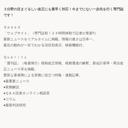
３分野の目まぐるしい改正にも素早く対応！今までにない一歩先を行く専門誌
です！
Ｓｐｅｅｄ
「ウェブサイト」（専門誌初！２４時間体制で記者が更新!!）
最新ニュースをリアルタイムに掲載。情報の速さは日本一。
最近の動向が一目でわかる項目別表示、検索機能付。
Ｑｕａｌｉｔｙ
「週刊誌」（毎週発行）税制改正情報、税務通達の解釈、新会計基準・商法改
正ニュース等を掲載。
豊富な著者陣による実務に役立つ特集・連載記事。
●最重要ニュース
●実務解説
●Ｑ＆Ａ読者オンライン相談室
●コラム
●最新判決研究