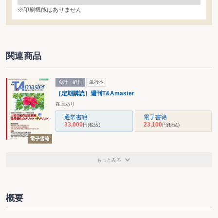
※印刷機能はありません
関連商品
会計・経理
単行本
［定期購読］週刊T&Amaster
在庫あり
通常書籍
電子書籍
33,000
23,100
円
(税込)
円
(税込)
もっとみる
概要