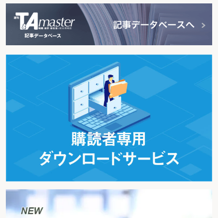
２－143 相殺の効力はいつ発生するか
２－144 債務者の交替による更改の効力が生ずるのはいつか
２－145 指図証券につき
＜1＞ 譲渡・質入れの効力が生ずるのはいつか
＜2＞ 履行遅滞が生ずるのはいつからか
２－146 記名式所持人払証券につき
＜1＞ 譲渡・質入れの効力が生ずるのはいつか
＜2＞ 履行遅滞が生ずるのはいつからか
２－147 指図証券及び記名式所持人払証券以外の記名証券につき、譲渡・質
入れの効力が生ずるのはいつか
２－148 無記名証券につき
＜1＞ 譲渡・質入れの効力が生ずるのはいつか
＜2＞ 履行遅滞が生ずるのはいつからか
第２ 契 約
２－149 契約が成立するのはいつか
２－150 承諾期間を定めた申込みを撤回できるのはいつか
２－151 承諾期間の定めのない契約申込みを撤回できる時期はいつか
２－152 隔地者間の契約が成立する時期はいつか
２－153 懸賞広告を撤回できるのはいつか
２－154 第三者のためにする契約において第三者が受益の意思表示をなし得
る期間は
２－155 履行遅滞による解除権発生の要件として必要な催告期間はどれだけ
か
２－156 解除権を行使するか否かの確答を督促するのに要する催告期間はど
れだけか