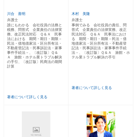
２－11 無権代理行為の相手方が本人に対して行う催告において必要な相当期
間は
２－12 無権代理行為の相手方が取消権を行使できる期間は
川合 善明
木村 美隆
２－13 無効な行為を追認した場合、効力はいつ発生するか
弁護士
弁護士
２－14 法律行為を取り消した場合の効果はいつ発生するか
誰にもわかる 会社役員の法務と
事例でみる 会社役員の責任、問
２－15 取り消すことができる法律行為を追認した場合、効果はいつ発生する
税務、問答式 企業責任の法律実
答式 企業責任の法律実務、改正
か
務、改正民法対応 Ｑ＆Ａ 民事
民法対応 Ｑ＆Ａ 民事法におけ
法における 期間・期日・期限－
る 期間・期日・期限－民法・借
２－16 取り消すことのできる法律行為を追認できるのはいつからか
民法・借地借家法・区分所有法・
地借家法・区分所有法・不動産登
２－17 取消権を行使することができる期間は
不動産登記法・民事訴訟法・家事
記法・民事訴訟法・家事事件手続
２－18 期限を付した法律行為の効力はいつ発生するか
事件手続法－、〔改訂版〕Ｑ＆
法－、〔改訂版〕Ｑ＆Ａ 旅館・ホ
２－19 意思表示において意思の欠缺が判断されるのはいつの時点か
Ａ 旅館・ホテル業トラブル解決
テル業トラブル解決の手引
２－20 意思表示の受領能力がない者を相手方とする意思表示の受領時期は
の手引、〔改訂版〕民商法の期間
計算
２－21 条件を付した法律行為の効力はいつ発生するか
第５ 時 効
２－22 時効の効力はいつ発生するか
２－23 時効の援用はいつまでに行わなければならないか
著者について詳しく見る
２－24 裁判上の請求等による時効の完成猶予の効力はいつ発生するか
２－25 裁判上の請求による時効の完成猶予の効力はいつ発生するか
著者について詳しく見る
２－26 支払督促による時効の完成猶予の効力はいつ発生するか
２－27 破産手続参加による時効の完成猶予の効力はいつ発生するか
２－28 催告による時効の完成猶予の効力はいつまであるか
２－29 強制執行等による時効の完成猶予の効力はいつ発生するか
２－30 仮差押え、仮処分の時効完成猶予の効力はいつ発生し、いつまで継続
するか
２－31 時効更新の起算点はいつか