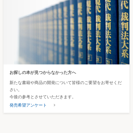
２－127 未発生の債権を譲渡したとき、譲受人はいつ債権を取得するか
２－128 債権譲渡の対抗要件はいつ備わるか
２－129 債権譲渡があった場合、債務者が譲受人に対抗できるのは、譲渡人
に対しいつまでに生じた事由か
２－130 債権譲渡があった場合、債務者はいつまでに取得した譲受人に対す
る債権であれば譲受人に対し相殺をもって対抗することができるか
２－131 債務者と引受人間の契約による併存的債務引受が効力を生ずるのは
いつか
２－132 債権者と引受人との契約により免責的債務引受が効力を生ずるのは
いつか
２－133 債権者の預貯金口座への払込みによってする弁済が効力を生ずるの
はいつか
２－134 弁済の時間について法令又は慣習により取引時間の定めがあると
お探しの本が見つからなかった方へ
き、弁済又は弁済の請求ができるのはいつか
２－135 弁済供託の効果はいつ発生するか
新たな書籍や商品の開発について皆様のご要望をお寄せくだ
２－136 債権者に対する供託の通知はいつなすべきか
さい。
２－137 供託物の取戻請求権の消滅時効期間はいつまでか
２－138 弁済充当の指定はいつ行うか
今後の参考とさせていただきます。
２－139 弁済の提供はいつ行うか
発売希望アンケート
２－140 弁済をするにつき正当な利益を有しない者が債務者のために弁済し
債権者に代位する場合、債務者や第三者に対抗できるようになるのはいつか
２－141 債権者が担保の保存を怠った場合、弁済をするにつき正当な利益を
有する第三者が受ける免責の範囲はいつ決定されるか
２－142 相殺の意思表示はいつ行うことができるか