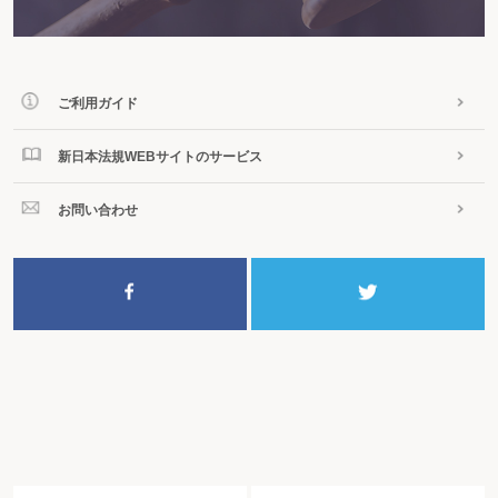
２－173 使用貸借契約において貸主が任意に契約を解除できるのはいつまで
か
２－174 使用貸借契約において契約が終了するのはいつか
２－175 借用物の引渡し後、使用貸借の解除が認められるのはいつか
２－176 使用収益により生じた損害の賠償及び費用の償還請求はいつまでに
ご利用ガイド
なすべきか
２－177 処分の権限のない者がなすことのできる短期賃貸借の期間はどれだ
けか
新日本法規WEBサイトのサービス
２－178 賃貸借の存続期間はどれだけ認められるか
２－179 賃借物の修繕が必要な場合、賃借人はいつ修繕をすることができる
か
お問い合わせ
２－180 必要費又は有益費を支出した賃借人は、いつ賃貸人に償還請求でき
るか
２－181 耕作又は牧畜を目的とする土地の賃貸借において、収益が賃料より
少ない期間がどれだけ続くと契約を解除できるか
２－182 賃料の支払時期はいつか
２－183 賃借物に修繕を要し又は権利を主張する者がある場合、賃借人はい
つまでにそれを賃貸人へ通知すべきか
２－184 賃借物の全部が滅失して使用収益ができなくなった場合、賃貸借契
約はいつ終了するか
２－185 期間の定めのない賃貸借は解約申入れ後どれだけ経過すれば終了す
るか
２－186 黙示により更新された賃貸借契約の存続期間はどれだけか
２－187 賃借物の返還時期はいつか
２－188 賃貸借により生じた損害賠償又は費用償還請求はいつまでになすべ