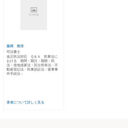
第２節 物 権
第１ 総 則
２－51 不動産に関する物権変動の時期は
２－52 動産の物権変動の時期は
第２ 占有権
２－53 占有を承継した場合、占有期間の計算はどうなるか
２－54 占有の善意・悪意が問題になる場合に、それを判断するのは、いつの
時期か
藤縄 雅啓
２－55 即時取得における善意無過失は、いつの時点で必要か
司法書士
２－56 盗品・遺失物の被害者らによる被害品等の回復請求ができる期間は
改正民法対応 Ｑ＆Ａ 民事法に
２－57 飼主から逃げた動物を占有することにより取得できるのはいつか
おける 期間・期日・期限－民
２－58 占有保持の訴えができる期間はどれだけか
法・借地借家法・区分所有法・不
２－59 占有保全の訴えができる期間はどれだけか
動産登記法・民事訴訟法・家事事
件手続法－
２－60 占有回収の訴えができる期間はどれだけか
第３ 所有権
２－61 境界線からの距離の保持義務に違反した建築者に対して建築の中止、
変更を請求できる期間はどれだけか
２－62 遺失物の拾得者がその所有権を取得するのに要する期間はどれだけか
２－63 埋蔵物の発見者がその所有権を取得するのに要する期間はどれだけか
著者について詳しく見る
２－64 共有物の管理費用の支払をどれだけの期間怠ると他の共有者に持分取
得権が生じるか
２－65 共有物の分割を禁止することができる期間はどれだけか
第４ 地上権
２－66 地上権の存続期間はどれだけか