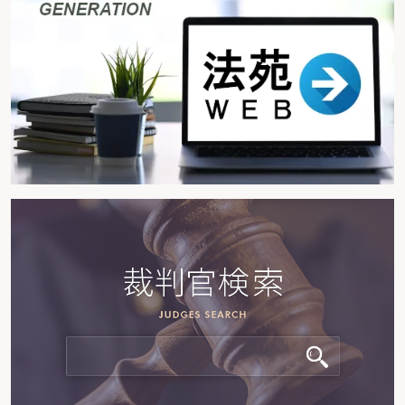
２－157 定型約款準備者が定型約款の内容を表示しなければならないのはい
つまでか
２－158 定型約款の変更の効力発生時期はいつか
２－159 売買予約における予約完結権の消滅時効期間はどれだけか
２－160 手付による解除権はいつまで行使できるか
２－161 目的物が種類、品質又は数量に関して契約の内容に適合しないと
き、又は権利が契約の内容に適合しないとき、買主が代金減額請求をなし得る
のはいつの時点か
２－162 買主が数量、権利に関する不適合以外の契約不適合に基づく履行の
追完請求、代金減額請求、損害賠償請求、契約の解除をすることができなくな
るのはいつの時点か
２－163 債権の売主の担保責任は、いつの資力を担保したことになるか
２－164 売買契約において定めがない場合の代金支払時期はいつか
２－165 目的物の収益権はいつ移転するか
２－166 買戻しの特約はいつ行わなければならないか
２－167 買戻しの期間は
２－168 買戻特約の登記はいつなすべきか
２－169 書面でする消費貸借（諾成的消費貸借）の借主は、いつまで契約を
解除することができるか
２－170 利息支払の特約がある場合、貸主はいつからの利息を請求すること
ができるか
２－171 返還期日の定めがない消費貸借契約において、貸主はいつ返還を請
求できるか
２－172 消費貸借で同種・同等のものを返還し得なくなった場合の価額償還
の算定時期はいつか