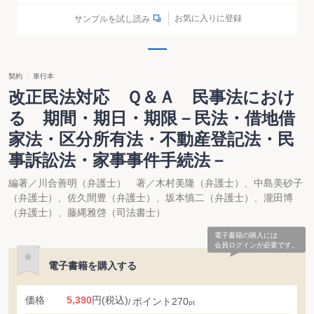
お気に入りに登録
サンプルを試し読み
契約
単行本
改正民法対応 Ｑ＆Ａ 民事法におけ
る 期間・期日・期限－民法・借地借
家法・区分所有法・不動産登記法・民
事訴訟法・家事事件手続法－
編著／川合善明（弁護士） 著／木村美隆（弁護士）、中島美砂子
（弁護士）、佐久間豊（弁護士）、坂本慎二（弁護士）、瀧田博
（弁護士）、藤縄雅啓（司法書士）
電子書籍の購入には
会員ログインが必要です。
電子書籍を購入する
価格
5,390
円
(税込)
ポイント
270
pt