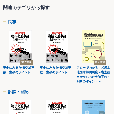
第５ 永小作権
２－67 収益を得られない状態がどれだけ続くと、永小作権を放棄できるか
関連カテゴリから探す
２－68 永小作権の存続期間は
２－69 永小作料の滞納がどれだけの期間続くと地主は永小作権の消滅請求が
できるか
民事
第６ 地役権
２－70 地役権の消滅時効の起算点はいつか
第７ 留置権
２－71 留置権者が費用償還請求できるのはいつか
第８ 先取特権
２－72 不動産賃貸の先取特権はどの期間分の賃料等を被担保債権とするか
２－73 種苗・肥料供給の先取特権は、どの期間の果実に及ぶか
２－74 農工労務者の賃金の先取特権において、その被担保債権は、どの期分
の賃金か
２－75 不動産の先取特権の登記はいつ行うか
事例にみる 物損交通事
事例にみる 物損交通事
フローでわかる 相続土
２－76 供給した日用品の代金について先取特権が認められるのはどれくらい
故 主張のポイント
故 主張のポイント
地国庫帰属制度－審査担
の期間分か
当者からみた申請手続・
第９ 質 権
判断のポイント－
２－77 転質を行うことができる期間は
２－78 不動産質の存続期間はどれだけか
訴訟・登記
第10 抵当権
２－79 抵当権の効力はどの時期に存在した従物に対して及ぶか
２－80 抵当権の効力が果実に及ぶのはいつ生じた果実か
２－81 抵当権の優先的効力は、利息等についてどれくらいの期間分まで及ぶ
か