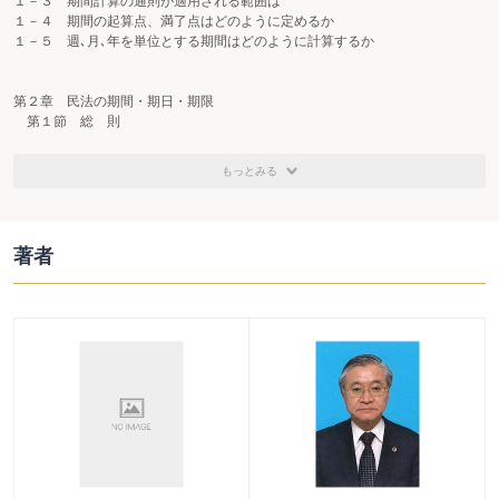
１－３ 期間計算の通則が適用される範囲は
１－４ 期間の起算点、満了点はどのように定めるか
１－５ 週､月､年を単位とする期間はどのように計算するか
第２章 民法の期間・期日・期限
第１節 総 則
第１ 人
２－１ 財産処分の能力はいつから認められるか
もっとみる
２－２ 失踪期間及び死亡時期は
２－３ 数人の者が死亡した場合において、死亡の先後が分からない場合に
は、死亡時期をいつとするか
２－４ 制限行為能力者の法律行為の相手方が、行為を追認するか否かを催告
著者
する場合の確答期限は
２－５ 選任管理人はいつまでに財産目録を調製しなければならないか
第２ 法 人
２－６ 外国法人が日本に事務所を設けたときは、いつまでに登記をしなけれ
ばならないか
第３ 物
２－７ 天然果実の帰属が決まるのはいつか
第４ 法律行為
２－８ 意思表示の効力はいつ発生するか
２－９ 意思表示の通知が到達するのを、相手方が正当な理由なく妨げた場合
に、その通知が到達したとみなされる時点はいつか
２－10 公示による意思表示は、相手方にいつ到達したことになるのか