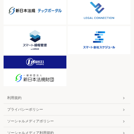
きか
２－189 賃貸人が賃借人に敷金を返還しなければならないのはいつか
２－190 雇用契約における労務報酬の支払時期はいつか
２－191 雇用期間の定めのある雇用契約の解除権はいつ発生するか
２－192 雇用期間の定めのない雇用契約の解除権はいつ発生するか
２－193 黙示により更新された雇用契約の存続期間はどれだけか
２－194 請負契約における報酬の支払時期はいつか
２－195 請負人の担保責任の存続期間はどれだけか
２－196 注文者は、債務不履行を理由としない解除をいつまで行うことがで
きるか
２－197 受任者は委任事務処理の状況をいつ報告しなければならないか
２－198 受任者は受取物等の引渡し又は移転をいつしなければならないか
２－199 受任者が受取金を自己のために消費した場合、いつから利息を支払
うか
２－200 委任契約における受任者への報酬支払時期はいつか
２－201 委任事務の履行により得られる成果に対して報酬を支払うことを約
した場合（成果報酬型）、報酬支払時期はいつか
２－202 委任契約を解除できるのはいつか
利用規約
２－203 受任者の善処義務はいつまで存続するか
２－204 委任終了の効力発生時期はいつか
プライバシーポリシー
２－205 寄託物の引渡前に当事者が契約を解除し得るのはいつまでか、また
いつか
２－206 受寄者の通知義務はいつまでに履行しなければならないか
ソーシャルメディアポリシー
２－207 寄託者は寄託物の返還をいつ請求できるか
２－208 受寄者は、いつ寄託物を返還できるか
ソーシャルメディア利用規約