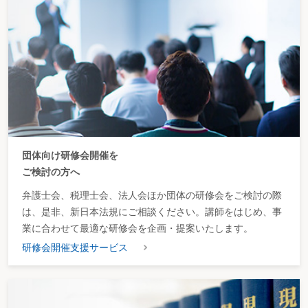
金の起算点はいつか
２－116 債務者が、既存の債務について一部の債権者にいつ担保の供与又は
債務消滅行為をすると、詐害行為となるか
２－117 詐害行為取消権を行使し得る期間はいつまでか
２－118 他の連帯債務者に求償する法定利息の算定期間はいつからか
２－119 保証人の抗弁権行使を受けた債権者は、いつ催告又は執行をなすべ
きか
２－120 主たる債務者が期限の利益を喪失した場合、債権者は保証人に対し
いつまでにその旨通知しなければならないか
２－121 主たる債務者の委託を受けた保証人が、主たる債務の弁済期前に債
務の消滅行為をしたとき、保証人はいつから求償権を行使できるか
２－122 保証人が求償権を事前に行使できるのは、どのような場合か
団体向け研修会開催を
２－123 個人貸金等根保証契約について
＜1＞ 元本確定期日の定めは、どの時期まで認められるのか
ご検討の方へ
＜2＞ 元本確定期日の定めがない場合、元本確定期日はいつか
弁護士会、税理士会、法人会ほか団体の研修会をご検討の際
２－124 次の根保証契約について、元本が確定するのはいつか
＜1＞ 個人根保証契約の場合
は、是非、新日本法規にご相談ください。講師をはじめ、事
＜2＞ 個人貸金等根保証契約の場合
業に合わせて最適な研修会を企画・提案いたします。
２－125 事業のために負担した貸金等債務を主たる債務とする保証契約､又は
主たる債務の範囲に事業のために負担する貸金等債務が含まれる根保証契約の
研修会開催支援サービス
場合､個人の保証人はいつまでに公正証書によって保証債務を履行する意思表
示をしなければならないか
２－126 債権に譲渡制限特約がある場合に、そのことを知っているか､又は重
大な過失によって知らなかった譲受人が､債務者に対して履行を請求できるの
はいつか