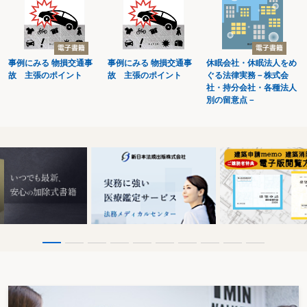
２－82 抵当権消滅請求権はいつまでに行使すべきか
２－83 抵当権消滅請求手続の書面を受けた抵当権者は、いつまでに競売申立
てをしなければ第三取得者の提供した代価又は金額を承諾したとみなされるか
２－84 法定地上権が成立する時期はいつか
２－85 代価弁済において抵当権が消滅する時期はいつか
事例にみる 物損交通事
事例にみる 物損交通事
休眠会社・休眠法人をめ
２－86 抵当権者に対抗できない抵当建物の使用者に認められる引渡し猶予期
故 主張のポイント
故 主張のポイント
ぐる法律実務－株式会
間はどれだけか
社・持分会社・各種法人
２－87 元本確定期日を決める場合はいつまでか
別の留意点－
２－88 元本確定期日の定めがない場合、根抵当権設定者はいつから確定請求
ができるか
２－89 元本確定請求により確定の効果が発生するのはいつか
２－90 相続が開始した場合、元本確定の時期はいつか
２－91 合併により、根抵当権設定者が元本確定を請求できる期間はどれだけ
か
２－92 被担保債権の範囲変更ができるのはいつまでか
２－93 根抵当権を譲渡できるのはいつか
２－94 根抵当権設定者が極度額の減額請求ができるのはいつか
第３節 債 権
第１ 総 則
２－95 種類債権の目的物が特定されるのはいつか
２－96 利息を生ずべき債権で利率の約定がない場合、いつの時点の法定利率
が適用されるか
２－97 法定利率は何年ごとに変動するか
２－98 利息はいつから発生するか