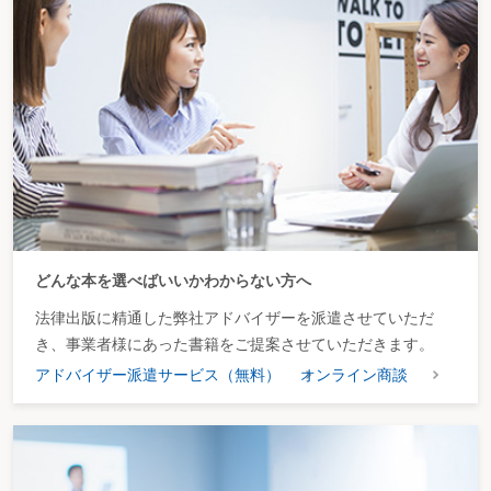
２－99 利息はどれだけの期間延滞すると元本に組み入れることができるよう
になるか
２－100 選択債権の選択権が移転するのはいつか
２－101 債務の履行遅滞はいつ発生するか
２－102 債務不履行としての履行不能は、債務の履行がいつ不能になった場
合か
２－103 受領遅滞による債権者の責任が生じるのはいつからか
２－104 当事者双方の責めに帰すことのできない履行不能がいつ発生すると
一方当事者の責めに帰すべきものとみなされるか
２－105 債務不履行による損害賠償で、填補賠償の損害額算定の基準時はい
つか
２－106 中間利息控除の際に適用されるべき利率は、いつの時点の法定利率
か
２－107 金銭債務の不履行責任については、いつの時点の法定利率が適用さ
どんな本を選べばいいかわからない方へ
れるか
２－108 詐害行為取消権を行使できるのは、いつの原因に基づいて発生した
法律出版に精通した弊社アドバイザーを派遣させていただ
債権か
き、事業者様にあった書籍をご提案させていただきます。
２－109 詐害行為取消権において債権者を害するか否かを判断する基準時は
いつか
アドバイザー派遣サービス（無料）
オンライン商談
２－110 債務者は債権の目的たる特定物の保存をいつまで義務付けられるか
２－111 種類債権はいつ特定するか
２－112 外国金銭債権の弁済に使用する通貨の換算はいつを基準に行うか
２－113 選択債権の選択の効力はいつ発生するか
２－114 詐害行為による価格賠償はいつを基準に算定されるか
２－115 詐害行為取消権の行使により受益者又は転得者に請求する遅延損害