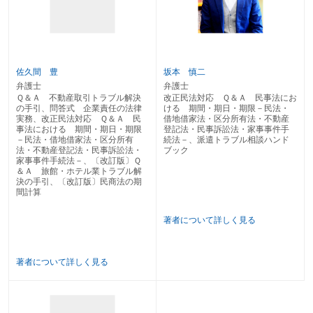
２－32 権利について協議を行う旨の合意が書面でされたとき、時効の完成猶
予の効力はいつまで続くのか
２－33 法定代理人のいない未成年者や成年被後見人について時効はいつまで
完成猶予されるか
２－34 夫婦間の権利について時効はいつまで完成が猶予されるか
２－35 相続財産に関する権利はいつまで時効の完成が猶予されるか
佐久間 豊
坂本 慎二
２－36 天災事変により時効の完成が猶予されるのはいつまでか
弁護士
弁護士
２－37 取得時効の時効期間はどれだけか
Ｑ＆Ａ 不動産取引トラブル解決
改正民法対応 Ｑ＆Ａ 民事法にお
２－38 消滅時効はいつから進行し、また時効期間はどれだけか
の手引、問答式 企業責任の法律
ける 期間・期日・期限－民法・
２－39 銀行預金の消滅時効はいつから進行するか
実務、改正民法対応 Ｑ＆Ａ 民
借地借家法・区分所有法・不動産
２－40 債務不履行による契約解除権の消滅時効の起算点はいつか。また、時
事法における 期間・期日・期限
登記法・民事訴訟法・家事事件手
－民法・借地借家法・区分所有
続法－、派遣トラブル相談ハンド
効期間はどれだけか
法・不動産登記法・民事訴訟法・
ブック
２－41 再売買の予約完結権の消滅時効はいつから進行するか。また時効期間
家事事件手続法－、〔改訂版〕Ｑ
はどれだけか
＆Ａ 旅館・ホテル業トラブル解
２－42 債務不履行による損害賠償請求権の消滅時効はいつから進行するか
決の手引、〔改訂版〕民商法の期
２－43 不作為を目的とする債権の消滅時効の起算点はいつか
間計算
２－44 人の生命又は身体の侵害による損害賠償請求権の消滅時効の期間はど
れだけか
著者について詳しく見る
２－45 定期金債権の消滅時効期間はどれだけか
２－46 判決などで確定した債権の消滅時効期間はどれだけか
２－47 第三者のためにする契約において、第三者が受益の意思表示をする権
著者について詳しく見る
利の消滅時効はいつから進行し、その時効期間はどれだけか
２－48 建物買取請求権の消滅時効はいつから進行するか
２－49 不当利得返還請求権の消滅時効の起算点は
２－50 債権又は所有権以外の財産権の消滅時効期間はどれだけか