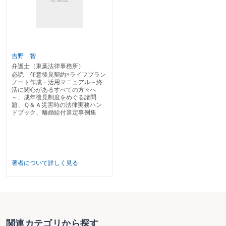
〔67〕 納 骨
〔68〕 供 養
〔69〕 遺 言
〔70〕 準確定申告
〔71〕 祭祀主宰者の指定
〔72〕 遺留分の放棄
〔73〕 推定相続人の廃除
吉野 智
弁護士（東葉法律事務所）
ライフプランノートのダウンロードについて
必読 任意後見契約×ライフプラン
ノート作成・活用マニュアル～終
活に関心があるすべての方々へ
※ライフプランノートのひな形を新日本法規WEBサイトよりダウンロードでき
～、成年後見制度をめぐる諸問
ます。
題、Ｑ＆Ａ災害時の法律実務ハン
ドブック、離婚給付算定事例集
著者について詳しく見る
関連カテゴリから探す