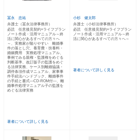
〔９〕 転居時の対応
第２ 医療・介護サービスの利用
冨永 忠祐
小杉 健太郎
１ 医療サービスの利用
弁護士（冨永法律事務所）
弁護士（小杉法律事務所）
〔10〕 受診・通院に関する判断
必読 任意後見契約×ライフプラン
必読 任意後見契約×ライフプラン
〔11〕 治療方針に関する判断
ノート作成・活用マニュアル～終
ノート作成・活用マニュアル～終
〔12〕 入院に関する判断
活に関心があるすべての方々へ
活に関心があるすべての方々へ～
～、実務家が陥りやすい 離婚事
〔13〕 療養に関する判断
件の落とし穴、養育費・扶養料・
〔14〕 退院に関する判断
婚姻費用 実務処理マニュアル、
〔15〕 経管栄養措置に関する判断
事例でみる親権・監護権をめぐる
〔16〕 終末期医療に関する判断
判断基準、改訂版子の監護をめぐ
〔17〕 尊厳死の対応
る法律実務、ケース別離婚協議・
著者について詳しく見る
調停条項作成マニュアル、家事事
〔18〕 臓器提供の対応
件手続法ハンドブック、離婚事件
２ 介護サービスの利用
の手続と書式―CD-ROM付―、離
〔19〕 介護予防サービスの利用
婚事件処理マニュアル子の監護を
〔20〕 在宅生活の継続
めぐる法律実務
〔21〕 介護保険の利用
〔22〕 訪問介護の利用
〔23〕 自費サービスの利用
〔24〕 施設・住居の選択
〔25〕 福祉用具の購入
著者について詳しく見る
第３ 財産の管理
１ 自宅の管理・処分
〔26〕 自宅の修繕