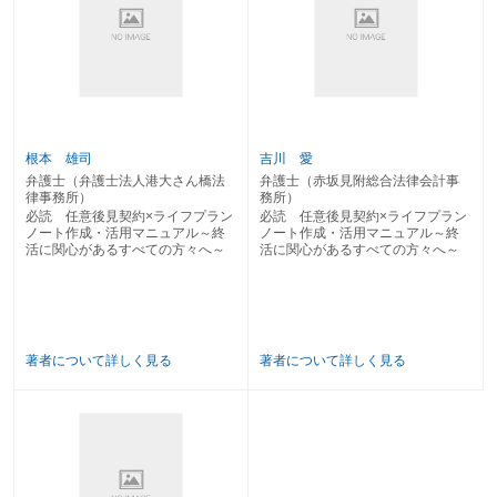
〔49〕 ゴルフ会員権・リゾート会員権の管理・処分
〔50〕 ネットサービスの管理・処分
４ 定期的な支出・まとまった金額の支出
〔51〕 近親者への援助
〔52〕 扶養請求への対応
〔53〕 相続時精算課税制度の活用
〔54〕 税金の支払
〔55〕 第三者への寄附・寄進
根本 雄司
吉川 愛
５ 不動産等の購入
〔56〕 不動産の購入
弁護士（弁護士法人港大さん橋法
弁護士（赤坂見附総合法律会計事
律事務所）
務所）
〔57〕 金融商品の購入
必読 任意後見契約×ライフプラン
必読 任意後見契約×ライフプラン
６ 損害賠償請求
ノート作成・活用マニュアル～終
ノート作成・活用マニュアル～終
〔58〕 悪質商法・消費者被害への対応
活に関心があるすべての方々へ～
活に関心があるすべての方々へ～
〔59〕 事故等への対応
第４ 相続人となった際の対応
〔60〕 直系尊属からの相続
〔61〕 配偶者からの相続
〔62〕 兄弟姉妹からの相続
著者について詳しく見る
著者について詳しく見る
〔63〕 受遺者に指定されている場合
〔64〕 祭祀承継者に指定された場合
第５ 死後の対応
〔65〕 死後における債権債務の精算等
〔66〕 葬 儀