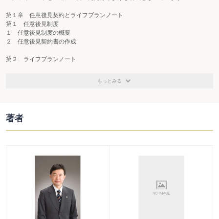
第１章 任意後見契約とライフプランノート
第１ 任意後見制度
１ 任意後見制度の概要
２ 任意後見契約書の作成
第２ ライフプランノート
１ ライフプランノートの意義
２ ライフプランノートの作成
もっとみる
３ 任意後見契約とライフプランノートの関係に関する条項
４ ライフプランノートの具体例
※新日本法規WEBサイトよりダウンロードできます。
著者
第２章 ライフプランノート作成時の検討事項と文例
第１ 日常生活のサポート
１ 日常生活全般
〔１〕 日常生活の支援
〔２〕 生活費不足時の対応
〔３〕 趣味・嗜好に関する対応
〔４〕 自動車等の運転に関する対応
２ 生活上の諸手続
〔５〕 郵便物・メール等の対応
〔６〕 パソコン・スマホ等の契約の見直し
〔７〕 印鑑や証書類等の保管
〔８〕 火災保険の取扱い