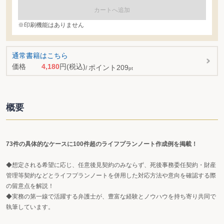
カートへ追加
※印刷機能はありません
通常書籍はこちら
価格
4,180
円
(税込)
ポイント
209
pt
概要
73件の具体的なケースに100件超のライフプランノート作成例を掲載！
◆想定される希望に応じ、任意後見契約のみならず、死後事務委任契約・財産
管理等契約などとライフプランノートを併用した対応方法や意向を確認する際
の留意点を解説！
◆実務の第一線で活躍する弁護士が、豊富な経験とノウハウを持ち寄り共同で
執筆しています。