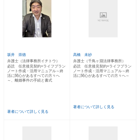
〔27〕 リバースモーゲージの利用
〔28〕 施設入所時の自宅の処分
〔29〕 借地上の建物の処分
〔30〕 借家の処分
〔31〕 配偶者居住権の活用
２ 自宅以外の不動産の管理・処分
〔32〕 相続した実家の管理・処分
〔33〕 収益賃貸物件の管理・処分
〔34〕 不動産の贈与
坂井 崇徳
高橋 未紗
〔35〕 駐車場の管理・処分
弁護士（法律事務所イチトウ）
弁護士（千鳥ヶ淵法律事務所）
〔36〕 農地・山林の管理・処分
必読 任意後見契約×ライフプラン
必読 任意後見契約×ライフプラン
〔37〕 空き家の管理・処分
ノート作成・活用マニュアル～終
ノート作成・活用マニュアル～終
３ 預貯金・債権債務・金融商品・動産の管理・処分
活に関心があるすべての方々へ
活に関心があるすべての方々へ～
〔38〕 預貯金の管理
～、離婚事件の手続と書式
〔39〕 債権の管理
〔40〕 債務の管理
〔41〕 金融商品の管理・処分
〔42〕 民事信託の設定
〔43〕 追加信託の設定
著者について詳しく見る
著者について詳しく見る
〔44〕 保険金の請求
〔45〕 金製品の処分
〔46〕 美術品・骨董品の管理・処分
〔47〕 自家用車の管理・処分
〔48〕 議決権行使