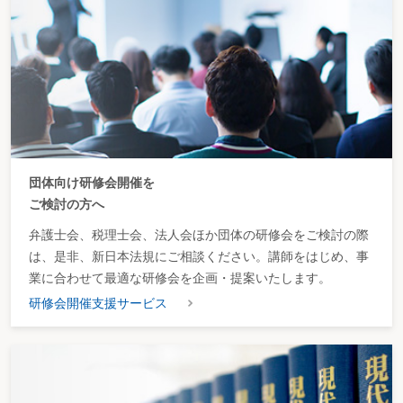
第３ NPO法人の休眠・解散をめぐる実務
〔49〕 NPO法人を休眠状態にしておく場合、どのような点に注意すべきか？
〔50〕 休眠状態にあるNPO法人を解散する場合、どのような手続が必要か？
第４ 社会福祉法人の休眠・解散をめぐる実務
〔51〕 社会福祉法人を休眠させることはできるか？
〔52〕 休眠状態の社会福祉法人を解散する場合、どのような手続が必要か？
第５ 医療法人の休眠・解散をめぐる実務
〔53〕 医療法人を休眠（休止）させるためにはどのような手続が必要か？
団体向け研修会開催を
〔54〕 休眠（休止）状態の医療法人を解散する場合、どのような手続が必要
ご検討の方へ
か？
弁護士会、税理士会、法人会ほか団体の研修会をご検討の際
第６ 宗教法人の休眠・解散をめぐる実務
〔55〕 宗教法人を休眠状態にしておく場合、どのような点に注意すべきか？
は、是非、新日本法規にご相談ください。講師をはじめ、事
〔56〕 不活動宗教法人にはどのような対策が行われているか？
業に合わせて最適な研修会を企画・提案いたします。
〔57〕 休眠状態の宗教法人を解散する場合、どのような手続が必要か？
研修会開催支援サービス
第７ 学校法人の休眠・解散をめぐる実務
〔58〕 学校法人を休眠させることはできるか？
〔59〕 休眠状態の学校法人を解散する場合、どのような手続が必要か？
第８ 弁護士法人の休眠・解散をめぐる実務
〔60〕 弁護士法人を休眠させることはできるか？