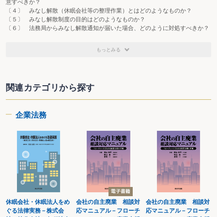
意すべきか？
〔４〕 みなし解散（休眠会社等の整理作業）とはどのようなものか？
〔５〕 みなし解散制度の目的はどのようなものか？
〔６〕 法務局からみなし解散通知が届いた場合、どのように対処すべきか？
〔７〕 休眠状態の株式会社はどのような場合に利用できるか？
〔８〕 休眠状態の株式会社を利用してジョイントベンチャー（JV）を設立す
もっとみる
る場合に注意すべき点はあるか？
〔９〕 免許の失効から10年が経過した休眠会社は、公告なしで営業保証金を
取り戻すことはできるか？
〔10〕 休眠状態の株式会社を放置するとどのような問題が生じるか？
関連カテゴリから探す
〔11〕 休眠法人の役員の任期はどのように取り扱われるか？
第２章 株式会社の休眠・解散をめぐる実務
企業法務
第１ 株式会社を休眠させる手続等
〔12〕 株式会社を休眠させるためにはどのような手続が必要か？
〔13〕 株式会社を休眠させる際に株主の意向を確認する必要があるか？
第２ 休眠会社の関係者への対応
〔14〕 休眠状態にある株式会社が役員報酬や退職慰労金を支払うことができ
るか？
〔15〕 休眠中に代表取締役が死亡していたが、事業を継続したい場合はどう
すればよいか？
休眠会社・休眠法人をめ
会社の自主廃業 相談対
会社の自主廃業 相談対
〔16〕 休眠を原因とする転籍を拒否する従業員を解雇できるか？
ぐる法律実務－株式会
応マニュアル－フローチ
応マニュアル－フローチ
〔17〕 休眠している株式会社に取引先からの入金があった場合、どのように