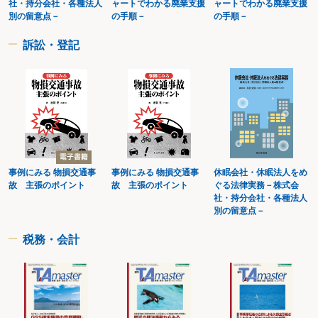
社・持分会社・各種法人
ャートでわかる廃業支援
ャートでわかる廃業支援
対応すべきか？
別の留意点－
の手順－
の手順－
第３ 休眠会社の債務整理
〔18〕 株式会社に債務が存在する場合でも、株式会社を休眠させることは可
訴訟・登記
能か？
〔19〕 金融機関からの借入金がある場合でも休眠状態にできるか？
〔20〕 休眠会社の代表者が破産した場合、休眠会社はどのように取り扱われ
ることになるか？
〔21〕 債務超過の株式会社を破産手続以外の方法で清算できるか？
〔22〕 休眠会社に関する保証債務の整理方法はどのようなものか？
〔23〕 子会社が休眠会社である場合の株式会社の債務整理ではどのようにす
べきか？
第４ 休眠会社からの復活、休眠会社の解散、休眠会社の第三者への譲渡等
事例にみる 物損交通事
事例にみる 物損交通事
休眠会社・休眠法人をめ
〔24〕 休眠会社及び休眠状態の株式会社を復活させる場合、どのような点に
故 主張のポイント
故 主張のポイント
ぐる法律実務－株式会
留意すべきか？
社・持分会社・各種法人
〔25〕 休眠状態にある株式会社を解散する場合、どのような手続が必要か？
別の留意点－
〔26〕 代表取締役を務める休眠会社を知人に譲渡する場合、どのような点に
留意すべきか？
税務・会計
〔27〕 所在不明の株主がいる場合でも休眠状態にある株式会社の株式を譲渡
することはできるか？
第５ 休眠会社の税務関係
〔28〕 休眠中に必要となる税務関係の手続にはどのようなものがあるか？
〔29〕 休眠中に法人住民税の均等割は課せられるか？