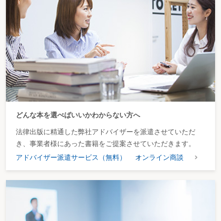
第２ 相 続
〔40〕 相続した土地に抵当権が設定されており、抵当権者が休眠会社や休眠
状態の株式会社であった場合、どのような点に留意すべきか？
〔41〕 休眠会社の株式が相続財産に含まれる場合、どのような点に留意すべ
きか？
第３ 休眠会社からの債権の取立て・休眠会社に対する訴訟等
〔42〕 休眠会社から売掛金や貸付金を回収することは可能か？
〔43〕 休眠会社に対して訴訟を提起する場合、どのような手続が必要か？
〔44〕 休眠会社及び休眠状態にある株式会社について、債権者として、破産
申立てや解散を命ずる裁判を求めることはできるか？
第４章 各種法人の休眠・解散をめぐる実務
どんな本を選べばいいかわからない方へ
第１ 持分会社（合名会社、合資会社、合同会社）の休眠・解散をめぐる実務
法律出版に精通した弊社アドバイザーを派遣させていただ
〔45〕 持分会社（合名会社、合資会社、合同会社）を休眠させるためにはど
き、事業者様にあった書籍をご提案させていただきます。
のような手続が必要か？
〔46〕 休眠状態の持分会社（合名会社、合資会社、合同会社）を解散する場
アドバイザー派遣サービス（無料）
オンライン商談
合、どのような手続が必要か？
第２ 一般社団法人、一般財団法人の休眠・解散をめぐる実務
〔47〕 一般社団法人又は一般財団法人を休眠させるためにはどのような手続
が必要か？
〔48〕 休眠状態の一般社団法人及び一般財団法人を解散する場合、どのよう
な手続が必要か？