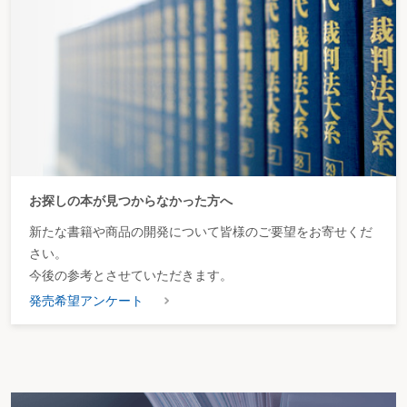
〔61〕 休眠状態の弁護士法人を解散する場合、どのような手続が必要か？
第９ 税理士法人の休眠・解散をめぐる実務
〔62〕 税理士法人を休眠させることはできるか？
〔63〕 休眠状態の税理士法人を解散する場合、どのような手続が必要か？
第10 司法書士法人の休眠・解散をめぐる実務
〔64〕 司法書士法人を休眠させることはできるか？
〔65〕 休眠状態の司法書士法人を解散する場合、どのような手続が必要か？
第11 事業協同組合の休眠・解散をめぐる実務
〔66〕 事業協同組合を休眠させることはできるか？
お探しの本が見つからなかった方へ
〔67〕 休眠状態の事業協同組合を解散する場合、どのような手続が必要か？
〔68〕 休眠状態の事業協同組合の特別清算はどのように取り扱われるか？
新たな書籍や商品の開発について皆様のご要望をお寄せくだ
さい。
事項索引
今後の参考とさせていただきます。
発売希望アンケート