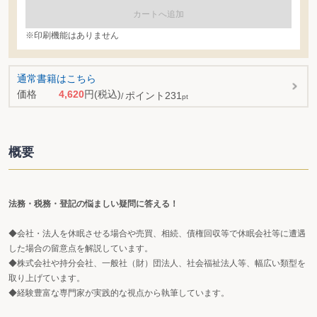
カートへ追加
※印刷機能はありません
通常書籍はこちら
価格
4,620
円
(税込)
ポイント
231
pt
概要
法務・税務・登記の悩ましい疑問に答える！
◆会社・法人を休眠させる場合や売買、相続、債権回収等で休眠会社等に遭遇
した場合の留意点を解説しています。
◆株式会社や持分会社、一般社（財）団法人、社会福祉法人等、幅広い類型を
取り上げています。
◆経験豊富な専門家が実践的な視点から執筆しています。