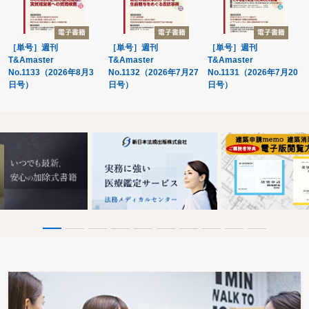
〔30〕 休眠中の株式会社の株式はどのように評価されるか？
〔31〕 休眠状態にある株式会社への貸付金の貸倒損失処理を行うことはでき
るか？
〔32〕 休眠中で税務申告をしていなかった株式会社が事業を再開する場合、
［単号］週刊
［単号］週刊
［単号］週刊
休眠前の繰越欠損金は使用できるか？
T&Amaster
T&Amaster
T&Amaster
No.1133（2026年8月3
No.1132（2026年7月27
No.1131（2026年7月20
第６ 休眠会社の登記関係
日号）
日号）
日号）
〔33〕 解散後に休眠状態となった株式会社の登記事項証明書はどのように取
り扱われるか？
〔34〕 登記記録が閉鎖されている株式会社の財産処分はどのように取り扱わ
れるか？
〔35〕 清算を結了して登記記録が閉鎖された株式会社を譲受人とする債権譲
渡登記はどのように抹消するか？
〔36〕 休眠中の株式会社の役員の任期が到来した場合の登記はどのように取
り扱われるか？
第３章 休眠会社との各種取引等をめぐる実務
第１ 不動産の売買・時効取得
〔37〕 休眠会社が所有する不動産を購入する場合に代表者に違和感を感じる
ときは、どのような点に留意すべきか？
〔38〕 購入しようとした不動産の権利者が休眠会社であった場合、どのよう
な点に留意すべきか？
〔39〕 休眠会社が所有する不動産を時効取得することは可能か？