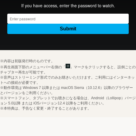
※内容は初版発行時のものです。
※再生画面下部のメニューバー右側の「
」マークをクリックすると、設例ごとの
チャプター再生が可能です。
※音声はストリーミング形式でのみお聴きいただけます。ご利用にはインターネッ
トへの接続が必要です。
※動作環境は Windows 7 以降または macOS Sierra（10.12.6）以降のブラウザー
とバージョンをご利用ください。
※スマートフォン、タブレットでお聴きになる場合は、Android（Lollipop）バージ
ョン 5.0以降 または iOSバージョン12.4 以降をご利用ください。
※本特典は、予告なく変更・終了することがあります。