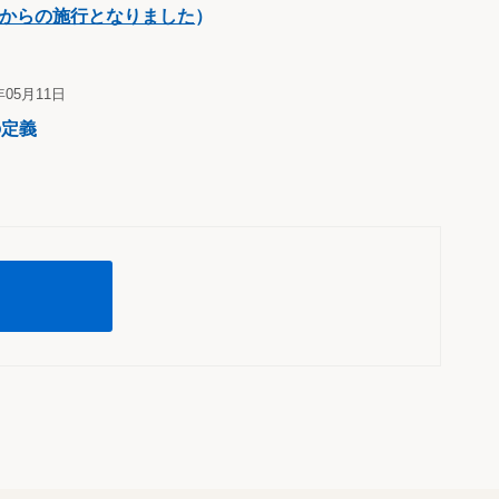
日からの施行となりました
）
年05月11日
の定義