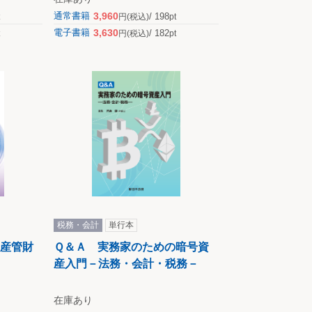
3,960
通常書籍
198
円
(税込)
pt
3,630
電子書籍
182
円
(税込)
pt
税務・会計
単行本
産管財
Ｑ＆Ａ 実務家のための暗号資
産入門－法務・会計・税務－
在庫あり