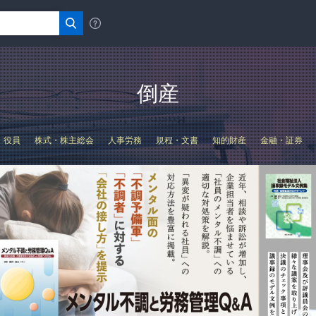
倒産
役員
株式・株主総会
人事労務
規程・文書
知的財産
金融・証券