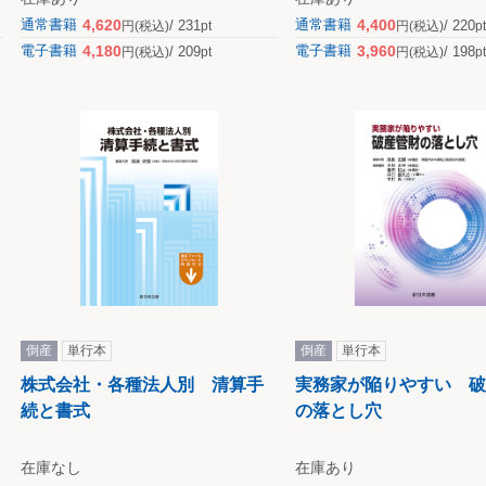
4,620
4,400
通常書籍
通常書籍
231
220
円
(税込)
円
(税込)
pt
pt
4,180
3,960
電子書籍
電子書籍
209
198
円
(税込)
円
(税込)
pt
pt
倒産
単行本
倒産
単行本
株式会社・各種法人別 清算手
実務家が陥りやすい 破
続と書式
の落とし穴
在庫なし
在庫あり