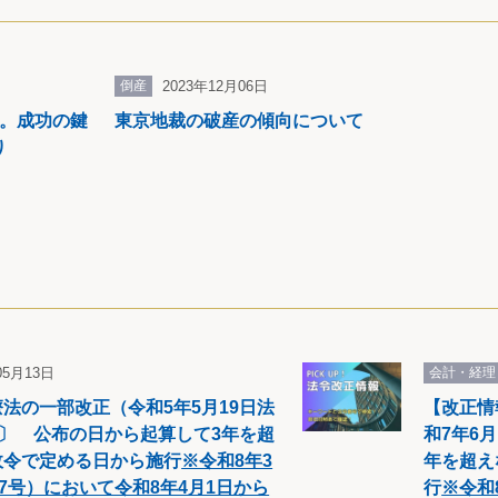
倒産
2023年12月06日
略。成功の鍵
東京地裁の破産の傾向について
り
05月13日
会計・経理
法の一部改正（令和5年5月19日法
【改正情
条〕 公布の日から起算して3年を超
和7年6
政令で定める日から施行
※令和8年3
年を超え
67号）において令和8年4月1日から
行
※令和