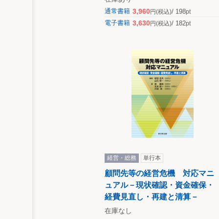
3,960
通常書籍
198
円
(税込)
pt
3,630
電子書籍
182
円
(税込)
pt
経営・総務
単行本
顧問先等の経営危機 対応マニ
ュアル－現状確認・資金確保・
経費見直し・再建と清算－
在庫なし