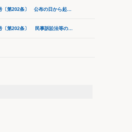
【改正情報】会社更生法の一部改正（令和5年6月14日法律第53号〔第202条〕 公布の日から起算して5年を超えない範囲内において政令で定める日から施行）
【改正情報】会社更生法の一部改正（令和5年6月14日法律第53号〔第202条〕 民事訴訟法等の一部を改正する法律（令和4年5月25日法律第48号）の施行の日）