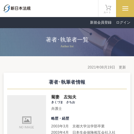
カート
新規会員登録
ログイン
著者･執筆者一覧
Author list
2021年08月19日 更新
著者･執筆者情報
菊妻 左知夫
きくづま さちお
弁護士
略歴・経歴
2003年3月 京都大学法学部卒業
2003年4月 日本生命保険相互会社入社