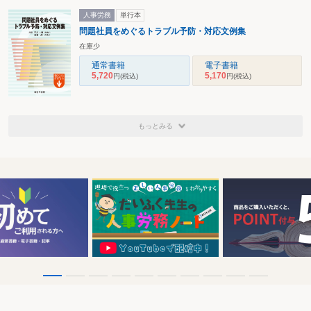
人事労務
単行本
問題社員をめぐるトラブル予防・対応文例集
在庫少
通常書籍
電子書籍
5,720
5,170
円
(税込)
円
(税込)
もっとみる