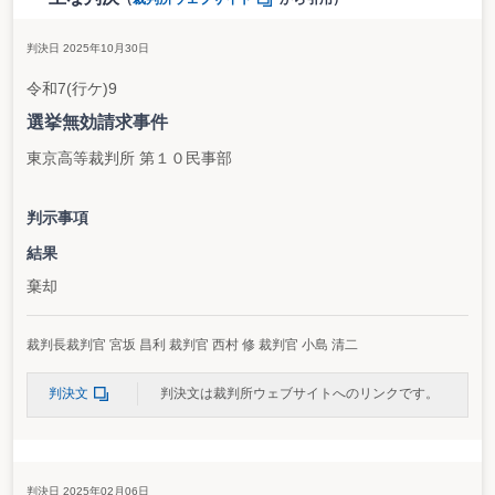
判決日 2025年10月30日
令和7(行ケ)9
選挙無効請求事件
東京高等裁判所 第１０民事部
判示事項
結果
棄却
裁判長裁判官 宮坂 昌利 裁判官 西村 修 裁判官 小島 清二
判決文
判決文は裁判所ウェブサイトへのリンクです。
判決日 2025年02月06日