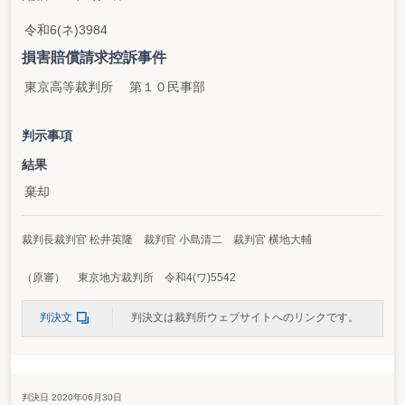
令和6(ネ)3984
損害賠償請求控訴事件
東京高等裁判所 第１０民事部
判示事項
結果
棄却
裁判長裁判官 松井英隆 裁判官 小島清二 裁判官 横地大輔
（原審） 東京地方裁判所 令和4(ワ)5542
判決文
判決文は裁判所ウェブサイトへのリンクです。
判決日 2020年06月30日