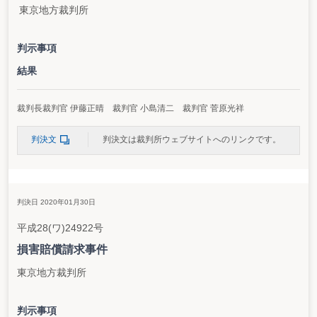
東京地方裁判所
判示事項
結果
裁判長裁判官 伊藤正晴 裁判官 小島清二 裁判官 菅原光祥
判決文
判決文は裁判所ウェブサイトへのリンクです。
判決日 2020年01月30日
平成28(ワ)24922号
損害賠償請求事件
東京地方裁判所
判示事項