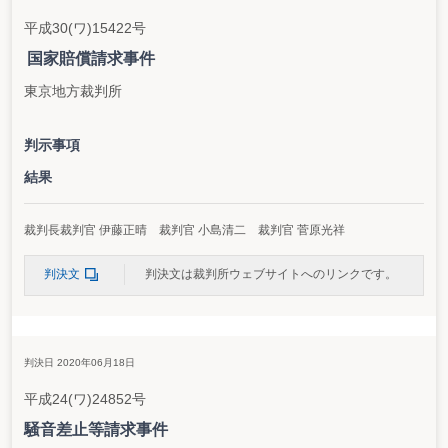
平成30(ワ)15422号
国家賠償請求事件
東京地方裁判所
判示事項
結果
裁判長裁判官 伊藤正晴 裁判官 小島清二 裁判官 菅原光祥
判決文
判決文は裁判所ウェブサイトへのリンクです。
判決日 2020年06月18日
平成24(ワ)24852号
騒音差止等請求事件