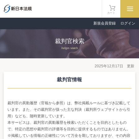
カート
新規会員登録
ログイン
裁判官検索
Judges search
2025年12月17日 更新
裁判官情報
裁判官の異動履歴（官報から参照）は、弊社掲載ルールに基づき記載して
います。また、その裁判官が扱った主な判決（裁判所ウェブサイトから引
用）なども、随時更新しています。
本サービスは、裁判官の異動履歴を検索いただくことを目的としたもの
で、特定の思想や裁判官の評価等を目的に提供するものではありません。
※掲載している情報の正確性について万全を期しておりますが、その内容