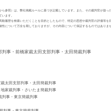
から参照）は、弊社掲載ルールに基づき記載しています。また、その裁判官が扱っ
ています。
異動履歴を検索いただくことを目的としたもので、特定の思想や裁判官の評価等を
確性について万全を期しておりますが、その内容について保証するものではありま
部判事・前橋家裁太田支部判事・太田簡裁判事
前橋地家裁太田支部判事・太田簡裁判事
さいたま地家裁判事・さいたま簡裁判事
東京地裁判事・東京簡裁判事
東京地裁判事・東京簡裁判事