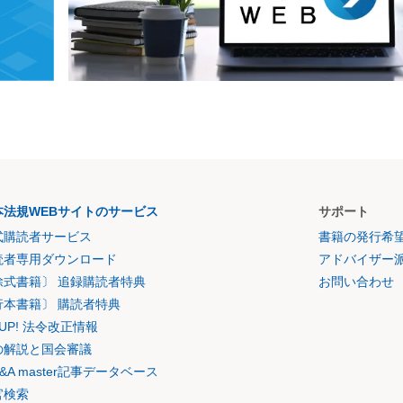
本法規WEBサイトのサービス
サポート
式購読者サービス
書籍の発行希
読者専用ダウンロード
アドバイザー
除式書籍〕 追録購読者特典
お問い合わせ
行本書籍〕 購読者特典
K UP! 法令改正情報
の解説と国会審議
&A master記事データベース
官検索