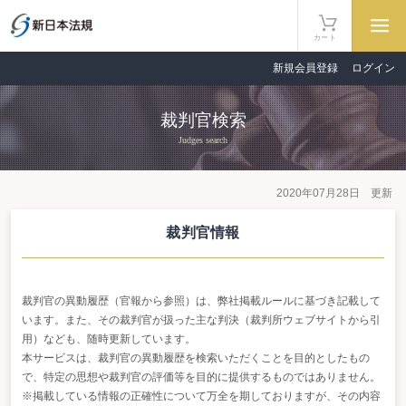
カート
新規会員登録
ログイン
裁判官検索
Judges search
2020年07月28日 更新
裁判官情報
裁判官の異動履歴（官報から参照）は、弊社掲載ルールに基づき記載して
います。また、その裁判官が扱った主な判決（裁判所ウェブサイトから引
用）なども、随時更新しています。
本サービスは、裁判官の異動履歴を検索いただくことを目的としたもの
で、特定の思想や裁判官の評価等を目的に提供するものではありません。
※掲載している情報の正確性について万全を期しておりますが、その内容