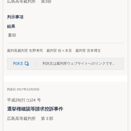
広島高等裁判所 第3部
判示事項
結果
棄却
裁判長裁判官 生野考司 裁判官 佐々木亘 裁判官 宮本博文
判決文
判決文は裁判所ウェブサイトへのリンクです。
判決日 2017年12月20日
平成28(行コ)24 号
選挙権確認等請求控訴事件
広島高等裁判所 第３部