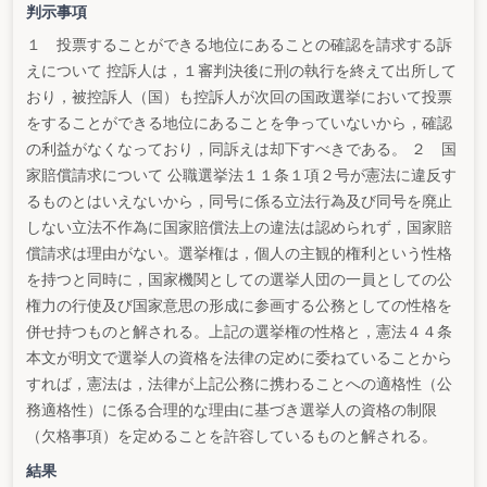
判示事項
１ 投票することができる地位にあることの確認を請求する訴
えについて 控訴人は，１審判決後に刑の執行を終えて出所して
おり，被控訴人（国）も控訴人が次回の国政選挙において投票
をすることができる地位にあることを争っていないから，確認
の利益がなくなっており，同訴えは却下すべきである。 ２ 国
家賠償請求について 公職選挙法１１条１項２号が憲法に違反す
るものとはいえないから，同号に係る立法行為及び同号を廃止
しない立法不作為に国家賠償法上の違法は認められず，国家賠
償請求は理由がない。選挙権は，個人の主観的権利という性格
を持つと同時に，国家機関としての選挙人団の一員としての公
権力の行使及び国家意思の形成に参画する公務としての性格を
併せ持つものと解される。上記の選挙権の性格と，憲法４４条
本文が明文で選挙人の資格を法律の定めに委ねていることから
すれば，憲法は，法律が上記公務に携わることへの適格性（公
務適格性）に係る合理的な理由に基づき選挙人の資格の制限
（欠格事項）を定めることを許容しているものと解される。
結果