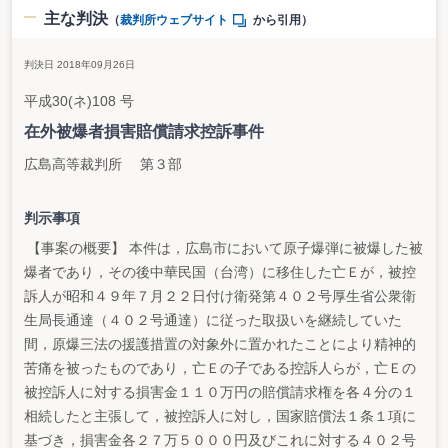
主な判決
（
裁判所ウェブサイト
から引用）
判決日 2018年09月26日
平成30(ネ)108 号
在外被爆者損害賠償請求控訴事件
広島高等裁判所 第３部
判示事項
【事案の概要】 本件は，広島市において原子爆弾に被爆した被
爆者であり，その後中華民国（台湾）に移住した亡Ｅが，被控
訴人が昭和４９年７月２２日付け衛発第４０２号厚生省公衆衛
生局長通達（４０２号通達）に従った取扱いを継続していた
間，原爆三法の援護措置の対象外に置かれたことにより精神的
苦痛を被ったものであり，亡Ｅの子である控訴人らが，亡Ｅの
被控訴人に対する損害金１１０万円の賠償請求権を各４分の１
相続したと主張して，被控訴人に対し，国家賠償法１条１項に
基づき，損害金各２７万５０００円及びこれに対する４０２号