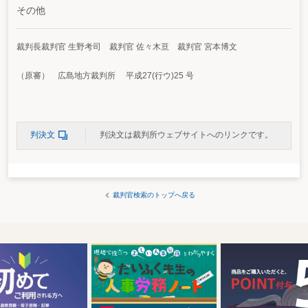
その他
裁判長裁判官 生野考司 裁判官 佐々木亘 裁判官 宮本博文
（原審） 広島地方裁判所 平成27(行ウ)25 号
判決文
判決文は裁判所ウェブサイトへのリンクです。
裁判官検索のトップへ戻る