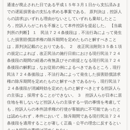
通達が廃止された日である平成１５年３月１日から支払済みま
での遅延損害金の支払を求める事案である。 原判決は，控訴人
らの請求はいずれも理由がないとしていずれも棄却したとこ
ろ，控訴人らがこれを不服として本件控訴を提起した。 【当裁
判所の判断】 １ 民法７２４条後段は，不法行為によって発生
した損害賠償請求権の除斥期間を定めたものと解すべきこと
は，原判決記載のとおりである。 ２ 改正民法附則３５条１項
の規定によれば，改正民法の施行日前における現行民法７２４
条後段の期間の経過の有無及びその前提となる現行民法７２４
条後段の解釈は，なお従前の例によるべきであるところ，現行
民法７２４条後段は，不法行為によって発生した損害賠償請求
権の除斥期間を定めたものと解すべきであるから，現行民法７
２４条後段が消滅時効を定めたものと解すべきとする控訴人ら
の主張は，採用することができない。 ３ 控訴人らが日本に居
住地を有しないなど控訴人らの主張する一切の事情を考慮して
も，控訴人らの本件請求権の行使が客観的に不可能であったと
は認められず，本件において，除斥期間である現行民法７２４
条後段を適用することが著しく正義・公平の理念に反するとい