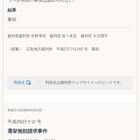
うべき特段の事情は認められない。
結果
棄却
裁判長裁判官 生野考司 裁判官 佐々木亘 裁判官 大川潤子
（原審） 広島地方裁判所 平成27(ワ)1142 号 棄却
判決文
判決文は裁判所ウェブサイトへのリンクです。
判決日 2018年03月20日
平成29(行ケ)2 号
選挙無効請求事件