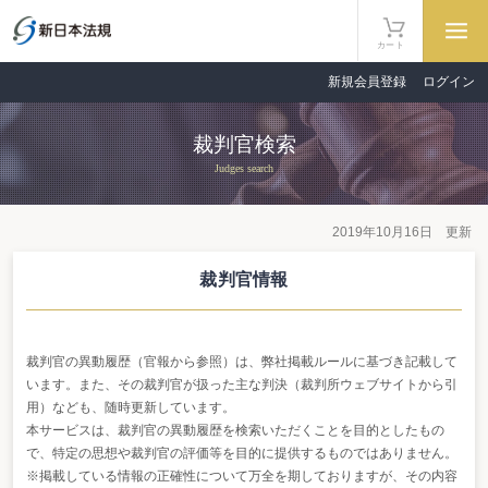
カート
新規会員登録
ログイン
裁判官検索
Judges search
2019年10月16日 更新
裁判官情報
裁判官の異動履歴（官報から参照）は、弊社掲載ルールに基づき記載して
います。また、その裁判官が扱った主な判決（裁判所ウェブサイトから引
用）なども、随時更新しています。
本サービスは、裁判官の異動履歴を検索いただくことを目的としたもの
で、特定の思想や裁判官の評価等を目的に提供するものではありません。
※掲載している情報の正確性について万全を期しておりますが、その内容