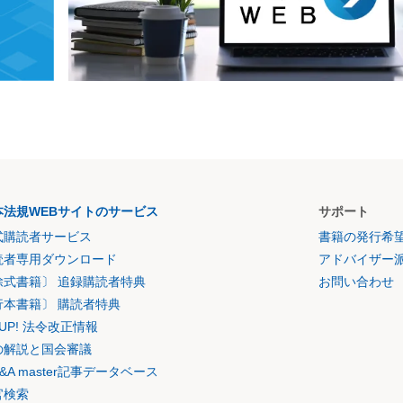
本法規WEBサイトのサービス
サポート
式購読者サービス
書籍の発行希
読者専用ダウンロード
アドバイザー
除式書籍〕 追録購読者特典
お問い合わせ
行本書籍〕 購読者特典
K UP! 法令改正情報
の解説と国会審議
&A master記事データベース
官検索